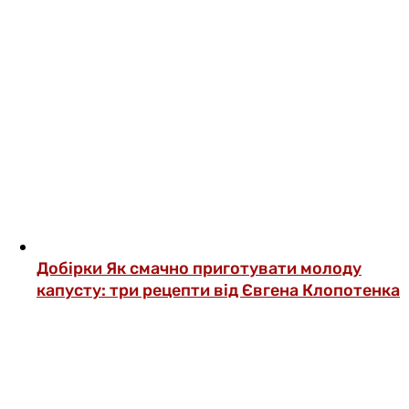
Добірки
Як смачно приготувати молоду
капусту: три рецепти від Євгена Клопотенка