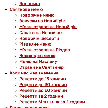
Японська
Святкове меню
Новорічне меню
Закуски на Новий рік
М’ясні страви на Новий рік
Салати на Новий рік
Новорічні десерти
Різдвяне меню
М’ясні страви на Різдво
Великоднє меню
Меню на Масляну
Страви на Святвечір
Коли час має значення
Рецепти до 15 хвилин
Рецепти до 30 хвилин
Рецепти до 60 хвилин
Рецепти за 2 години
Рецепти більш ніж за 2 години
Рівень складності