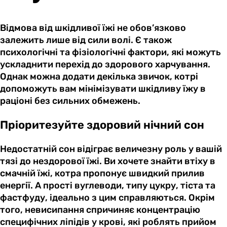
Відмова від шкідливої їжі не обов’язково
залежить лише від сили волі. Є також
психологічні та фізіологічні фактори, які можуть
ускладнити перехід до здорового харчування.
Однак можна додати декілька звичок, котрі
допоможуть вам мінімізувати шкідливу їжу в
раціоні без сильних обмежень.
Пріоритезуйте здоровий нічний сон
Недостатній сон відіграє величезну роль у вашій
тязі до нездорової їжі. Ви хочете знайти втіху в
смачній їжі, котра пропонує швидкий прилив
енергії. А прості вуглеводи, типу цукру, тіста та
фастфуду, ідеально з цим справляються. Окрім
того, невисипання спричиняє концентрацію
специфічних ліпідів у крові, які роблять прийом