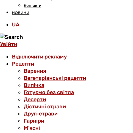
Контакти
НОВИНИ
UA
Увійти
Відключити рекламу
Рецепти
Варення
Вегетаріанські рецепти
Випічка
Готуємо без світла
Десерти
Дієтичні страви
Другі страви
Гарніри
М’ясні