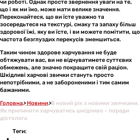
чи роботі. Однак просте звернення уваги на те,
що і як ми їмо, може мати велике значення.
Переконайтеся, що ви їсте уважно та
зосередьтеся на текстурі, смаку та запаху більш
здорової їжі, яку ви їсте, і ви можете помітити, що
частота безглуздих перекусів зменшиться.
Таким чином здорове харчування не буде
обтяжувати вас, ви не відчуватимете суттєвих
обмежень, але значно покращите свій раціон.
Шкідливі харчові звички стануть просто
непотрібними, а не забороненими і тим самим
бажаними.
Головна
>
Новини
>
В новий рік з новими звичками.
Як припинити харчуватись шкідливо – поради
дієтолога
Теги: