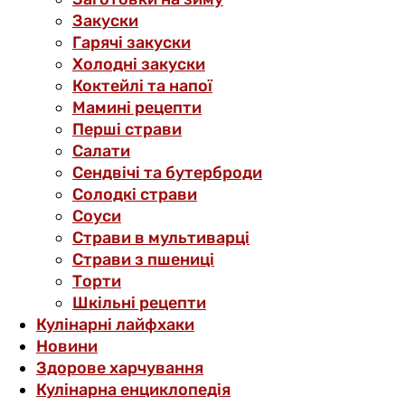
Закуски
Гарячі закуски
Холодні закуски
Коктейлі та напої
Мамині рецепти
Перші страви
Салати
Сендвічі та бутерброди
Солодкі страви
Соуси
Страви в мультиварці
Страви з пшениці
Торти
Шкільні рецепти
Кулінарні лайфхаки
Новини
Здорове харчування
Кулінарна енциклопедія