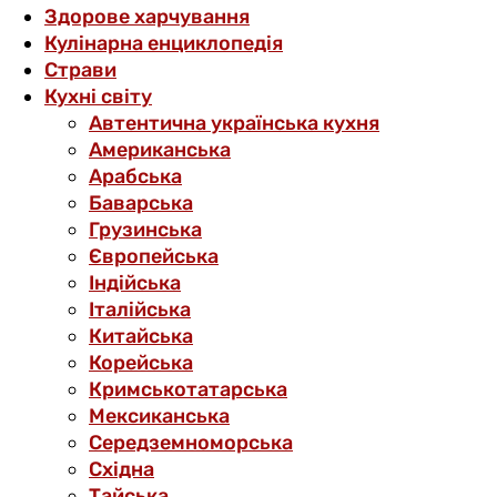
Здорове харчування
Кулінарна енциклопедія
Страви
Кухні світу
Автентична українська кухня
Американська
Арабська
Баварська
Грузинська
Європейська
Індійська
Італійська
Китайська
Корейська
Кримськотатарська
Мексиканська
Середземноморська
Східна
Тайська