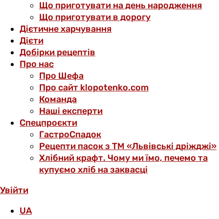
Що приготувати на день народження
Що приготувати в дорогу
Дієтичне харчування
Дієти
Добірки рецептів
Про нас
Про Шефа
Про сайт klopotenko.com
Команда
Наші експерти
Спецпроєкти
ГастроСпадок
Рецепти пасок з ТМ «Львівські дріжджі»
Хлібний крафт. Чому ми їмо, печемо та
купуємо хліб на заквасці
Увійти
UA