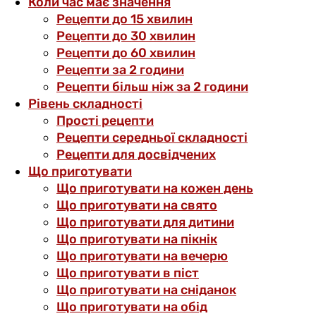
Коли час має значення
Рецепти до 15 хвилин
Рецепти до 30 хвилин
Рецепти до 60 хвилин
Рецепти за 2 години
Рецепти більш ніж за 2 години
Рівень складності
Прості рецепти
Рецепти середньої складності
Рецепти для досвідчених
Що приготувати
Що приготувати на кожен день
Що приготувати на свято
Що приготувати для дитини
Що приготувати на пікнік
Що приготувати на вечерю
Що приготувати в піст
Що приготувати на сніданок
Що приготувати на обід