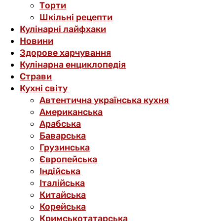
Торти
Шкільні рецепти
Кулінарні лайфхаки
Новини
Здорове харчування
Кулінарна енциклопедія
Страви
Кухні світу
Автентична українська кухня
Американська
Арабська
Баварська
Грузинська
Європейська
Індійська
Італійська
Китайська
Корейська
Кримськотатарська