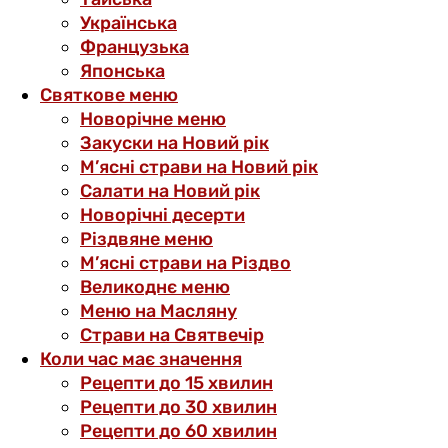
Українська
Французька
Японська
Святкове меню
Новорічне меню
Закуски на Новий рік
М’ясні страви на Новий рік
Салати на Новий рік
Новорічні десерти
Різдвяне меню
М’ясні страви на Різдво
Великоднє меню
Меню на Масляну
Страви на Святвечір
Коли час має значення
Рецепти до 15 хвилин
Рецепти до 30 хвилин
Рецепти до 60 хвилин