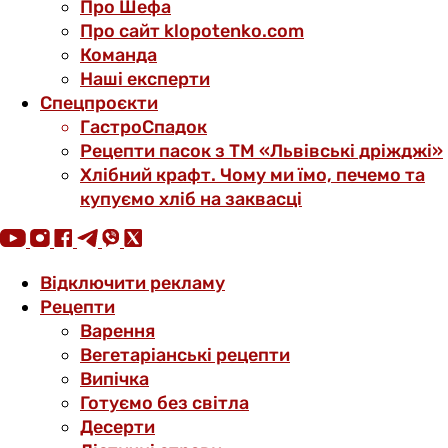
Про Шефа
Про сайт klopotenko.com
Команда
Наші експерти
Спецпроєкти
ГастроСпадок
Рецепти пасок з ТМ «Львівські дріжджі»
Хлібний крафт. Чому ми їмо, печемо та
купуємо хліб на заквасці
Відключити рекламу
Рецепти
Варення
Вегетаріанські рецепти
Випічка
Готуємо без світла
Десерти