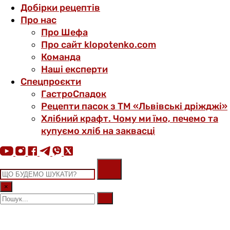
Добірки рецептів
Про нас
Про Шефа
Про сайт klopotenko.com
Команда
Наші експерти
Спецпроєкти
ГастроСпадок
Рецепти пасок з ТМ «Львівські дріжджі»
Хлібний крафт. Чому ми їмо, печемо та
купуємо хліб на заквасці
×