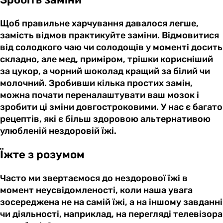
Щоб правильне харчування давалося легше,
замість відмов практикуйте заміни. Відмовитися
від солодкого чаю чи солодощів у моменті досить
складно, але мед, приміром, трішки корисніший
за цукор, а чорний шоколад кращий за білий чи
молочний. Зробивши кілька простих замін,
можна почати переналаштувати ваш мозок і
зробити ці зміни довгостроковими. У нас є багато
рецептів, які є більш здоровою альтернативою
улюбленій нездоровій їжі.
Їжте з розумом
Часто ми звертаємося до нездорової їжі в
момент неусвідомленості, коли наша увага
зосереджена не на самій їжі, а на іншому завданні
чи діяльності, наприклад, на перегляді телевізора