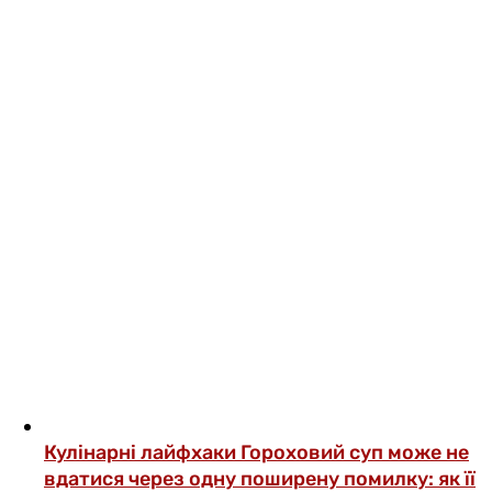
Кулінарні лайфхаки
Гороховий суп може не
вдатися через одну поширену помилку: як її