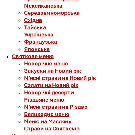
Мексиканська
Середземноморська
Східна
Тайська
Українська
Французька
Японська
Святкове меню
Новорічне меню
Закуски на Новий рік
М’ясні страви на Новий рік
Салати на Новий рік
Новорічні десерти
Різдвяне меню
М’ясні страви на Різдво
Великоднє меню
Меню на Масляну
Страви на Святвечір