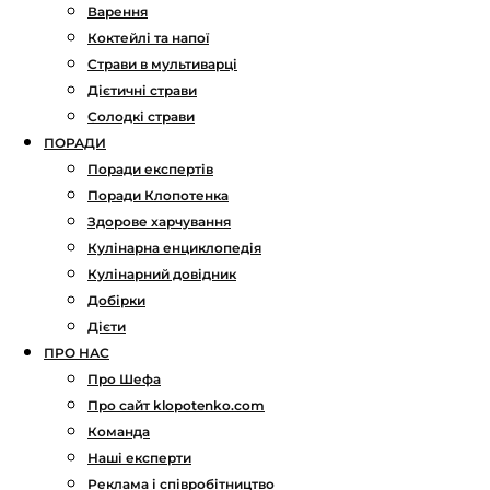
Варення
Коктейлі та напої
Страви в мультиварці
Дієтичні страви
Солодкі страви
ПОРАДИ
Поради експертів
Поради Клопотенка
Здорове харчування
Кулінарна енциклопедія
Кулінарний довідник
Добірки
Дієти
ПРО НАС
Про Шефа
Про сайт klopotenko.com
Команда
Наші експерти
Реклама і співробітництво