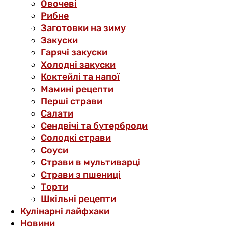
Овочеві
Рибне
Заготовки на зиму
Закуски
Гарячі закуски
Холодні закуски
Коктейлі та напої
Мамині рецепти
Перші страви
Салати
Сендвічі та бутерброди
Солодкі страви
Соуси
Страви в мультиварці
Страви з пшениці
Торти
Шкільні рецепти
Кулінарні лайфхаки
Новини