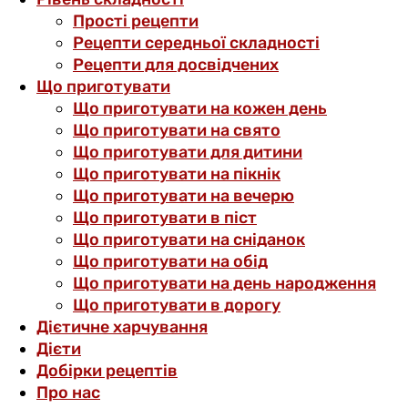
Прості рецепти
Рецепти середньої складності
Рецепти для досвідчених
Що приготувати
Що приготувати на кожен день
Що приготувати на свято
Що приготувати для дитини
Що приготувати на пікнік
Що приготувати на вечерю
Що приготувати в піст
Що приготувати на сніданок
Що приготувати на обід
Що приготувати на день народження
Що приготувати в дорогу
Дієтичне харчування
Дієти
Добірки рецептів
Про нас