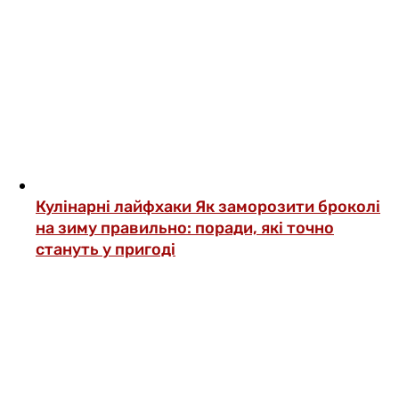
Кулінарні лайфхаки
Як заморозити броколі
на зиму правильно: поради, які точно
стануть у пригоді