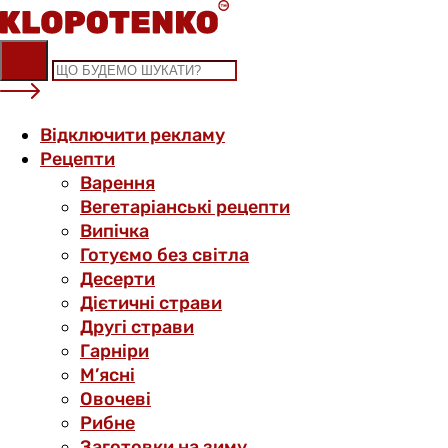
Skip
to
content
Відключити рекламу
Рецепти
Варення
Вегетаріанські рецепти
Випічка
Готуємо без світла
Десерти
Дієтичні страви
Другі страви
Гарніри
М’ясні
Овочеві
Рибне
Заготовки на зиму