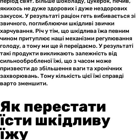
період свят. Більше шоколаду, цукерок, печив,
якихось не дуже здорових і дуже нездорових
закусок. У результаті раціон геть вибивається зі
звичного, поглиблюючи шкідливі звички
харчування. Річ у тім, що шкідлива їжа певним
чином притуплює наші механізми регулювання
голоду, а тому ми ще й переїдаємо. У результаті
такі продукти викликають залежність від
сильнообробленої їжі, що з часом може
призвести до збільшення ваги та хронічних
захворювань. Тому кількість цієї їжі справді
варто зменшити.
Як перестати
їсти шкідливу
їжу