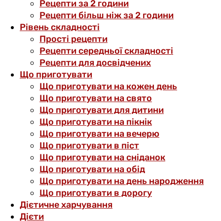
Рецепти за 2 години
Рецепти більш ніж за 2 години
Рівень складності
Прості рецепти
Рецепти середньої складності
Рецепти для досвідчених
Що приготувати
Що приготувати на кожен день
Що приготувати на свято
Що приготувати для дитини
Що приготувати на пікнік
Що приготувати на вечерю
Що приготувати в піст
Що приготувати на сніданок
Що приготувати на обід
Що приготувати на день народження
Що приготувати в дорогу
Дієтичне харчування
Дієти