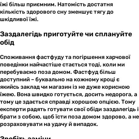
їжі більш приємним. Натомість достатня
кількість здорового сну зменшує тягу до
шкідливої їжі.
Заздалегідь приготуйте чи сплануйте
обід
Споживання фастфуду та погіршення харчової
поведінки найчастіше стається тоді, коли ми
перебуваємо поза домом. Фастфуд більш
доступний – буквально на кожному кроці є
якийсь заклад чи магазин із не дуже корисною
їжею. Вона швидко готується, досить недорога, а
тому це здається справді хорошою опцією. Тому
експерти радять готувати свої обіди заздалегідь і
брати з собою, щоб їсти поза домом здорово, а не
розраховувати на удачу й випадок.
Зробіть заміни