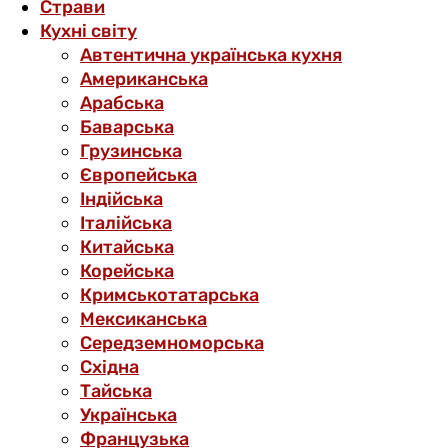
Страви
Кухні світу
Автентична українська кухня
Американська
Арабська
Баварська
Грузинська
Європейська
Індійська
Італійська
Китайська
Корейська
Кримськотатарська
Мексиканська
Середземноморська
Східна
Тайська
Українська
Французька