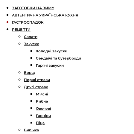
ЗАГОТОВКИ НА ЗИМУ
АВТЕНТИЧНА УКРАЇНСЬКА КУХНЯ
ГАСТРОСПАДОК
РЕЦЕПТИ
Салати
Закуски
Холодні закуски
Сендвічі та бутерброди
Гарячі закуски
Борщ
Перші страви
Другі страви
М’ясні
Рибне
Овочеві
Гарніри
Піца
Випічка