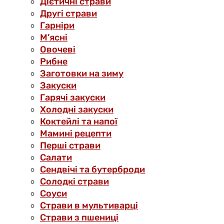
Дієтичні страви
Другі страви
Гарніри
М’ясні
Овочеві
Рибне
Заготовки на зиму
Закуски
Гарячі закуски
Холодні закуски
Коктейлі та напої
Мамині рецепти
Перші страви
Салати
Сендвічі та бутерброди
Солодкі страви
Соуси
Страви в мультиварці
Страви з пшениці