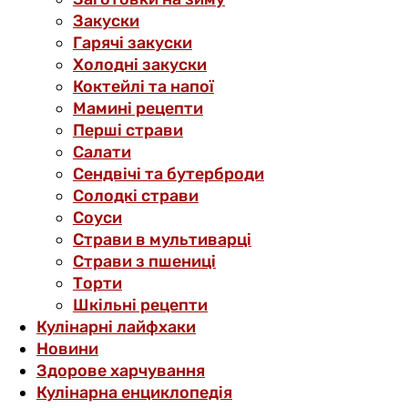
Закуски
Гарячі закуски
Холодні закуски
Коктейлі та напої
Мамині рецепти
Перші страви
Салати
Сендвічі та бутерброди
Солодкі страви
Соуси
Страви в мультиварці
Страви з пшениці
Торти
Шкільні рецепти
Кулінарні лайфхаки
Новини
Здорове харчування
Кулінарна енциклопедія