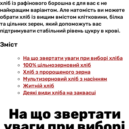
хліб із рафінового борошна є для вас є не
найкращим варіантом. Але натомість ви можете
обрати хліб із вищим вмістом клітковини, білка
та цільних зерен, який допоможуть вас
підтримувати стабільний рівень цукру в крові.
Зміст
На що звертати уваги при виборі хліба
100% цільнозерновий хліб
Хліб з пророщеного зерна
Мультизерновий хліб з насінням
Житній хліб
Деякі види хліба на заквасці
На що звертати
уваги при виборі