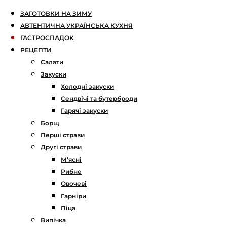
ЗАГОТОВКИ НА ЗИМУ
АВТЕНТИЧНА УКРАЇНСЬКА КУХНЯ
ГАСТРОСПАДОК
РЕЦЕПТИ
Салати
Закуски
Холодні закуски
Сендвічі та бутерброди
Гарячі закуски
Борщ
Перші страви
Другі страви
М’ясні
Рибне
Овочеві
Гарніри
Піца
Випічка