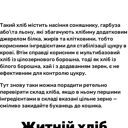
Такий хліб містить насіння соняшнику, гарбуза
або\та льону, які збагачують хлібину додатковим
джерелом білка, жирів та клітковини, тобто
корисними інгредієнтами для стабілізації цукру в
крові. Втім справді корисним є мультибазовий
хліб із цілозернового борошна, тоді як хліб із
білого борошна, хай і з додаванням зерен, є не
ефективним для контролю цукру.
Тут знову таки можна порадити ретельно
перевіряти склад хліба, якщо в ньому першими
інгредієнтами в складі вказані цільне зерно —
сміливо закидайте буханець до кошика.
Житній хліб