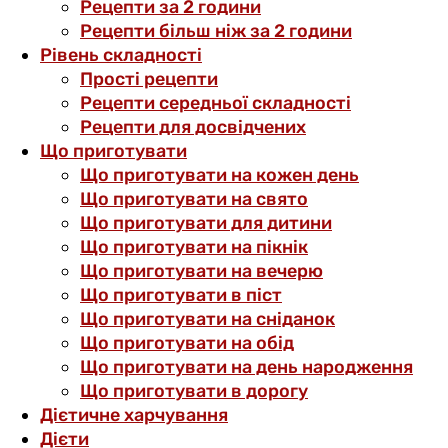
Рецепти за 2 години
Рецепти більш ніж за 2 години
Рівень складності
Прості рецепти
Рецепти середньої складності
Рецепти для досвідчених
Що приготувати
Що приготувати на кожен день
Що приготувати на свято
Що приготувати для дитини
Що приготувати на пікнік
Що приготувати на вечерю
Що приготувати в піст
Що приготувати на сніданок
Що приготувати на обід
Що приготувати на день народження
Що приготувати в дорогу
Дієтичне харчування
Дієти