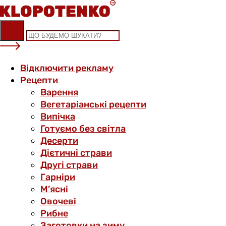
Skip
to
content
Відключити рекламу
Рецепти
Варення
Вегетаріанські рецепти
Випічка
Готуємо без світла
Десерти
Дієтичні страви
Другі страви
Гарніри
М’ясні
Овочеві
Рибне
Заготовки на зиму