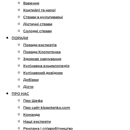
Варення
Коктейлі та напої
Страви в мультиварці
Дієтичні страви
Солодкі страви
ПОРАДИ
Поради експертів
Поради Клопотенка
Здорове харчування
Кулінарна енциклопедія
Кулінарний довідник
Добірки
Дієти
ПРО НАС
Про Шефа
Про сайт klopotenko.com
Команда
Наші експерти
Реклама і співробітництво