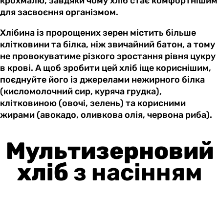
крохмалю, завдяки чому хліб стає комфортнішим
для засвоєння організмом.
Хлібина із пророщених зерен містить більше
клітковини та білка, ніж звичайний батон, а тому
не провокуватиме різкого зростання рівня цукру
в крові. А щоб зробити цей хліб іще кориснішим,
поєднуйте його із джерелами нежирного білка
(кисломолочний сир, куряча грудка),
клітковиною (овочі, зелень) та корисними
жирами (авокадо, оливкова олія, червона риба).
Мультизерновий
хліб
з насінням