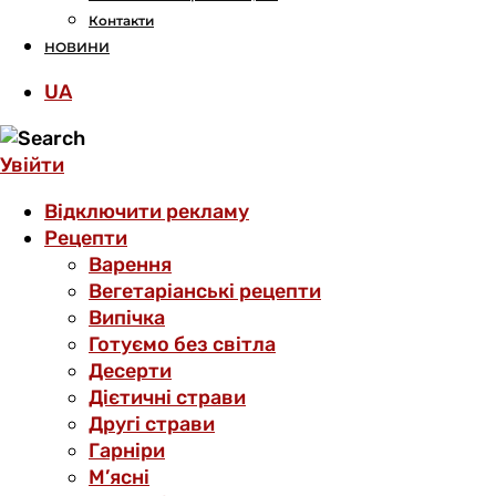
Контакти
НОВИНИ
UA
Увійти
Відключити рекламу
Рецепти
Варення
Вегетаріанські рецепти
Випічка
Готуємо без світла
Десерти
Дієтичні страви
Другі страви
Гарніри
М’ясні