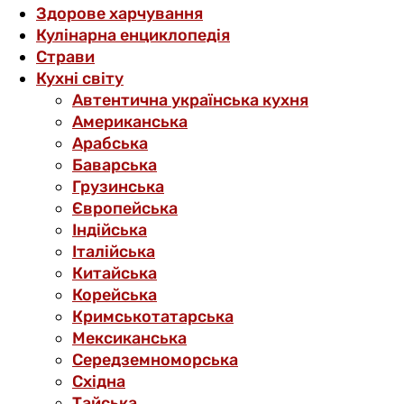
Здорове харчування
Кулінарна енциклопедія
Страви
Кухні світу
Автентична українська кухня
Американська
Арабська
Баварська
Грузинська
Європейська
Індійська
Італійська
Китайська
Корейська
Кримськотатарська
Мексиканська
Середземноморська
Східна
Тайська