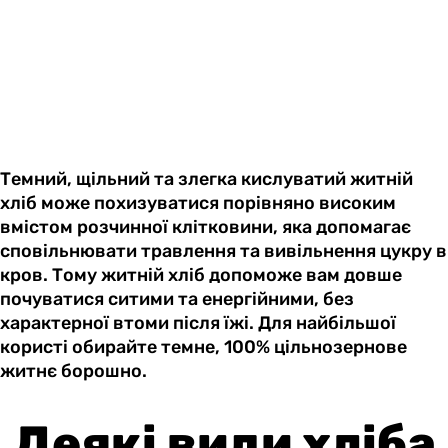
Темний, щільний та злегка кислуватий житній
хліб може похизуватися порівняно високим
вмістом розчинної клітковини, яка допомагає
сповільнювати травлення та вивільнення цукру в
кров. Тому житній хліб допоможе вам довше
почуватися ситими та енергійними, без
характерної втоми після їжі. Для найбільшої
користі обирайте темне, 100% цільнозернове
житнє борошно.
Деякі види хліба