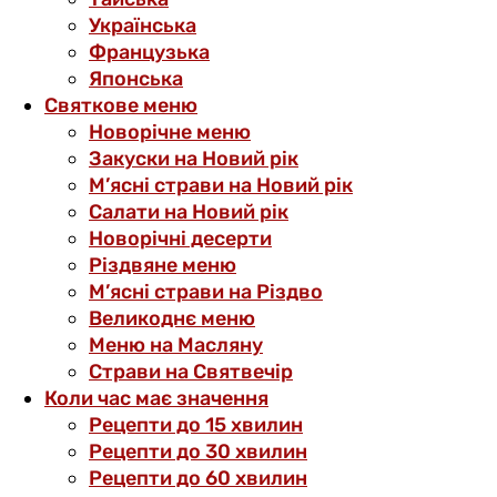
Українська
Французька
Японська
Святкове меню
Новорічне меню
Закуски на Новий рік
М’ясні страви на Новий рік
Салати на Новий рік
Новорічні десерти
Різдвяне меню
М’ясні страви на Різдво
Великоднє меню
Меню на Масляну
Страви на Святвечір
Коли час має значення
Рецепти до 15 хвилин
Рецепти до 30 хвилин
Рецепти до 60 хвилин