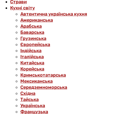
Страви
Кухні світу
Автентична українська кухня
Американська
Арабська
Баварська
Грузинська
Європейська
Індійська
Італійська
Китайська
Корейська
Кримськотатарська
Мексиканська
Середземноморська
Східна
Тайська
Українська
Французька