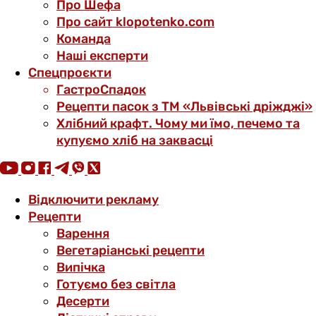
Про Шефа
Про сайт klopotenko.com
Команда
Наші експерти
Спецпроєкти
ГастроСпадок
Рецепти пасок з ТМ «Львівські дріжджі»
Хлібний крафт. Чому ми їмо, печемо та
купуємо хліб на заквасці
Відключити рекламу
Рецепти
Варення
Вегетаріанські рецепти
Випічка
Готуємо без світла
Десерти