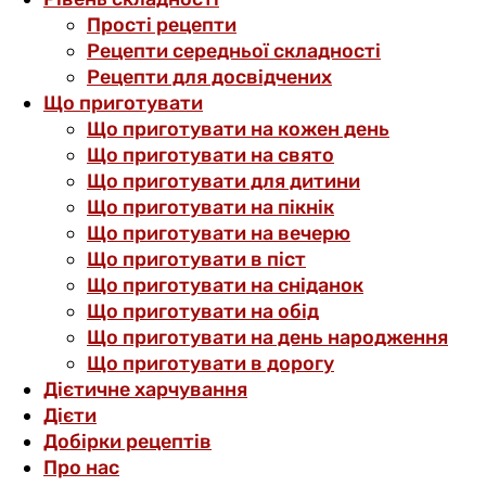
Прості рецепти
Рецепти середньої складності
Рецепти для досвідчених
Що приготувати
Що приготувати на кожен день
Що приготувати на свято
Що приготувати для дитини
Що приготувати на пікнік
Що приготувати на вечерю
Що приготувати в піст
Що приготувати на сніданок
Що приготувати на обід
Що приготувати на день народження
Що приготувати в дорогу
Дієтичне харчування
Дієти
Добірки рецептів
Про нас