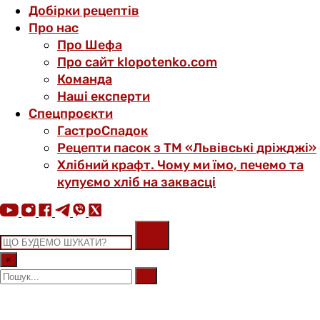
Добірки рецептів
Про нас
Про Шефа
Про сайт klopotenko.com
Команда
Наші експерти
Спецпроєкти
ГастроСпадок
Рецепти пасок з ТМ «Львівські дріжджі»
Хлібний крафт. Чому ми їмо, печемо та
купуємо хліб на заквасці
×