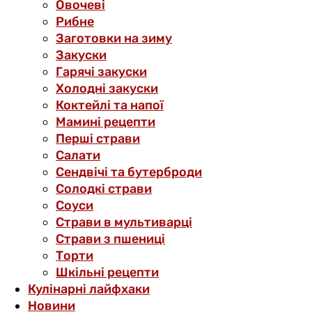
Овочеві
Рибне
Заготовки на зиму
Закуски
Гарячі закуски
Холодні закуски
Коктейлі та напої
Мамині рецепти
Перші страви
Салати
Сендвічі та бутерброди
Солодкі страви
Соуси
Страви в мультиварці
Страви з пшениці
Торти
Шкільні рецепти
Кулінарні лайфхаки
Новини