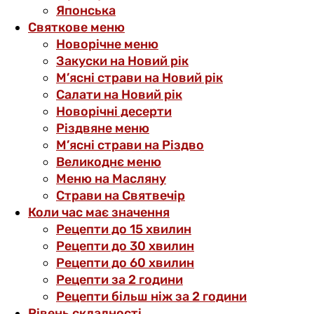
Японська
Святкове меню
Новорічне меню
Закуски на Новий рік
М’ясні страви на Новий рік
Салати на Новий рік
Новорічні десерти
Різдвяне меню
М’ясні страви на Різдво
Великоднє меню
Меню на Масляну
Страви на Святвечір
Коли час має значення
Рецепти до 15 хвилин
Рецепти до 30 хвилин
Рецепти до 60 хвилин
Рецепти за 2 години
Рецепти більш ніж за 2 години
Рівень складності