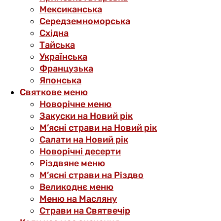
Мексиканська
Середземноморська
Східна
Тайська
Українська
Французька
Японська
Святкове меню
Новорічне меню
Закуски на Новий рік
М’ясні страви на Новий рік
Салати на Новий рік
Новорічні десерти
Різдвяне меню
М’ясні страви на Різдво
Великоднє меню
Меню на Масляну
Страви на Святвечір