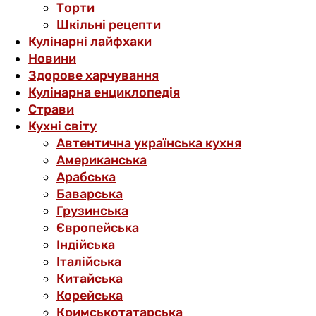
Торти
Шкільні рецепти
Кулінарні лайфхаки
Новини
Здорове харчування
Кулінарна енциклопедія
Страви
Кухні світу
Автентична українська кухня
Американська
Арабська
Баварська
Грузинська
Європейська
Індійська
Італійська
Китайська
Корейська
Кримськотатарська