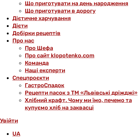
Що приготувати на день народження
Що приготувати в дорогу
Дієтичне харчування
Дієти
Добірки рецептів
Про нас
Про Шефа
Про сайт klopotenko.com
Команда
Наші експерти
Спецпроєкти
ГастроСпадок
Рецепти пасок з ТМ «Львівські дріжджі»
Хлібний крафт. Чому ми їмо, печемо та
купуємо хліб на заквасці
Увійти
UA