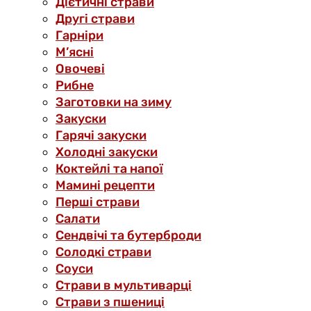
Дієтичні страви
Другі страви
Гарніри
М’ясні
Овочеві
Рибне
Заготовки на зиму
Закуски
Гарячі закуски
Холодні закуски
Коктейлі та напої
Мамині рецепти
Перші страви
Салати
Сендвічі та бутерброди
Солодкі страви
Соуси
Страви в мультиварці
Страви з пшениці