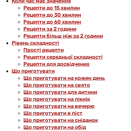
Коли час має значення
Рецепти до 15 хвилин
Рецепти до 30 хвилин
Рецепти до 60 хвилин
Рецепти за 2 години
Рецепти більш ніж за 2 години
Рівень складності
Прості рецепти
Рецепти середньої складності
Рецепти для досвідчених
Що приготувати
Що приготувати на кожен день
Що приготувати на свято
Що приготувати для дитини
Що приготувати на пікнік
Що приготувати на вечерю
Що приготувати в піст
Що приготувати на сніданок
Що приготувати на обід