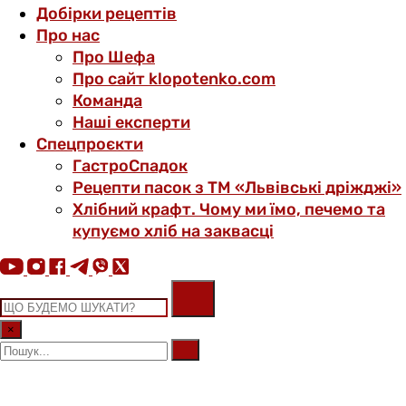
Добірки рецептів
Про нас
Про Шефа
Про сайт klopotenko.com
Команда
Наші експерти
Спецпроєкти
ГастроСпадок
Рецепти пасок з ТМ «Львівські дріжджі»
Хлібний крафт. Чому ми їмо, печемо та
купуємо хліб на заквасці
×