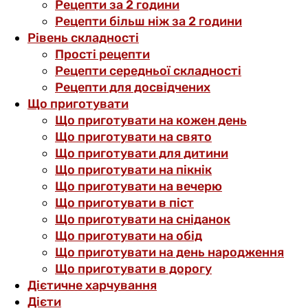
Рецепти за 2 години
Рецепти більш ніж за 2 години
Рівень складності
Прості рецепти
Рецепти середньої складності
Рецепти для досвідчених
Що приготувати
Що приготувати на кожен день
Що приготувати на свято
Що приготувати для дитини
Що приготувати на пікнік
Що приготувати на вечерю
Що приготувати в піст
Що приготувати на сніданок
Що приготувати на обід
Що приготувати на день народження
Що приготувати в дорогу
Дієтичне харчування
Дієти