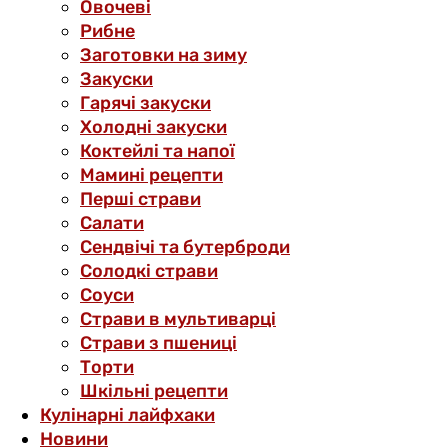
Овочеві
Рибне
Заготовки на зиму
Закуски
Гарячі закуски
Холодні закуски
Коктейлі та напої
Мамині рецепти
Перші страви
Салати
Сендвічі та бутерброди
Солодкі страви
Соуси
Страви в мультиварці
Страви з пшениці
Торти
Шкільні рецепти
Кулінарні лайфхаки
Новини