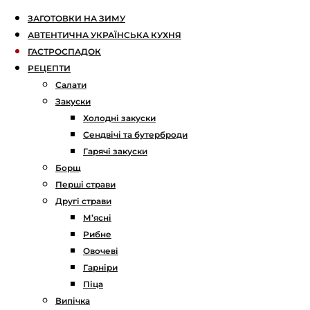
ЗАГОТОВКИ НА ЗИМУ
АВТЕНТИЧНА УКРАЇНСЬКА КУХНЯ
ГАСТРОСПАДОК
РЕЦЕПТИ
Салати
Закуски
Холодні закуски
Сендвічі та бутерброди
Гарячі закуски
Борщ
Перші страви
Другі страви
М’ясні
Рибне
Овочеві
Гарніри
Піца
Випічка