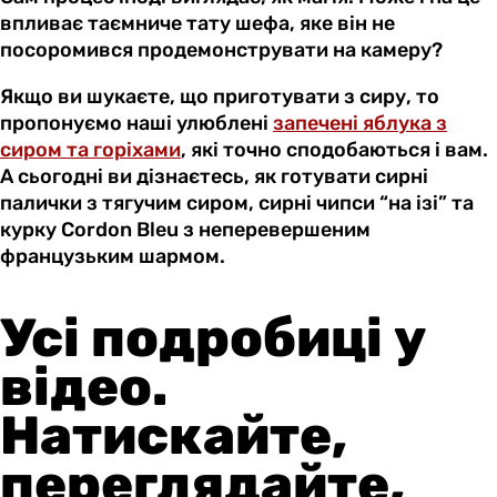
впливає таємниче тату шефа, яке він не
посоромився продемонструвати на камеру?
Якщо ви шукаєте, що приготувати з сиру, то
пропонуємо наші улюблені
запечені яблука з
сиром та горіхами
, які точно сподобаються і вам.
А сьогодні ви дізнаєтесь, як готувати сирні
палички з тягучим сиром, сирні чипси “на ізі” та
курку Cordon Bleu з неперевершеним
французьким шармом.
Усі подробиці у
відео.
Натискайте,
переглядайте,