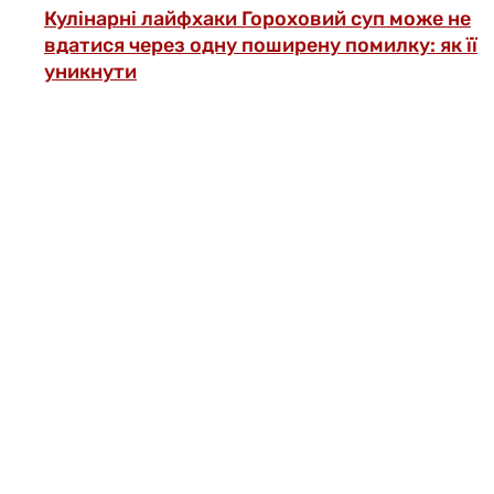
Кулінарні лайфхаки
Гороховий суп може не
вдатися через одну поширену помилку: як її
уникнути