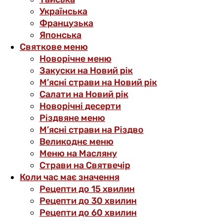
Українська
Французька
Японська
Святкове меню
Новорічне меню
Закуски на Новий рік
М’ясні страви на Новий рік
Салати на Новий рік
Новорічні десерти
Різдвяне меню
М’ясні страви на Різдво
Великоднє меню
Меню на Масляну
Страви на Святвечір
Коли час має значення
Рецепти до 15 хвилин
Рецепти до 30 хвилин
Рецепти до 60 хвилин