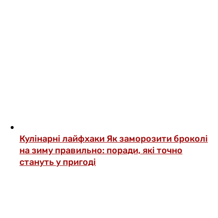
Кулінарні лайфхаки
Як заморозити броколі
на зиму правильно: поради, які точно
стануть у пригоді