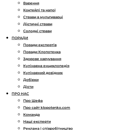
Варення
Коктейлі та напої
Страви в мультиварці
Дієтичні страви
Солодкі страви
ПОРАДИ
Поради експертів
Поради Клопотенка
Здорове харчування
Кулінарна енциклопедія
Кулінарний довідник
Добірки
Дієти
ПРО НАС
Про Шефа
Про сайт klopotenko.com
Команда
Наші експерти
Реклама і співробітництво