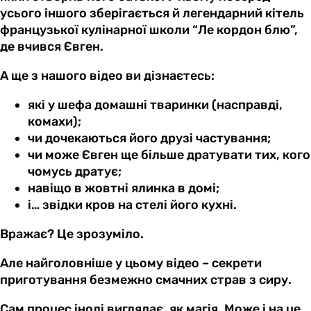
усього іншого зберігається й легендарний кітель
французької кулінарної школи “Ле кордон блю”,
де вчився Євген.
А ще з нашого відео ви дізнаєтесь:
які у шефа домашні тваринки (насправді,
комахи);
чи дочекаються його друзі частування;
чи може Євген ще більше дратувати тих, кого
чомусь дратує;
навіщо в жовтні ялинка в домі;
і… звідки кров на стелі його кухні.
Вражає? Це зрозуміло.
Але найголовніше у цьому відео – секрети
приготування безмежно смачних страв з сиру.
Сам процес іноді виглядає, як магія. Може і на це