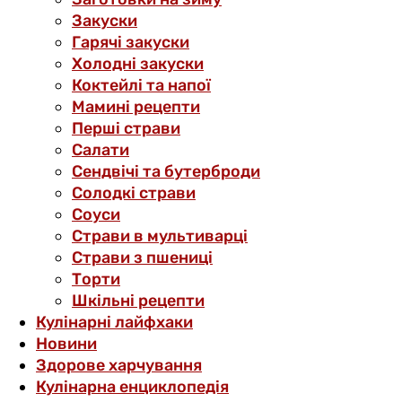
Закуски
Гарячі закуски
Холодні закуски
Коктейлі та напої
Мамині рецепти
Перші страви
Салати
Сендвічі та бутерброди
Солодкі страви
Соуси
Страви в мультиварці
Страви з пшениці
Торти
Шкільні рецепти
Кулінарні лайфхаки
Новини
Здорове харчування
Кулінарна енциклопедія