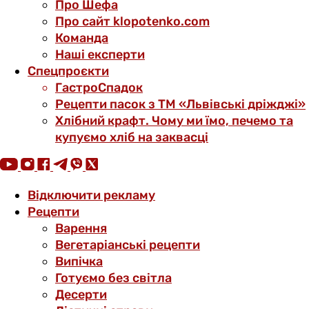
Про Шефа
Про сайт klopotenko.com
Команда
Наші експерти
Спецпроєкти
ГастроСпадок
Рецепти пасок з ТМ «Львівські дріжджі»
Хлібний крафт. Чому ми їмо, печемо та
купуємо хліб на заквасці
Відключити рекламу
Рецепти
Варення
Вегетаріанські рецепти
Випічка
Готуємо без світла
Десерти