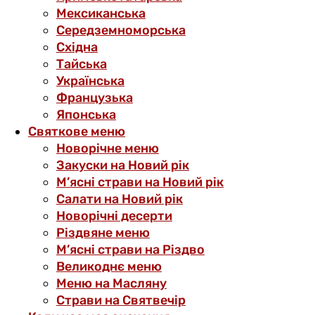
Мексиканська
Середземноморська
Східна
Тайська
Українська
Французька
Японська
Святкове меню
Новорічне меню
Закуски на Новий рік
М’ясні страви на Новий рік
Салати на Новий рік
Новорічні десерти
Різдвяне меню
М’ясні страви на Різдво
Великоднє меню
Меню на Масляну
Страви на Святвечір