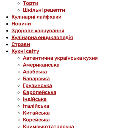
Торти
Шкільні рецепти
Кулінарні лайфхаки
Новини
Здорове харчування
Кулінарна енциклопедія
Страви
Кухні світу
Автентична українська кухня
Американська
Арабська
Баварська
Грузинська
Європейська
Індійська
Італійська
Китайська
Корейська
Кримськотатарська