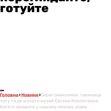
готуйте
Головна
>
Новини
>
Сирні смаколики, таємниця
тату та де шукати музей Євгена Клопотенка:
багато цікавого у нашому новому відео