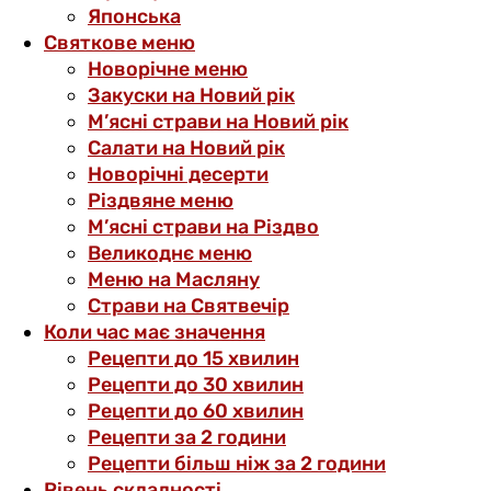
Японська
Святкове меню
Новорічне меню
Закуски на Новий рік
М’ясні страви на Новий рік
Салати на Новий рік
Новорічні десерти
Різдвяне меню
М’ясні страви на Різдво
Великоднє меню
Меню на Масляну
Страви на Святвечір
Коли час має значення
Рецепти до 15 хвилин
Рецепти до 30 хвилин
Рецепти до 60 хвилин
Рецепти за 2 години
Рецепти більш ніж за 2 години
Рівень складності