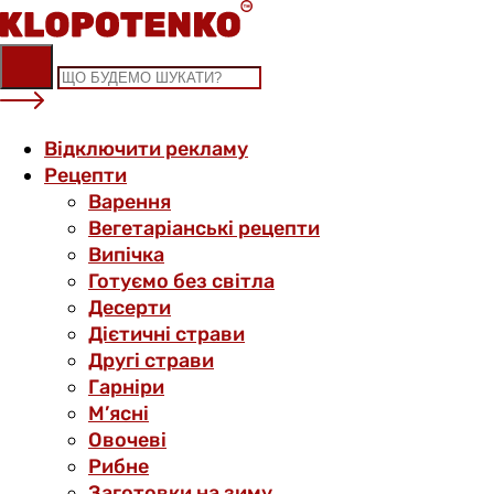
Skip
to
content
Відключити рекламу
Рецепти
Варення
Вегетаріанські рецепти
Випічка
Готуємо без світла
Десерти
Дієтичні страви
Другі страви
Гарніри
М’ясні
Овочеві
Рибне
Заготовки на зиму