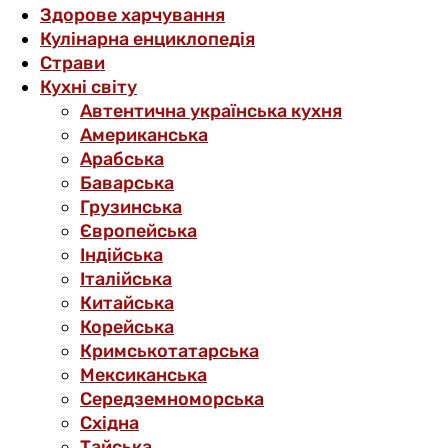
Здорове харчування
Кулінарна енциклопедія
Страви
Кухні світу
Автентична українська кухня
Американська
Арабська
Баварська
Грузинська
Європейська
Індійська
Італійська
Китайська
Корейська
Кримськотатарська
Мексиканська
Середземноморська
Східна
Тайська