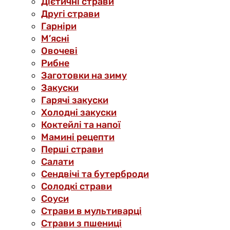
Дієтичні страви
Другі страви
Гарніри
М’ясні
Овочеві
Рибне
Заготовки на зиму
Закуски
Гарячі закуски
Холодні закуски
Коктейлі та напої
Мамині рецепти
Перші страви
Салати
Сендвічі та бутерброди
Солодкі страви
Соуси
Страви в мультиварці
Страви з пшениці