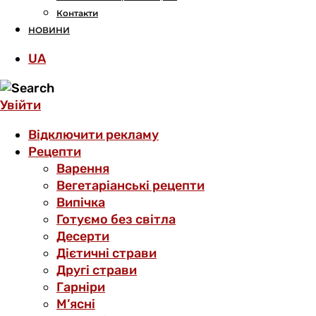
Контакти
НОВИНИ
UA
Увійти
Відключити рекламу
Рецепти
Варення
Вегетаріанські рецепти
Випічка
Готуємо без світла
Десерти
Дієтичні страви
Другі страви
Гарніри
М’ясні