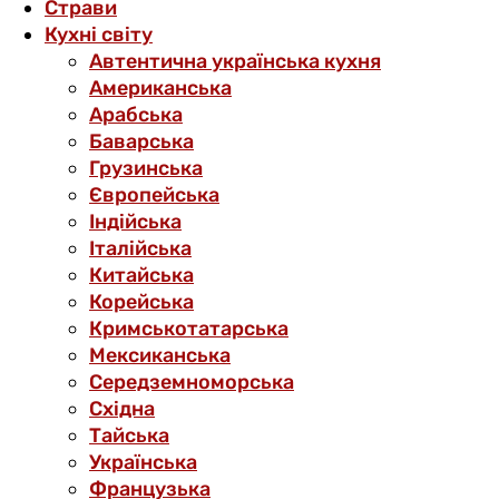
Страви
Кухні світу
Автентична українська кухня
Американська
Арабська
Баварська
Грузинська
Європейська
Індійська
Італійська
Китайська
Корейська
Кримськотатарська
Мексиканська
Середземноморська
Східна
Тайська
Українська
Французька