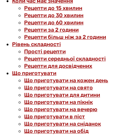
Коли час має значення
Рецепти до 15 хвилин
Рецепти до 30 хвилин
Рецепти до 60 хвилин
Рецепти за 2 години
Рецепти більш ніж за 2 години
Рівень складності
Прості рецепти
Рецепти середньої складності
Рецепти для досвідчених
Що приготувати
Що приготувати на кожен день
Що приготувати на свято
Що приготувати для дитини
Що приготувати на пікнік
Що приготувати на вечерю
Що приготувати в піст
Що приготувати на сніданок
Що приготувати на обід