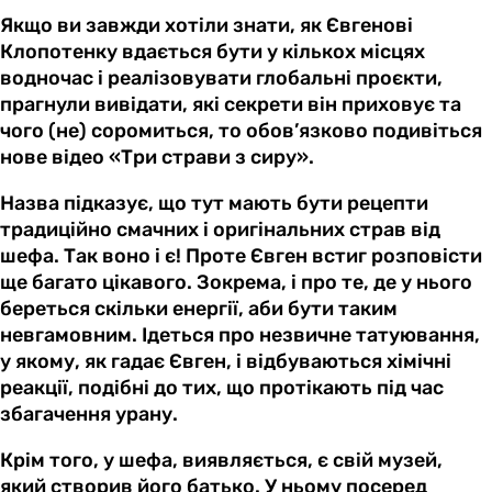
Якщо ви завжди хотіли знати, як Євгенові
Клопотенку вдається бути у кількох місцях
водночас і реалізовувати глобальні проєкти,
прагнули вивідати, які секрети він приховує та
чого (не) соромиться, то обов’язково подивіться
нове відео «Три страви з сиру».
Назва підказує, що тут мають бути рецепти
традиційно смачних і оригінальних страв від
шефа. Так воно і є! Проте Євген встиг розповісти
ще багато цікавого. Зокрема, і про те, де у нього
береться скільки енергії, аби бути таким
невгамовним. Ідеться про незвичне татуювання,
у якому, як гадає Євген, і відбуваються хімічні
реакції, подібні до тих, що протікають під час
збагачення урану.
Крім того, у шефа, виявляється, є свій музей,
який створив його батько. У ньому посеред