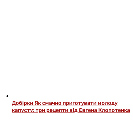
Добірки
Як смачно приготувати молоду
капусту: три рецепти від Євгена Клопотенка