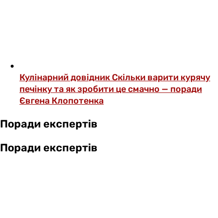
Кулінарний довідник
Скільки варити курячу
печінку та як зробити це смачно — поради
Євгена Клопотенка
Поради експертів
Поради експертів