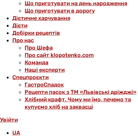
Що приготувати на день народження
Що приготувати в дорогу
Дієтичне харчування
Дієти
Добірки рецептів
Про нас
Про Шефа
Про сайт klopotenko.com
Команда
Наші експерти
Спецпроєкти
ГастроСпадок
Рецепти пасок з ТМ «Львівські дріжджі»
Хлібний крафт. Чому ми їмо, печемо та
купуємо хліб на заквасці
Увійти
UA