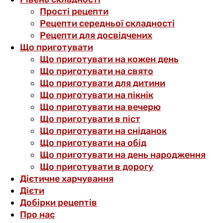
Прості рецепти
Рецепти середньої складності
Рецепти для досвідчених
Що приготувати
Що приготувати на кожен день
Що приготувати на свято
Що приготувати для дитини
Що приготувати на пікнік
Що приготувати на вечерю
Що приготувати в піст
Що приготувати на сніданок
Що приготувати на обід
Що приготувати на день народження
Що приготувати в дорогу
Дієтичне харчування
Дієти
Добірки рецептів
Про нас