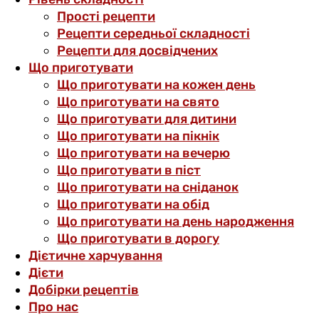
Прості рецепти
Рецепти середньої складності
Рецепти для досвідчених
Що приготувати
Що приготувати на кожен день
Що приготувати на свято
Що приготувати для дитини
Що приготувати на пікнік
Що приготувати на вечерю
Що приготувати в піст
Що приготувати на сніданок
Що приготувати на обід
Що приготувати на день народження
Що приготувати в дорогу
Дієтичне харчування
Дієти
Добірки рецептів
Про нас