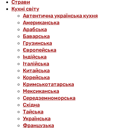
Страви
Кухні світу
Автентична українська кухня
Американська
Арабська
Баварська
Грузинська
Європейська
Індійська
Італійська
Китайська
Корейська
Кримськотатарська
Мексиканська
Середземноморська
Східна
Тайська
Українська
Французька