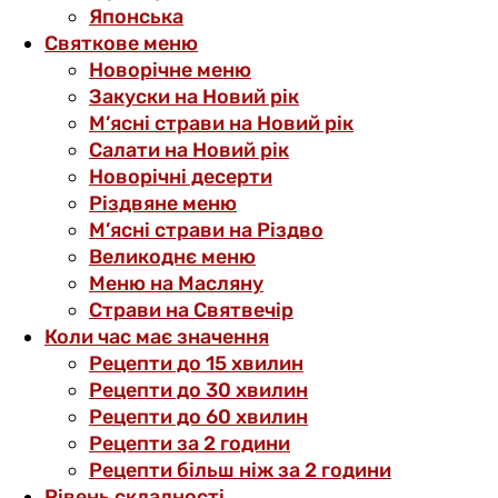
Японська
Святкове меню
Новорічне меню
Закуски на Новий рік
М’ясні страви на Новий рік
Салати на Новий рік
Новорічні десерти
Різдвяне меню
М’ясні страви на Різдво
Великоднє меню
Меню на Масляну
Страви на Святвечір
Коли час має значення
Рецепти до 15 хвилин
Рецепти до 30 хвилин
Рецепти до 60 хвилин
Рецепти за 2 години
Рецепти більш ніж за 2 години
Рівень складності