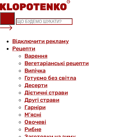
Skip
to
content
Відключити рекламу
Рецепти
Варення
Вегетаріанські рецепти
Випічка
Готуємо без світла
Десерти
Дієтичні страви
Другі страви
Гарніри
М’ясні
Овочеві
Рибне
Заготовки на зиму