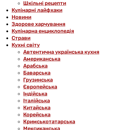
Шкільні рецепти
Кулінарні лайфхаки
Новини
Здорове харчування
Кулінарна енциклопедія
Страви
Кухні світу
Автентична українська кухня
Американська
Арабська
Баварська
Грузинська
Європейська
Індійська
Італійська
Китайська
Корейська
Кримськотатарська
Мексиканська