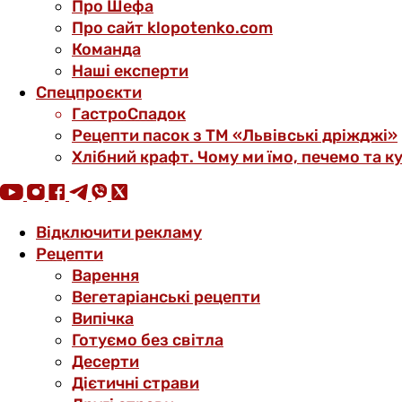
Про Шефа
Про сайт klopotenko.com
Команда
Наші експерти
Спецпроєкти
ГастроСпадок
Рецепти пасок з ТМ «Львівські дріжджі»
Хлібний крафт. Чому ми їмо, печемо та к
Відключити рекламу
Рецепти
Варення
Вегетаріанські рецепти
Випічка
Готуємо без світла
Десерти
Дієтичні страви