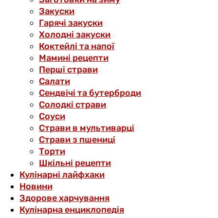
Закуски
Гарячі закуски
Холодні закуски
Коктейлі та напої
Мамині рецепти
Перші страви
Салати
Сендвічі та бутерброди
Солодкі страви
Соуси
Страви в мультиварці
Страви з пшениці
Торти
Шкільні рецепти
Кулінарні лайфхаки
Новини
Здорове харчування
Кулінарна енциклопедія