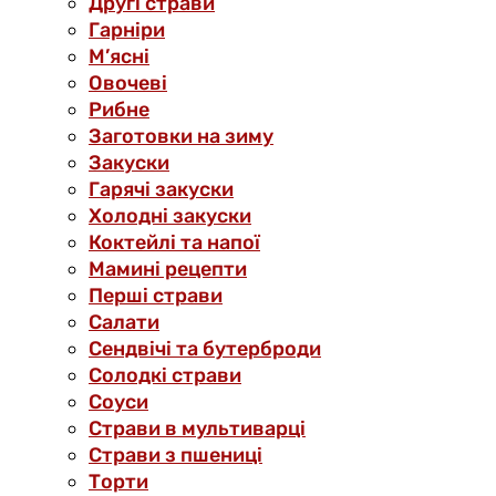
Другі страви
Гарніри
М’ясні
Овочеві
Рибне
Заготовки на зиму
Закуски
Гарячі закуски
Холодні закуски
Коктейлі та напої
Мамині рецепти
Перші страви
Салати
Сендвічі та бутерброди
Солодкі страви
Соуси
Страви в мультиварці
Страви з пшениці
Торти