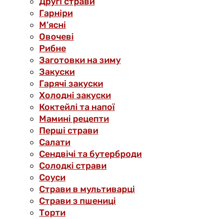
Другі страви
Гарніри
М’ясні
Овочеві
Рибне
Заготовки на зиму
Закуски
Гарячі закуски
Холодні закуски
Коктейлі та напої
Мамині рецепти
Перші страви
Салати
Сендвічі та бутерброди
Солодкі страви
Соуси
Страви в мультиварці
Страви з пшениці
Торти