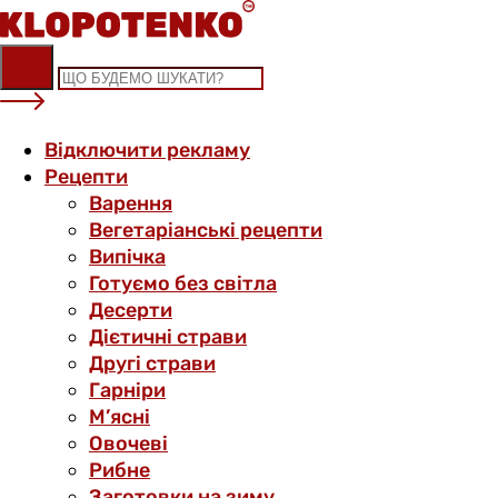
Skip
to
content
Відключити рекламу
Рецепти
Варення
Вегетаріанські рецепти
Випічка
Готуємо без світла
Десерти
Дієтичні страви
Другі страви
Гарніри
М’ясні
Овочеві
Рибне
Заготовки на зиму