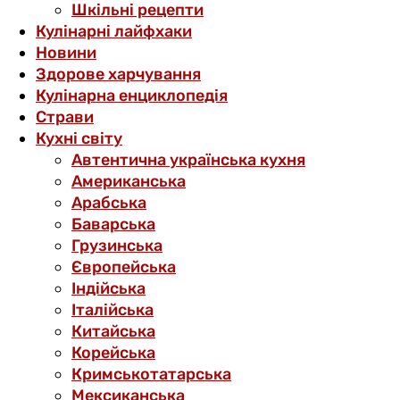
Шкільні рецепти
Кулінарні лайфхаки
Новини
Здорове харчування
Кулінарна енциклопедія
Страви
Кухні світу
Автентична українська кухня
Американська
Арабська
Баварська
Грузинська
Європейська
Індійська
Італійська
Китайська
Корейська
Кримськотатарська
Мексиканська