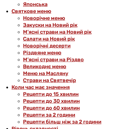
Японська
Святкове меню
Новорічне меню
Закуски на Новий рік
М’ясні страви на Новий рік
Салати на Новий рік
Новорічні десерти
Різдвяне меню
М’ясні страви на Різдво
Великоднє меню
Меню на Масляну
Страви на Святвечір
Коли час має значення
Рецепти до 15 хвилин
Рецепти до 30 хвилин
Рецепти до 60 хвилин
Рецепти за 2 години
Рецепти більш ніж за 2 години
Рівень складності