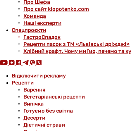
Про Шефа
Про сайт klopotenko.com
Команда
Наші експерти
Спецпроєкти
ГастроСпадок
Рецепти пасок з ТМ «Львівські дріжджі»
Хлібний крафт. Чому ми їмо, печемо та к
Відключити рекламу
Рецепти
Варення
Вегетаріанські рецепти
Випічка
Готуємо без світла
Десерти
Дієтичні страви