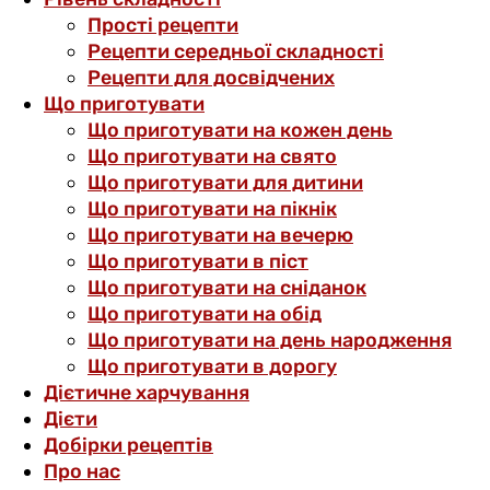
Прості рецепти
Рецепти середньої складності
Рецепти для досвідчених
Що приготувати
Що приготувати на кожен день
Що приготувати на свято
Що приготувати для дитини
Що приготувати на пікнік
Що приготувати на вечерю
Що приготувати в піст
Що приготувати на сніданок
Що приготувати на обід
Що приготувати на день народження
Що приготувати в дорогу
Дієтичне харчування
Дієти
Добірки рецептів
Про нас