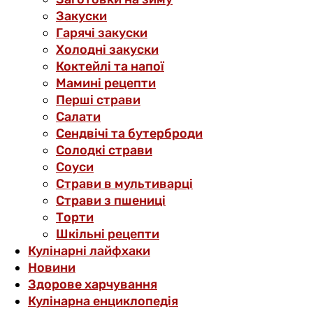
Закуски
Гарячі закуски
Холодні закуски
Коктейлі та напої
Мамині рецепти
Перші страви
Салати
Сендвічі та бутерброди
Солодкі страви
Соуси
Страви в мультиварці
Страви з пшениці
Торти
Шкільні рецепти
Кулінарні лайфхаки
Новини
Здорове харчування
Кулінарна енциклопедія