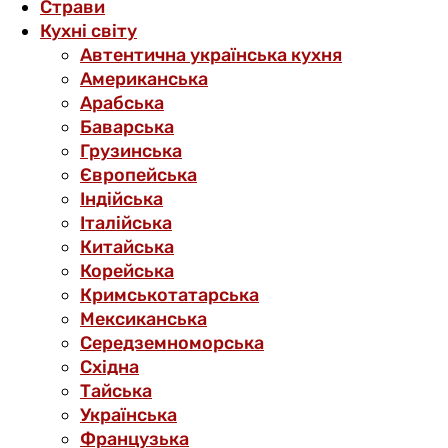
Страви
Кухні світу
Автентична українська кухня
Американська
Арабська
Баварська
Грузинська
Європейська
Індійська
Італійська
Китайська
Корейська
Кримськотатарська
Мексиканська
Середземноморська
Східна
Тайська
Українська
Французька