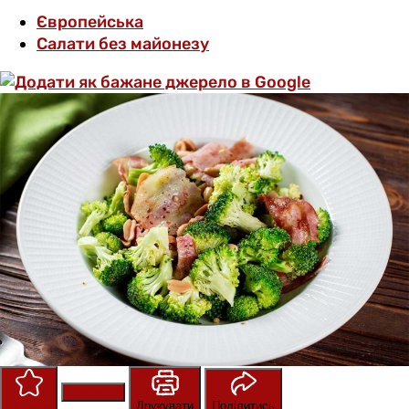
Європейська
Салати без майонезу
Зберегти
Оцінити
Друкувати
Поділитись