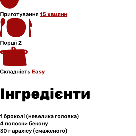
Приготування
15 хвилин
Порції
2
Складність
Easy
Інгредієнти
1 броколі
(невелика
головка)
4 полоски
бекону
30 г
арахісу
(смаженого)