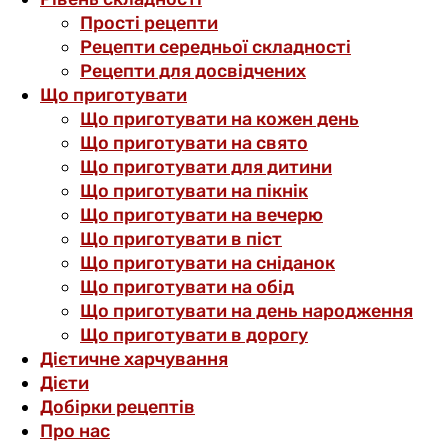
Прості рецепти
Рецепти середньої складності
Рецепти для досвідчених
Що приготувати
Що приготувати на кожен день
Що приготувати на свято
Що приготувати для дитини
Що приготувати на пікнік
Що приготувати на вечерю
Що приготувати в піст
Що приготувати на сніданок
Що приготувати на обід
Що приготувати на день народження
Що приготувати в дорогу
Дієтичне харчування
Дієти
Добірки рецептів
Про нас