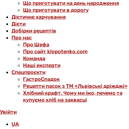
Що приготувати на день народження
Що приготувати в дорогу
Дієтичне харчування
Дієти
Добірки рецептів
Про нас
Про Шефа
Про сайт klopotenko.com
Команда
Наші експерти
Спецпроєкти
ГастроСпадок
Рецепти пасок з ТМ «Львівські дріжджі»
Хлібний крафт. Чому ми їмо, печемо та
купуємо хліб на заквасці
Увійти
UA