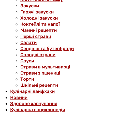
Закуски
Гарячі закуски
Холодні закуски
Коктейлі та напої
Мамині рецепти
Перші страви
Салати
Сендвічі та бутерброди
Солодкі страви
Соуси
Страви в мультиварці
Страви з пшениці
Торти
Шкільні рецепти
Кулінарні лайфхаки
Новини
Здорове харчування
Кулінарна енциклопедія