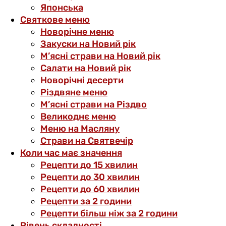
Японська
Святкове меню
Новорічне меню
Закуски на Новий рік
М’ясні страви на Новий рік
Салати на Новий рік
Новорічні десерти
Різдвяне меню
М’ясні страви на Різдво
Великоднє меню
Меню на Масляну
Страви на Святвечір
Коли час має значення
Рецепти до 15 хвилин
Рецепти до 30 хвилин
Рецепти до 60 хвилин
Рецепти за 2 години
Рецепти більш ніж за 2 години
Рівень складності