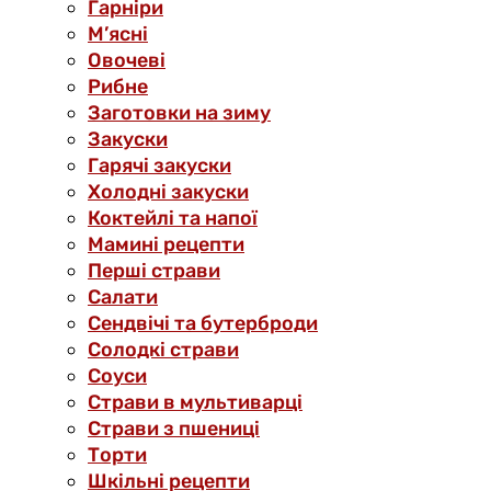
Гарніри
М’ясні
Овочеві
Рибне
Заготовки на зиму
Закуски
Гарячі закуски
Холодні закуски
Коктейлі та напої
Мамині рецепти
Перші страви
Салати
Сендвічі та бутерброди
Солодкі страви
Соуси
Страви в мультиварці
Страви з пшениці
Торти
Шкільні рецепти