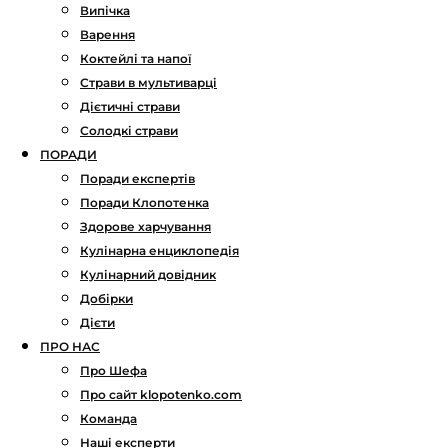
Випічка
Варення
Коктейлі та напої
Страви в мультиварці
Дієтичні страви
Солодкі страви
ПОРАДИ
Поради експертів
Поради Клопотенка
Здорове харчування
Кулінарна енциклопедія
Кулінарний довідник
Добірки
Дієти
ПРО НАС
Про Шефа
Про сайт klopotenko.com
Команда
Наші експерти