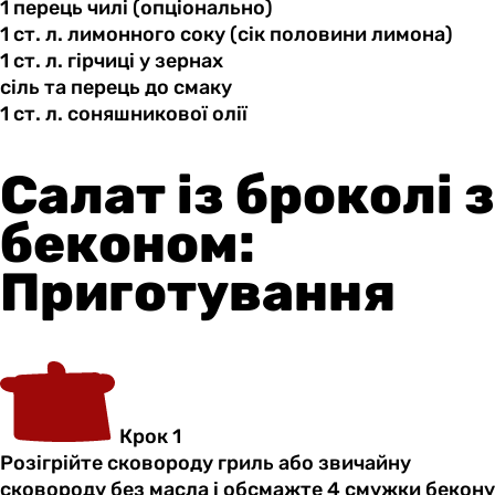
1 перець
чилі
(опціонально)
1 ст.
л.
лимонного соку (сік половини лимона)
1 ст.
л.
гірчиці у зернах
сіль та
перець
до смаку
1 ст.
л.
соняшникової олії
Салат із броколі з
беконом:
Приготування
Крок 1
Розігрійте сковороду гриль або звичайну
сковороду без масла і обсмажте 4 смужки бекону