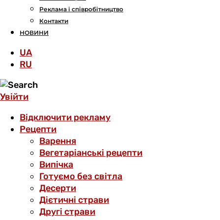
Реклама і співробітництво
Контакти
НОВИНИ
UA
RU
Увійти
Відключити рекламу
Рецепти
Варення
Вегетаріанські рецепти
Випічка
Готуємо без світла
Десерти
Дієтичні страви
Другі страви