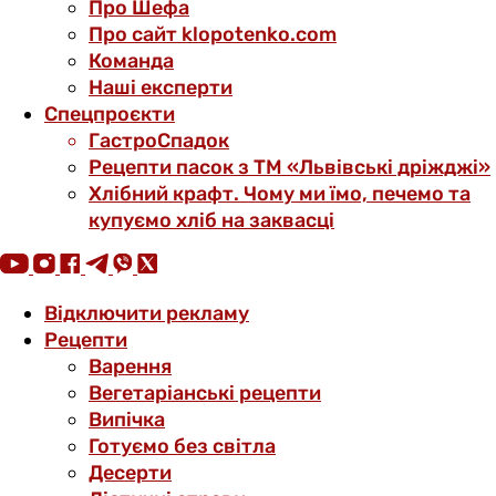
Про Шефа
Про сайт klopotenko.com
Команда
Наші експерти
Спецпроєкти
ГастроСпадок
Рецепти пасок з ТМ «Львівські дріжджі»
Хлібний крафт. Чому ми їмо, печемо та
купуємо хліб на заквасці
Відключити рекламу
Рецепти
Варення
Вегетаріанські рецепти
Випічка
Готуємо без світла
Десерти