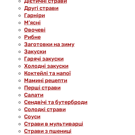
Дієтичні страви
Другі страви
Гарніри
М’ясні
Овочеві
Рибне
Заготовки на зиму
Закуски
Гарячі закуски
Холодні закуски
Коктейлі та напої
Мамині рецепти
Перші страви
Салати
Сендвічі та бутерброди
Солодкі страви
Соуси
Страви в мультиварці
Страви з пшениці