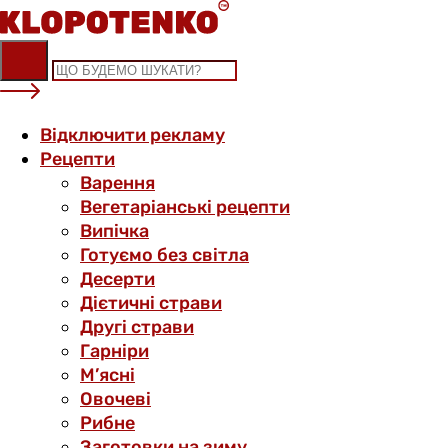
Skip
to
content
Відключити рекламу
Рецепти
Варення
Вегетаріанські рецепти
Випічка
Готуємо без світла
Десерти
Дієтичні страви
Другі страви
Гарніри
М’ясні
Овочеві
Рибне
Заготовки на зиму