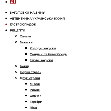
RU
ЗАГОТОВКИ НА ЗИМУ
АВТЕНТИЧНА УКРАЇНСЬКА КУХНЯ
ГАСТРОСПАДОК
РЕЦЕПТИ
Салати
Закуски
Холодні закуски
Сендвічі та бутерброди
Гарячі закуски
Борщ
Перші страви
Другі страви
М’ясні
Рибне
Овочеві
Гарніри
Піца