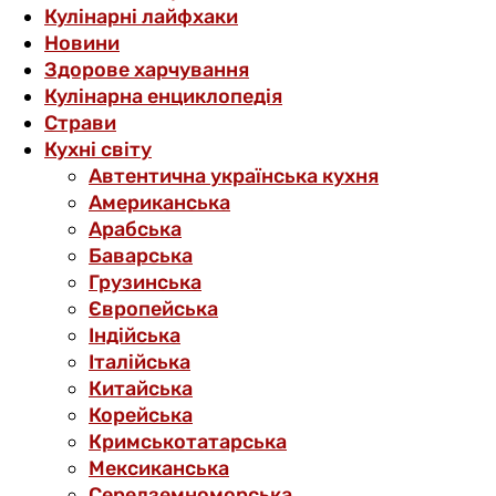
Кулінарні лайфхаки
Новини
Здорове харчування
Кулінарна енциклопедія
Страви
Кухні світу
Автентична українська кухня
Американська
Арабська
Баварська
Грузинська
Європейська
Індійська
Італійська
Китайська
Корейська
Кримськотатарська
Мексиканська
Середземноморська