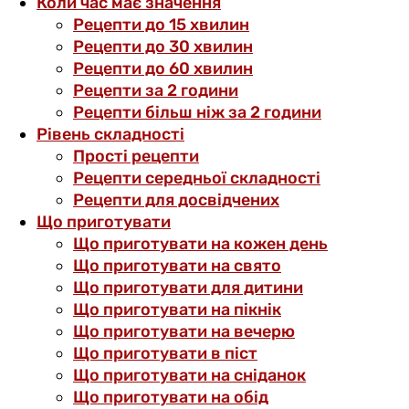
Коли час має значення
Рецепти до 15 хвилин
Рецепти до 30 хвилин
Рецепти до 60 хвилин
Рецепти за 2 години
Рецепти більш ніж за 2 години
Рівень складності
Прості рецепти
Рецепти середньої складності
Рецепти для досвідчених
Що приготувати
Що приготувати на кожен день
Що приготувати на свято
Що приготувати для дитини
Що приготувати на пікнік
Що приготувати на вечерю
Що приготувати в піст
Що приготувати на сніданок
Що приготувати на обід