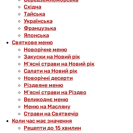
Східна
Тайська
Українська
Французька
Японська
Святкове меню
Новорічне меню
Закуски на Новий рік
М’ясні страви на Новий рік
Салати на Новий рік
Новорічні десерти
Різдвяне меню
М’ясні страви на Різдво
Великоднє меню
Меню на Масляну
Страви на Святвечір
Коли час має значення
Рецепти до 15 хвилин