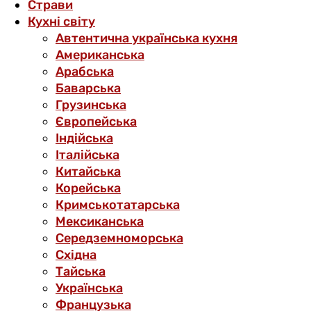
Страви
Кухні світу
Автентична українська кухня
Американська
Арабська
Баварська
Грузинська
Європейська
Індійська
Італійська
Китайська
Корейська
Кримськотатарська
Мексиканська
Середземноморська
Східна
Тайська
Українська
Французька