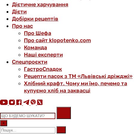
Дієтичне харчування
Дієти
Добірки рецептів
Про нас
Про Шефа
Про сайт klopotenko.com
Команда
Наші експерти
Спецпроєкти
ГастроСпадок
Рецепти пасок з ТМ «Львівські дріжджі»
Хлібний крафт. Чому ми їмо, печемо та
купуємо хліб на заквасці
×