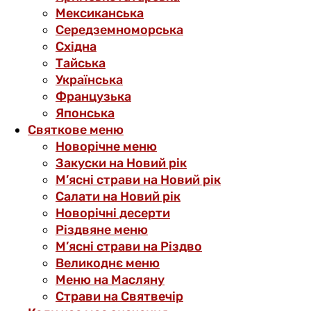
Мексиканська
Середземноморська
Східна
Тайська
Українська
Французька
Японська
Святкове меню
Новорічне меню
Закуски на Новий рік
М’ясні страви на Новий рік
Салати на Новий рік
Новорічні десерти
Різдвяне меню
М’ясні страви на Різдво
Великоднє меню
Меню на Масляну
Страви на Святвечір