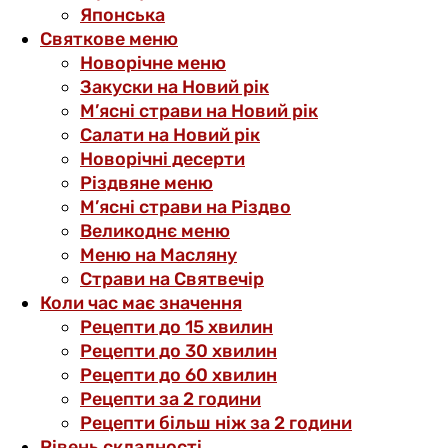
Японська
Святкове меню
Новорічне меню
Закуски на Новий рік
М’ясні страви на Новий рік
Салати на Новий рік
Новорічні десерти
Різдвяне меню
М’ясні страви на Різдво
Великоднє меню
Меню на Масляну
Страви на Святвечір
Коли час має значення
Рецепти до 15 хвилин
Рецепти до 30 хвилин
Рецепти до 60 хвилин
Рецепти за 2 години
Рецепти більш ніж за 2 години
Рівень складності