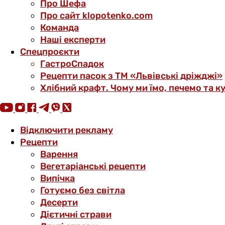
Про Шефа
Про сайт klopotenko.com
Команда
Наші експерти
Спецпроєкти
ГастроСпадок
Рецепти пасок з ТМ «Львівські дріжджі»
Хлібний крафт. Чому ми їмо, печемо та к
Відключити рекламу
Рецепти
Варення
Вегетаріанські рецепти
Випічка
Готуємо без світла
Десерти
Дієтичні страви