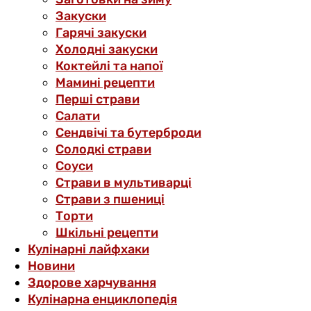
Закуски
Гарячі закуски
Холодні закуски
Коктейлі та напої
Мамині рецепти
Перші страви
Салати
Сендвічі та бутерброди
Солодкі страви
Соуси
Страви в мультиварці
Страви з пшениці
Торти
Шкільні рецепти
Кулінарні лайфхаки
Новини
Здорове харчування
Кулінарна енциклопедія