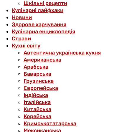
Шкільні рецепти
Кулінарні лайфхаки
Новини
Здорове харчування
Кулінарна енциклопедія
Страви
Кухні світу
Автентична українська кухня
Американська
Арабська
Баварська
Грузинська
Європейська
Індійська
Італійська
Китайська
Корейська
Кримськотатарська
Мексиканська