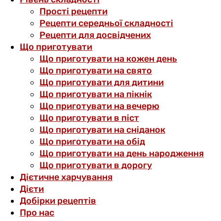
Прості рецепти
Рецепти середньої складності
Рецепти для досвідчених
Що приготувати
Що приготувати на кожен день
Що приготувати на свято
Що приготувати для дитини
Що приготувати на пікнік
Що приготувати на вечерю
Що приготувати в піст
Що приготувати на сніданок
Що приготувати на обід
Що приготувати на день народження
Що приготувати в дорогу
Дієтичне харчування
Дієти
Добірки рецептів
Про нас