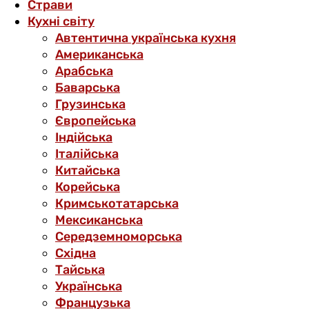
Страви
Кухні світу
Автентична українська кухня
Американська
Арабська
Баварська
Грузинська
Європейська
Індійська
Італійська
Китайська
Корейська
Кримськотатарська
Мексиканська
Середземноморська
Східна
Тайська
Українська
Французька