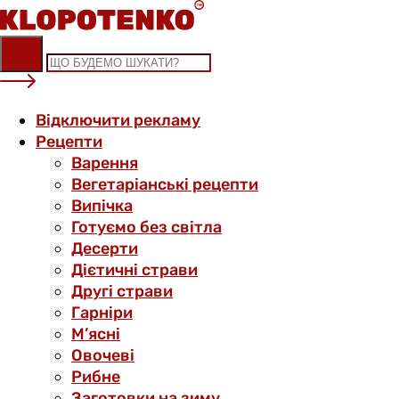
Skip
to
content
Відключити рекламу
Рецепти
Варення
Вегетаріанські рецепти
Випічка
Готуємо без світла
Десерти
Дієтичні страви
Другі страви
Гарніри
М’ясні
Овочеві
Рибне
Заготовки на зиму