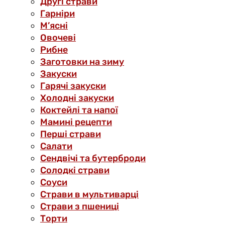
Другі страви
Гарніри
М’ясні
Овочеві
Рибне
Заготовки на зиму
Закуски
Гарячі закуски
Холодні закуски
Коктейлі та напої
Мамині рецепти
Перші страви
Салати
Сендвічі та бутерброди
Солодкі страви
Соуси
Страви в мультиварці
Страви з пшениці
Торти