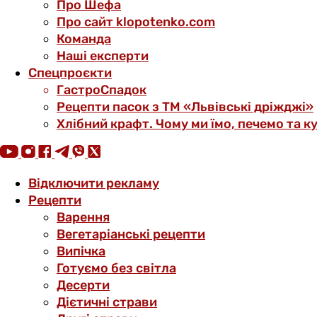
Про Шефа
Про сайт klopotenko.com
Команда
Наші експерти
Спецпроєкти
ГастроСпадок
Рецепти пасок з ТМ «Львівські дріжджі»
Хлібний крафт. Чому ми їмо, печемо та к
Відключити рекламу
Рецепти
Варення
Вегетаріанські рецепти
Випічка
Готуємо без світла
Десерти
Дієтичні страви