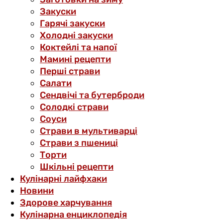
Закуски
Гарячі закуски
Холодні закуски
Коктейлі та напої
Мамині рецепти
Перші страви
Салати
Сендвічі та бутерброди
Солодкі страви
Соуси
Страви в мультиварці
Страви з пшениці
Торти
Шкільні рецепти
Кулінарні лайфхаки
Новини
Здорове харчування
Кулінарна енциклопедія