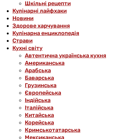
Шкільні рецепти
Кулінарні лайфхаки
Новини
Здорове харчування
Кулінарна енциклопедія
Страви
Кухні світу
Автентична українська кухня
Американська
Арабська
Баварська
Грузинська
Європейська
Індійська
Італійська
Китайська
Корейська
Кримськотатарська
Мексиканська