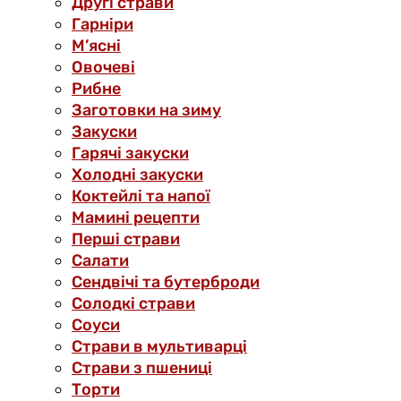
Другі страви
Гарніри
М’ясні
Овочеві
Рибне
Заготовки на зиму
Закуски
Гарячі закуски
Холодні закуски
Коктейлі та напої
Мамині рецепти
Перші страви
Салати
Сендвічі та бутерброди
Солодкі страви
Соуси
Страви в мультиварці
Страви з пшениці
Торти