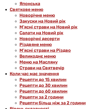
Японська
Святкове меню
Новорічне меню
Закуски на Новий рік
М’ясні страви на Новий рік
Салати на Новий рік
Новорічні десерти
Різдвяне меню
М’ясні страви на Різдво
Великоднє меню
Меню на Масляну
Страви на Святвечір
Коли час має значення
Рецепти до 15 хвилин
Рецепти до 30 хвилин
Рецепти до 60 хвилин
Рецепти за 2 години
Рецепти більш ніж за 2 години
Рівень складності