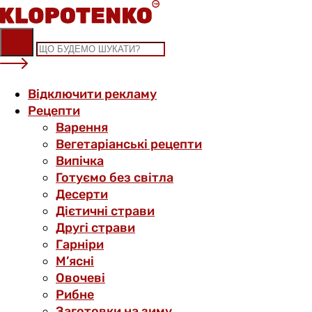
Skip
to
content
Відключити рекламу
Рецепти
Варення
Вегетаріанські рецепти
Випічка
Готуємо без світла
Десерти
Дієтичні страви
Другі страви
Гарніри
М’ясні
Овочеві
Рибне
Заготовки на зиму