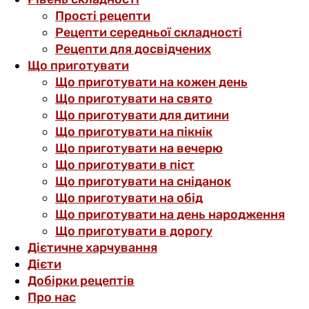
Прості рецепти
Рецепти середньої складності
Рецепти для досвідчених
Що приготувати
Що приготувати на кожен день
Що приготувати на свято
Що приготувати для дитини
Що приготувати на пікнік
Що приготувати на вечерю
Що приготувати в піст
Що приготувати на сніданок
Що приготувати на обід
Що приготувати на день народження
Що приготувати в дорогу
Дієтичне харчування
Дієти
Добірки рецептів
Про нас