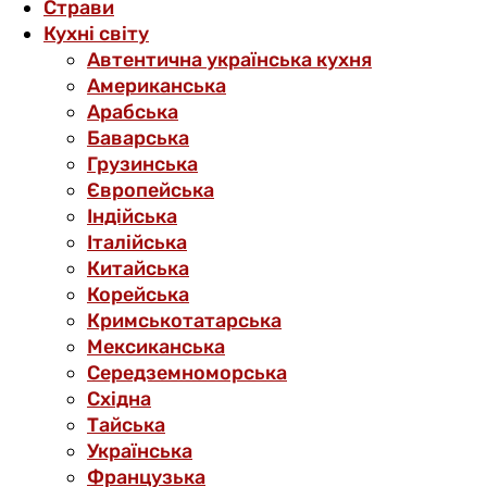
Страви
Кухні світу
Автентична українська кухня
Американська
Арабська
Баварська
Грузинська
Європейська
Індійська
Італійська
Китайська
Корейська
Кримськотатарська
Мексиканська
Середземноморська
Східна
Тайська
Українська
Французька