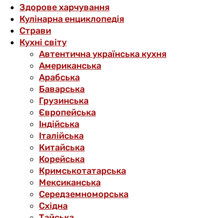
Здорове харчування
Кулінарна енциклопедія
Страви
Кухні світу
Автентична українська кухня
Американська
Арабська
Баварська
Грузинська
Європейська
Індійська
Італійська
Китайська
Корейська
Кримськотатарська
Мексиканська
Середземноморська
Східна
Тайська