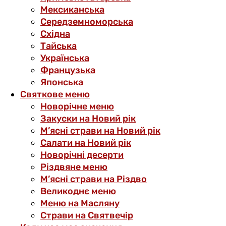
Мексиканська
Середземноморська
Східна
Тайська
Українська
Французька
Японська
Святкове меню
Новорічне меню
Закуски на Новий рік
М’ясні страви на Новий рік
Салати на Новий рік
Новорічні десерти
Різдвяне меню
М’ясні страви на Різдво
Великоднє меню
Меню на Масляну
Страви на Святвечір