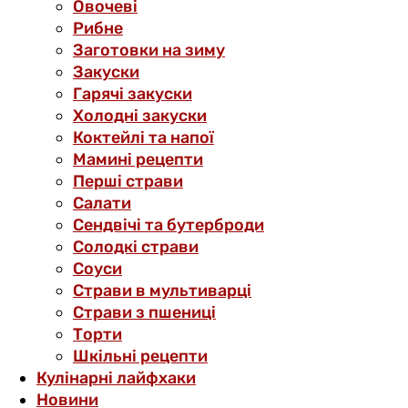
Овочеві
Рибне
Заготовки на зиму
Закуски
Гарячі закуски
Холодні закуски
Коктейлі та напої
Мамині рецепти
Перші страви
Салати
Сендвічі та бутерброди
Солодкі страви
Соуси
Страви в мультиварці
Страви з пшениці
Торти
Шкільні рецепти
Кулінарні лайфхаки
Новини