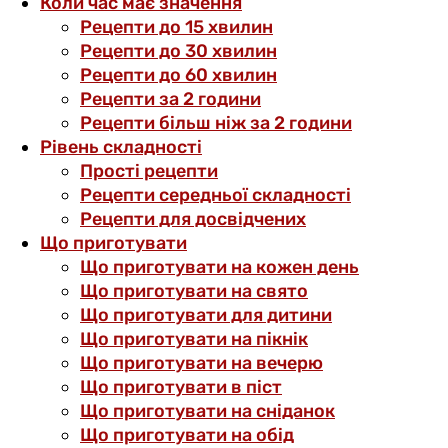
Коли час має значення
Рецепти до 15 хвилин
Рецепти до 30 хвилин
Рецепти до 60 хвилин
Рецепти за 2 години
Рецепти більш ніж за 2 години
Рівень складності
Прості рецепти
Рецепти середньої складності
Рецепти для досвідчених
Що приготувати
Що приготувати на кожен день
Що приготувати на свято
Що приготувати для дитини
Що приготувати на пікнік
Що приготувати на вечерю
Що приготувати в піст
Що приготувати на сніданок
Що приготувати на обід