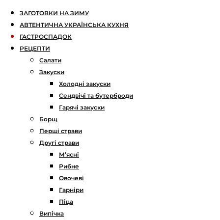
ЗАГОТОВКИ НА ЗИМУ
АВТЕНТИЧНА УКРАЇНСЬКА КУХНЯ
ГАСТРОСПАДОК
РЕЦЕПТИ
Салати
Закуски
Холодні закуски
Сендвічі та бутерброди
Гарячі закуски
Борщ
Перші страви
Другі страви
М’ясні
Рибне
Овочеві
Гарніри
Піца
Випічка