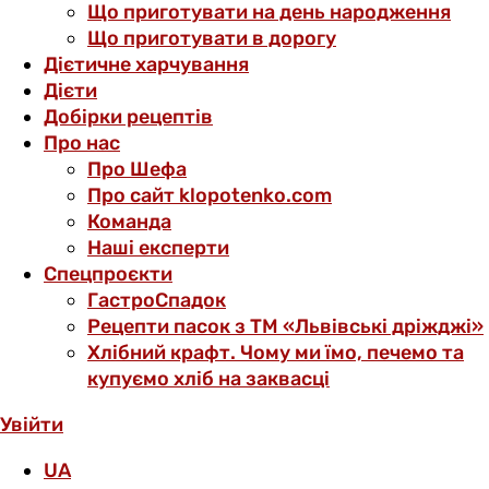
Що приготувати на день народження
Що приготувати в дорогу
Дієтичне харчування
Дієти
Добірки рецептів
Про нас
Про Шефа
Про сайт klopotenko.com
Команда
Наші експерти
Спецпроєкти
ГастроСпадок
Рецепти пасок з ТМ «Львівські дріжджі»
Хлібний крафт. Чому ми їмо, печемо та
купуємо хліб на заквасці
Увійти
UA