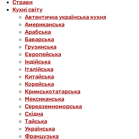
Страви
Кухні світу
Автентична українська кухня
Американська
Арабська
Баварська
Грузинська
Європейська
Індійська
Італійська
Китайська
Корейська
Кримськотатарська
Мексиканська
Середземноморська
Східна
Тайська
Українська
Французька