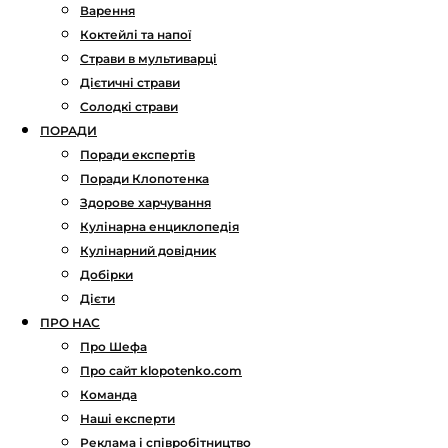
Варення
Коктейлі та напої
Страви в мультиварці
Дієтичні страви
Солодкі страви
ПОРАДИ
Поради експертів
Поради Клопотенка
Здорове харчування
Кулінарна енциклопедія
Кулінарний довідник
Добірки
Дієти
ПРО НАС
Про Шефа
Про сайт klopotenko.com
Команда
Наші експерти
Реклама і співробітництво