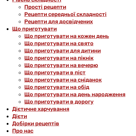
Прості рецепти
Рецепти середньої складності
Рецепти для досвідчених
Що приготувати
Що приготувати на кожен день
Що приготувати на свято
Що приготувати для дитини
Що приготувати на пікнік
Що приготувати на вечерю
Що приготувати в піст
Що приготувати на сніданок
Що приготувати на обід
Що приготувати на день народження
Що приготувати в дорогу
Дієтичне харчування
Дієти
Добірки рецептів
Про нас