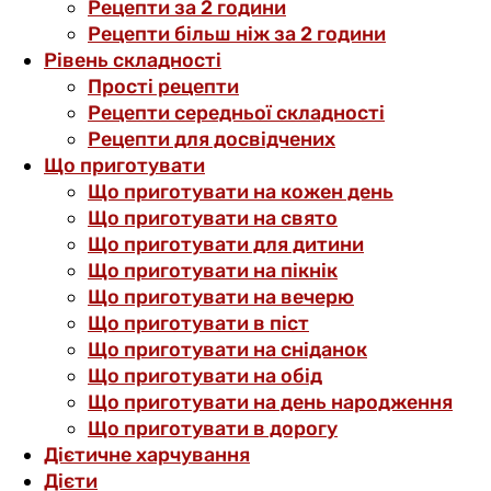
Рецепти за 2 години
Рецепти більш ніж за 2 години
Рівень складності
Прості рецепти
Рецепти середньої складності
Рецепти для досвідчених
Що приготувати
Що приготувати на кожен день
Що приготувати на свято
Що приготувати для дитини
Що приготувати на пікнік
Що приготувати на вечерю
Що приготувати в піст
Що приготувати на сніданок
Що приготувати на обід
Що приготувати на день народження
Що приготувати в дорогу
Дієтичне харчування
Дієти