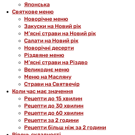
Японська
Святкове меню
Новорічне меню
Закуски на Новий рік
М’ясні страви на Новий рік
Салати на Новий рік
Новорічні десерти
Різдвяне меню
М’ясні страви на Різдво
Великоднє меню
Меню на Масляну
Страви на Святвечір
Коли час має значення
Рецепти до 15 хвилин
Рецепти до 30 хвилин
Рецепти до 60 хвилин
Рецепти за 2 години
Рецепти більш ніж за 2 години
Рівень складності