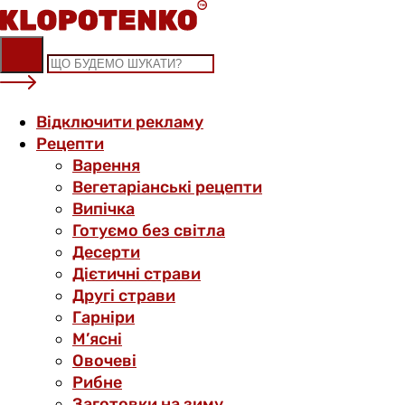
Skip
to
content
Відключити рекламу
Рецепти
Варення
Вегетаріанські рецепти
Випічка
Готуємо без світла
Десерти
Дієтичні страви
Другі страви
Гарніри
М’ясні
Овочеві
Рибне
Заготовки на зиму