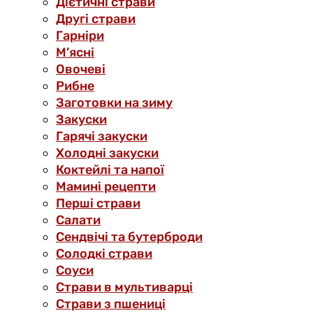
Дієтичні страви
Другі страви
Гарніри
М’ясні
Овочеві
Рибне
Заготовки на зиму
Закуски
Гарячі закуски
Холодні закуски
Коктейлі та напої
Мамині рецепти
Перші страви
Салати
Сендвічі та бутерброди
Солодкі страви
Соуси
Страви в мультиварці
Страви з пшениці