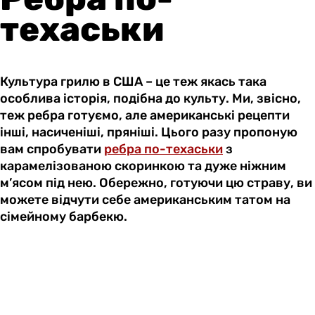
техаськи
Культура грилю в США – це теж якась така
особлива історія, подібна до культу. Ми, звісно,
теж ребра готуємо, але американські рецепти
інші, насиченіші, пряніші. Цього разу пропоную
вам спробувати
ребра по-техаськи
з
карамелізованою скоринкою та дуже ніжним
м’ясом під нею. Обережно, готуючи цю страву, ви
можете відчути себе американським татом на
сімейному барбекю.