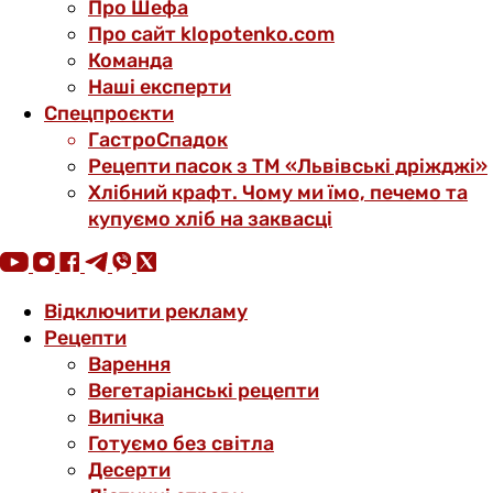
Про Шефа
Про сайт klopotenko.com
Команда
Наші експерти
Спецпроєкти
ГастроСпадок
Рецепти пасок з ТМ «Львівські дріжджі»
Хлібний крафт. Чому ми їмо, печемо та
купуємо хліб на заквасці
Відключити рекламу
Рецепти
Варення
Вегетаріанські рецепти
Випічка
Готуємо без світла
Десерти