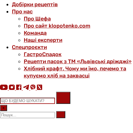
Добірки рецептів
Про нас
Про Шефа
Про сайт klopotenko.com
Команда
Наші експерти
Спецпроєкти
ГастроСпадок
Рецепти пасок з ТМ «Львівські дріжджі»
Хлібний крафт. Чому ми їмо, печемо та
купуємо хліб на заквасці
×