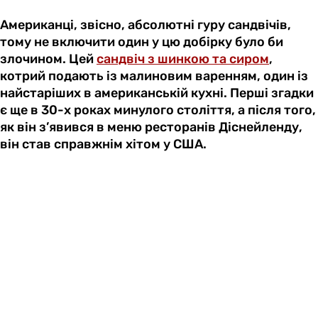
Американці, звісно, абсолютні гуру сандвічів,
тому не включити один у цю добірку було би
злочином. Цей
сандвіч з шинкою та сиром
,
котрий подають із малиновим варенням, один із
найстаріших в американській кухні. Перші згадки
є ще в 30-х роках минулого століття, а після того,
як він з’явився в меню ресторанів Діснейленду,
він став справжнім хітом у США.