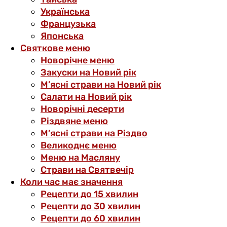
Українська
Французька
Японська
Святкове меню
Новорічне меню
Закуски на Новий рік
М’ясні страви на Новий рік
Салати на Новий рік
Новорічні десерти
Різдвяне меню
М’ясні страви на Різдво
Великоднє меню
Меню на Масляну
Страви на Святвечір
Коли час має значення
Рецепти до 15 хвилин
Рецепти до 30 хвилин
Рецепти до 60 хвилин