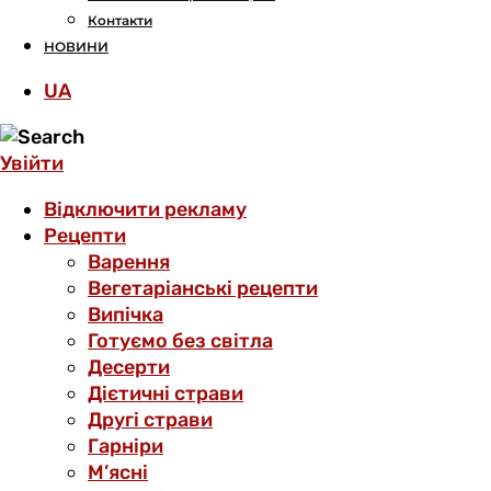
Контакти
НОВИНИ
UA
Увійти
Відключити рекламу
Рецепти
Варення
Вегетаріанські рецепти
Випічка
Готуємо без світла
Десерти
Дієтичні страви
Другі страви
Гарніри
М’ясні