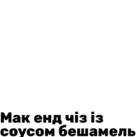
Мак енд чіз із
соусом бешамель