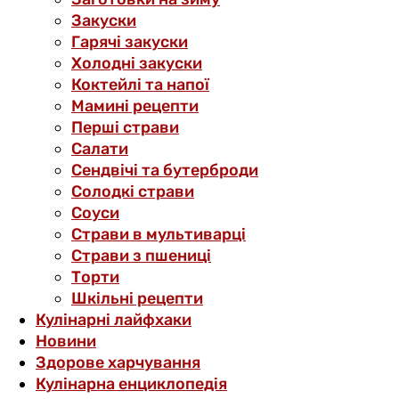
Закуски
Гарячі закуски
Холодні закуски
Коктейлі та напої
Мамині рецепти
Перші страви
Салати
Сендвічі та бутерброди
Солодкі страви
Соуси
Страви в мультиварці
Страви з пшениці
Торти
Шкільні рецепти
Кулінарні лайфхаки
Новини
Здорове харчування
Кулінарна енциклопедія