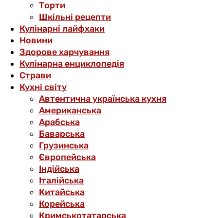
Торти
Шкільні рецепти
Кулінарні лайфхаки
Новини
Здорове харчування
Кулінарна енциклопедія
Страви
Кухні світу
Автентична українська кухня
Американська
Арабська
Баварська
Грузинська
Європейська
Індійська
Італійська
Китайська
Корейська
Кримськотатарська