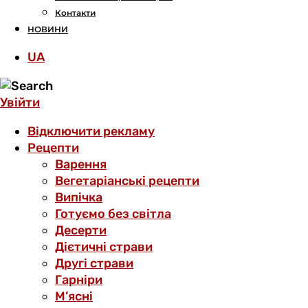
Контакти
НОВИНИ
UA
Увійти
Відключити рекламу
Рецепти
Варення
Вегетаріанські рецепти
Випічка
Готуємо без світла
Десерти
Дієтичні страви
Другі страви
Гарніри
М’ясні