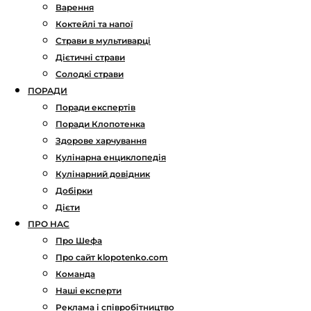
Варення
Коктейлі та напої
Страви в мультиварці
Дієтичні страви
Солодкі страви
ПОРАДИ
Поради експертів
Поради Клопотенка
Здорове харчування
Кулінарна енциклопедія
Кулінарний довідник
Добірки
Дієти
ПРО НАС
Про Шефа
Про сайт klopotenko.com
Команда
Наші експерти
Реклама і співробітництво