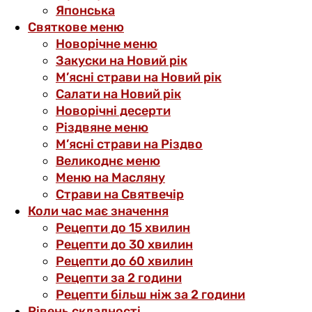
Японська
Святкове меню
Новорічне меню
Закуски на Новий рік
М’ясні страви на Новий рік
Салати на Новий рік
Новорічні десерти
Різдвяне меню
М’ясні страви на Різдво
Великоднє меню
Меню на Масляну
Страви на Святвечір
Коли час має значення
Рецепти до 15 хвилин
Рецепти до 30 хвилин
Рецепти до 60 хвилин
Рецепти за 2 години
Рецепти більш ніж за 2 години
Рівень складності