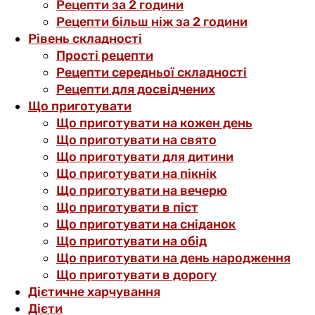
Рецепти за 2 години
Рецепти більш ніж за 2 години
Рівень складності
Прості рецепти
Рецепти середньої складності
Рецепти для досвідчених
Що приготувати
Що приготувати на кожен день
Що приготувати на свято
Що приготувати для дитини
Що приготувати на пікнік
Що приготувати на вечерю
Що приготувати в піст
Що приготувати на сніданок
Що приготувати на обід
Що приготувати на день народження
Що приготувати в дорогу
Дієтичне харчування
Дієти