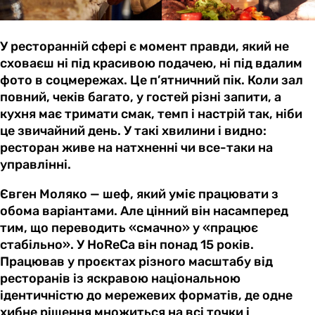
У ресторанній сфері є момент правди, який не
сховаєш ні під красивою подачею, ні під вдалим
фото в соцмережах. Це п’ятничний пік. Коли зал
повний, чеків багато, у гостей різні запити, а
кухня має тримати смак, темп і настрій так, ніби
це звичайний день. У такі хвилини і видно:
ресторан живе на натхненні чи все-таки на
управлінні.
Євген Моляко — шеф, який уміє працювати з
обома варіантами. Але цінний він насамперед
тим, що переводить «смачно» у «працює
стабільно». У HoReCa він понад 15 років.
Працював у проєктах різного масштабу від
ресторанів із яскравою національною
ідентичністю до мережевих форматів, де одне
хибне рішення множиться на всі точки і