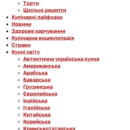
Торти
Шкільні рецепти
Кулінарні лайфхаки
Новини
Здорове харчування
Кулінарна енциклопедія
Страви
Кухні світу
Автентична українська кухня
Американська
Арабська
Баварська
Грузинська
Європейська
Індійська
Італійська
Китайська
Корейська
Кримськотатарська