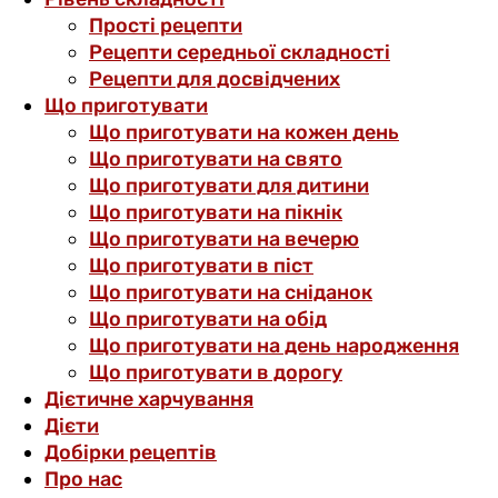
Прості рецепти
Рецепти середньої складності
Рецепти для досвідчених
Що приготувати
Що приготувати на кожен день
Що приготувати на свято
Що приготувати для дитини
Що приготувати на пікнік
Що приготувати на вечерю
Що приготувати в піст
Що приготувати на сніданок
Що приготувати на обід
Що приготувати на день народження
Що приготувати в дорогу
Дієтичне харчування
Дієти
Добірки рецептів
Про нас