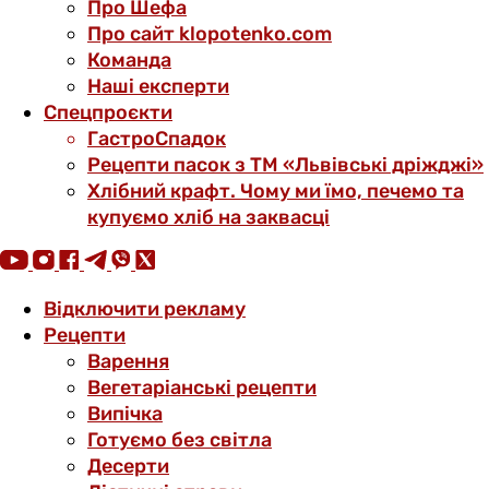
Про Шефа
Про сайт klopotenko.com
Команда
Наші експерти
Спецпроєкти
ГастроСпадок
Рецепти пасок з ТМ «Львівські дріжджі»
Хлібний крафт. Чому ми їмо, печемо та
купуємо хліб на заквасці
Відключити рекламу
Рецепти
Варення
Вегетаріанські рецепти
Випічка
Готуємо без світла
Десерти