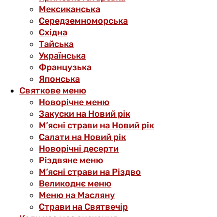
Мексиканська
Середземноморська
Східна
Тайська
Українська
Французька
Японська
Святкове меню
Новорічне меню
Закуски на Новий рік
М’ясні страви на Новий рік
Салати на Новий рік
Новорічні десерти
Різдвяне меню
М’ясні страви на Різдво
Великоднє меню
Меню на Масляну
Страви на Святвечір