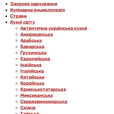
Здорове харчування
Кулінарна енциклопедія
Страви
Кухні світу
Автентична українська кухня
Американська
Арабська
Баварська
Грузинська
Європейська
Індійська
Італійська
Китайська
Корейська
Кримськотатарська
Мексиканська
Середземноморська
Східна
Тайська