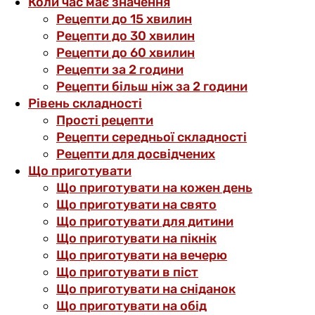
Коли час має значення
Рецепти до 15 хвилин
Рецепти до 30 хвилин
Рецепти до 60 хвилин
Рецепти за 2 години
Рецепти більш ніж за 2 години
Рівень складності
Прості рецепти
Рецепти середньої складності
Рецепти для досвідчених
Що приготувати
Що приготувати на кожен день
Що приготувати на свято
Що приготувати для дитини
Що приготувати на пікнік
Що приготувати на вечерю
Що приготувати в піст
Що приготувати на сніданок
Що приготувати на обід