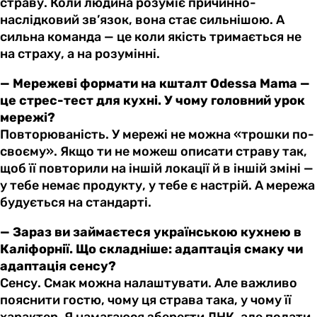
страву. Коли людина розуміє причинно-
наслідковий зв’язок, вона стає сильнішою. А
сильна команда — це коли якість тримається не
на страху, а на розумінні.
— Мережеві формати на кшталт Odessa Mama —
це стрес-тест для кухні. У чому головний урок
мережі?
Повторюваність. У мережі не можна «трошки по-
своєму». Якщо ти не можеш описати страву так,
щоб її повторили на іншій локації й в іншій зміні —
у тебе немає продукту, у тебе є настрій. А мережа
будується на стандарті.
— Зараз ви займаєтеся українською кухнею в
Каліфорнії. Що складніше: адаптація смаку чи
адаптація сенсу?
Сенсу. Смак можна налаштувати. Але важливо
пояснити гостю, чому ця страва така, у чому її
характер. Я намагаюся зберегти ДНК, але подати