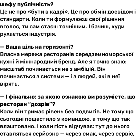
шефу публічність?
Це не про «бути в кадрі». Це про обмін досвідом і
стандарти. Коли ти формулюєш свої рішення
вголос, ти сам стаєш точнішим. І бачиш, куди
рухається індустрія.
— Ваша ціль на горизонті?
Власна мережа ресторанів середземноморської
кухні й міжнародний бренд. Але я точно знаю:
масштаб починається не з амбіцій. Він
починається з системи — і з людей, які в неї
вірять.
— І фінально: за якою ознакою ви розумієте, що
ресторан “дозрів”?
Коли він тримає рівень без подвигів. Не тому що
сьогодні пощастило з командою, а тому що так
влаштовано. І коли гість відчуває: тут до нього
ставляться серйозно — через смак, через сервіс,