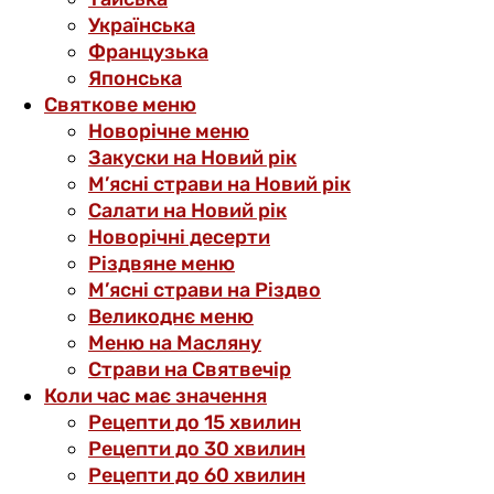
Українська
Французька
Японська
Святкове меню
Новорічне меню
Закуски на Новий рік
М’ясні страви на Новий рік
Салати на Новий рік
Новорічні десерти
Різдвяне меню
М’ясні страви на Різдво
Великоднє меню
Меню на Масляну
Страви на Святвечір
Коли час має значення
Рецепти до 15 хвилин
Рецепти до 30 хвилин
Рецепти до 60 хвилин