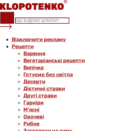
Skip
to
content
Відключити рекламу
Рецепти
Варення
Вегетаріанські рецепти
Випічка
Готуємо без світла
Десерти
Дієтичні страви
Другі страви
Гарніри
М’ясні
Овочеві
Рибне
Заготовки на зиму