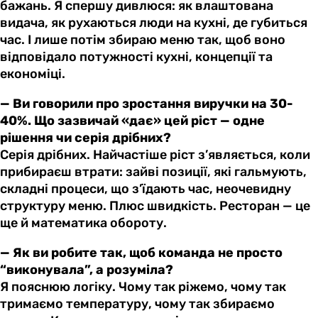
бажань. Я спершу дивлюся: як влаштована
видача, як рухаються люди на кухні, де губиться
час. І лише потім збираю меню так, щоб воно
відповідало потужності кухні, концепції та
економіці.
— Ви говорили про зростання виручки на 30-
40%. Що зазвичай «дає» цей ріст — одне
рішення чи серія дрібних?
Серія дрібних. Найчастіше ріст з’являється, коли
прибираєш втрати: зайві позиції, які гальмують,
складні процеси, що з’їдають час, неочевидну
структуру меню. Плюс швидкість. Ресторан — це
ще й математика обороту.
— Як ви робите так, щоб команда не просто
“виконувала”, а розуміла?
Я пояснюю логіку. Чому так ріжемо, чому так
тримаємо температуру, чому так збираємо