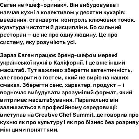
Євген не «шеф-одинак». Він вибудовував і
навчав кухні з колективом у десятки кухарів:
введення, стандарти, контроль ключових точок,
культура чистоти й дисципліни. Бо сильний
ресторан — це не про одну людину. Це про
систему, яку розуміють усі.
Зараз Євген працює бренд-шефом мережі
української кухні в Каліфорнії. І це вже інший
масштаб. Тут важливо зберегти автентичність,
але говорити з гостем, який не виріс на наших
смаках. Зберегти сенс, характер, продукт — і
водночас вибудувати зрозумілий формат, який
витримає масштабування. Паралельно він
залишається в професійному середовищі:
виступав на Creative Chef Summit, де говорив про
кухню як про культуру і як про бізнес без розриву
між цими поняттями.