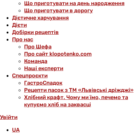
Що приготувати на день народження
Що приготувати в дорогу
Дієтичне харчування
Дієти
Добірки рецептів
Про нас
Про Шефа
Про сайт klopotenko.com
Команда
Наші експерти
Спецпроєкти
ГастроСпадок
Рецепти пасок з ТМ «Львівські дріжджі»
Хлібний крафт. Чому ми їмо, печемо та
купуємо хліб на заквасці
Увійти
UA