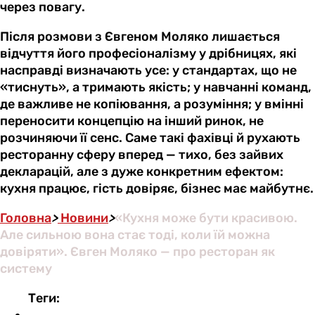
через повагу.
Після розмови з Євгеном Моляко лишається
відчуття його професіоналізму у дрібницях, які
насправді визначають усе: у стандартах, що не
«тиснуть», а тримають якість; у навчанні команд,
де важливе не копіювання, а розуміння; у вмінні
переносити концепцію на інший ринок, не
розчиняючи її сенс. Саме такі фахівці й рухають
ресторанну сферу вперед — тихо, без зайвих
декларацій, але з дуже конкретним ефектом:
кухня працює, гість довіряє, бізнес має майбутнє.
Головна
>
Новини
>
«Кухня може бути красивою.
Але сильною вона стає тоді, коли їй можна
довіряти». Євген Моляко — про ресторан як
систему
Теги: