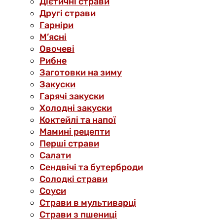
Дієтичні страви
Другі страви
Гарніри
М’ясні
Овочеві
Рибне
Заготовки на зиму
Закуски
Гарячі закуски
Холодні закуски
Коктейлі та напої
Мамині рецепти
Перші страви
Салати
Сендвічі та бутерброди
Солодкі страви
Соуси
Страви в мультиварці
Страви з пшениці