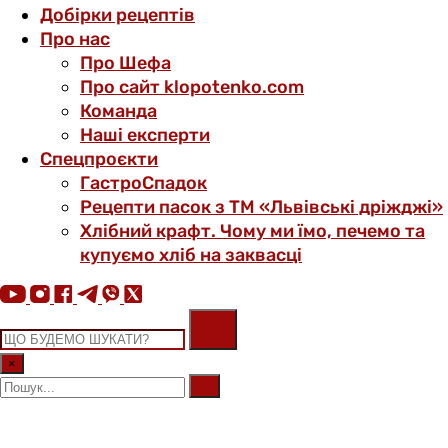
Добірки рецептів
Про нас
Про Шефа
Про сайт klopotenko.com
Команда
Наші експерти
Спецпроєкти
ГастроСпадок
Рецепти пасок з ТМ «Львівські дріжджі»
Хлібний крафт. Чому ми їмо, печемо та
купуємо хліб на заквасці
×