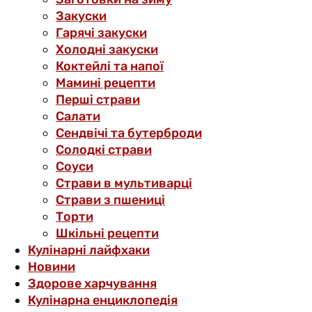
Закуски
Гарячі закуски
Холодні закуски
Коктейлі та напої
Мамині рецепти
Перші страви
Салати
Сендвічі та бутерброди
Солодкі страви
Соуси
Страви в мультиварці
Страви з пшениці
Торти
Шкільні рецепти
Кулінарні лайфхаки
Новини
Здорове харчування
Кулінарна енциклопедія