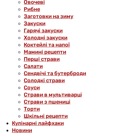
Овочеві
Рибне
Заготовки на зиму
Закуски
Гарячі закуски
Холодні закуски
Коктейлі та напої
Мамині рецепти
Перші страви
Салати
Сендвічі та бутерброди
Солодкі страви
Соуси
Страви в мультиварці
Страви з пшениці
Торти
Шкільні рецепти
Кулінарні лайфхаки
Новини