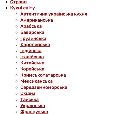
Страви
Кухні світу
Автентична українська кухня
Американська
Арабська
Баварська
Грузинська
Європейська
Індійська
Італійська
Китайська
Корейська
Кримськотатарська
Мексиканська
Середземноморська
Східна
Тайська
Українська
Французька