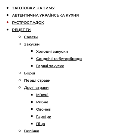
ЗАГОТОВКИ НА ЗИМУ
АВТЕНТИЧНА УКРАЇНСЬКА КУХНЯ
ГАСТРОСПАДОК
РЕЦЕПТИ
Салати
Закуски
Холодні закуски
Сендвічі та бутерброди
Гарячі закуски
Борщ
Перші страви
Другі страви
М’ясні
Рибне
Овочеві
Гарніри
Піца
Випічка