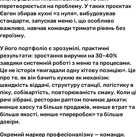
перетворюється на проблему. У таких проєктах
Євген збирав кухні «з нуля», вибудовував
стандарти, запускав меню і, що особливо
важливо, навчав команди тримати рівень без
героїзму.
У його портфоліо є зрозумілі, практичні
результати: зростання виручки на 30–40%
завдяки системній роботі з меню та процесами.
Це не історія «вигадали одну хітову позицію». Це
про те, як він бачить кухню як механізм:
швидкість віддачі, структуру станції, логістику в
піку, собівартість, повторюваність смаку. Коли ці
речі зібрані, ресторан раптом починає дихати:
менше хаосу та більше продажів, менше втрат та
більше якості, менше «переробок» та більше
довіри.
Окремий маркер професіоналізму — команди.