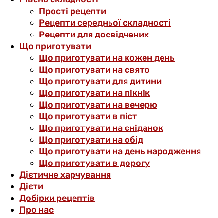
Прості рецепти
Рецепти середньої складності
Рецепти для досвідчених
Що приготувати
Що приготувати на кожен день
Що приготувати на свято
Що приготувати для дитини
Що приготувати на пікнік
Що приготувати на вечерю
Що приготувати в піст
Що приготувати на сніданок
Що приготувати на обід
Що приготувати на день народження
Що приготувати в дорогу
Дієтичне харчування
Дієти
Добірки рецептів
Про нас