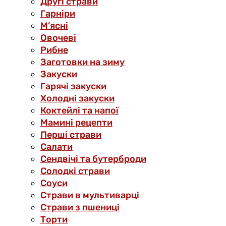
Другі страви
Гарніри
М’ясні
Овочеві
Рибне
Заготовки на зиму
Закуски
Гарячі закуски
Холодні закуски
Коктейлі та напої
Мамині рецепти
Перші страви
Салати
Сендвічі та бутерброди
Солодкі страви
Соуси
Страви в мультиварці
Страви з пшениці
Торти