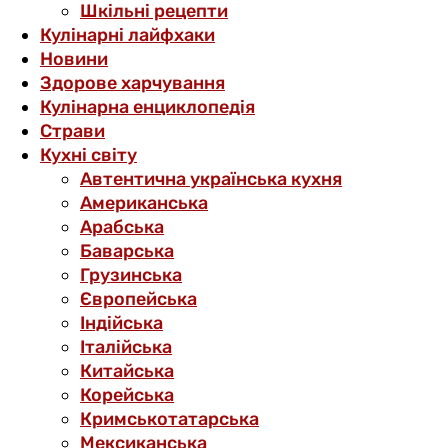
Шкільні рецепти
Кулінарні лайфхаки
Новини
Здорове харчування
Кулінарна енциклопедія
Страви
Кухні світу
Автентична українська кухня
Американська
Арабська
Баварська
Грузинська
Європейська
Індійська
Італійська
Китайська
Корейська
Кримськотатарська
Мексиканська