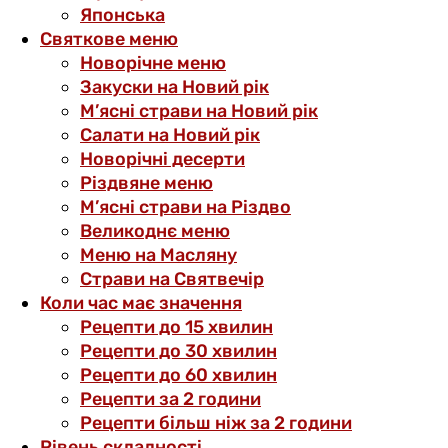
Японська
Святкове меню
Новорічне меню
Закуски на Новий рік
М’ясні страви на Новий рік
Салати на Новий рік
Новорічні десерти
Різдвяне меню
М’ясні страви на Різдво
Великоднє меню
Меню на Масляну
Страви на Святвечір
Коли час має значення
Рецепти до 15 хвилин
Рецепти до 30 хвилин
Рецепти до 60 хвилин
Рецепти за 2 години
Рецепти більш ніж за 2 години
Рівень складності