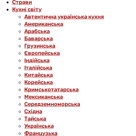
Страви
Кухні світу
Автентична українська кухня
Американська
Арабська
Баварська
Грузинська
Європейська
Індійська
Італійська
Китайська
Корейська
Кримськотатарська
Мексиканська
Середземноморська
Східна
Тайська
Українська
Французька