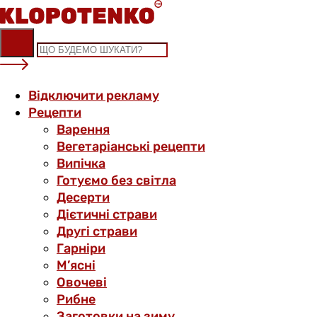
Skip
to
content
Відключити рекламу
Рецепти
Варення
Вегетаріанські рецепти
Випічка
Готуємо без світла
Десерти
Дієтичні страви
Другі страви
Гарніри
М’ясні
Овочеві
Рибне
Заготовки на зиму