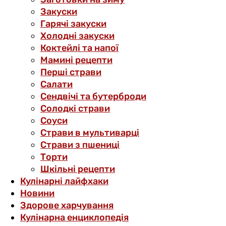
Закуски
Гарячі закуски
Холодні закуски
Коктейлі та напої
Мамині рецепти
Перші страви
Салати
Сендвічі та бутерброди
Солодкі страви
Соуси
Страви в мультиварці
Страви з пшениці
Торти
Шкільні рецепти
Кулінарні лайфхаки
Новини
Здорове харчування
Кулінарна енциклопедія