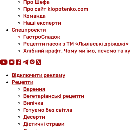
Про Шефа
Про сайт klopotenko.com
Команда
Наші експерти
Спецпроєкти
ГастроСпадок
Рецепти пасок з ТМ «Львівські дріжджі»
Хлібний крафт. Чому ми їмо, печемо та к
Відключити рекламу
Рецепти
Варення
Вегетаріанські рецепти
Випічка
Готуємо без світла
Десерти
Дієтичні страви