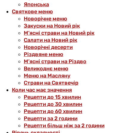
Японська
Святкове меню
Новорічне меню
Закуски на Новий рік
М’ясні страви на Новий рік
Салати на Новий рік
Новорічні десерти
Різдвяне меню
М’ясні страви на Різдво
Великоднє меню
Меню на Масляну
Страви на Святвечір
Коли час має значення
Рецепти до 15 хвилин
Рецепти до 30 хвилин
Рецепти до 60 хвилин
Рецепти за 2 години
Рецепти більш ніж за 2 години
Рівень складності