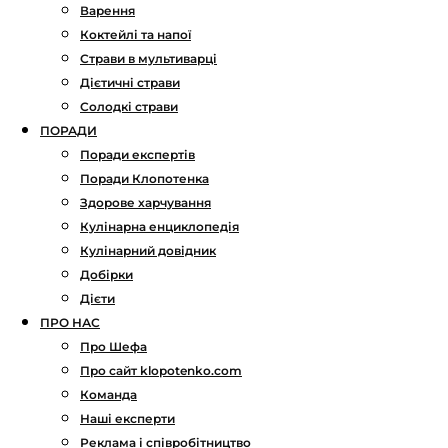
Варення
Коктейлі та напої
Страви в мультиварці
Дієтичні страви
Солодкі страви
ПОРАДИ
Поради експертів
Поради Клопотенка
Здорове харчування
Кулінарна енциклопедія
Кулінарний довідник
Добірки
Дієти
ПРО НАС
Про Шефа
Про сайт klopotenko.com
Команда
Наші експерти
Реклама і співробітництво