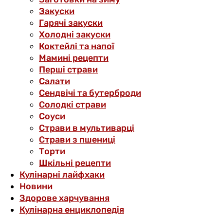
Закуски
Гарячі закуски
Холодні закуски
Коктейлі та напої
Мамині рецепти
Перші страви
Салати
Сендвічі та бутерброди
Солодкі страви
Соуси
Страви в мультиварці
Страви з пшениці
Торти
Шкільні рецепти
Кулінарні лайфхаки
Новини
Здорове харчування
Кулінарна енциклопедія