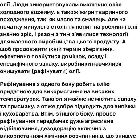
олії. Люди використовували виключно олію
холодного віджиму, а також жири тваринного
походження, такі як масло та смалець. Але на
початку минулого століття попит на рослинні олії
значно зріс, і разом з тим з’явилися технології
для масового виробництва цього продукту. А
щоб продовжити їхній термін зберігання,
ефективно позбутися домішок, осаду і
специфічного запаху, виробники навчилися
очищувати (рафінувати) олії.
Рафінування з одного боку робить олію
придатною для використання на високих
температурах. Така олія майже не містить запаху
та присмаку, а отже добре підходить для випічки
і куховарства. Втім, з іншого боку, процес
рафінування передбачає дуже агресивне
відбілювання, дезодорацію включно з
використанням хімічних розчинників, що знищує