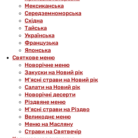
Мексиканська
Середземноморська
Східна
Тайська
Українська
Французька
Японська
Святкове меню
Новорічне меню
Закуски на Новий рік
М’ясні страви на Новий рік
Салати на Новий рік
Новорічні десерти
Різдвяне меню
М’ясні страви на Різдво
Великоднє меню
Меню на Масляну
Страви на Святвечір