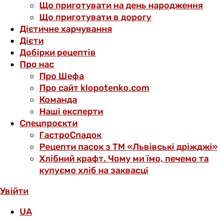
Що приготувати на день народження
Що приготувати в дорогу
Дієтичне харчування
Дієти
Добірки рецептів
Про нас
Про Шефа
Про сайт klopotenko.com
Команда
Наші експерти
Спецпроєкти
ГастроСпадок
Рецепти пасок з ТМ «Львівські дріжджі»
Хлібний крафт. Чому ми їмо, печемо та
купуємо хліб на заквасці
Увійти
UA