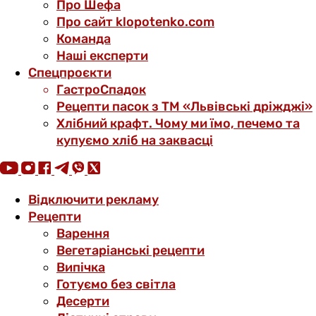
Про Шефа
Про сайт klopotenko.com
Команда
Наші експерти
Спецпроєкти
ГастроСпадок
Рецепти пасок з ТМ «Львівські дріжджі»
Хлібний крафт. Чому ми їмо, печемо та
купуємо хліб на заквасці
Відключити рекламу
Рецепти
Варення
Вегетаріанські рецепти
Випічка
Готуємо без світла
Десерти