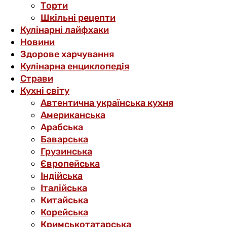
Торти
Шкільні рецепти
Кулінарні лайфхаки
Новини
Здорове харчування
Кулінарна енциклопедія
Страви
Кухні світу
Автентична українська кухня
Американська
Арабська
Баварська
Грузинська
Європейська
Індійська
Італійська
Китайська
Корейська
Кримськотатарська