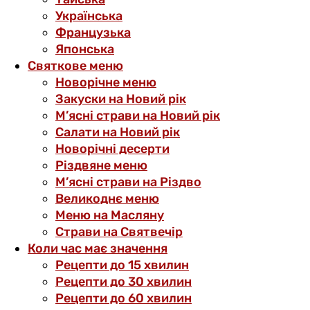
Українська
Французька
Японська
Святкове меню
Новорічне меню
Закуски на Новий рік
М’ясні страви на Новий рік
Салати на Новий рік
Новорічні десерти
Різдвяне меню
М’ясні страви на Різдво
Великоднє меню
Меню на Масляну
Страви на Святвечір
Коли час має значення
Рецепти до 15 хвилин
Рецепти до 30 хвилин
Рецепти до 60 хвилин