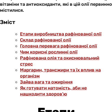
вітаміни та антиоксиданти, які в цій олії первинно
містилися.
Зміст
Етапи виробництва рафінованої олії
Склад рафінованої олії
Головна перевага рафінованої олії
Чим корисні рослинні олії
Рафінована олія та окиснювальний
стрес
Маргарин, трансжири та їх вплив на
організм
Зайва вага та ожиріння
Як готувати натомість, аби не
нашкодити здоров'ю