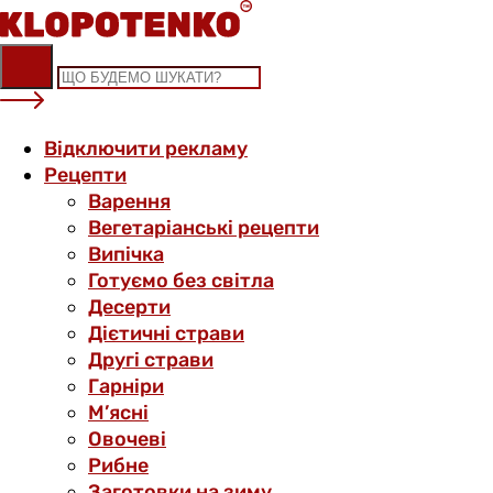
Skip
to
content
Відключити рекламу
Рецепти
Варення
Вегетаріанські рецепти
Випічка
Готуємо без світла
Десерти
Дієтичні страви
Другі страви
Гарніри
М’ясні
Овочеві
Рибне
Заготовки на зиму