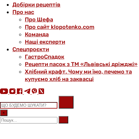
Добірки рецептів
Про нас
Про Шефа
Про сайт klopotenko.com
Команда
Наші експерти
Спецпроєкти
ГастроСпадок
Рецепти пасок з ТМ «Львівські дріжджі»
Хлібний крафт. Чому ми їмо, печемо та
купуємо хліб на заквасці
×