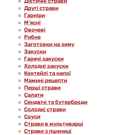
Дієтичні страви
Другі страви
Гарніри
М’ясні
Овочеві
Рибне
Заготовки на зиму
Закуски
Гарячі закуски
Холодні закуски
Коктейлі та напої
Мамині рецепти
Перші страви
Салати
Сендвічі та бутерброди
Солодкі страви
Соуси
Страви в мультиварці
Страви з пшениці