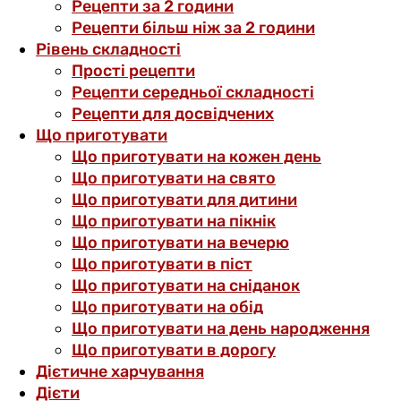
Рецепти за 2 години
Рецепти більш ніж за 2 години
Рівень складності
Прості рецепти
Рецепти середньої складності
Рецепти для досвідчених
Що приготувати
Що приготувати на кожен день
Що приготувати на свято
Що приготувати для дитини
Що приготувати на пікнік
Що приготувати на вечерю
Що приготувати в піст
Що приготувати на сніданок
Що приготувати на обід
Що приготувати на день народження
Що приготувати в дорогу
Дієтичне харчування
Дієти