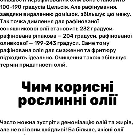
100-190 градусів Цельсія. Але рафінування,
завдяки видаленню домішок, збільшує цю межу.
Так точка димлення для рафінованої
соняшникової олії становить 232 градуси,
рафінована ріпакова — 204 градуси, рафінованої
оливкової — 199-243 градуси. Саме тому
рафінована олія для смаження та фритюру
підходить ідеально. Очищення також збільшує
термін придатності олій.
Чим корисні
рослинні олії
Часто можна зустріти демонізацію олій та жирів,
але не всі вони шкідливі! Ба більше, якісні олії