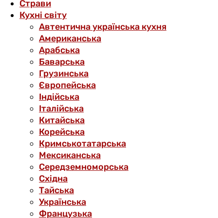
Страви
Кухні світу
Автентична українська кухня
Американська
Арабська
Баварська
Грузинська
Європейська
Індійська
Італійська
Китайська
Корейська
Кримськотатарська
Мексиканська
Середземноморська
Східна
Тайська
Українська
Французька