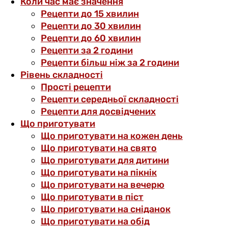
Коли час має значення
Рецепти до 15 хвилин
Рецепти до 30 хвилин
Рецепти до 60 хвилин
Рецепти за 2 години
Рецепти більш ніж за 2 години
Рівень складності
Прості рецепти
Рецепти середньої складності
Рецепти для досвідчених
Що приготувати
Що приготувати на кожен день
Що приготувати на свято
Що приготувати для дитини
Що приготувати на пікнік
Що приготувати на вечерю
Що приготувати в піст
Що приготувати на сніданок
Що приготувати на обід