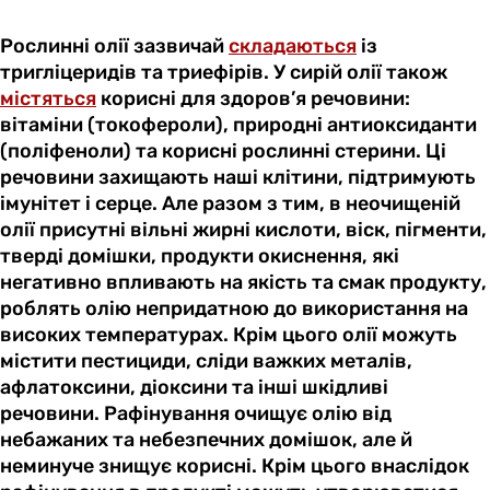
Рослинні олії зазвичай
складаються
із
тригліцеридів та триефірів. У сирій олії також
містяться
корисні для здоров’я речовини:
вітаміни (токофероли), природні антиоксиданти
(поліфеноли) та корисні рослинні стерини. Ці
речовини захищають наші клітини, підтримують
імунітет і серце. Але разом з тим, в неочищеній
олії присутні вільні жирні кислоти, віск, пігменти,
тверді домішки, продукти окиснення, які
негативно впливають на якість та смак продукту,
роблять олію непридатною до використання на
високих температурах. Крім цього олії можуть
містити пестициди, сліди важких металів,
афлатоксини, діоксини та інші шкідливі
речовини. Рафінування очищує олію від
небажаних та небезпечних домішок, але й
неминуче знищує корисні. Крім цього внаслідок