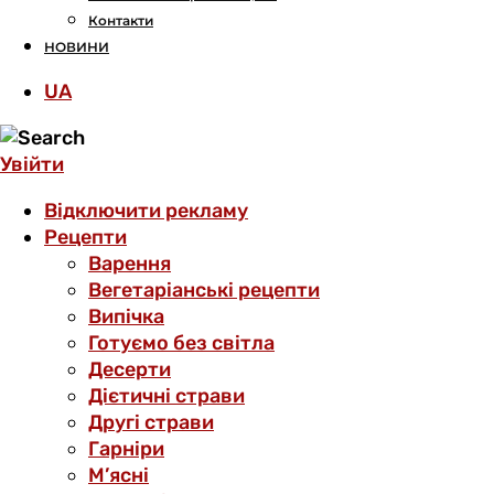
Контакти
НОВИНИ
UA
Увійти
Відключити рекламу
Рецепти
Варення
Вегетаріанські рецепти
Випічка
Готуємо без світла
Десерти
Дієтичні страви
Другі страви
Гарніри
М’ясні