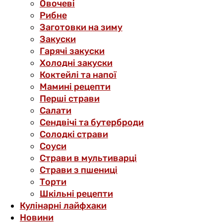
Овочеві
Рибне
Заготовки на зиму
Закуски
Гарячі закуски
Холодні закуски
Коктейлі та напої
Мамині рецепти
Перші страви
Салати
Сендвічі та бутерброди
Солодкі страви
Соуси
Страви в мультиварці
Страви з пшениці
Торти
Шкільні рецепти
Кулінарні лайфхаки
Новини