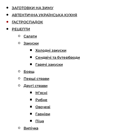
ЗАГОТОВКИ НА ЗИМУ
АВТЕНТИЧНА УКРАЇНСЬКА КУХНЯ
ГАСТРОСПАДОК
РЕЦЕПТИ
Салати
Закуски
Холодні закуски
Сендвічі та бутерброди
Гарячі закуски
Борщ
Перші страви
Другі страви
М’ясні
Рибне
Овочеві
Гарніри
Піца
Випічка