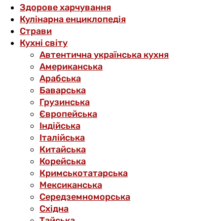
Здорове харчування
Кулінарна енциклопедія
Страви
Кухні світу
Автентична українська кухня
Американська
Арабська
Баварська
Грузинська
Європейська
Індійська
Італійська
Китайська
Корейська
Кримськотатарська
Мексиканська
Середземноморська
Східна
Тайська