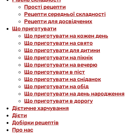
Прості рецепти
Рецепти середньої складності
Рецепти для досвідчених
Що приготувати
Що приготувати на кожен день
Що приготувати на свято
Що приготувати для дитини
Що приготувати на пікнік
Що приготувати на вечерю
Що приготувати в піст
Що приготувати на сніданок
Що приготувати на обід
Що приготувати на день народження
Що приготувати в дорогу
Дієтичне харчування
Дієти
Добірки рецептів
Про нас