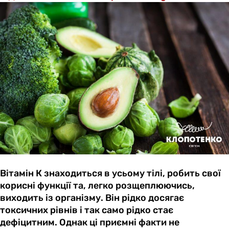
Вітамін К знаходиться в усьому тілі, робить свої
корисні функції та, легко розщеплюючись,
виходить із організму. Він рідко досягає
токсичних рівнів і так само рідко стає
дефіцитним. Однак ці приємні факти не