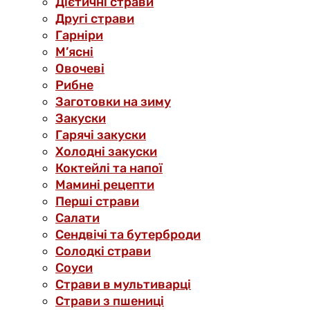
Дієтичні страви
Другі страви
Гарніри
М’ясні
Овочеві
Рибне
Заготовки на зиму
Закуски
Гарячі закуски
Холодні закуски
Коктейлі та напої
Мамині рецепти
Перші страви
Салати
Сендвічі та бутерброди
Солодкі страви
Соуси
Страви в мультиварці
Страви з пшениці