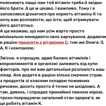
пояснюють нащо нам той вітамін треба й звідки
його брати. А це ж цікаво. І важливо. Тому і я
заповзявся дізнатися про користь вітаміну К та
хочу вам розповісти, що їсти, щоб отримувати
його достатньо.
А ще вважаю, що нам усім варто просто
мінімально менеджити своє харчування, додаючи
в раціон
продукти з вітаміном С
, тим же Омега-3,
А, К і компанією.
Звісно, я спрощую, адже баланс вітамінів і
мікроелементів в організмі залежить від купи
факторів, про які вам детальніше розповість ваш
лікар. Але додати в раціон кілька смачних страв,
з продуктів зі класним складом поживних
речовин, досить просто й точно не шкідливо. А
там, дивись, і спрацює принаймні певною мірою,
трохи покращуючи загальний стан здоров’я, як
це робить вітамін К.