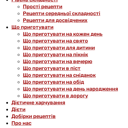
Прості рецепти
Рецепти середньої складності
Рецепти для досвідчених
Що приготувати
Що приготувати на кожен день
Що приготувати на свято
Що приготувати для дитини
Що приготувати на пікнік
Що приготувати на вечерю
Що приготувати в піст
Що приготувати на сніданок
Що приготувати на обід
Що приготувати на день народження
Що приготувати в дорогу
Дієтичне харчування
Дієти
Добірки рецептів
Про нас