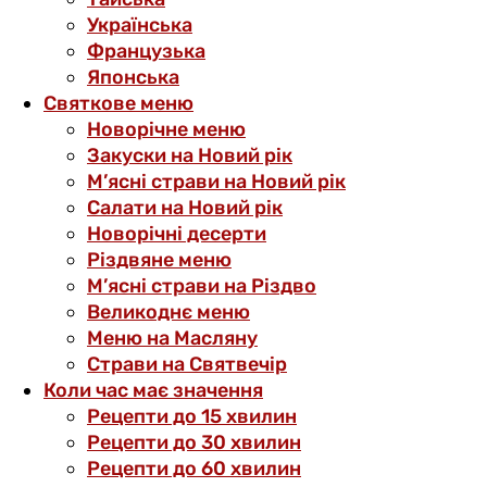
Українська
Французька
Японська
Святкове меню
Новорічне меню
Закуски на Новий рік
М’ясні страви на Новий рік
Салати на Новий рік
Новорічні десерти
Різдвяне меню
М’ясні страви на Різдво
Великоднє меню
Меню на Масляну
Страви на Святвечір
Коли час має значення
Рецепти до 15 хвилин
Рецепти до 30 хвилин
Рецепти до 60 хвилин