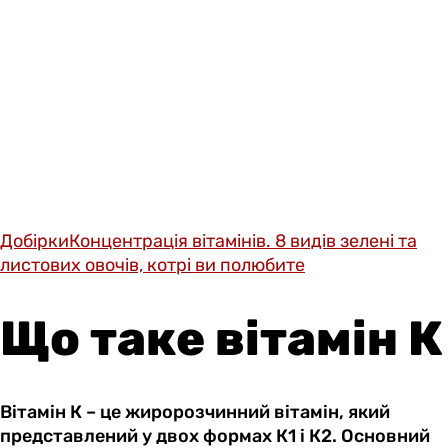
Добірки
Концентрація вітамінів. 8 видів зелені та
листових овочів, котрі ви полюбите
Що таке вітамін К
Вітамін К – це жиророзчинний вітамін, який
представлений у двох формах К1 і К2. Основний