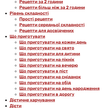
Рецепти за 2 години
Рецепти більш ніж за 2 години
Рівень складності
Прості рецепти
Рецепти середньої складності
Рецепти для досвідчених
Що приготувати
Що приготувати на кожен день
Що приготувати на свято
Що приготувати для дитини
Що приготувати на пікнік
Що приготувати на вечерю
Що приготувати в піст
Що приготувати на сніданок
Що приготувати на обід
Що приготувати на день народження
Що приготувати в дорогу
Дієтичне харчування
Дієти