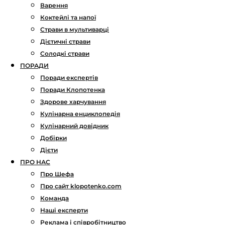
Варення
Коктейлі та напої
Страви в мультиварці
Дієтичні страви
Солодкі страви
ПОРАДИ
Поради експертів
Поради Клопотенка
Здорове харчування
Кулінарна енциклопедія
Кулінарний довідник
Добірки
Дієти
ПРО НАС
Про Шефа
Про сайт klopotenko.com
Команда
Наші експерти
Реклама і співробітництво