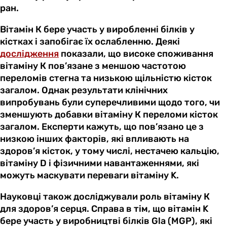
ран.
Вітамін К бере участь у виробленні білків у
кістках і запобігає їх ослабленню. Деякі
дослідження
показали, що високе споживання
вітаміну К пов’язане з меншою частотою
переломів стегна та низькою щільністю кісток
загалом. Однак результати клінічних
випробувань були суперечливими щодо того, чи
зменшують добавки вітаміну К переломи кісток
загалом. Експерти кажуть, що пов’язано це з
низкою інших факторів, які впливають на
здоров’я кісток, у тому числі, нестачею кальцію,
вітаміну D і фізичними навантаженнями, які
можуть маскувати переваги вітаміну K.
Науковці також досліджували роль вітаміну К
для здоров’я серця. Справа в тім, що вітамін K
бере участь у виробництві білків Gla (MGP), які