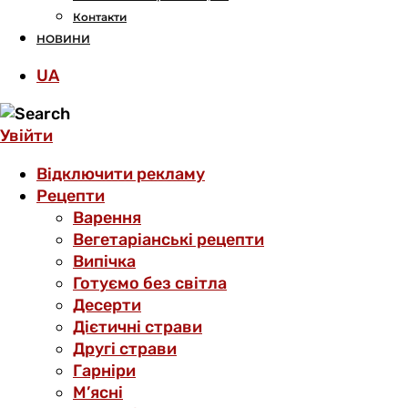
Контакти
НОВИНИ
UA
Увійти
Відключити рекламу
Рецепти
Варення
Вегетаріанські рецепти
Випічка
Готуємо без світла
Десерти
Дієтичні страви
Другі страви
Гарніри
М’ясні