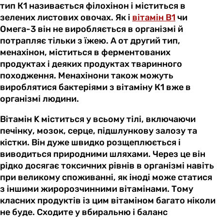
тип К1 називається філохінон і міститься в
зелених листових овочах. Як і
вітамін В1
чи
Омега-3 він не виробляється в організмі й
потрапляє тільки з їжею. А от другий тип,
менахінон, міститься в ферментованих
продуктах і деяких продуктах тваринного
походження. Менахінони також можуть
вироблятися бактеріями з вітаміну К1 вже в
організмі людини.
Вітамін K міститься у всьому тілі, включаючи
печінку, мозок, серце, підшлункову залозу та
кістки. Він дуже швидко розщеплюється і
виводиться природними шляхами. Через це він
рідко досягає токсичних рівнів в організмі навіть
при великому споживанні, як іноді може статися
з іншими жиророзчинними вітамінами. Тому
класних продуктів із цим вітаміном багато ніколи
не буде. Сходите у вбиральню і баланс