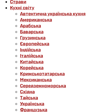
Страви
Кухні світу
Автентична українська кухня
Американська
Арабська
Баварська
Грузинська
Європейська
Індійська
Італійська
Китайська
Корейська
Кримськотатарська
Мексиканська
Середземноморська
Східна
Тайська
Українська
Французька