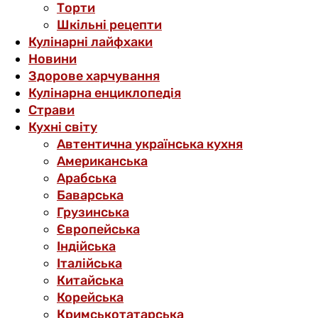
Торти
Шкільні рецепти
Кулінарні лайфхаки
Новини
Здорове харчування
Кулінарна енциклопедія
Страви
Кухні світу
Автентична українська кухня
Американська
Арабська
Баварська
Грузинська
Європейська
Індійська
Італійська
Китайська
Корейська
Кримськотатарська