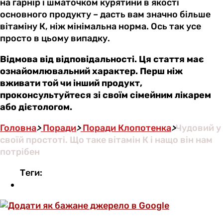
на гарнір і шматочком курятини в якості
основного продукту – дасть вам значно більше
вітаміну К, ніж мінімальна норма. Ось так усе
просто в цьому випадку.
Відмова від відповідальності. Ця стаття має
ознайомлювальний характер. Перш ніж
вживати той чи інший продукт,
проконсультуйтеся зі своїм сімейним лікарем
або дієтологом.
Головна
>
Поради
>
Поради Клопотенка
>
Чудовий у
своїй простоті. Що таке вітамін К і нащо він нам
потрібен
Теги: