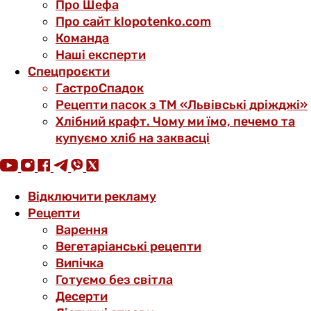
Про Шефа
Про сайт klopotenko.com
Команда
Наші експерти
Спецпроєкти
ГастроСпадок
Рецепти пасок з ТМ «Львівські дріжджі»
Хлібний крафт. Чому ми їмо, печемо та
купуємо хліб на заквасці
Відключити рекламу
Рецепти
Варення
Вегетаріанські рецепти
Випічка
Готуємо без світла
Десерти