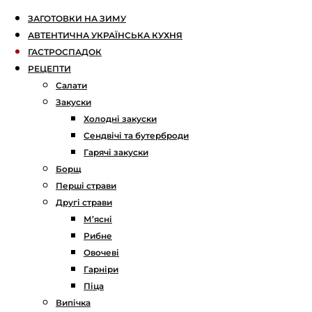
ЗАГОТОВКИ НА ЗИМУ
АВТЕНТИЧНА УКРАЇНСЬКА КУХНЯ
ГАСТРОСПАДОК
РЕЦЕПТИ
Салати
Закуски
Холодні закуски
Сендвічі та бутерброди
Гарячі закуски
Борщ
Перші страви
Другі страви
М’ясні
Рибне
Овочеві
Гарніри
Піца
Випічка