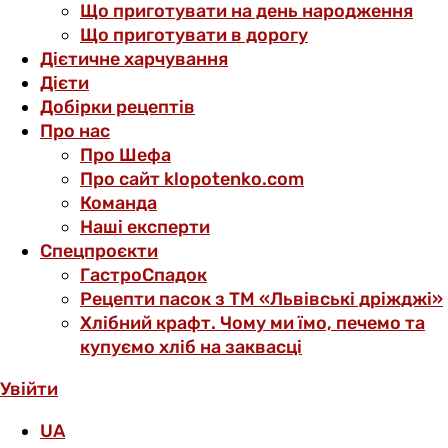
Що приготувати на день народження
Що приготувати в дорогу
Дієтичне харчування
Дієти
Добірки рецептів
Про нас
Про Шефа
Про сайт klopotenko.com
Команда
Наші експерти
Спецпроєкти
ГастроСпадок
Рецепти пасок з ТМ «Львівські дріжджі»
Хлібний крафт. Чому ми їмо, печемо та
купуємо хліб на заквасці
Увійти
UA