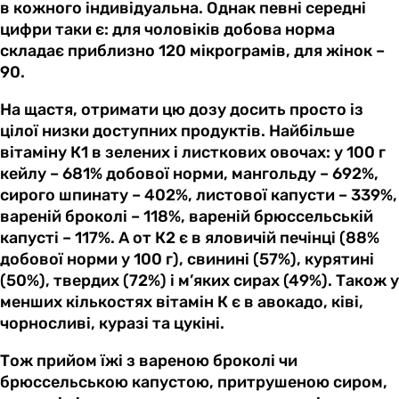
в кожного індивідуальна. Однак певні середні
цифри таки є: для чоловіків добова норма
складає приблизно 120 мікрограмів, для жінок –
90.
На щастя, отримати цю дозу досить просто із
цілої низки доступних продуктів. Найбільше
вітаміну К1 в зелених і листкових овочах: у 100 г
кейлу – 681% добової норми, мангольду – 692%,
сирого шпинату – 402%, листової капусти – 339%,
вареній броколі – 118%, вареній брюссельській
капусті – 117%. А от К2 є в яловичій печінці (88%
добової норми у 100 г), свинині (57%), курятині
(50%), твердих (72%) і м’яких сирах (49%). Також у
менших кількостях вітамін К є в авокадо, ківі,
чорносливі, куразі та цукіні.
Тож прийом їжі з вареною броколі чи
брюссельською капустою, притрушеною сиром,