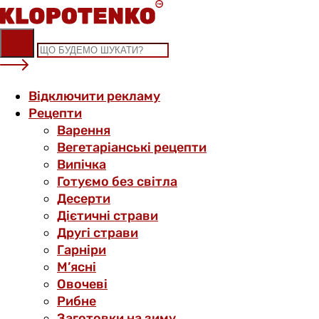
Skip
to
content
Відключити рекламу
Рецепти
Варення
Вегетаріанські рецепти
Випічка
Готуємо без світла
Десерти
Дієтичні страви
Другі страви
Гарніри
М’ясні
Овочеві
Рибне
Заготовки на зиму