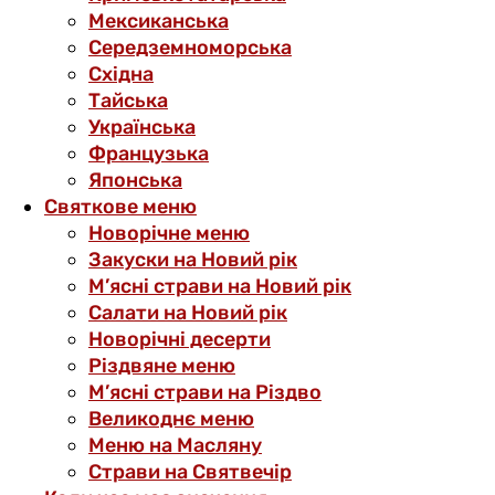
Мексиканська
Середземноморська
Східна
Тайська
Українська
Французька
Японська
Святкове меню
Новорічне меню
Закуски на Новий рік
М’ясні страви на Новий рік
Салати на Новий рік
Новорічні десерти
Різдвяне меню
М’ясні страви на Різдво
Великоднє меню
Меню на Масляну
Страви на Святвечір