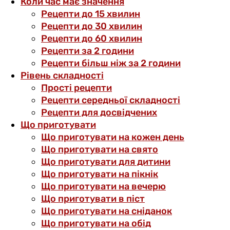
Коли час має значення
Рецепти до 15 хвилин
Рецепти до 30 хвилин
Рецепти до 60 хвилин
Рецепти за 2 години
Рецепти більш ніж за 2 години
Рівень складності
Прості рецепти
Рецепти середньої складності
Рецепти для досвідчених
Що приготувати
Що приготувати на кожен день
Що приготувати на свято
Що приготувати для дитини
Що приготувати на пікнік
Що приготувати на вечерю
Що приготувати в піст
Що приготувати на сніданок
Що приготувати на обід