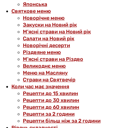
Японська
Святкове меню
Новорічне меню
Закуски на Новий рік
М’ясні страви на Новий рік
Салати на Новий рік
Новорічні десерти
Різдвяне меню
М’ясні страви на Різдво
Великоднє меню
Меню на Масляну
Страви на Святвечір
Коли час має значення
Рецепти до 15 хвилин
Рецепти до 30 хвилин
Рецепти до 60 хвилин
Рецепти за 2 години
Рецепти більш ніж за 2 години
Рівень складності