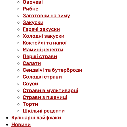
Овочеві
Рибне
Заготовки на зиму
Закуски
Гарячі закуски
Холодні закуски
Коктейлі та напої
Мамині рецепти
Перші страви
Салати
Сендвічі та бутерброди
Солодкі страви
Соуси
Страви в мультиварці
Страви з пшениці
Торти
Шкільні рецепти
Кулінарні лайфхаки
Новини