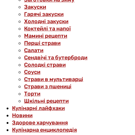
Закуски
Гарячі закуски
Холодні закуски
Коктейлі та напої
Мамині рецепти
Перші страви
Салати
Сендвічі та бутерброди
Солодкі страви
Соуси
Страви в мультиварці
Страви з пшениці
Торти
Шкільні рецепти
Кулінарні лайфхаки
Новини
Здорове харчування
Кулінарна енциклопедія