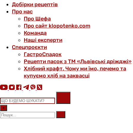
Добірки рецептів
Про нас
Про Шефа
Про сайт klopotenko.com
Команда
Наші експерти
Спецпроєкти
ГастроСпадок
Рецепти пасок з ТМ «Львівські дріжджі»
Хлібний крафт. Чому ми їмо, печемо та
купуємо хліб на заквасці
×