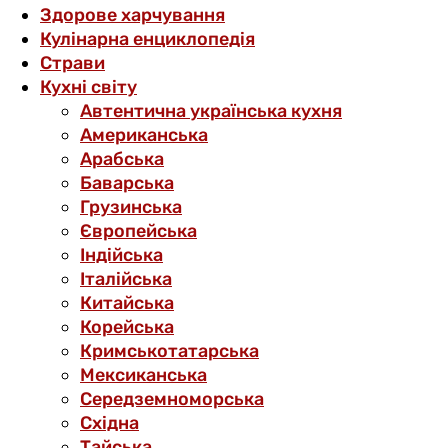
Здорове харчування
Кулінарна енциклопедія
Страви
Кухні світу
Автентична українська кухня
Американська
Арабська
Баварська
Грузинська
Європейська
Індійська
Італійська
Китайська
Корейська
Кримськотатарська
Мексиканська
Середземноморська
Східна
Тайська