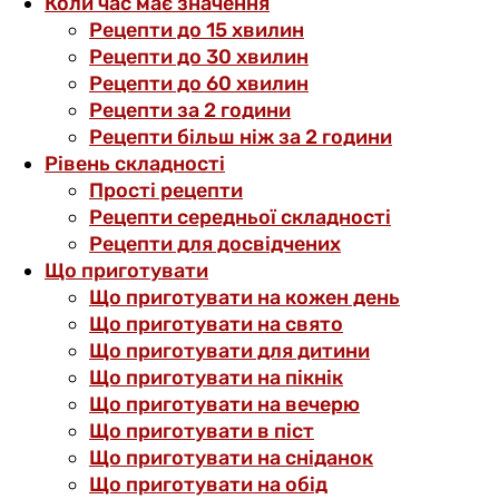
Коли час має значення
Рецепти до 15 хвилин
Рецепти до 30 хвилин
Рецепти до 60 хвилин
Рецепти за 2 години
Рецепти більш ніж за 2 години
Рівень складності
Прості рецепти
Рецепти середньої складності
Рецепти для досвідчених
Що приготувати
Що приготувати на кожен день
Що приготувати на свято
Що приготувати для дитини
Що приготувати на пікнік
Що приготувати на вечерю
Що приготувати в піст
Що приготувати на сніданок
Що приготувати на обід