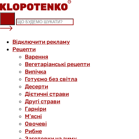
Skip
to
content
Відключити рекламу
Рецепти
Варення
Вегетаріанські рецепти
Випічка
Готуємо без світла
Десерти
Дієтичні страви
Другі страви
Гарніри
М’ясні
Овочеві
Рибне
Заготовки на зиму