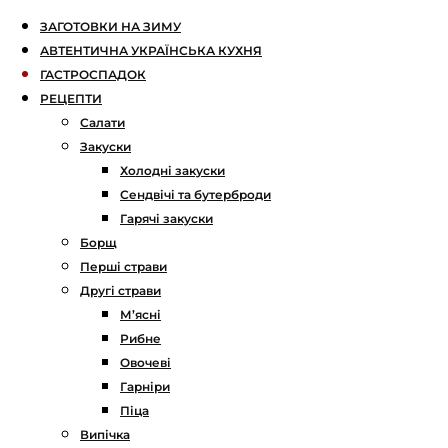
ЗАГОТОВКИ НА ЗИМУ
АВТЕНТИЧНА УКРАЇНСЬКА КУХНЯ
ГАСТРОСПАДОК
РЕЦЕПТИ
Салати
Закуски
Холодні закуски
Сендвічі та бутерброди
Гарячі закуски
Борщ
Перші страви
Другі страви
М’ясні
Рибне
Овочеві
Гарніри
Піца
Випічка