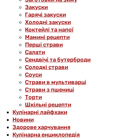
Закуски
Гарячі закуски
Холодні закуски
Коктейлі та напої
Мамині рецепти
Перші страви
Салати
Сендвічі та бутерброди
Солодкі страви
Соуси
Страви в мультиварці
Страви з пшениці
Торти
Шкільні рецепти
Кулінарні лайфхаки
Новини
Здорове харчування
Кулінарна енциклопедія