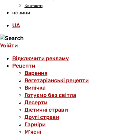
Контакти
НОВИНИ
UA
Увійти
Відключити рекламу
Рецепти
Варення
Вегетаріанські рецепти
Випічка
Готуємо без світла
Десерти
Дієтичні страви
Другі страви
Гарніри
М’ясні