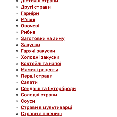
Дієтичні страви
Другі страви
Гарніри
М’ясні
Овочеві
Рибне
Заготовки на зиму
Закуски
Гарячі закуски
Холодні закуски
Коктейлі та напої
Мамині рецепти
Перші страви
Салати
Сендвічі та бутерброди
Солодкі страви
Соуси
Страви в мультиварці
Страви з пшениці