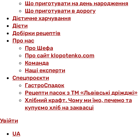
Що приготувати на день народження
Що приготувати в дорогу
Дієтичне харчування
Дієти
Добірки рецептів
Про нас
Про Шефа
Про сайт klopotenko.com
Команда
Наші експерти
Спецпроєкти
ГастроСпадок
Рецепти пасок з ТМ «Львівські дріжджі»
Хлібний крафт. Чому ми їмо, печемо та
купуємо хліб на заквасці
Увійти
UA