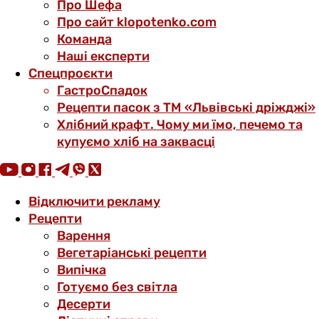
Про Шефа
Про сайт klopotenko.com
Команда
Наші експерти
Спецпроєкти
ГастроСпадок
Рецепти пасок з ТМ «Львівські дріжджі»
Хлібний крафт. Чому ми їмо, печемо та
купуємо хліб на заквасці
Відключити рекламу
Рецепти
Варення
Вегетаріанські рецепти
Випічка
Готуємо без світла
Десерти