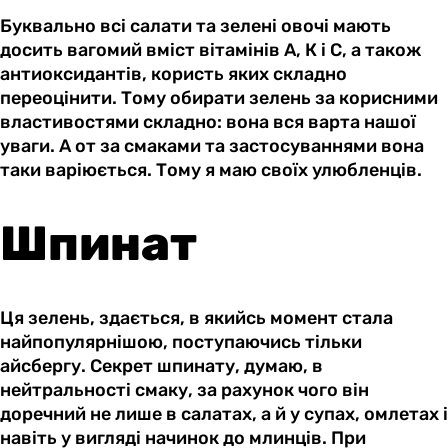
Буквально всі салати та зелені овочі мають
досить вагомий вміст вітамінів А, К і С, а також
антиоксидантів, користь яких складно
переоцінити. Тому обирати зелень за корисними
властивостями складно: вона вся варта нашої
уваги. А от за смаками та застосуваннями вона
таки варіюється. Тому я маю своїх улюбленців.
Шпинат
Ця зелень, здається, в якийсь момент стала
найпопулярнішою, поступаючись тільки
айсбергу. Секрет шпинату, думаю, в
нейтральності смаку, за рахунок чого він
доречний не лише в салатах, а й у супах, омлетах і
навіть у вигляді начинок до млинців. При