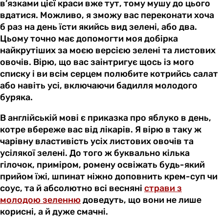
в’язками цієї краси вже тут, тому мушу до цього
вдатися. Можливо, я зможу вас переконати хоча
б раз на день їсти якийсь вид зелені, або два.
Цьому точно має допомогти моя добірка
найкрутіших за моєю версією зелені та листових
овочів. Вірю, що вас заінтригує щось із мого
списку і ви всім серцем полюбите котрийсь салат
або навіть усі, включаючи бадилля молодого
буряка.
В англійській мові є приказка про яблуко в день,
котре вбереже вас від лікарів. Я вірю в таку ж
чарівну властивість усіх листових овочів та
усілякої зелені. До того ж буквально кілька
гілочок, приміром, ромену освіжать будь-який
прийом їжі, шпинат ніжно доповнить крем-суп чи
соус, та й абсолютно всі весняні
страви з
молодою зеленню
доведуть, що вони не лише
корисні, а й дуже смачні.