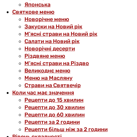
Японська
Святкове меню
Новорічне меню
Закуски на Новий рік
М’ясні страви на Новий рік
Салати на Новий рік
Новорічні десерти
Різдвяне меню
М’ясні страви на Різдво
Великоднє меню
Меню на Масляну
Страви на Святвечір
Коли час має значення
Рецепти до 15 хвилин
Рецепти до 30 хвилин
Рецепти до 60 хвилин
Рецепти за 2 години
Рецепти більш ніж за 2 години
Рівень складності