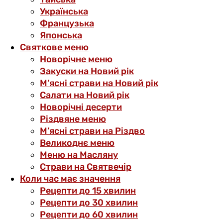
Українська
Французька
Японська
Святкове меню
Новорічне меню
Закуски на Новий рік
М’ясні страви на Новий рік
Салати на Новий рік
Новорічні десерти
Різдвяне меню
М’ясні страви на Різдво
Великоднє меню
Меню на Масляну
Страви на Святвечір
Коли час має значення
Рецепти до 15 хвилин
Рецепти до 30 хвилин
Рецепти до 60 хвилин