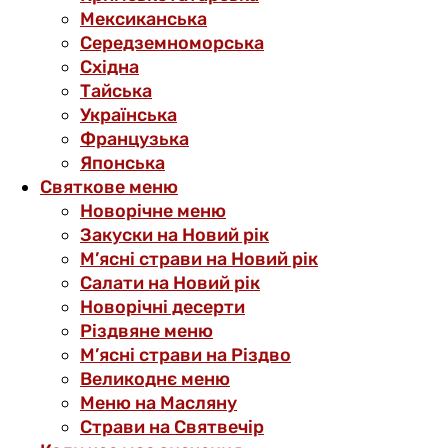
Мексиканська
Середземноморська
Східна
Тайська
Українська
Французька
Японська
Святкове меню
Новорічне меню
Закуски на Новий рік
М’ясні страви на Новий рік
Салати на Новий рік
Новорічні десерти
Різдвяне меню
М’ясні страви на Різдво
Великоднє меню
Меню на Масляну
Страви на Святвечір