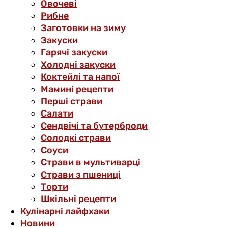
Овочеві
Рибне
Заготовки на зиму
Закуски
Гарячі закуски
Холодні закуски
Коктейлі та напої
Мамині рецепти
Перші страви
Салати
Сендвічі та бутерброди
Солодкі страви
Соуси
Страви в мультиварці
Страви з пшениці
Торти
Шкільні рецепти
Кулінарні лайфхаки
Новини