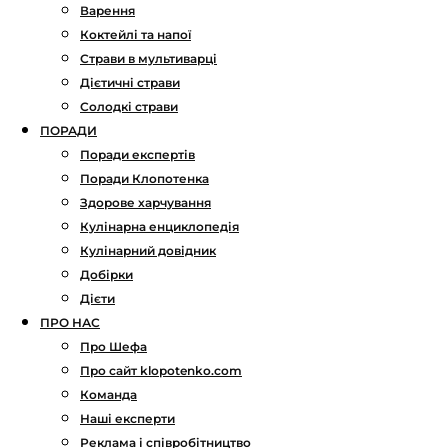
Варення
Коктейлі та напої
Страви в мультиварці
Дієтичні страви
Солодкі страви
ПОРАДИ
Поради експертів
Поради Клопотенка
Здорове харчування
Кулінарна енциклопедія
Кулінарний довідник
Добірки
Дієти
ПРО НАС
Про Шефа
Про сайт klopotenko.com
Команда
Наші експерти
Реклама і співробітництво