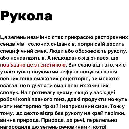
Рукола
Ця зелень незмінно стає прикрасою ресторанних
сендвічів і солоних сніданків, попри свій досить
специфічний смак. Люди або обожнюють руколу,
або ненавидять її. А нещодавно я дізнався, що
пов’язано це з генетикою
. Залежно від того, чи є
у вас функціонуюча чи нефункціонуюча копія
певних генів смакових рецепторів, ви можете
взагалі не відчувати смак певних хімічних
сполук. На противагу цьому, якщо у вас є дві
робочі копії певного гена, деякі продукти можуть
мати нестерпно гіркий і неприємний смак. Тож у
тому, що дехто відгрібає руколу на край тарілки,
винна природа. Природа, до речі, паралельно
нагородила цю зелень речовинами, котрі