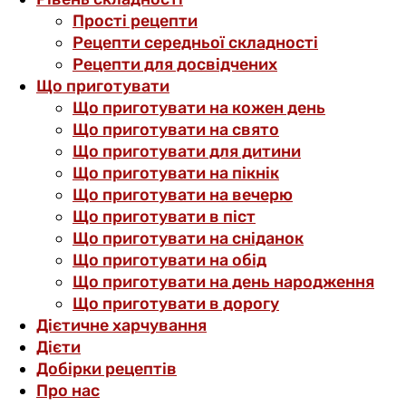
Прості рецепти
Рецепти середньої складності
Рецепти для досвідчених
Що приготувати
Що приготувати на кожен день
Що приготувати на свято
Що приготувати для дитини
Що приготувати на пікнік
Що приготувати на вечерю
Що приготувати в піст
Що приготувати на сніданок
Що приготувати на обід
Що приготувати на день народження
Що приготувати в дорогу
Дієтичне харчування
Дієти
Добірки рецептів
Про нас