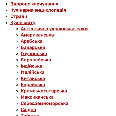
Здорове харчування
Кулінарна енциклопедія
Страви
Кухні світу
Автентична українська кухня
Американська
Арабська
Баварська
Грузинська
Європейська
Індійська
Італійська
Китайська
Корейська
Кримськотатарська
Мексиканська
Середземноморська
Східна
Тайська