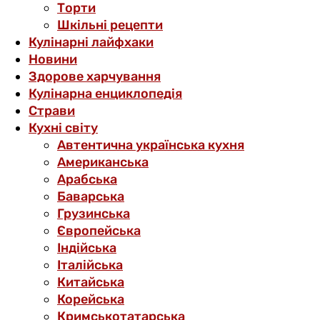
Торти
Шкільні рецепти
Кулінарні лайфхаки
Новини
Здорове харчування
Кулінарна енциклопедія
Страви
Кухні світу
Автентична українська кухня
Американська
Арабська
Баварська
Грузинська
Європейська
Індійська
Італійська
Китайська
Корейська
Кримськотатарська