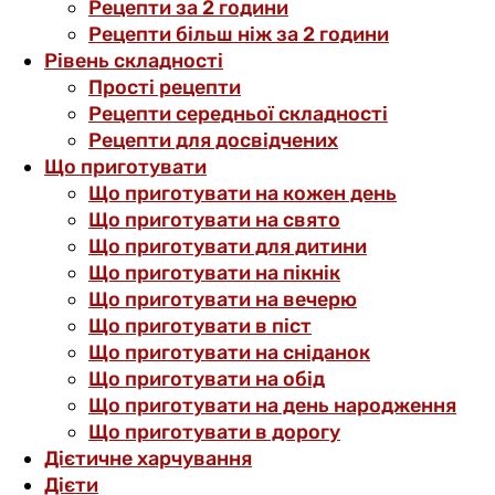
Рецепти за 2 години
Рецепти більш ніж за 2 години
Рівень складності
Прості рецепти
Рецепти середньої складності
Рецепти для досвідчених
Що приготувати
Що приготувати на кожен день
Що приготувати на свято
Що приготувати для дитини
Що приготувати на пікнік
Що приготувати на вечерю
Що приготувати в піст
Що приготувати на сніданок
Що приготувати на обід
Що приготувати на день народження
Що приготувати в дорогу
Дієтичне харчування
Дієти