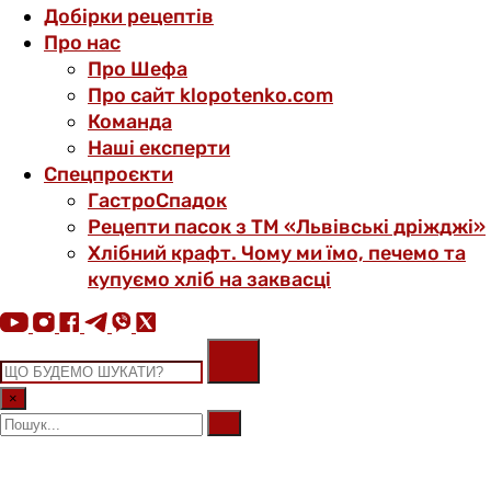
Добірки рецептів
Про нас
Про Шефа
Про сайт klopotenko.com
Команда
Наші експерти
Спецпроєкти
ГастроСпадок
Рецепти пасок з ТМ «Львівські дріжджі»
Хлібний крафт. Чому ми їмо, печемо та
купуємо хліб на заквасці
×