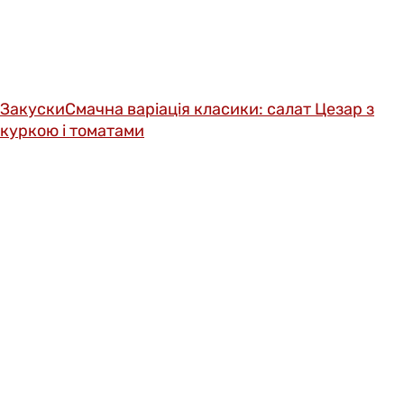
Закуски
Смачна варіація класики: салат Цезар з
куркою і томатами