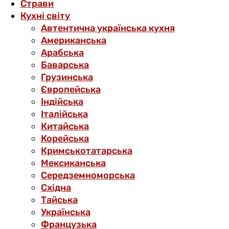
Страви
Кухні світу
Автентична українська кухня
Американська
Арабська
Баварська
Грузинська
Європейська
Індійська
Італійська
Китайська
Корейська
Кримськотатарська
Мексиканська
Середземноморська
Східна
Тайська
Українська
Французька