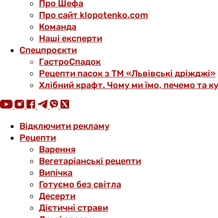
Про Шефа
Про сайт klopotenko.com
Команда
Наші експерти
Спецпроєкти
ГастроСпадок
Рецепти пасок з ТМ «Львівські дріжджі»
Хлібний крафт. Чому ми їмо, печемо та к
Відключити рекламу
Рецепти
Варення
Вегетаріанські рецепти
Випічка
Готуємо без світла
Десерти
Дієтичні страви