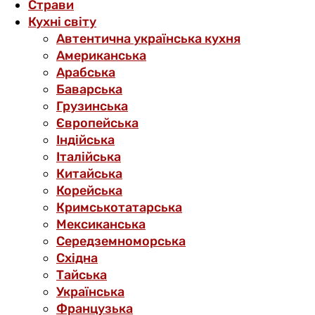
Страви
Кухні світу
Автентична українська кухня
Американська
Арабська
Баварська
Грузинська
Європейська
Індійська
Італійська
Китайська
Корейська
Кримськотатарська
Мексиканська
Середземноморська
Східна
Тайська
Українська
Французька