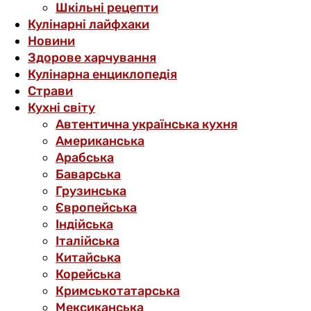
Шкільні рецепти
Кулінарні лайфхаки
Новини
Здорове харчування
Кулінарна енциклопедія
Страви
Кухні світу
Автентична українська кухня
Американська
Арабська
Баварська
Грузинська
Європейська
Індійська
Італійська
Китайська
Корейська
Кримськотатарська
Мексиканська