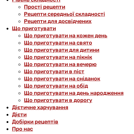
Прості рецепти
Рецепти середньої складності
Рецепти для досвідчених
Що приготувати
Що приготувати на кожен день
Що приготувати на свято
Що приготувати для дитини
Що приготувати на пікнік
Що приготувати на вечерю
Що приготувати в піст
Що приготувати на сніданок
Що приготувати на обід
Що приготувати на день народження
Що приготувати в дорогу
Дієтичне харчування
Дієти
Добірки рецептів
Про нас