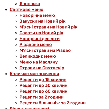
Японська
Святкове меню
Новорічне меню
Закуски на Новий рік
М’ясні страви на Новий рік
Салати на Новий рік
Новорічні десерти
Різдвяне меню
М’ясні страви на Різдво
Великоднє меню
Меню на Масляну
Страви на Святвечір
Коли час має значення
Рецепти до 15 хвилин
Рецепти до 30 хвилин
Рецепти до 60 хвилин
Рецепти за 2 години
Рецепти більш ніж за 2 години
Рівень складності