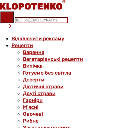
Skip
to
content
Відключити рекламу
Рецепти
Варення
Вегетаріанські рецепти
Випічка
Готуємо без світла
Десерти
Дієтичні страви
Другі страви
Гарніри
М’ясні
Овочеві
Рибне
Заготовки на зиму