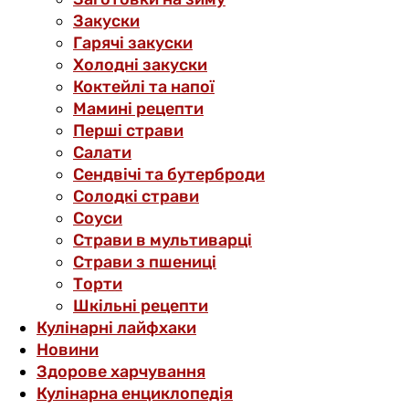
Закуски
Гарячі закуски
Холодні закуски
Коктейлі та напої
Мамині рецепти
Перші страви
Салати
Сендвічі та бутерброди
Солодкі страви
Соуси
Страви в мультиварці
Страви з пшениці
Торти
Шкільні рецепти
Кулінарні лайфхаки
Новини
Здорове харчування
Кулінарна енциклопедія