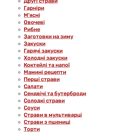
Другі страви
Гарніри
М’ясні
Овочеві
Рибне
Заготовки на зиму
Закуски
Гарячі закуски
Холодні закуски
Коктейлі та напої
Мамині рецепти
Перші страви
Салати
Сендвічі та бутерброди
Солодкі страви
Соуси
Страви в мультиварці
Страви з пшениці
Торти