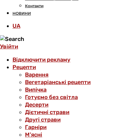
Контакти
НОВИНИ
UA
Увійти
Відключити рекламу
Рецепти
Варення
Вегетаріанські рецепти
Випічка
Готуємо без світла
Десерти
Дієтичні страви
Другі страви
Гарніри
М’ясні