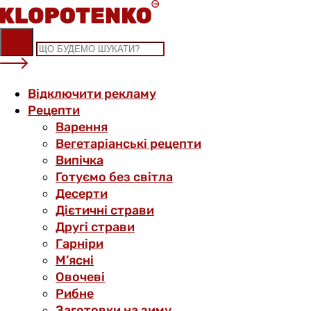
Skip
to
content
Відключити рекламу
Рецепти
Варення
Вегетаріанські рецепти
Випічка
Готуємо без світла
Десерти
Дієтичні страви
Другі страви
Гарніри
М’ясні
Овочеві
Рибне
Заготовки на зиму