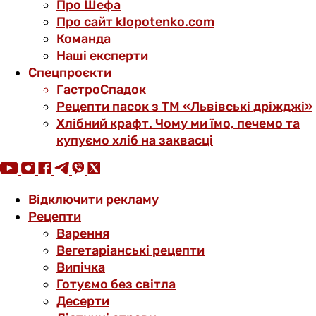
Про Шефа
Про сайт klopotenko.com
Команда
Наші експерти
Спецпроєкти
ГастроСпадок
Рецепти пасок з ТМ «Львівські дріжджі»
Хлібний крафт. Чому ми їмо, печемо та
купуємо хліб на заквасці
Відключити рекламу
Рецепти
Варення
Вегетаріанські рецепти
Випічка
Готуємо без світла
Десерти