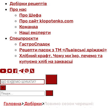
Добірки рецептів
Про нас
Про Шефа
Про сайт klopotenko.com
Команда
Наші експерти
Спецпроєкти
ГастроСпадок
Рецепти пасок з ТМ «Львівські дріжджі»
Хлібний крафт. Чому ми їмо, печемо та
купуємо хліб на заквасці
×
Головна
>
Добірки
>
Ловимо сезон черешні: