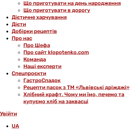
Що приготувати на день народження
Що приготувати в дорогу
Дієтичне харчування
Дієти
Добірки рецептів
Про нас
Про Шефа
Про сайт klopotenko.com
Команда
Наші експерти
Спецпроєкти
ГастроСпадок
Рецепти пасок з ТМ «Львівські дріжджі»
Хлібний крафт. Чому ми їмо, печемо та
купуємо хліб на заквасці
Увійти
UA