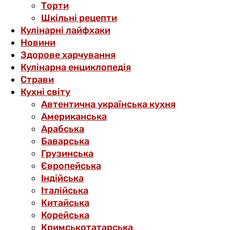
Торти
Шкільні рецепти
Кулінарні лайфхаки
Новини
Здорове харчування
Кулінарна енциклопедія
Страви
Кухні світу
Автентична українська кухня
Американська
Арабська
Баварська
Грузинська
Європейська
Індійська
Італійська
Китайська
Корейська
Кримськотатарська