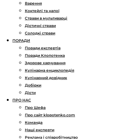
Варення
Коктейлі та напої
Страви в мультиварці
Дієтичні страви
Солодкі страви
ПОРАДИ
Поради експертів
Поради Клопотенка
Здорове харчування
Кулінарна енциклопедія
Кулінарний довідник
Добірки
Дієти
ПРО НАС
Про Шефа
Про сайт klopotenko.com
Команда
Наші експерти
Реклама і співробітництво