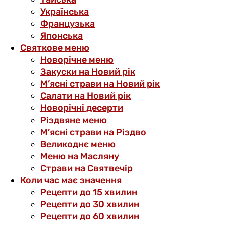
Українська
Французька
Японська
Святкове меню
Новорічне меню
Закуски на Новий рік
М’ясні страви на Новий рік
Салати на Новий рік
Новорічні десерти
Різдвяне меню
М’ясні страви на Різдво
Великоднє меню
Меню на Масляну
Страви на Святвечір
Коли час має значення
Рецепти до 15 хвилин
Рецепти до 30 хвилин
Рецепти до 60 хвилин