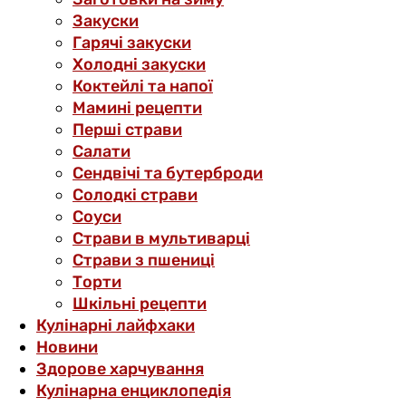
Закуски
Гарячі закуски
Холодні закуски
Коктейлі та напої
Мамині рецепти
Перші страви
Салати
Сендвічі та бутерброди
Солодкі страви
Соуси
Страви в мультиварці
Страви з пшениці
Торти
Шкільні рецепти
Кулінарні лайфхаки
Новини
Здорове харчування
Кулінарна енциклопедія