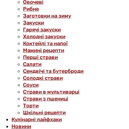
Овочеві
Рибне
Заготовки на зиму
Закуски
Гарячі закуски
Холодні закуски
Коктейлі та напої
Мамині рецепти
Перші страви
Салати
Сендвічі та бутерброди
Солодкі страви
Соуси
Страви в мультиварці
Страви з пшениці
Торти
Шкільні рецепти
Кулінарні лайфхаки
Новини