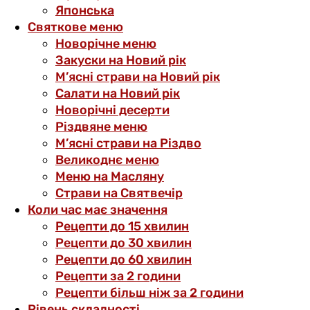
Японська
Святкове меню
Новорічне меню
Закуски на Новий рік
М’ясні страви на Новий рік
Салати на Новий рік
Новорічні десерти
Різдвяне меню
М’ясні страви на Різдво
Великоднє меню
Меню на Масляну
Страви на Святвечір
Коли час має значення
Рецепти до 15 хвилин
Рецепти до 30 хвилин
Рецепти до 60 хвилин
Рецепти за 2 години
Рецепти більш ніж за 2 години
Рівень складності