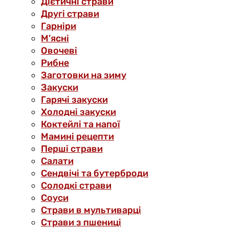
Дієтичні страви
Другі страви
Гарніри
М’ясні
Овочеві
Рибне
Заготовки на зиму
Закуски
Гарячі закуски
Холодні закуски
Коктейлі та напої
Мамині рецепти
Перші страви
Салати
Сендвічі та бутерброди
Солодкі страви
Соуси
Страви в мультиварці
Страви з пшениці