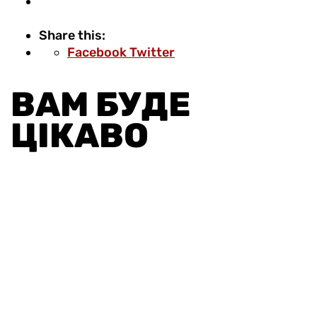
Share this:
Pinterest
Share
Print
Facebook
Twitter
via
Email
ВАМ БУДЕ
ЦІКАВО