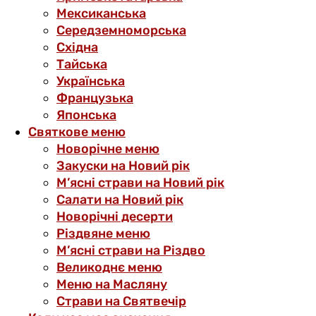
Мексиканська
Середземноморська
Східна
Тайська
Українська
Французька
Японська
Святкове меню
Новорічне меню
Закуски на Новий рік
М’ясні страви на Новий рік
Салати на Новий рік
Новорічні десерти
Різдвяне меню
М’ясні страви на Різдво
Великоднє меню
Меню на Масляну
Страви на Святвечір