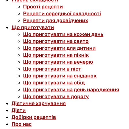
Прості рецепти
Рецепти середньої складності
Рецепти для досвідчених
Що приготувати
Що приготувати на кожен день
Що приготувати на свято
Що приготувати для дитини
Що приготувати на пікнік
Що приготувати на вечерю
Що приготувати в піст
Що приготувати на сніданок
Що приготувати на обід
Що приготувати на день народження
Що приготувати в дорогу
Дієтичне харчування
Дієти
Добірки рецептів
Про нас