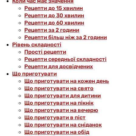
Коли час має значення
Рецепти до 15 хвилин
Рецепти до 30 хвилин
Рецепти до 60 хвилин
Рецепти за 2 години
Рецепти більш ніж за 2 години
Рівень складності
Прості рецепти
Рецепти середньої складності
Рецепти для досвідчених
Що приготувати
Що приготувати на кожен день
Що приготувати на свято
Що приготувати для дитини
Що приготувати на пікнік
Що приготувати на вечерю
Що приготувати в піст
Що приготувати на сніданок
Що приготувати на обід