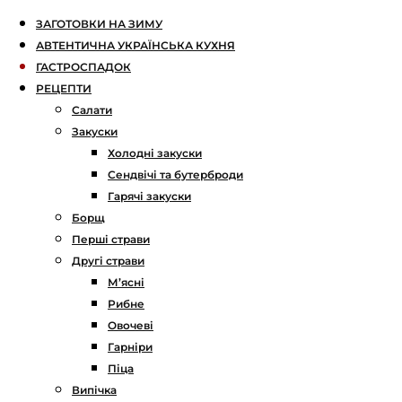
ЗАГОТОВКИ НА ЗИМУ
АВТЕНТИЧНА УКРАЇНСЬКА КУХНЯ
ГАСТРОСПАДОК
РЕЦЕПТИ
Салати
Закуски
Холодні закуски
Сендвічі та бутерброди
Гарячі закуски
Борщ
Перші страви
Другі страви
М’ясні
Рибне
Овочеві
Гарніри
Піца
Випічка