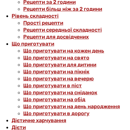
Рецепти за 2 години
Рецепти більш ніж за 2 години
Рівень складності
Прості рецепти
Рецепти середньої складності
Рецепти для досвідчених
Що приготувати
Що приготувати на кожен день
Що приготувати на свято
Що приготувати для дитини
Що приготувати на пікнік
Що приготувати на вечерю
Що приготувати в піст
Що приготувати на сніданок
Що приготувати на обід
Що приготувати на день народження
Що приготувати в дорогу
Дієтичне харчування
Дієти