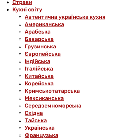
Страви
Кухні світу
Автентична українська кухня
Американська
Арабська
Баварська
Грузинська
Європейська
Індійська
Італійська
Китайська
Корейська
Кримськотатарська
Мексиканська
Середземноморська
Східна
Тайська
Українська
Французька