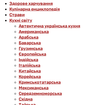
Здорове харчування
Кулінарна енциклопедія
Страви
Кухні світу
Автентична українська кухня
Американська
Арабська
Баварська
Грузинська
Європейська
Індійська
Італійська
Китайська
Корейська
Кримськотатарська
Мексиканська
Середземноморська
Східна
Тайська