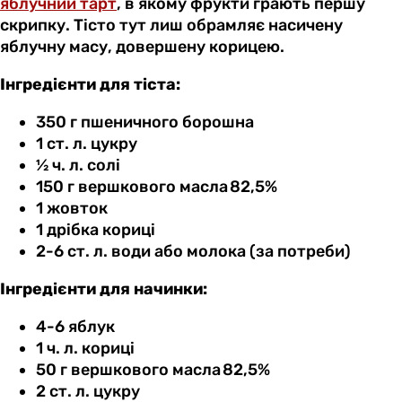
яблучний тарт
, в якому фрукти грають першу
скрипку. Тісто тут лиш обрамляє насичену
яблучну масу, довершену корицею.
Інгредієнти для тіста:
350 г пшеничного борошна
1 ст. л. цукру
½ ч. л. солі
150 г вершкового масла 82,5%
1 жовток
1 дрібка кориці
2-6 ст. л. води або молока (за потреби)
Інгредієнти для начинки:
4-6 яблук
1 ч. л. кориці
50 г вершкового масла 82,5%
2 ст. л. цукру