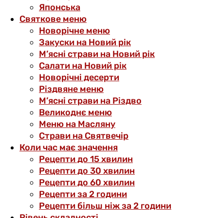
Японська
Святкове меню
Новорічне меню
Закуски на Новий рік
М’ясні страви на Новий рік
Салати на Новий рік
Новорічні десерти
Різдвяне меню
М’ясні страви на Різдво
Великоднє меню
Меню на Масляну
Страви на Святвечір
Коли час має значення
Рецепти до 15 хвилин
Рецепти до 30 хвилин
Рецепти до 60 хвилин
Рецепти за 2 години
Рецепти більш ніж за 2 години
Рівень складності