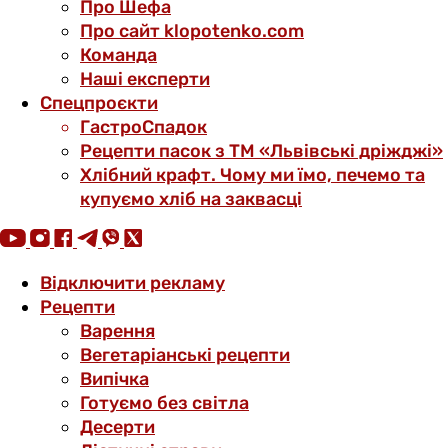
Про Шефа
Про сайт klopotenko.com
Команда
Наші експерти
Спецпроєкти
ГастроСпадок
Рецепти пасок з ТМ «Львівські дріжджі»
Хлібний крафт. Чому ми їмо, печемо та
купуємо хліб на заквасці
Відключити рекламу
Рецепти
Варення
Вегетаріанські рецепти
Випічка
Готуємо без світла
Десерти