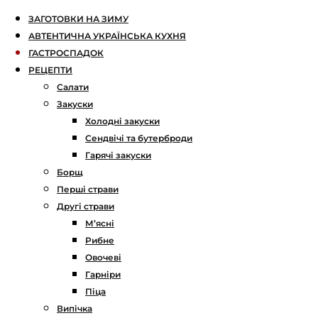
ЗАГОТОВКИ НА ЗИМУ
АВТЕНТИЧНА УКРАЇНСЬКА КУХНЯ
ГАСТРОСПАДОК
РЕЦЕПТИ
Салати
Закуски
Холодні закуски
Сендвічі та бутерброди
Гарячі закуски
Борщ
Перші страви
Другі страви
М’ясні
Рибне
Овочеві
Гарніри
Піца
Випічка