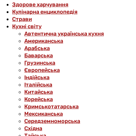
Здорове харчування
Кулінарна енциклопедія
Страви
Кухні світу
Автентична українська кухня
Американська
Арабська
Баварська
Грузинська
Європейська
Індійська
Італійська
Китайська
Корейська
Кримськотатарська
Мексиканська
Середземноморська
Східна
Тайська