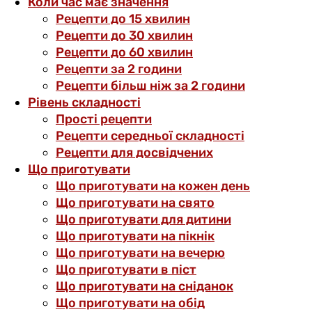
Коли час має значення
Рецепти до 15 хвилин
Рецепти до 30 хвилин
Рецепти до 60 хвилин
Рецепти за 2 години
Рецепти більш ніж за 2 години
Рівень складності
Прості рецепти
Рецепти середньої складності
Рецепти для досвідчених
Що приготувати
Що приготувати на кожен день
Що приготувати на свято
Що приготувати для дитини
Що приготувати на пікнік
Що приготувати на вечерю
Що приготувати в піст
Що приготувати на сніданок
Що приготувати на обід