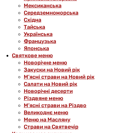
Мексиканська
Середземноморська
Східна
Тайська
Українська
Французька
Японська
Святкове меню
Новорічне меню
Закуски на Новий рік
М’ясні страви на Новий рік
Салати на Новий рік
Новорічні десерти
Різдвяне меню
М’ясні страви на Різдво
Великоднє меню
Меню на Масляну
Страви на Святвечір