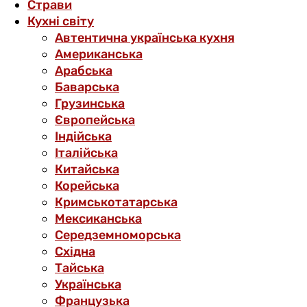
Страви
Кухні світу
Автентична українська кухня
Американська
Арабська
Баварська
Грузинська
Європейська
Індійська
Італійська
Китайська
Корейська
Кримськотатарська
Мексиканська
Середземноморська
Східна
Тайська
Українська
Французька