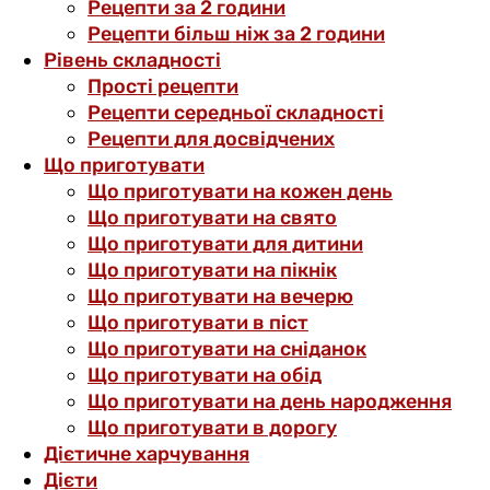
Рецепти за 2 години
Рецепти більш ніж за 2 години
Рівень складності
Прості рецепти
Рецепти середньої складності
Рецепти для досвідчених
Що приготувати
Що приготувати на кожен день
Що приготувати на свято
Що приготувати для дитини
Що приготувати на пікнік
Що приготувати на вечерю
Що приготувати в піст
Що приготувати на сніданок
Що приготувати на обід
Що приготувати на день народження
Що приготувати в дорогу
Дієтичне харчування
Дієти