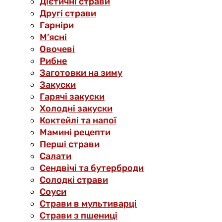
Дієтичні страви
Другі страви
Гарніри
М’ясні
Овочеві
Рибне
Заготовки на зиму
Закуски
Гарячі закуски
Холодні закуски
Коктейлі та напої
Мамині рецепти
Перші страви
Салати
Сендвічі та бутерброди
Солодкі страви
Соуси
Страви в мультиварці
Страви з пшениці