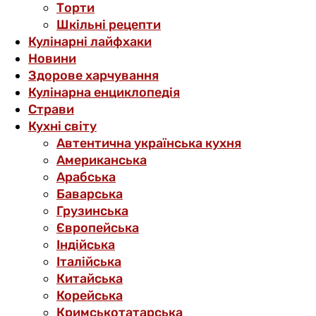
Торти
Шкільні рецепти
Кулінарні лайфхаки
Новини
Здорове харчування
Кулінарна енциклопедія
Страви
Кухні світу
Автентична українська кухня
Американська
Арабська
Баварська
Грузинська
Європейська
Індійська
Італійська
Китайська
Корейська
Кримськотатарська