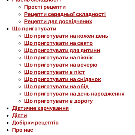
Прості рецепти
Рецепти середньої складності
Рецепти для досвідчених
Що приготувати
Що приготувати на кожен день
Що приготувати на свято
Що приготувати для дитини
Що приготувати на пікнік
Що приготувати на вечерю
Що приготувати в піст
Що приготувати на сніданок
Що приготувати на обід
Що приготувати на день народження
Що приготувати в дорогу
Дієтичне харчування
Дієти
Добірки рецептів
Про нас