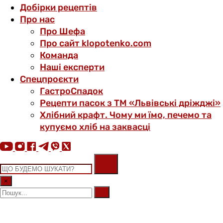
Добірки рецептів
Про нас
Про Шефа
Про сайт klopotenko.com
Команда
Наші експерти
Спецпроєкти
ГастроСпадок
Рецепти пасок з ТМ «Львівські дріжджі»
Хлібний крафт. Чому ми їмо, печемо та
купуємо хліб на заквасці
×