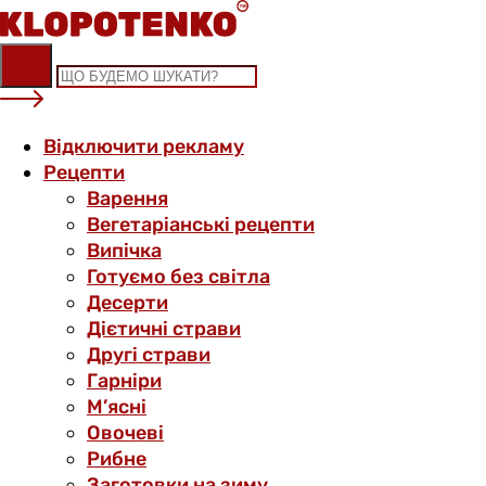
Skip
to
content
Відключити рекламу
Рецепти
Варення
Вегетаріанські рецепти
Випічка
Готуємо без світла
Десерти
Дієтичні страви
Другі страви
Гарніри
М’ясні
Овочеві
Рибне
Заготовки на зиму