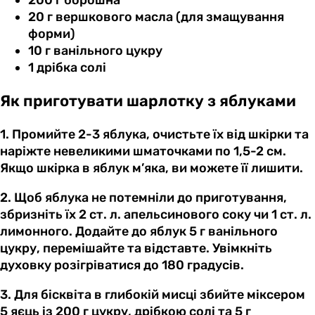
20 г вершкового масла (для змащування
форми)
10 г ванільного цукру
1 дрібка солі
Як приготувати шарлотку з яблуками
1. Промийте 2-3 яблука, очистьте їх від шкірки та
наріжте невеликими шматочками по 1,5-2 см.
Якщо шкірка в яблук м’яка, ви можете її лишити.
2. Щоб яблука не потемніли до приготування,
збризніть їх 2 ст. л. апельсинового соку чи 1 ст. л.
лимонного. Додайте до яблук 5 г ванільного
цукру, перемішайте та відставте. Увімкніть
духовку розігріватися до 180 градусів.
3. Для бісквіта в глибокій мисці збийте міксером
5 яєць із 200 г цукру, дрібкою солі та 5 г