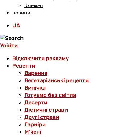
Контакти
НОВИНИ
UA
Увійти
Відключити рекламу
Рецепти
Варення
Вегетаріанські рецепти
Випічка
Готуємо без світла
Десерти
Дієтичні страви
Другі страви
Гарніри
М’ясні