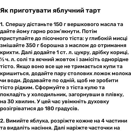
Як приготувати яблучний тарт
1. Спершу дістаньте 150 г вершкового масла та
дайте йому гарно розм’якнути. Потім
приступайте до пісочного тіста: у глибокій мисці
змішайте 350 г борошна з маслом до отримання
крихти. Далі додайте 1 ст. л. цукру, дрібку кориці,
½ ч. л. солі та яєчний жовток і замісіть однорідне
тісто. Якщо воно все ще не тримається купи та
кришиться, додайте пару столових ложок молока
чи води. Додавайте по одній, щоб не зробити
тісто рідким. Сформуйте з тіста кулю та
покладіть у холодильник, загорнувши в плівку,
на 30 хвилин. У цей час увімкніть духовку
розігріватися до 180 градусів.
2. Вимийте яблука, розріжте кожне на 4 частини
та видаліть насіння. Далі наріжте часточки на