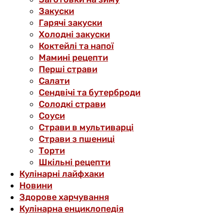
Закуски
Гарячі закуски
Холодні закуски
Коктейлі та напої
Мамині рецепти
Перші страви
Салати
Сендвічі та бутерброди
Солодкі страви
Соуси
Страви в мультиварці
Страви з пшениці
Торти
Шкільні рецепти
Кулінарні лайфхаки
Новини
Здорове харчування
Кулінарна енциклопедія