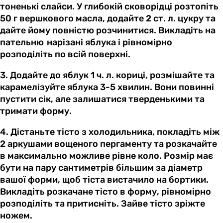
тоненькі слайси. У глибокій сковорідці розтопіть
50 г вершкового масла, додайте 2 ст. л. цукру та
дайте йому повністю розчинитися. Викладіть на
пательню нарізані яблука і рівномірно
розподіліть по всій поверхні.
3. Додайте до яблук 1 ч. л. кориці, розмішайте та
карамелізуйте яблука 3-5 хвилин. Вони повинні
пустити сік, але залишатися тверденькими та
тримати форму.
4. Дістаньте тісто з холодильника, покладіть між
2 аркушами вощеного пергаменту та розкачайте
в максимально можливе рівне коло. Розмір має
бути на пару сантиметрів більшим за діаметр
вашої форми, щоб тіста вистачило на бортики.
Викладіть розкачане тісто в форму, рівномірно
розподіліть та притисніть. Зайве тісто зріжте
ножем.