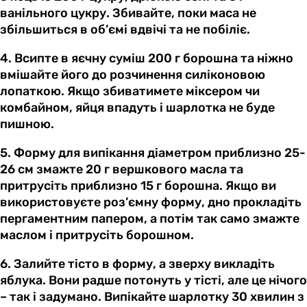
ванільного цукру. Збивайте, поки маса не
збільшиться в об’ємі вдвічі та не побіліє.
4. Всипте в яєчну суміш 200 г борошна та ніжно
вмішайте його до розчинення силіконовою
лопаткою. Якщо збиватимете міксером чи
комбайном, яйця впадуть і шарлотка не буде
пишною.
5. Форму для випікання діаметром приблизно 25-
26 см змажте 20 г вершкового масла та
притрусіть приблизно 15 г борошна. Якщо ви
використовуєте роз’ємну форму, дно прокладіть
пергаментним папером, а потім так само змажте
маслом і притрусіть борошном.
6. Залийте тісто в форму, а зверху викладіть
яблука. Вони радше потонуть у тісті, але це нічого
– так і задумано. Випікайте шарлотку 30 хвилин з