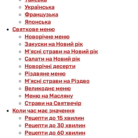
Українська
Французька
Японська
Святкове меню
Новорічне меню
Закуски на Новий рік
М’ясні страви на Новий рік
Салати на Новий рік
Новорічні десерти
Різдвяне меню
М’ясні страви на Різдво
Великоднє меню
Меню на Масляну
Страви на Святвечір
Коли час має значення
Рецепти до 15 хвилин
Рецепти до 30 хвилин
Рецепти до 60 хвилин