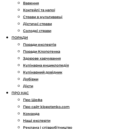
Варення
Коктейлі та напої
Страви в мультиварці
Дієтичні страви
Солодкі страви
ПОРАДИ
Поради експертів
Поради Клопотенка
Здорове харчування
Кулінарна енциклопедія
Кулінарний довідник
Добірки
Дієти
ПРО НАС
Про Шефа
Про сайт klopotenko.com
Команда
Наші експерти
Реклама і співробітництво