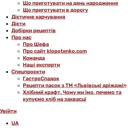
Що приготувати на день народження
Що приготувати в дорогу
Дієтичне харчування
Дієти
Добірки рецептів
Про нас
Про Шефа
Про сайт klopotenko.com
Команда
Наші експерти
Спецпроєкти
ГастроСпадок
Рецепти пасок з ТМ «Львівські дріжджі»
Хлібний крафт. Чому ми їмо, печемо та
купуємо хліб на заквасці
Увійти
UA