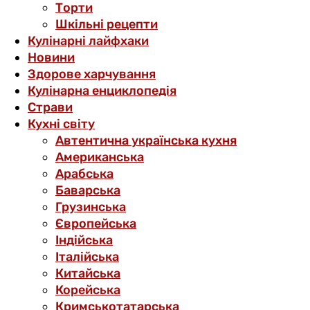
Торти
Шкільні рецепти
Кулінарні лайфхаки
Новини
Здорове харчування
Кулінарна енциклопедія
Страви
Кухні світу
Автентична українська кухня
Американська
Арабська
Баварська
Грузинська
Європейська
Індійська
Італійська
Китайська
Корейська
Кримськотатарська