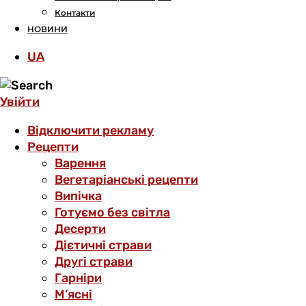
Контакти
НОВИНИ
UA
Увійти
Відключити рекламу
Рецепти
Варення
Вегетаріанські рецепти
Випічка
Готуємо без світла
Десерти
Дієтичні страви
Другі страви
Гарніри
М’ясні