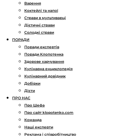
Варення
Коктейлі та напої
Страви в мультиварці
Дієтичні страви
Солодкі страви
ПОРАДИ
Поради експертів
Поради Клопотенка
Здорове харчування
Кулінарна енциклопедія
Кулінарний довідник
Добірки
Дієти
ПРО НАС
Про Шефа
Про сайт klopotenko.com
Команда
Наші експерти
Реклама і співробітництво