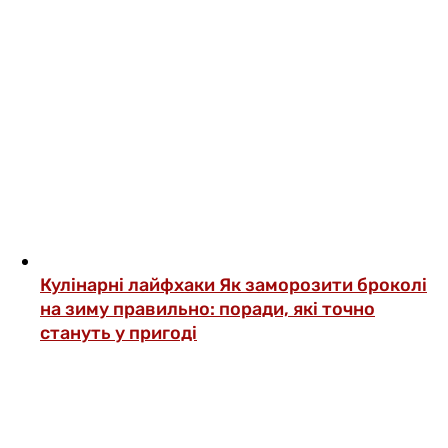
Кулінарні лайфхаки
Як заморозити броколі
на зиму правильно: поради, які точно
стануть у пригоді