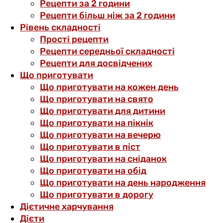
Рецепти за 2 години
Рецепти більш ніж за 2 години
Рівень складності
Прості рецепти
Рецепти середньої складності
Рецепти для досвідчених
Що приготувати
Що приготувати на кожен день
Що приготувати на свято
Що приготувати для дитини
Що приготувати на пікнік
Що приготувати на вечерю
Що приготувати в піст
Що приготувати на сніданок
Що приготувати на обід
Що приготувати на день народження
Що приготувати в дорогу
Дієтичне харчування
Дієти