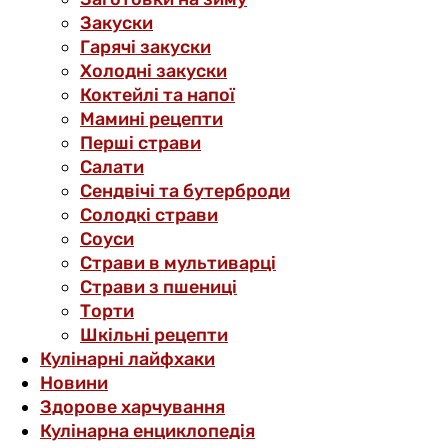
Закуски
Гарячі закуски
Холодні закуски
Коктейлі та напої
Мамині рецепти
Перші страви
Салати
Сендвічі та бутерброди
Солодкі страви
Соуси
Страви в мультиварці
Страви з пшениці
Торти
Шкільні рецепти
Кулінарні лайфхаки
Новини
Здорове харчування
Кулінарна енциклопедія