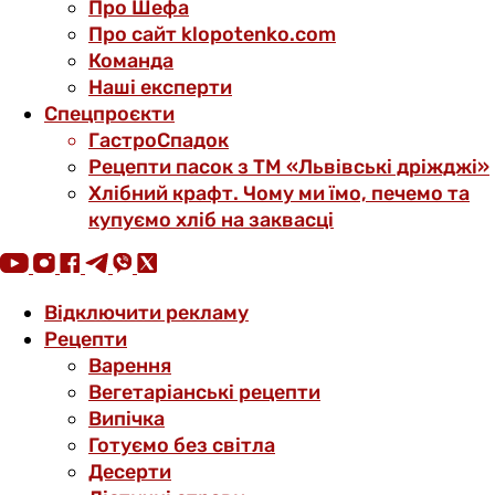
Про Шефа
Про сайт klopotenko.com
Команда
Наші експерти
Спецпроєкти
ГастроСпадок
Рецепти пасок з ТМ «Львівські дріжджі»
Хлібний крафт. Чому ми їмо, печемо та
купуємо хліб на заквасці
Відключити рекламу
Рецепти
Варення
Вегетаріанські рецепти
Випічка
Готуємо без світла
Десерти