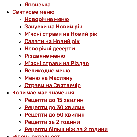
Японська
Святкове меню
Новорічне меню
Закуски на Новий рік
М’ясні страви на Новий рік
Салати на Новий рік
Новорічні десерти
Різдвяне меню
М’ясні страви на Різдво
Великоднє меню
Меню на Масляну
Страви на Святвечір
Коли час має значення
Рецепти до 15 хвилин
Рецепти до 30 хвилин
Рецепти до 60 хвилин
Рецепти за 2 години
Рецепти більш ніж за 2 години
Рівень складності