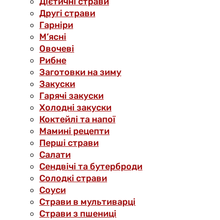
Дієтичні страви
Другі страви
Гарніри
М’ясні
Овочеві
Рибне
Заготовки на зиму
Закуски
Гарячі закуски
Холодні закуски
Коктейлі та напої
Мамині рецепти
Перші страви
Салати
Сендвічі та бутерброди
Солодкі страви
Соуси
Страви в мультиварці
Страви з пшениці