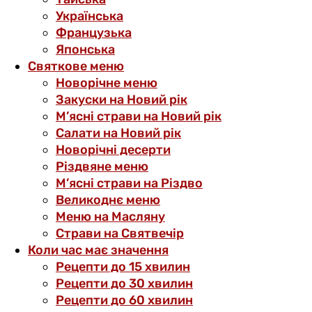
Українська
Французька
Японська
Святкове меню
Новорічне меню
Закуски на Новий рік
М’ясні страви на Новий рік
Салати на Новий рік
Новорічні десерти
Різдвяне меню
М’ясні страви на Різдво
Великоднє меню
Меню на Масляну
Страви на Святвечір
Коли час має значення
Рецепти до 15 хвилин
Рецепти до 30 хвилин
Рецепти до 60 хвилин