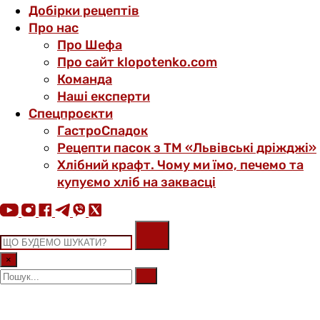
Добірки рецептів
Про нас
Про Шефа
Про сайт klopotenko.com
Команда
Наші експерти
Спецпроєкти
ГастроСпадок
Рецепти пасок з ТМ «Львівські дріжджі»
Хлібний крафт. Чому ми їмо, печемо та
купуємо хліб на заквасці
×