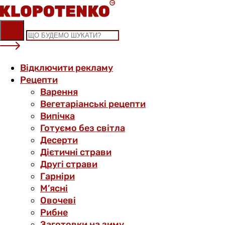
Skip
to
content
Відключити рекламу
Рецепти
Варення
Вегетаріанські рецепти
Випічка
Готуємо без світла
Десерти
Дієтичні страви
Другі страви
Гарніри
М’ясні
Овочеві
Рибне
Заготовки на зиму