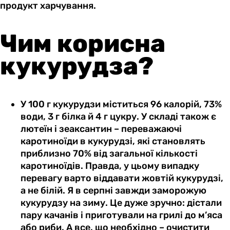
продукт харчування.
Чим корисна
кукурудза?
У 100 г кукурудзи міститься 96 калорій, 73%
води, 3 г білка й 4 г цукру. У складі також є
лютеїн і зеаксантин – переважаючі
каротиноїди в кукурудзі, які становлять
приблизно 70% від загальної кількості
каротиноїдів. Правда, у цьому випадку
перевагу варто віддавати жовтій кукурудзі,
а не білій. Я в серпні завжди заморожую
кукурудзу на зиму. Це дуже зручно: дістали
пару качанів і приготували на грилі до м’яса
або риби. А все, що необхідно – очистити