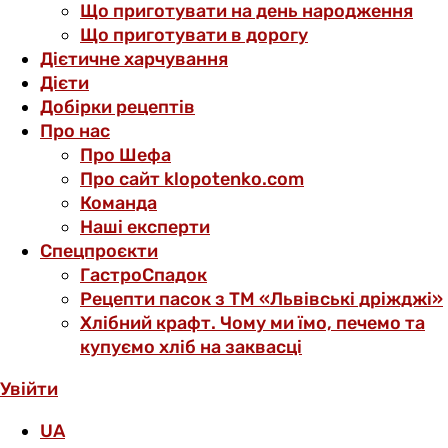
Що приготувати на день народження
Що приготувати в дорогу
Дієтичне харчування
Дієти
Добірки рецептів
Про нас
Про Шефа
Про сайт klopotenko.com
Команда
Наші експерти
Спецпроєкти
ГастроСпадок
Рецепти пасок з ТМ «Львівські дріжджі»
Хлібний крафт. Чому ми їмо, печемо та
купуємо хліб на заквасці
Увійти
UA