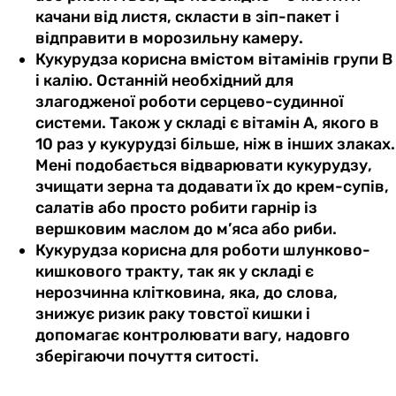
качани від листя, скласти в зіп-пакет і
відправити в морозильну камеру.
Кукурудза корисна вмістом вітамінів групи В
і калію. Останній необхідний для
злагодженої роботи серцево-судинної
системи. Також у складі є вітамін А, якого в
10 раз у кукурудзі більше, ніж в інших злаках.
Мені подобається відварювати кукурудзу,
зчищати зерна та додавати їх до крем-супів,
салатів або просто робити гарнір із
вершковим маслом до м’яса або риби.
Кукурудза корисна для роботи шлунково-
кишкового тракту, так як у складі є
нерозчинна клітковина, яка, до слова,
знижує ризик раку товстої кишки і
допомагає контролювати вагу, надовго
зберігаючи почуття ситості.