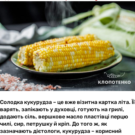
Солодка кукурудза – це вже візитна картка літа. Її
варять, запікають у духовці, готують на грилі,
додають сіль, вершкове масло пластівці перцю
чилі, сир, петрушку й кріп. До того ж, як
зазначають дієтологи, кукурудза – корисний