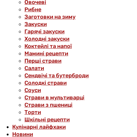
Овочеві
Рибне
Заготовки на зиму
Закуски
Гарячі закуски
Холодні закуски
Коктейлі та напої
Мамині рецепти
Перші страви
Салати
Сендвічі та бутерброди
Солодкі страви
Соуси
Страви в мультиварці
Страви з пшениці
Торти
Шкільні рецепти
Кулінарні лайфхаки
Новини