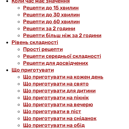
Коли час має значення
Рецепти до 15 хвилин
Рецепти до 30 хвилин
Рецепти до 60 хвилин
Рецепти за 2 години
Рецепти більш ніж за 2 години
Рівень складності
Прості рецепти
Рецепти середньої складності
Рецепти для досвідчених
Що приготувати
Що приготувати на кожен день
Що приготувати на свято
Що приготувати для дитини
Що приготувати на пікнік
Що приготувати на вечерю
Що приготувати в піст
Що приготувати на сніданок
Що приготувати на обід