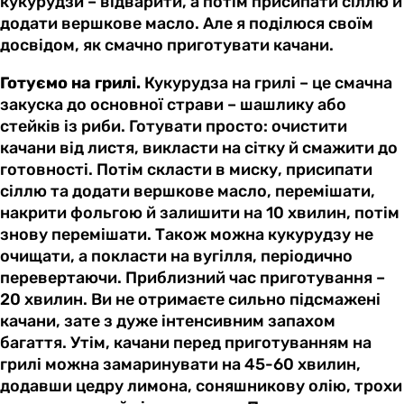
кукурудзи – відварити, а потім присипати сіллю й
додати вершкове масло. Але я поділюся своїм
досвідом, як смачно приготувати качани.
Готуємо на грилі.
Кукурудза на грилі – це смачна
закуска до основної страви – шашлику або
стейків із риби. Готувати просто: очистити
качани від листя, викласти на сітку й смажити до
готовності. Потім скласти в миску, присипати
сіллю та додати вершкове масло, перемішати,
накрити фольгою й залишити на 10 хвилин, потім
знову перемішати. Також можна кукурудзу не
очищати, а покласти на вугілля, періодично
перевертаючи. Приблизний час приготування –
20 хвилин. Ви не отримаєте сильно підсмажені
качани, зате з дуже інтенсивним запахом
багаття. Утім, качани перед приготуванням на
грилі можна замаринувати на 45-60 хвилин,
додавши цедру лимона, соняшникову олію, трохи