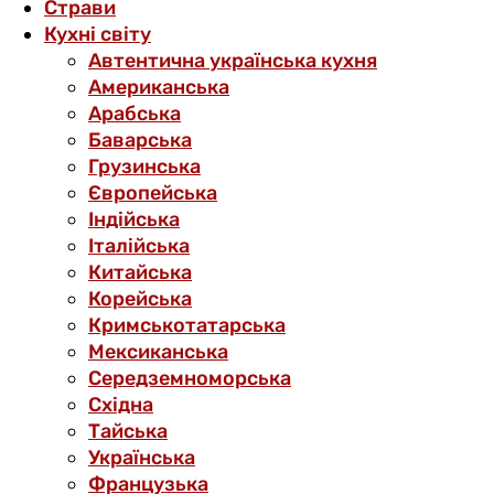
Страви
Кухні світу
Автентична українська кухня
Американська
Арабська
Баварська
Грузинська
Європейська
Індійська
Італійська
Китайська
Корейська
Кримськотатарська
Мексиканська
Середземноморська
Східна
Тайська
Українська
Французька