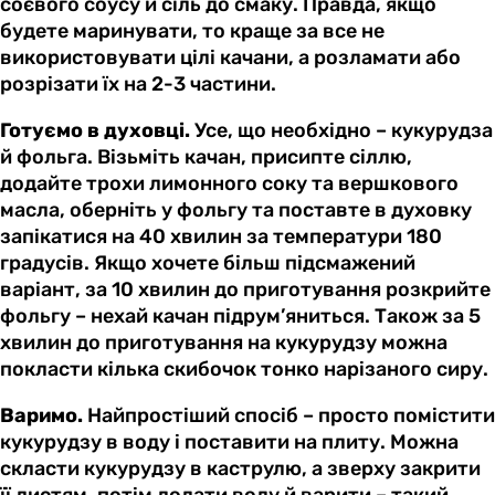
соєвого соусу й сіль до смаку. Правда, якщо
будете маринувати, то краще за все не
використовувати цілі качани, а розламати або
розрізати їх на 2-3 частини.
Готуємо в духовці.
Усе, що необхідно – кукурудза
й фольга. Візьміть качан, присипте сіллю,
додайте трохи лимонного соку та вершкового
масла, оберніть у фольгу та поставте в духовку
запікатися на 40 хвилин за температури 180
градусів. Якщо хочете більш підсмажений
варіант, за 10 хвилин до приготування розкрийте
фольгу – нехай качан підрум’яниться. Також за 5
хвилин до приготування на кукурудзу можна
покласти кілька скибочок тонко нарізаного сиру.
Варимо.
Найпростіший спосіб – просто помістити
кукурудзу в воду і поставити на плиту. Можна
скласти кукурудзу в каструлю, а зверху закрити