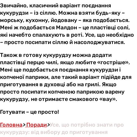
Звичайно, класичний варіант поєднання
кукурудзи – із сіллю. Можна взяти будь-яку –
морську, кухонну, йодовану – яка подобається.
Мені ж подобається Малдон – це пластівці солі,
які начебто спалахують в роті. Усе, що необхідно
– просто посипати сіллю й насолоджуватися.
Також в готову кукурудзу можна додати
пластівці перцю чилі, якщо любите «гостріше».
Мені ще подобається поєднання кукурудзи і
копченої паприки, але такий варіант підійде для
приготування в духовці або на грилі. Якщо
просто посипати копченою паприкою варену
кукурудзу, не отримаєте смакового «вау».
Готувати – це просто!
Головна
>
Поради
>
Усе, що потрібно знати про
кукурудзу: від вибору до приготування