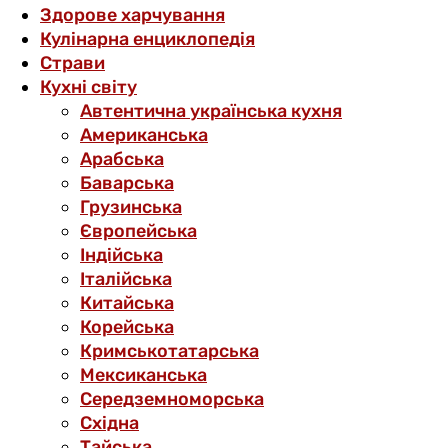
Здорове харчування
Кулінарна енциклопедія
Страви
Кухні світу
Автентична українська кухня
Американська
Арабська
Баварська
Грузинська
Європейська
Індійська
Італійська
Китайська
Корейська
Кримськотатарська
Мексиканська
Середземноморська
Східна
Тайська