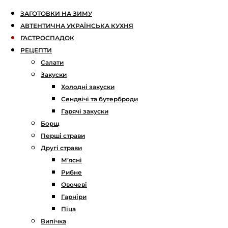
ЗАГОТОВКИ НА ЗИМУ
АВТЕНТИЧНА УКРАЇНСЬКА КУХНЯ
ГАСТРОСПАДОК
РЕЦЕПТИ
Салати
Закуски
Холодні закуски
Сендвічі та бутерброди
Гарячі закуски
Борщ
Перші страви
Другі страви
М’ясні
Рибне
Овочеві
Гарніри
Піца
Випічка