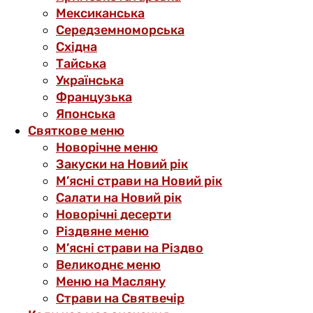
Мексиканська
Середземноморська
Східна
Тайська
Українська
Французька
Японська
Святкове меню
Новорічне меню
Закуски на Новий рік
М’ясні страви на Новий рік
Салати на Новий рік
Новорічні десерти
Різдвяне меню
М’ясні страви на Різдво
Великоднє меню
Меню на Масляну
Страви на Святвечір