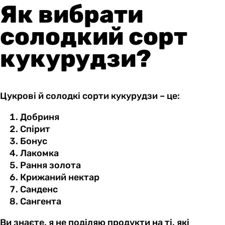
Як вибрати
солодкий сорт
кукурудзи?
Цукрові й солодкі сорти кукурудзи – це:
Добриня
Спірит
Бонус
Лакомка
Рання золота
Крижаний нектар
Санденс
Сангента
Ви знаєте, я не поділяю продукти на ті, які