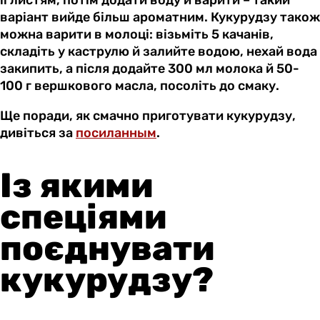
її листям, потім додати воду й варити – такий
варіант вийде більш ароматним. Кукурудзу також
можна варити в молоці: візьміть 5 качанів,
складіть у каструлю й залийте водою, нехай вода
закипить, а після додайте 300 мл молока й 50-
100 г вершкового масла, посоліть до смаку.
Ще поради, як смачно приготувати кукурудзу,
дивіться за
посиланным
.
Із якими
спеціями
поєднувати
кукурудзу?