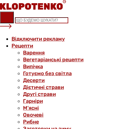
Skip
to
content
Відключити рекламу
Рецепти
Варення
Вегетаріанські рецепти
Випічка
Готуємо без світла
Десерти
Дієтичні страви
Другі страви
Гарніри
М’ясні
Овочеві
Рибне
Заготовки на зиму