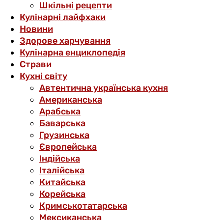
Шкільні рецепти
Кулінарні лайфхаки
Новини
Здорове харчування
Кулінарна енциклопедія
Страви
Кухні світу
Автентична українська кухня
Американська
Арабська
Баварська
Грузинська
Європейська
Індійська
Італійська
Китайська
Корейська
Кримськотатарська
Мексиканська