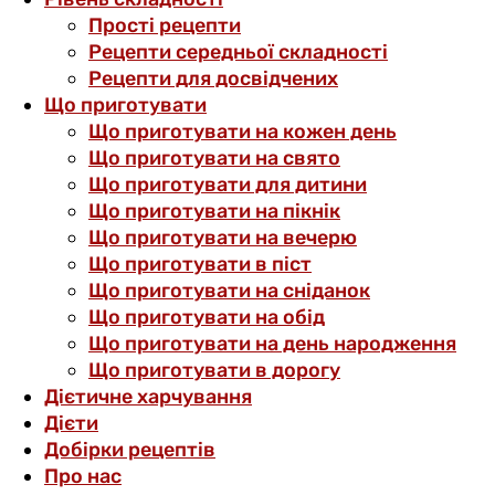
Прості рецепти
Рецепти середньої складності
Рецепти для досвідчених
Що приготувати
Що приготувати на кожен день
Що приготувати на свято
Що приготувати для дитини
Що приготувати на пікнік
Що приготувати на вечерю
Що приготувати в піст
Що приготувати на сніданок
Що приготувати на обід
Що приготувати на день народження
Що приготувати в дорогу
Дієтичне харчування
Дієти
Добірки рецептів
Про нас