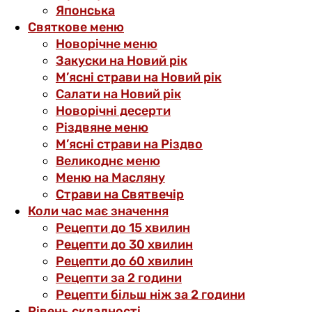
Японська
Святкове меню
Новорічне меню
Закуски на Новий рік
М’ясні страви на Новий рік
Салати на Новий рік
Новорічні десерти
Різдвяне меню
М’ясні страви на Різдво
Великоднє меню
Меню на Масляну
Страви на Святвечір
Коли час має значення
Рецепти до 15 хвилин
Рецепти до 30 хвилин
Рецепти до 60 хвилин
Рецепти за 2 години
Рецепти більш ніж за 2 години
Рівень складності