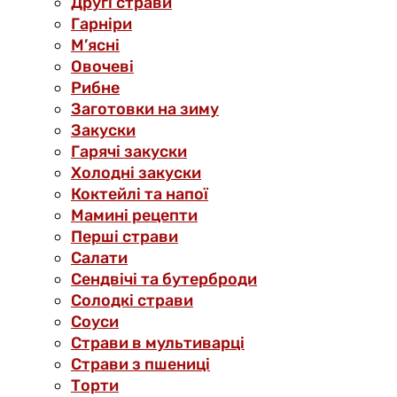
Другі страви
Гарніри
М’ясні
Овочеві
Рибне
Заготовки на зиму
Закуски
Гарячі закуски
Холодні закуски
Коктейлі та напої
Мамині рецепти
Перші страви
Салати
Сендвічі та бутерброди
Солодкі страви
Соуси
Страви в мультиварці
Страви з пшениці
Торти