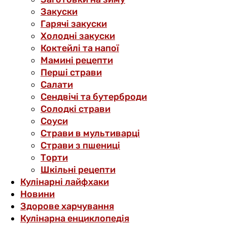
Закуски
Гарячі закуски
Холодні закуски
Коктейлі та напої
Мамині рецепти
Перші страви
Салати
Сендвічі та бутерброди
Солодкі страви
Соуси
Страви в мультиварці
Страви з пшениці
Торти
Шкільні рецепти
Кулінарні лайфхаки
Новини
Здорове харчування
Кулінарна енциклопедія