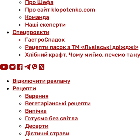
Про Шефа
Про сайт klopotenko.com
Команда
Наші експерти
Спецпроєкти
ГастроСпадок
Рецепти пасок з ТМ «Львівські дріжджі»
Хлібний крафт. Чому ми їмо, печемо та к
Відключити рекламу
Рецепти
Варення
Вегетаріанські рецепти
Випічка
Готуємо без світла
Десерти
Дієтичні страви