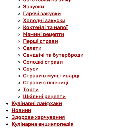
Закуски
Гарячі закуски
Холодні закуски
Коктейлі та напої
Мамині рецепти
Перші страви
Салати
Сендвічі та бутерброди
Солодкі страви
Соуси
Страви в мультиварці
Страви з пшениці
Торти
Шкільні рецепти
Кулінарні лайфхаки
Новини
Здорове харчування
Кулінарна енциклопедія