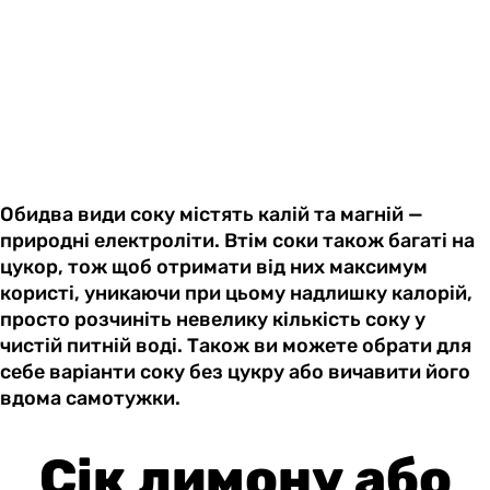
Обидва види соку містять калій та магній —
природні електроліти. Втім соки також багаті на
цукор, тож щоб отримати від них максимум
користі, уникаючи при цьому надлишку калорій,
просто розчиніть невелику кількість соку у
чистій питній воді. Також ви можете обрати для
себе варіанти соку без цукру або вичавити його
вдома самотужки.
Сік лимону або