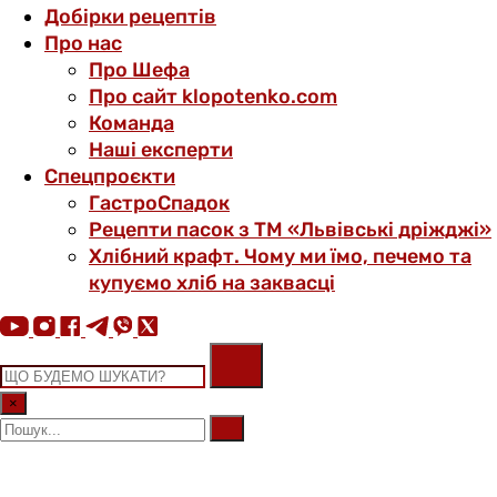
Добірки рецептів
Про нас
Про Шефа
Про сайт klopotenko.com
Команда
Наші експерти
Спецпроєкти
ГастроСпадок
Рецепти пасок з ТМ «Львівські дріжджі»
Хлібний крафт. Чому ми їмо, печемо та
купуємо хліб на заквасці
×