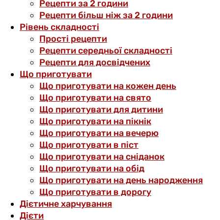
Рецепти за 2 години
Рецепти більш ніж за 2 години
Рівень складності
Прості рецепти
Рецепти середньої складності
Рецепти для досвідчених
Що приготувати
Що приготувати на кожен день
Що приготувати на свято
Що приготувати для дитини
Що приготувати на пікнік
Що приготувати на вечерю
Що приготувати в піст
Що приготувати на сніданок
Що приготувати на обід
Що приготувати на день народження
Що приготувати в дорогу
Дієтичне харчування
Дієти