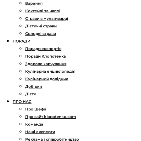
Варення
Коктейлі та напої
Страви в мультиварці
Дієтичні страви
Солодкі страви
ПОРАДИ
Поради експертів
Поради Клопотенка
Здорове харчування
Кулінарна енциклопедія
Кулінарний довідник
Добірки
Дієти
ПРО НАС
Про Шефа
Про сайт klopotenko.com
Команда
Наші експерти
Реклама і співробітництво