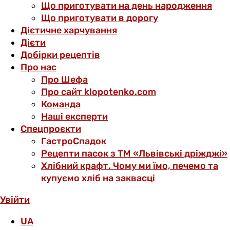
Що приготувати на день народження
Що приготувати в дорогу
Дієтичне харчування
Дієти
Добірки рецептів
Про нас
Про Шефа
Про сайт klopotenko.com
Команда
Наші експерти
Спецпроєкти
ГастроСпадок
Рецепти пасок з ТМ «Львівські дріжджі»
Хлібний крафт. Чому ми їмо, печемо та
купуємо хліб на заквасці
Увійти
UA