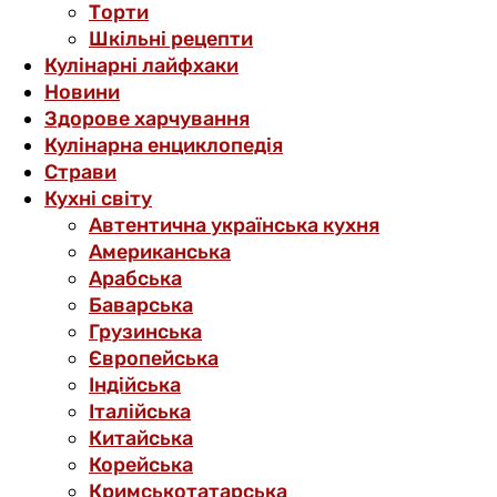
Торти
Шкільні рецепти
Кулінарні лайфхаки
Новини
Здорове харчування
Кулінарна енциклопедія
Страви
Кухні світу
Автентична українська кухня
Американська
Арабська
Баварська
Грузинська
Європейська
Індійська
Італійська
Китайська
Корейська
Кримськотатарська