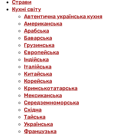
Страви
Кухні світу
Автентична українська кухня
Американська
Арабська
Баварська
Грузинська
Європейська
Індійська
Італійська
Китайська
Корейська
Кримськотатарська
Мексиканська
Середземноморська
Східна
Тайська
Українська
Французька