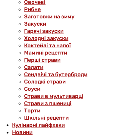
Овочеві
Рибне
Заготовки на зиму
Закуски
Гарячі закуски
Холодні закуски
Коктейлі та напої
Мамині рецепти
Перші страви
Салати
Сендвічі та бутерброди
Солодкі страви
Соуси
Страви в мультиварці
Страви з пшениці
Торти
Шкільні рецепти
Кулінарні лайфхаки
Новини