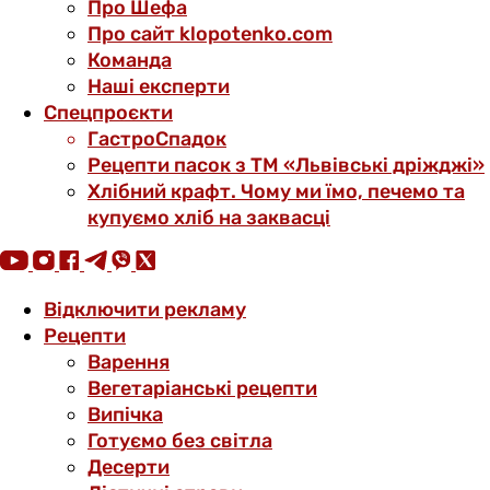
Про Шефа
Про сайт klopotenko.com
Команда
Наші експерти
Спецпроєкти
ГастроСпадок
Рецепти пасок з ТМ «Львівські дріжджі»
Хлібний крафт. Чому ми їмо, печемо та
купуємо хліб на заквасці
Відключити рекламу
Рецепти
Варення
Вегетаріанські рецепти
Випічка
Готуємо без світла
Десерти