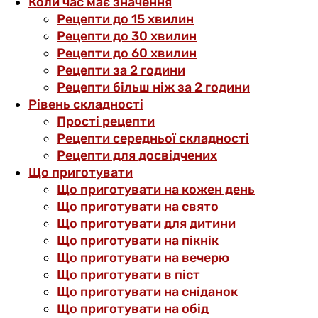
Коли час має значення
Рецепти до 15 хвилин
Рецепти до 30 хвилин
Рецепти до 60 хвилин
Рецепти за 2 години
Рецепти більш ніж за 2 години
Рівень складності
Прості рецепти
Рецепти середньої складності
Рецепти для досвідчених
Що приготувати
Що приготувати на кожен день
Що приготувати на свято
Що приготувати для дитини
Що приготувати на пікнік
Що приготувати на вечерю
Що приготувати в піст
Що приготувати на сніданок
Що приготувати на обід