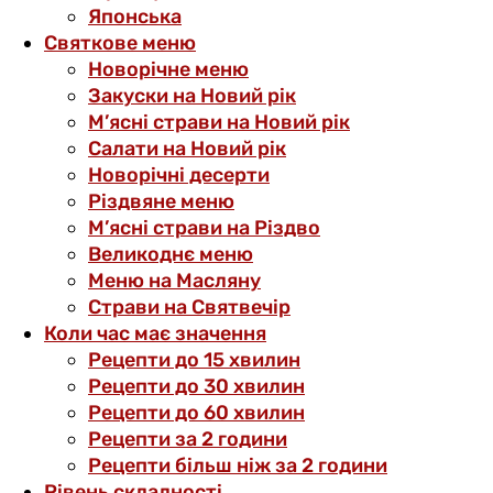
Японська
Святкове меню
Новорічне меню
Закуски на Новий рік
М’ясні страви на Новий рік
Салати на Новий рік
Новорічні десерти
Різдвяне меню
М’ясні страви на Різдво
Великоднє меню
Меню на Масляну
Страви на Святвечір
Коли час має значення
Рецепти до 15 хвилин
Рецепти до 30 хвилин
Рецепти до 60 хвилин
Рецепти за 2 години
Рецепти більш ніж за 2 години
Рівень складності