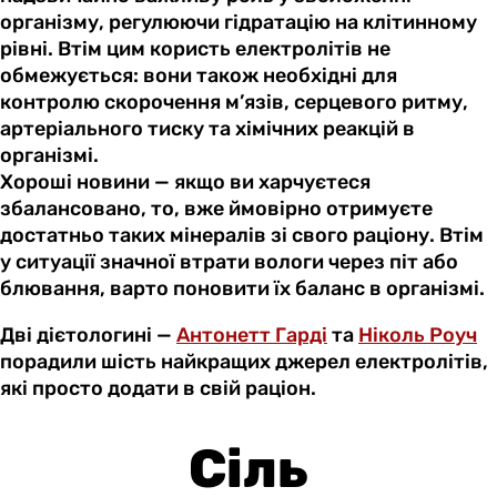
організму, регулюючи гідратацію на клітинному
рівні. Втім цим користь електролітів не
обмежується: вони також необхідні для
контролю скорочення м’язів, серцевого ритму,
артеріального тиску та хімічних реакцій в
організмі.
Хороші новини — якщо ви харчуєтеся
збалансовано, то, вже ймовірно отримуєте
достатньо таких мінералів зі свого раціону. Втім
у ситуації значної втрати вологи через піт або
блювання, варто поновити їх баланс в організмі.
Дві дієтологині —
Антонетт Гарді
та
Ніколь Роуч
порадили шість найкращих джерел електролітів,
які просто додати в свій раціон.
Сіль