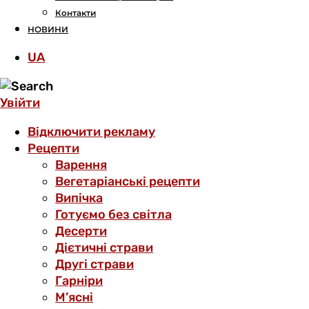
Контакти
НОВИНИ
UA
Увійти
Відключити рекламу
Рецепти
Варення
Вегетаріанські рецепти
Випічка
Готуємо без світла
Десерти
Дієтичні страви
Другі страви
Гарніри
М’ясні