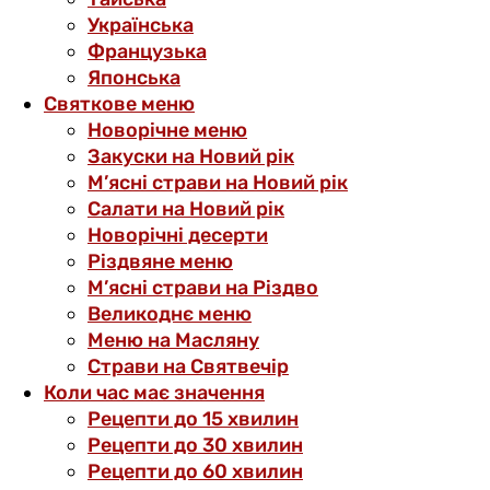
Українська
Французька
Японська
Святкове меню
Новорічне меню
Закуски на Новий рік
М’ясні страви на Новий рік
Салати на Новий рік
Новорічні десерти
Різдвяне меню
М’ясні страви на Різдво
Великоднє меню
Меню на Масляну
Страви на Святвечір
Коли час має значення
Рецепти до 15 хвилин
Рецепти до 30 хвилин
Рецепти до 60 хвилин