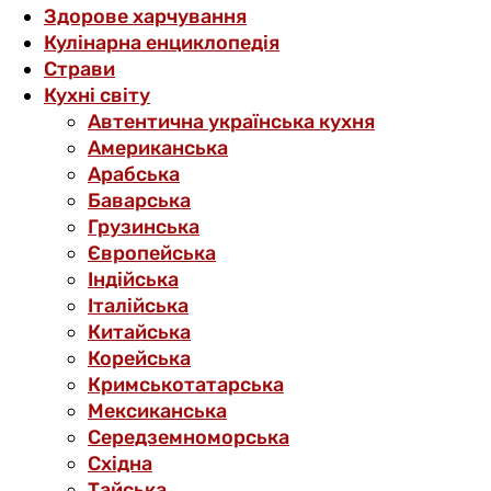
Здорове харчування
Кулінарна енциклопедія
Страви
Кухні світу
Автентична українська кухня
Американська
Арабська
Баварська
Грузинська
Європейська
Індійська
Італійська
Китайська
Корейська
Кримськотатарська
Мексиканська
Середземноморська
Східна
Тайська