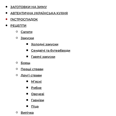
ЗАГОТОВКИ НА ЗИМУ
АВТЕНТИЧНА УКРАЇНСЬКА КУХНЯ
ГАСТРОСПАДОК
РЕЦЕПТИ
Салати
Закуски
Холодні закуски
Сендвічі та бутерброди
Гарячі закуски
Борщ
Перші страви
Другі страви
М’ясні
Рибне
Овочеві
Гарніри
Піца
Випічка