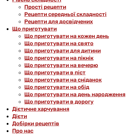
Прості рецепти
Рецепти середньої складності
Рецепти для досвідчених
Що приготувати
Що приготувати на кожен день
Що приготувати на свято
Що приготувати для дитини
Що приготувати на пікнік
Що приготувати на вечерю
Що приготувати в піст
Що приготувати на сніданок
Що приготувати на обід
Що приготувати на день народження
Що приготувати в дорогу
Дієтичне харчування
Дієти
Добірки рецептів
Про нас