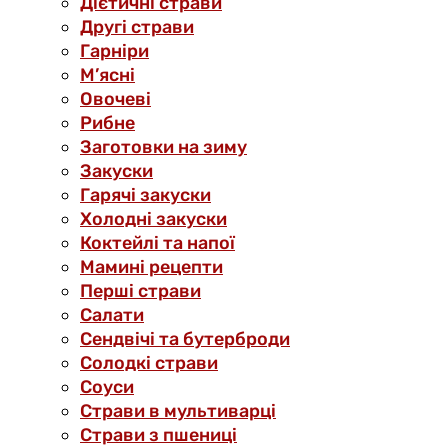
Дієтичні страви
Другі страви
Гарніри
М’ясні
Овочеві
Рибне
Заготовки на зиму
Закуски
Гарячі закуски
Холодні закуски
Коктейлі та напої
Мамині рецепти
Перші страви
Салати
Сендвічі та бутерброди
Солодкі страви
Соуси
Страви в мультиварці
Страви з пшениці