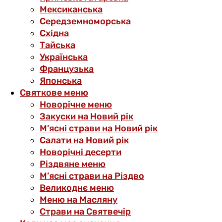
Мексиканська
Середземноморська
Східна
Тайська
Українська
Французька
Японська
Святкове меню
Новорічне меню
Закуски на Новий рік
М’ясні страви на Новий рік
Салати на Новий рік
Новорічні десерти
Різдвяне меню
М’ясні страви на Різдво
Великоднє меню
Меню на Масляну
Страви на Святвечір