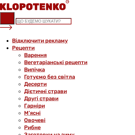
Skip
to
content
Відключити рекламу
Рецепти
Варення
Вегетаріанські рецепти
Випічка
Готуємо без світла
Десерти
Дієтичні страви
Другі страви
Гарніри
М’ясні
Овочеві
Рибне
Заготовки на зиму