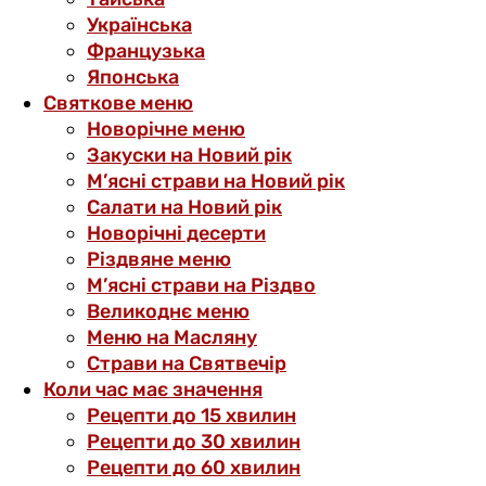
Українська
Французька
Японська
Святкове меню
Новорічне меню
Закуски на Новий рік
М’ясні страви на Новий рік
Салати на Новий рік
Новорічні десерти
Різдвяне меню
М’ясні страви на Різдво
Великоднє меню
Меню на Масляну
Страви на Святвечір
Коли час має значення
Рецепти до 15 хвилин
Рецепти до 30 хвилин
Рецепти до 60 хвилин