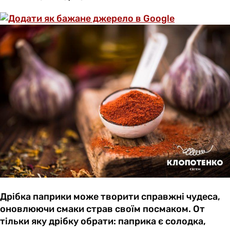
Дрібка паприки може творити справжні чудеса,
оновлюючи смаки страв своїм посмаком. От
тільки яку дрібку обрати: паприка є солодка,