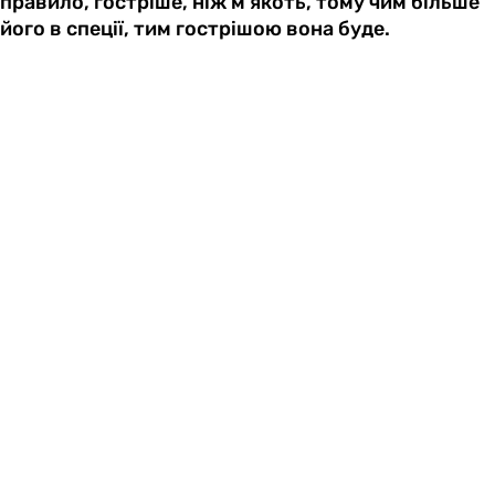
правило, гостріше, ніж м’якоть, тому чим більше
його в спеції, тим гострішою вона буде.