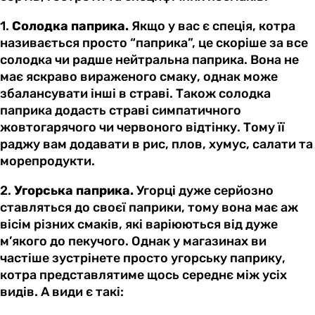
1.
Солодка паприка.
Якщо у вас є спеція, котра
називається просто “паприка”, це скоріше за все
солодка чи радше нейтральна паприка. Вона не
має яскраво вираженого смаку, однак може
збалансувати інші в страві. Також солодка
паприка додасть страві симпатичного
жовтогарячого чи червоного відтінку. Тому її
раджу вам додавати в рис, плов, хумус, салати та
морепродукти.
2.
Угорська паприка.
Угорці дуже серйозно
ставляться до своєї паприки, тому вона має аж
вісім різних смаків, які варіюються від дуже
м’якого до пекучого. Однак у магазинах ви
частіше зустрінете просто угорську паприку,
котра представлятиме щось середнє між усіх
видів. А види є такі: