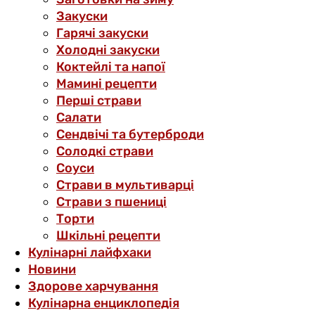
Закуски
Гарячі закуски
Холодні закуски
Коктейлі та напої
Мамині рецепти
Перші страви
Салати
Сендвічі та бутерброди
Солодкі страви
Соуси
Страви в мультиварці
Страви з пшениці
Торти
Шкільні рецепти
Кулінарні лайфхаки
Новини
Здорове харчування
Кулінарна енциклопедія