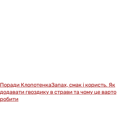
Поради Клопотенка
Запах, смак і користь. Як
додавати гвоздику в страви та чому це варто
робити