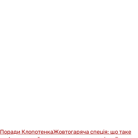
Поради Клопотенка
Жовтогаряча спеція: що таке