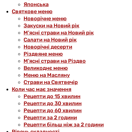
Японська
Святкове меню
Новорічне меню
Закуски на Новий рік
М’ясні страви на Новий рік
Салати на Новий рік
Новорічні десерти
Різдвяне меню
М’ясні страви на Різдво
Великоднє меню
Меню на Масляну
Страви на Святвечір
Коли час має значення
Рецепти до 15 хвилин
Рецепти до 30 хвилин
Рецепти до 60 хвилин
Рецепти за 2 години
Рецепти більш ніж за 2 години
Рівень складності