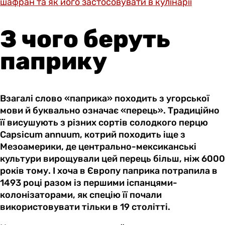
шафран та як його застосовувати в кулінарії
З чого беруть
паприку
Взагалі слово «паприка» походить з угорської
мови й буквально означає «перець». Традиційно
її висушують з різних сортів солодкого перцю
Capsicum annuum, котрий походить іще з
Мезоамерики, де центрально-мексиканські
культури вирощували цей перець більш, ніж 6000
років тому. І хоча в Європу паприка потрапила в
1493 році разом із першими іспанцями-
колонізаторами, як спецію її почали
використовувати тільки в 19 столітті.