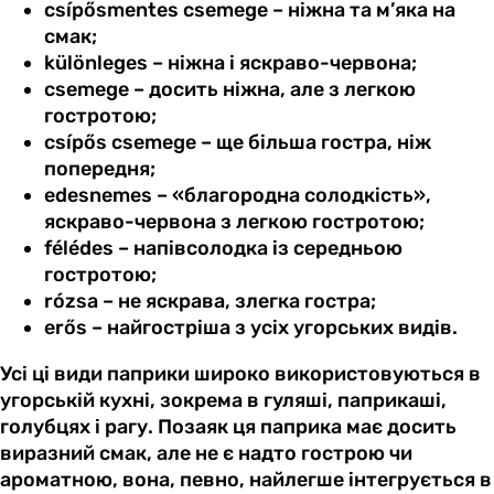
csípősmentes csemege – ніжна та м’яка на
смак;
különleges – ніжна і яскраво-червона;
csemege – досить ніжна, але з легкою
гостротою;
csípős csemege – ще більша гостра, ніж
попередня;
edesnemes – «благородна солодкість»,
яскраво-червона з легкою гостротою;
félédes – напівсолодка із середньою
гостротою;
rózsa – не яскрава, злегка гостра;
erős – найгостріша з усіх угорських видів.
Усі ці види паприки широко використовуються в
угорській кухні, зокрема в гуляші, паприкаші,
голубцях і рагу. Позаяк ця паприка має досить
виразний смак, але не є надто гострою чи
ароматною, вона, певно, найлегше інтегрується в