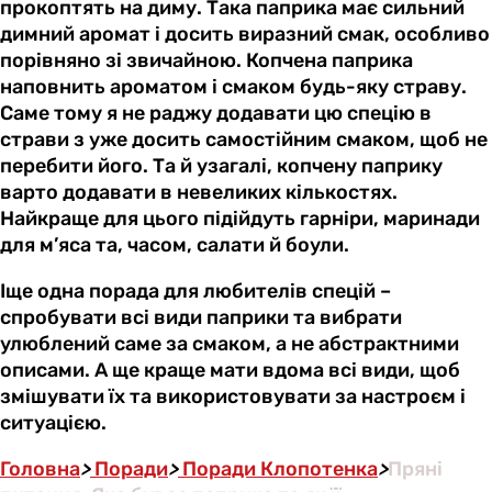
прокоптять на диму. Така паприка має сильний
димний аромат і досить виразний смак, особливо
порівняно зі звичайною. Копчена паприка
наповнить ароматом і смаком будь-яку страву.
Саме тому я не раджу додавати цю спецію в
страви з уже досить самостійним смаком, щоб не
перебити його. Та й узагалі, копчену паприку
варто додавати в невеликих кількостях.
Найкраще для цього підійдуть гарніри, маринади
для м’яса та, часом, салати й боули.
Іще одна порада для любителів спецій –
спробувати всі види паприки та вибрати
улюблений саме за смаком, а не абстрактними
описами. А ще краще мати вдома всі види, щоб
змішувати їх та використовувати за настроєм і
ситуацією.
Головна
>
Поради
>
Поради Клопотенка
>
Пряні