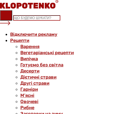
Skip
to
content
Відключити рекламу
Рецепти
Варення
Вегетаріанські рецепти
Випічка
Готуємо без світла
Десерти
Дієтичні страви
Другі страви
Гарніри
М’ясні
Овочеві
Рибне
Заготовки на зиму