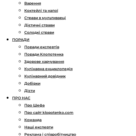
Варення
Коктейлі та напої
Страви в мультиварці
Дієтичні страви
Солодкі страви
ПОРАДИ
Поради експертів
Поради Клопотенка
Здорове харчування
Кулінарна енциклопедія
Кулінарний довідник
Добірки
Дієти
ПРО НАС
Про Шефа
Про сайт klopotenko.com
Команда
Наші експерти
Реклама і співробітництво