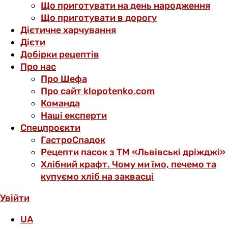
Що приготувати на день народження
Що приготувати в дорогу
Дієтичне харчування
Дієти
Добірки рецептів
Про нас
Про Шефа
Про сайт klopotenko.com
Команда
Наші експерти
Спецпроєкти
ГастроСпадок
Рецепти пасок з ТМ «Львівські дріжджі»
Хлібний крафт. Чому ми їмо, печемо та
купуємо хліб на заквасці
Увійти
UA