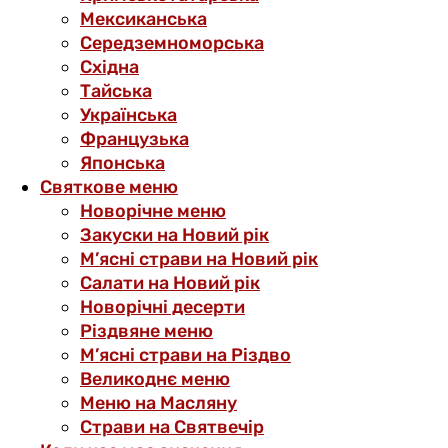
Мексиканська
Середземноморська
Східна
Тайська
Українська
Французька
Японська
Святкове меню
Новорічне меню
Закуски на Новий рік
М’ясні страви на Новий рік
Салати на Новий рік
Новорічні десерти
Різдвяне меню
М’ясні страви на Різдво
Великоднє меню
Меню на Масляну
Страви на Святвечір