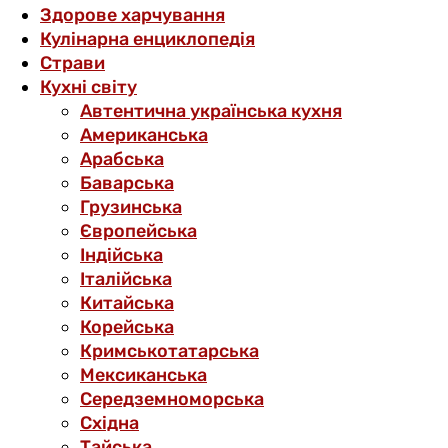
Здорове харчування
Кулінарна енциклопедія
Страви
Кухні світу
Автентична українська кухня
Американська
Арабська
Баварська
Грузинська
Європейська
Індійська
Італійська
Китайська
Корейська
Кримськотатарська
Мексиканська
Середземноморська
Східна
Тайська