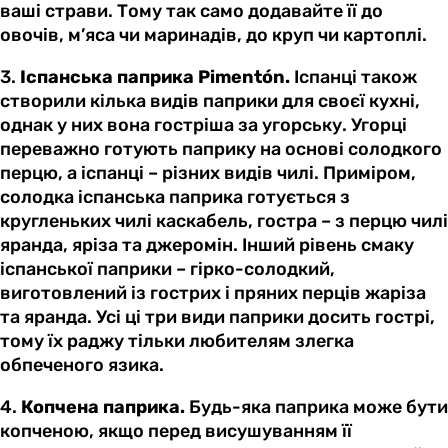
ваші страви. Тому так само додавайте її до
овочів, м’яса чи маринадів, до круп чи картоплі.
3.
Іспанська паприка Pimentón.
Іспанці також
створили кілька видів паприки для своєї кухні,
однак у них вона гостріша за угорську. Угорці
переважно готують паприку на основі солодкого
перцю, а іспанці – різних видів чилі. Приміром,
солодка іспанська паприка готується з
кругленьких чилі каскабель, гостра – з перцю чилі
яранда, яріза та джеромін. Інший рівень смаку
іспанської паприки – гірко-солодкий,
виготовлений із гострих і пряних перців жаріза
та яранда. Усі ці три види паприки досить гострі,
тому їх раджу тільки любителям злегка
обпеченого язика.
4.
Копчена паприка.
Будь-яка паприка може бути
копченою, якщо перед висушуванням її