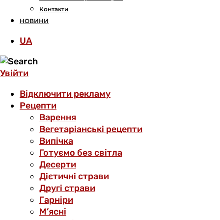
Контакти
НОВИНИ
UA
Увійти
Відключити рекламу
Рецепти
Варення
Вегетаріанські рецепти
Випічка
Готуємо без світла
Десерти
Дієтичні страви
Другі страви
Гарніри
М’ясні