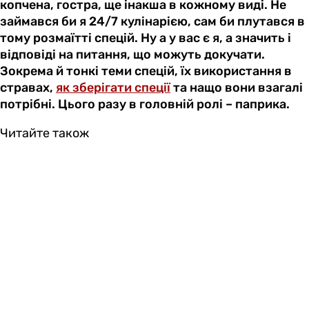
копчена, гостра, ще інакша в кожному виді. Не
займався би я 24/7 кулінарією, сам би плутався в
тому розмаїтті спецій. Ну а у вас є я, а значить і
відповіді на питання, що можуть докучати.
Зокрема й тонкі теми спецій, їх використання в
стравах,
як зберігати спеції
та нащо вони взагалі
потрібні. Цього разу в головній ролі – паприка.
Читайте також