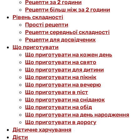
Рецепти за 2 години
Рецепти більш ніж за 2 години
Рівень складності
Прості рецепти
Рецепти середньої складності
Рецепти для досвідчених
Що приготувати
Що приготувати на кожен день
Що приготувати на свято
Що приготувати для дитини
Що приготувати на пікнік
Що приготувати на вечерю
Що приготувати в піст
Що приготувати на сніданок
Що приготувати на обід
Що приготувати на день народження
Що приготувати в дорогу
Дієтичне харчування
Дієти