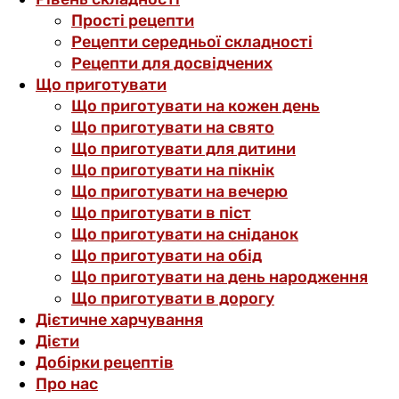
Прості рецепти
Рецепти середньої складності
Рецепти для досвідчених
Що приготувати
Що приготувати на кожен день
Що приготувати на свято
Що приготувати для дитини
Що приготувати на пікнік
Що приготувати на вечерю
Що приготувати в піст
Що приготувати на сніданок
Що приготувати на обід
Що приготувати на день народження
Що приготувати в дорогу
Дієтичне харчування
Дієти
Добірки рецептів
Про нас