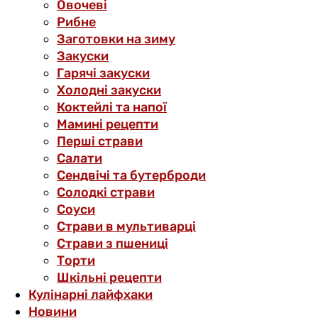
Овочеві
Рибне
Заготовки на зиму
Закуски
Гарячі закуски
Холодні закуски
Коктейлі та напої
Мамині рецепти
Перші страви
Салати
Сендвічі та бутерброди
Солодкі страви
Соуси
Страви в мультиварці
Страви з пшениці
Торти
Шкільні рецепти
Кулінарні лайфхаки
Новини