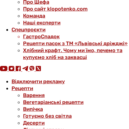
Про Шефа
Про сайт klopotenko.com
Команда
Наші експерти
Спецпроєкти
ГастроСпадок
Рецепти пасок з ТМ «Львівські дріжджі»
Хлібний крафт. Чому ми їмо, печемо та
купуємо хліб на заквасці
Відключити рекламу
Рецепти
Варення
Вегетаріанські рецепти
Випічка
Готуємо без світла
Десерти