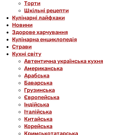
Торти
Шкільні рецепти
Кулінарні лайфхаки
Новини
Здорове харчування
Кулінарна енциклопедія
Страви
Кухні світу
Автентична українська кухня
Американська
Арабська
Баварська
Грузинська
Європейська
Індійська
Італійська
Китайська
Корейська
Кримськотатарська