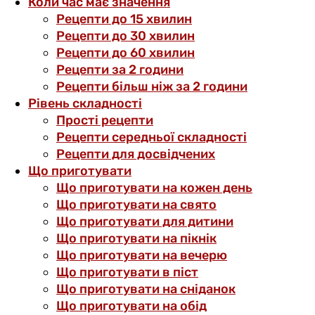
Коли час має значення
Рецепти до 15 хвилин
Рецепти до 30 хвилин
Рецепти до 60 хвилин
Рецепти за 2 години
Рецепти більш ніж за 2 години
Рівень складності
Прості рецепти
Рецепти середньої складності
Рецепти для досвідчених
Що приготувати
Що приготувати на кожен день
Що приготувати на свято
Що приготувати для дитини
Що приготувати на пікнік
Що приготувати на вечерю
Що приготувати в піст
Що приготувати на сніданок
Що приготувати на обід