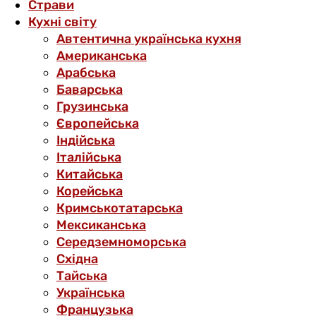
Страви
Кухні світу
Автентична українська кухня
Американська
Арабська
Баварська
Грузинська
Європейська
Індійська
Італійська
Китайська
Корейська
Кримськотатарська
Мексиканська
Середземноморська
Східна
Тайська
Українська
Французька