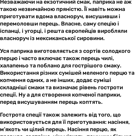
Незважаючи на екзотичний смак, паприка не аж
такою незвичайною пряністю. Її навіть можна
приготувати вдома власноруч, висушивши і
перемоловши перець. Власне, саму спецію і
іспанці, і угорці, і решта європейців виробляли
власноруч із мексиканської сировини.
Уся паприка виготовляється з сортів солодкого
перцю і часто включає також перець чилі,
халапеньо та поблано для гострішого смаку.
Використання різних сумішей меленого перцю та
копчення одних, а не інших, додає суміші
складніші смаки та визначає рівень гостроти
спеції. Ну а для створення копченої паприки,
перед висушуванням перець коптять.
Гострота спеції також залежить від того, що
використовується для її приготування: насіння,
м’якоть чи цілий перець. Насіння перцю, як