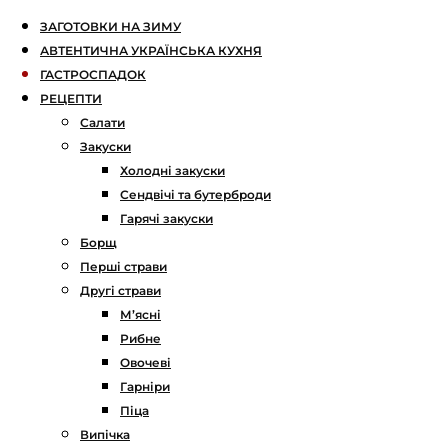
ЗАГОТОВКИ НА ЗИМУ
АВТЕНТИЧНА УКРАЇНСЬКА КУХНЯ
ГАСТРОСПАДОК
РЕЦЕПТИ
Салати
Закуски
Холодні закуски
Сендвічі та бутерброди
Гарячі закуски
Борщ
Перші страви
Другі страви
М’ясні
Рибне
Овочеві
Гарніри
Піца
Випічка