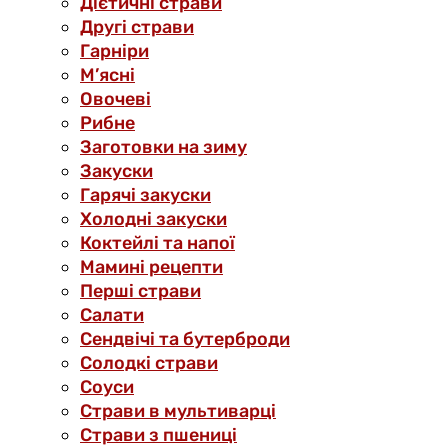
Дієтичні страви
Другі страви
Гарніри
М’ясні
Овочеві
Рибне
Заготовки на зиму
Закуски
Гарячі закуски
Холодні закуски
Коктейлі та напої
Мамині рецепти
Перші страви
Салати
Сендвічі та бутерброди
Солодкі страви
Соуси
Страви в мультиварці
Страви з пшениці