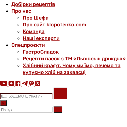
Добірки рецептів
Про нас
Про Шефа
Про сайт klopotenko.com
Команда
Наші експерти
Спецпроєкти
ГастроСпадок
Рецепти пасок з ТМ «Львівські дріжджі»
Хлібний крафт. Чому ми їмо, печемо та
купуємо хліб на заквасці
×