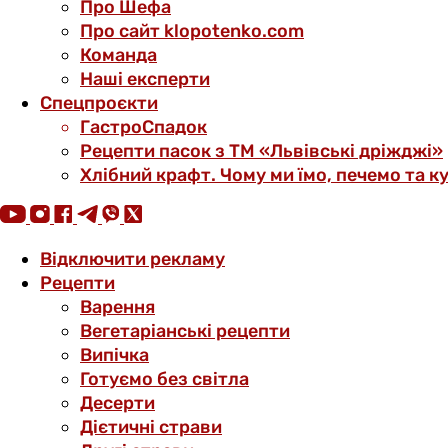
Про Шефа
Про сайт klopotenko.com
Команда
Наші експерти
Спецпроєкти
ГастроСпадок
Рецепти пасок з ТМ «Львівські дріжджі»
Хлібний крафт. Чому ми їмо, печемо та к
Відключити рекламу
Рецепти
Варення
Вегетаріанські рецепти
Випічка
Готуємо без світла
Десерти
Дієтичні страви