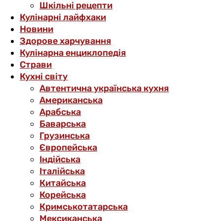
Шкільні рецепти
Кулінарні лайфхаки
Новини
Здорове харчування
Кулінарна енциклопедія
Страви
Кухні світу
Автентична українська кухня
Американська
Арабська
Баварська
Грузинська
Європейська
Індійська
Італійська
Китайська
Корейська
Кримськотатарська
Мексиканська