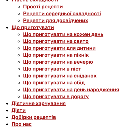
Прості рецепти
Рецепти середньої складності
Рецепти для досвідчених
Що приготувати
Що приготувати на кожен день
Що приготувати на свято
Що приготувати для дитини
Що приготувати на пікнік
Що приготувати на вечерю
Що приготувати в піст
Що приготувати на сніданок
Що приготувати на обід
Що приготувати на день народження
Що приготувати в дорогу
Дієтичне харчування
Дієти
Добірки рецептів
Про нас