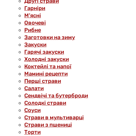
Другі страви
Гарніри
М’ясні
Овочеві
Рибне
Заготовки на зиму
Закуски
Гарячі закуски
Холодні закуски
Коктейлі та напої
Мамині рецепти
Перші страви
Салати
Сендвічі та бутерброди
Солодкі страви
Соуси
Страви в мультиварці
Страви з пшениці
Торти