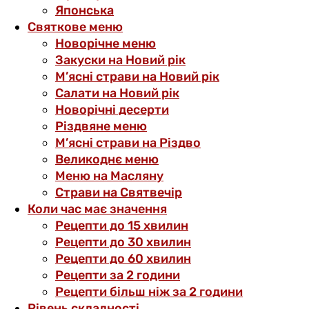
Японська
Святкове меню
Новорічне меню
Закуски на Новий рік
М’ясні страви на Новий рік
Салати на Новий рік
Новорічні десерти
Різдвяне меню
М’ясні страви на Різдво
Великоднє меню
Меню на Масляну
Страви на Святвечір
Коли час має значення
Рецепти до 15 хвилин
Рецепти до 30 хвилин
Рецепти до 60 хвилин
Рецепти за 2 години
Рецепти більш ніж за 2 години
Рівень складності