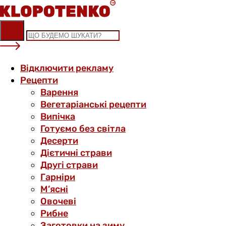
Skip
to
content
Відключити рекламу
Рецепти
Варення
Вегетаріанські рецепти
Випічка
Готуємо без світла
Десерти
Дієтичні страви
Другі страви
Гарніри
М’ясні
Овочеві
Рибне
Заготовки на зиму