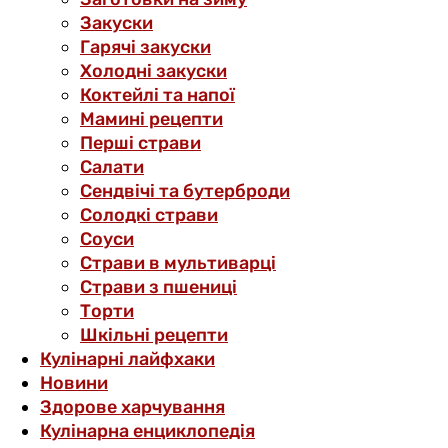
Закуски
Гарячі закуски
Холодні закуски
Коктейлі та напої
Мамині рецепти
Перші страви
Салати
Сендвічі та бутерброди
Солодкі страви
Соуси
Страви в мультиварці
Страви з пшениці
Торти
Шкільні рецепти
Кулінарні лайфхаки
Новини
Здорове харчування
Кулінарна енциклопедія