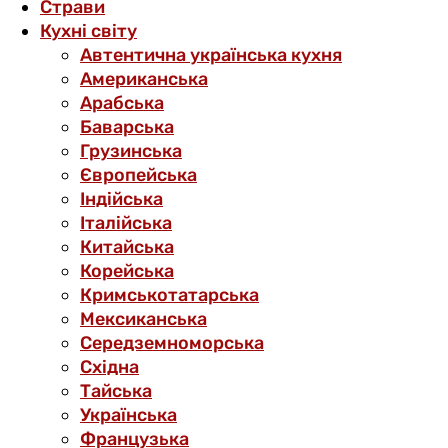
Страви
Кухні світу
Автентична українська кухня
Американська
Арабська
Баварська
Грузинська
Європейська
Індійська
Італійська
Китайська
Корейська
Кримськотатарська
Мексиканська
Середземноморська
Східна
Тайська
Українська
Французька