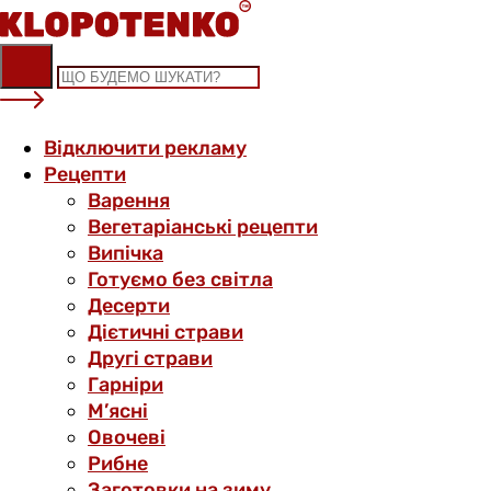
Skip
to
content
Відключити рекламу
Рецепти
Варення
Вегетаріанські рецепти
Випічка
Готуємо без світла
Десерти
Дієтичні страви
Другі страви
Гарніри
М’ясні
Овочеві
Рибне
Заготовки на зиму