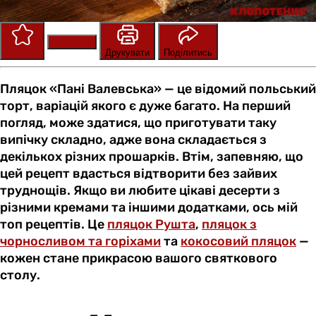
Зберегти
Оцінити
Друкувати
Поділитись
Пляцок «Пані Валевська» — це відомий польський
торт, варіацій якого є дуже багато. На перший
погляд, може здатися, що приготувати таку
випічку складно, адже вона складається з
декількох різних прошарків. Втім, запевняю, що
цей рецепт вдасться відтворити без зайвих
труднощів. Якщо ви любите цікаві десерти з
різними кремами та іншими додатками, ось мій
топ рецептів. Це
пляцок Рушта
,
пляцок з
чорносливом та горіхами
та
кокосовий пляцок
—
кожен стане прикрасою вашого святкового
столу.