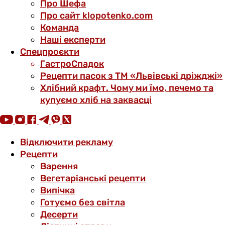
Про Шефа
Про сайт klopotenko.com
Команда
Наші експерти
Спецпроєкти
ГастроСпадок
Рецепти пасок з ТМ «Львівські дріжджі»
Хлібний крафт. Чому ми їмо, печемо та
купуємо хліб на заквасці
Відключити рекламу
Рецепти
Варення
Вегетаріанські рецепти
Випічка
Готуємо без світла
Десерти