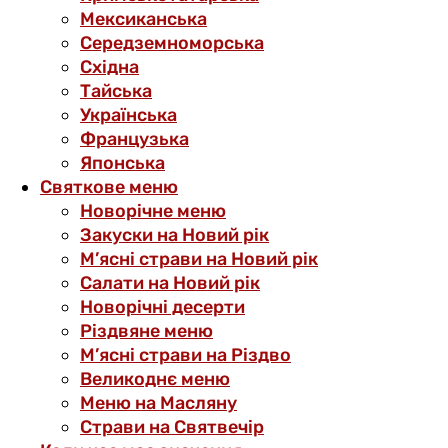
Мексиканська
Середземноморська
Східна
Тайська
Українська
Французька
Японська
Святкове меню
Новорічне меню
Закуски на Новий рік
М’ясні страви на Новий рік
Салати на Новий рік
Новорічні десерти
Різдвяне меню
М’ясні страви на Різдво
Великоднє меню
Меню на Масляну
Страви на Святвечір