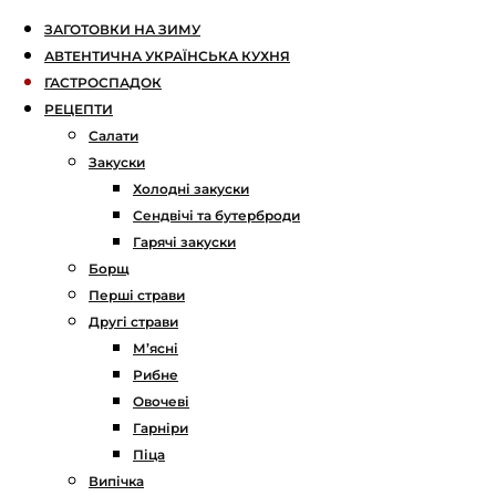
ЗАГОТОВКИ НА ЗИМУ
АВТЕНТИЧНА УКРАЇНСЬКА КУХНЯ
ГАСТРОСПАДОК
РЕЦЕПТИ
Салати
Закуски
Холодні закуски
Сендвічі та бутерброди
Гарячі закуски
Борщ
Перші страви
Другі страви
М’ясні
Рибне
Овочеві
Гарніри
Піца
Випічка