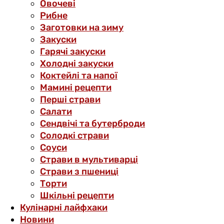
Овочеві
Рибне
Заготовки на зиму
Закуски
Гарячі закуски
Холодні закуски
Коктейлі та напої
Мамині рецепти
Перші страви
Салати
Сендвічі та бутерброди
Солодкі страви
Соуси
Страви в мультиварці
Страви з пшениці
Торти
Шкільні рецепти
Кулінарні лайфхаки
Новини