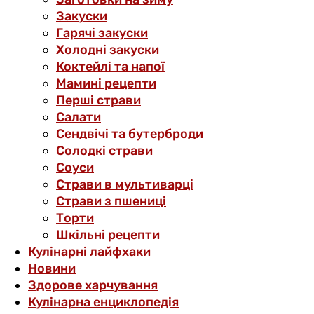
Закуски
Гарячі закуски
Холодні закуски
Коктейлі та напої
Мамині рецепти
Перші страви
Салати
Сендвічі та бутерброди
Солодкі страви
Соуси
Страви в мультиварці
Страви з пшениці
Торти
Шкільні рецепти
Кулінарні лайфхаки
Новини
Здорове харчування
Кулінарна енциклопедія