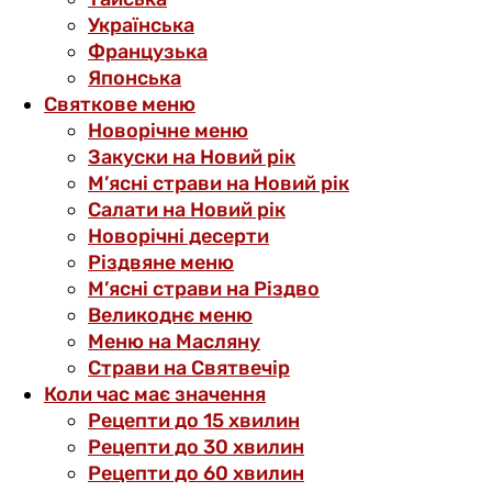
Українська
Французька
Японська
Святкове меню
Новорічне меню
Закуски на Новий рік
М’ясні страви на Новий рік
Салати на Новий рік
Новорічні десерти
Різдвяне меню
М’ясні страви на Різдво
Великоднє меню
Меню на Масляну
Страви на Святвечір
Коли час має значення
Рецепти до 15 хвилин
Рецепти до 30 хвилин
Рецепти до 60 хвилин