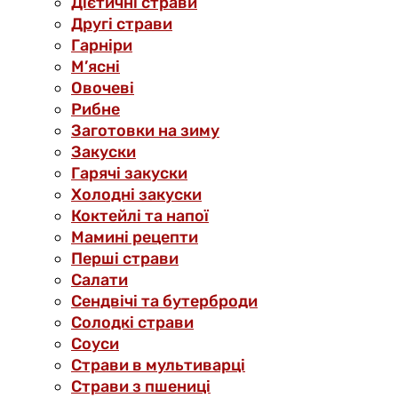
Дієтичні страви
Другі страви
Гарніри
М’ясні
Овочеві
Рибне
Заготовки на зиму
Закуски
Гарячі закуски
Холодні закуски
Коктейлі та напої
Мамині рецепти
Перші страви
Салати
Сендвічі та бутерброди
Солодкі страви
Соуси
Страви в мультиварці
Страви з пшениці