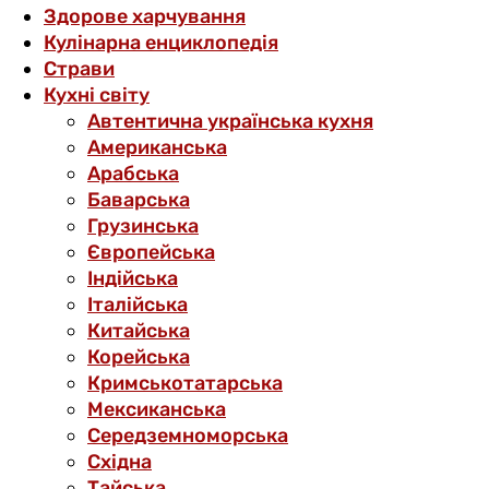
Здорове харчування
Кулінарна енциклопедія
Страви
Кухні світу
Автентична українська кухня
Американська
Арабська
Баварська
Грузинська
Європейська
Індійська
Італійська
Китайська
Корейська
Кримськотатарська
Мексиканська
Середземноморська
Східна
Тайська