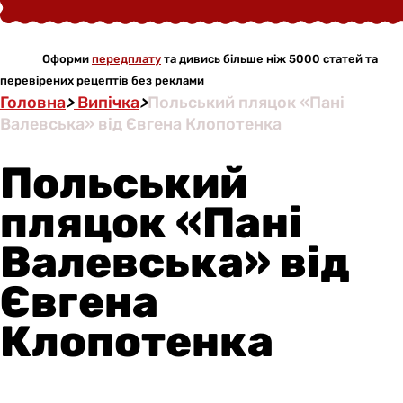
Оформи
передплату
та дивись більше ніж 5000 статей та
перевірених рецептів без реклами
Головна
>
Випічка
>
Польський пляцок «Пані
Валевська» від Євгена Клопотенка
Польський
пляцок «Пані
Валевська» від
Євгена
Клопотенка