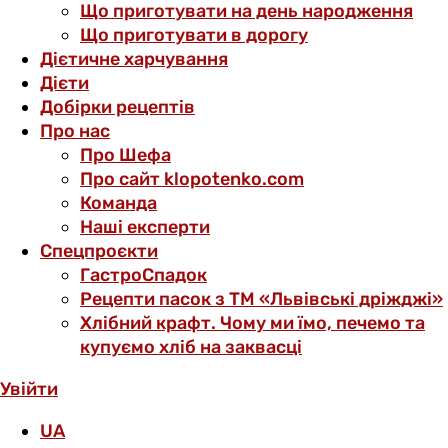
Що приготувати на день народження
Що приготувати в дорогу
Дієтичне харчування
Дієти
Добірки рецептів
Про нас
Про Шефа
Про сайт klopotenko.com
Команда
Наші експерти
Спецпроєкти
ГастроСпадок
Рецепти пасок з ТМ «Львівські дріжджі»
Хлібний крафт. Чому ми їмо, печемо та
купуємо хліб на заквасці
Увійти
UA