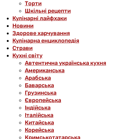
Торти
Шкільні рецепти
Кулінарні лайфхаки
Новини
Здорове харчування
Кулінарна енциклопедія
Страви
Кухні світу
Автентична українська кухня
Американська
Арабська
Баварська
Грузинська
Європейська
Індійська
Італійська
Китайська
Корейська
Кримськотатарська