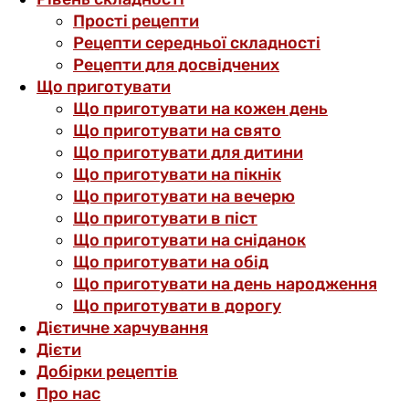
Прості рецепти
Рецепти середньої складності
Рецепти для досвідчених
Що приготувати
Що приготувати на кожен день
Що приготувати на свято
Що приготувати для дитини
Що приготувати на пікнік
Що приготувати на вечерю
Що приготувати в піст
Що приготувати на сніданок
Що приготувати на обід
Що приготувати на день народження
Що приготувати в дорогу
Дієтичне харчування
Дієти
Добірки рецептів
Про нас