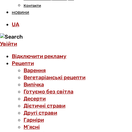
Контакти
НОВИНИ
UA
Увійти
Відключити рекламу
Рецепти
Варення
Вегетаріанські рецепти
Випічка
Готуємо без світла
Десерти
Дієтичні страви
Другі страви
Гарніри
М’ясні