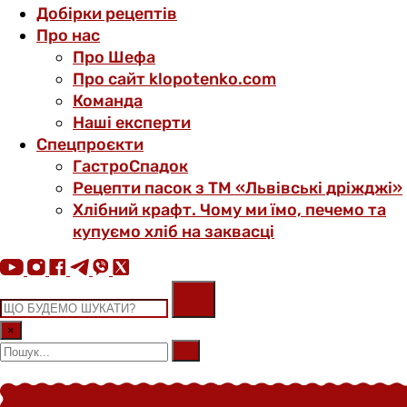
Добірки рецептів
Про нас
Про Шефа
Про сайт klopotenko.com
Команда
Наші експерти
Спецпроєкти
ГастроСпадок
Рецепти пасок з ТМ «Львівські дріжджі»
Хлібний крафт. Чому ми їмо, печемо та
купуємо хліб на заквасці
×