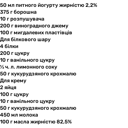
50 мл
питного
йогурту жирністю 2,2%
375 г
борошна
10 г
розпушувача
200 г
виноградного
джему
100 г
мигдалевих
пластівців
Для білкового шару
4 білки
200 г
цукру
10 г
ванільного
цукру
½ ч.
л.
лимонного соку
50 г
кукурудзяного
крохмалю
Для крему
2 яйця
100 г
цукру
10 г
ванільного
цукру
50 г
кукурудзяного
крохмалю
450 мл
молока
100 г
масла
жирністю 82,5%