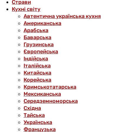
Страви
Кухні світу
Автентична українська кухня
Американська
Арабська
Баварська
Грузинська
Європейська
Індійська
Італійська
Китайська
Корейська
Кримськотатарська
Мексиканська
Середземноморська
Східна
Тайська
Українська
Французька