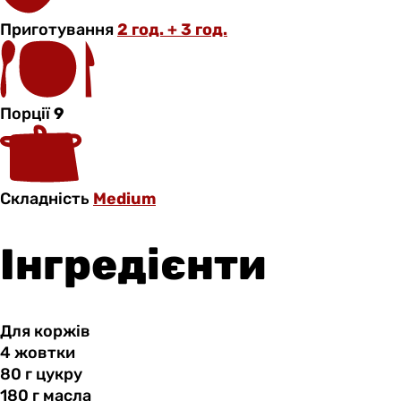
Приготування
2 год. + 3 год.
Порції
9
Складність
Medium
Інгредієнти
Для коржів
4 жовтки
80 г
цукру
180 г
масла