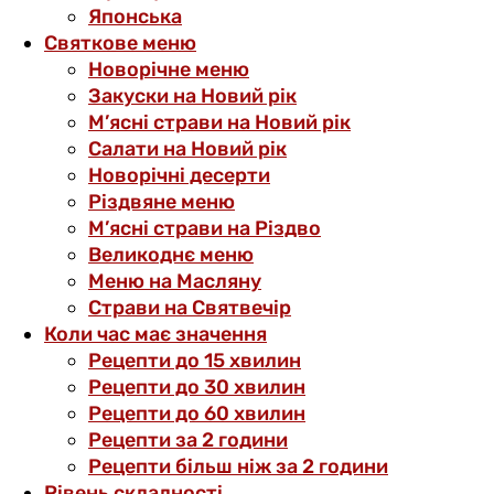
Японська
Святкове меню
Новорічне меню
Закуски на Новий рік
М’ясні страви на Новий рік
Салати на Новий рік
Новорічні десерти
Різдвяне меню
М’ясні страви на Різдво
Великоднє меню
Меню на Масляну
Страви на Святвечір
Коли час має значення
Рецепти до 15 хвилин
Рецепти до 30 хвилин
Рецепти до 60 хвилин
Рецепти за 2 години
Рецепти більш ніж за 2 години
Рівень складності