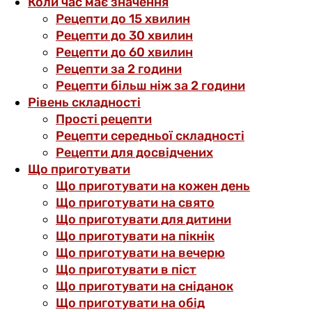
Коли час має значення
Рецепти до 15 хвилин
Рецепти до 30 хвилин
Рецепти до 60 хвилин
Рецепти за 2 години
Рецепти більш ніж за 2 години
Рівень складності
Прості рецепти
Рецепти середньої складності
Рецепти для досвідчених
Що приготувати
Що приготувати на кожен день
Що приготувати на свято
Що приготувати для дитини
Що приготувати на пікнік
Що приготувати на вечерю
Що приготувати в піст
Що приготувати на сніданок
Що приготувати на обід