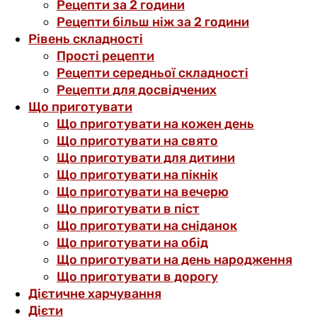
Рецепти за 2 години
Рецепти більш ніж за 2 години
Рівень складності
Прості рецепти
Рецепти середньої складності
Рецепти для досвідчених
Що приготувати
Що приготувати на кожен день
Що приготувати на свято
Що приготувати для дитини
Що приготувати на пікнік
Що приготувати на вечерю
Що приготувати в піст
Що приготувати на сніданок
Що приготувати на обід
Що приготувати на день народження
Що приготувати в дорогу
Дієтичне харчування
Дієти