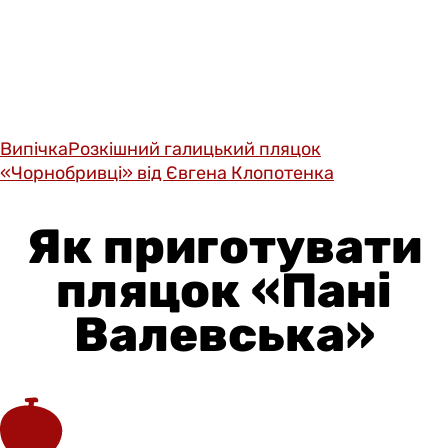
Випічка
Розкішний галицький пляцок
«Чорнобривці» від Євгена Клопотенка
Як приготувати
пляцок «Пані
Валевська»