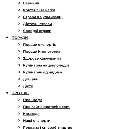
Варення
Коктейлі та напої
Страви в мультиварці
Дієтичні страви
Солодкі страви
ПОРАДИ
Поради експертів
Поради Клопотенка
Здорове харчування
Кулінарна енциклопедія
Кулінарний довідник
Добірки
Дієти
ПРО НАС
Про Шефа
Про сайт klopotenko.com
Команда
Наші експерти
Реклама і співробітництво