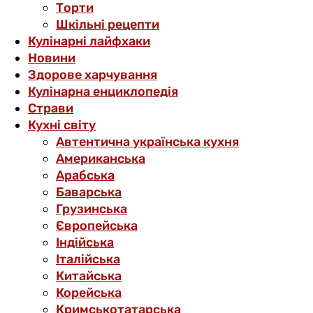
Торти
Шкільні рецепти
Кулінарні лайфхаки
Новини
Здорове харчування
Кулінарна енциклопедія
Страви
Кухні світу
Автентична українська кухня
Американська
Арабська
Баварська
Грузинська
Європейська
Індійська
Італійська
Китайська
Корейська
Кримськотатарська