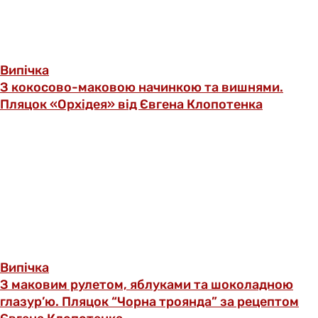
Випічка
З кокосово-маковою начинкою та вишнями.
Пляцок «Орхідея» від Євгена Клопотенка
Випічка
З маковим рулетом, яблуками та шоколадною
глазур’ю. Пляцок “Чорна троянда” за рецептом