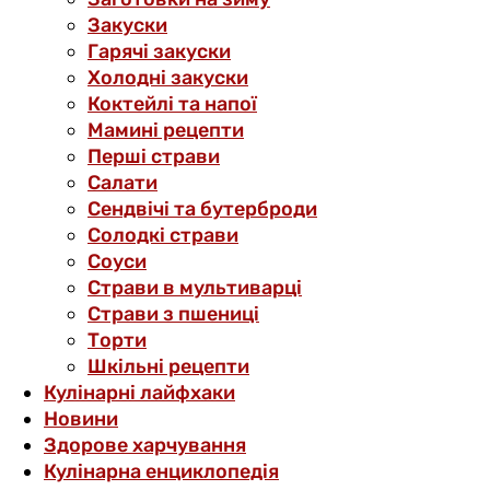
Закуски
Гарячі закуски
Холодні закуски
Коктейлі та напої
Мамині рецепти
Перші страви
Салати
Сендвічі та бутерброди
Солодкі страви
Соуси
Страви в мультиварці
Страви з пшениці
Торти
Шкільні рецепти
Кулінарні лайфхаки
Новини
Здорове харчування
Кулінарна енциклопедія