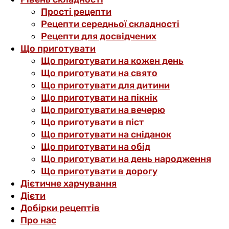
Прості рецепти
Рецепти середньої складності
Рецепти для досвідчених
Що приготувати
Що приготувати на кожен день
Що приготувати на свято
Що приготувати для дитини
Що приготувати на пікнік
Що приготувати на вечерю
Що приготувати в піст
Що приготувати на сніданок
Що приготувати на обід
Що приготувати на день народження
Що приготувати в дорогу
Дієтичне харчування
Дієти
Добірки рецептів
Про нас