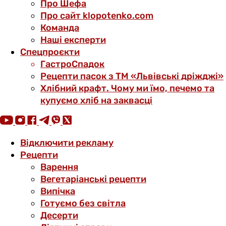
Про Шефа
Про сайт klopotenko.com
Команда
Наші експерти
Спецпроєкти
ГастроСпадок
Рецепти пасок з ТМ «Львівські дріжджі»
Хлібний крафт. Чому ми їмо, печемо та
купуємо хліб на заквасці
Відключити рекламу
Рецепти
Варення
Вегетаріанські рецепти
Випічка
Готуємо без світла
Десерти