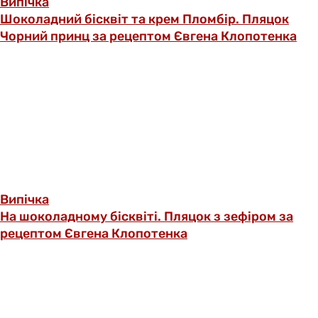
Випічка
Шоколадний бісквіт та крем Пломбір. Пляцок
Чорний принц за рецептом Євгена Клопотенка
Випічка
На шоколадному бісквіті. Пляцок з зефіром за
рецептом Євгена Клопотенка