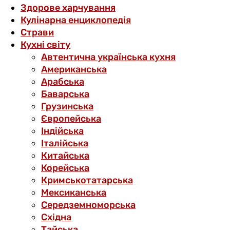
Здорове харчування
Кулінарна енциклопедія
Страви
Кухні світу
Автентична українська кухня
Американська
Арабська
Баварська
Грузинська
Європейська
Індійська
Італійська
Китайська
Корейська
Кримськотатарська
Мексиканська
Середземноморська
Східна
Тайська