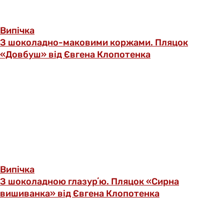
Випічка
З шоколадно-маковими коржами. Пляцок
«Довбуш» від Євгена Клопотенка
Випічка
З шоколадною глазурʼю. Пляцок «Сирна
вишиванка» від Євгена Клопотенка