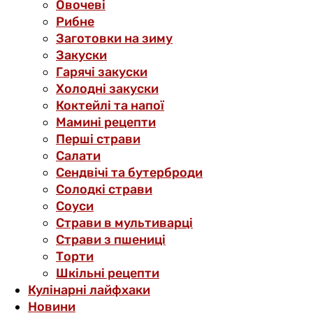
Овочеві
Рибне
Заготовки на зиму
Закуски
Гарячі закуски
Холодні закуски
Коктейлі та напої
Мамині рецепти
Перші страви
Салати
Сендвічі та бутерброди
Солодкі страви
Соуси
Страви в мультиварці
Страви з пшениці
Торти
Шкільні рецепти
Кулінарні лайфхаки
Новини