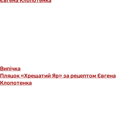
Євгена Клопотенка
Випічка
Пляцок «Хрещатий Яр» за рецептом Євгена
Клопотенка