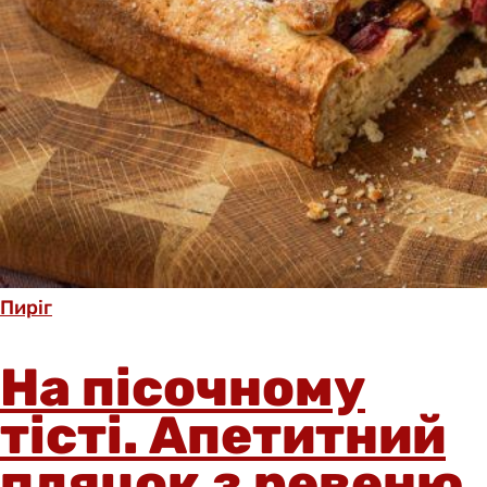
Пиріг
На пісочному
тісті. Апетитний
пляцок з ревеню