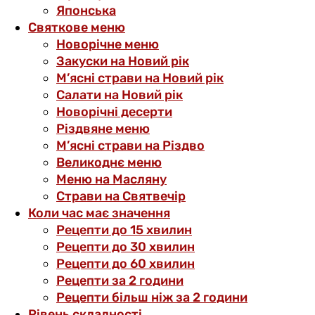
Японська
Святкове меню
Новорічне меню
Закуски на Новий рік
М’ясні страви на Новий рік
Салати на Новий рік
Новорічні десерти
Різдвяне меню
М’ясні страви на Різдво
Великоднє меню
Меню на Масляну
Страви на Святвечір
Коли час має значення
Рецепти до 15 хвилин
Рецепти до 30 хвилин
Рецепти до 60 хвилин
Рецепти за 2 години
Рецепти більш ніж за 2 години
Рівень складності