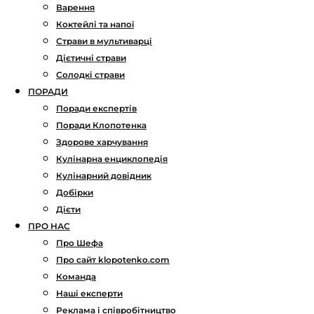
Варення
Коктейлі та напої
Страви в мультиварці
Дієтичні страви
Солодкі страви
ПОРАДИ
Поради експертів
Поради Клопотенка
Здорове харчування
Кулінарна енциклопедія
Кулінарний довідник
Добірки
Дієти
ПРО НАС
Про Шефа
Про сайт klopotenko.com
Команда
Наші експерти
Реклама і співробітництво