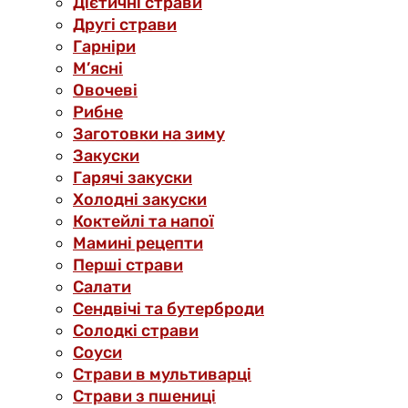
Дієтичні страви
Другі страви
Гарніри
М’ясні
Овочеві
Рибне
Заготовки на зиму
Закуски
Гарячі закуски
Холодні закуски
Коктейлі та напої
Мамині рецепти
Перші страви
Салати
Сендвічі та бутерброди
Солодкі страви
Соуси
Страви в мультиварці
Страви з пшениці