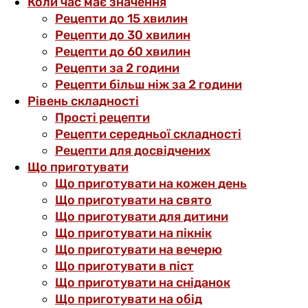
Коли час має значення
Рецепти до 15 хвилин
Рецепти до 30 хвилин
Рецепти до 60 хвилин
Рецепти за 2 години
Рецепти більш ніж за 2 години
Рівень складності
Прості рецепти
Рецепти середньої складності
Рецепти для досвідчених
Що приготувати
Що приготувати на кожен день
Що приготувати на свято
Що приготувати для дитини
Що приготувати на пікнік
Що приготувати на вечерю
Що приготувати в піст
Що приготувати на сніданок
Що приготувати на обід