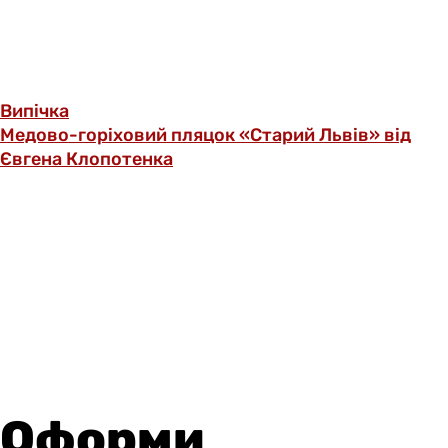
Випічка
Медово-горіховий пляцок «Старий Львів» від
Євгена Клопотенка
Оформи