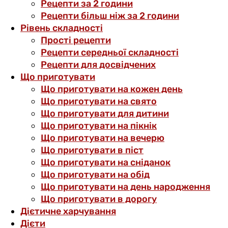
Рецепти за 2 години
Рецепти більш ніж за 2 години
Рівень складності
Прості рецепти
Рецепти середньої складності
Рецепти для досвідчених
Що приготувати
Що приготувати на кожен день
Що приготувати на свято
Що приготувати для дитини
Що приготувати на пікнік
Що приготувати на вечерю
Що приготувати в піст
Що приготувати на сніданок
Що приготувати на обід
Що приготувати на день народження
Що приготувати в дорогу
Дієтичне харчування
Дієти