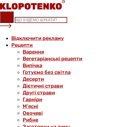
Skip
to
content
Відключити рекламу
Рецепти
Варення
Вегетаріанські рецепти
Випічка
Готуємо без світла
Десерти
Дієтичні страви
Другі страви
Гарніри
М’ясні
Овочеві
Рибне
Заготовки на зиму