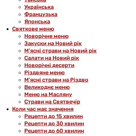
Українська
Французька
Японська
Святкове меню
Новорічне меню
Закуски на Новий рік
М’ясні страви на Новий рік
Салати на Новий рік
Новорічні десерти
Різдвяне меню
М’ясні страви на Різдво
Великоднє меню
Меню на Масляну
Страви на Святвечір
Коли час має значення
Рецепти до 15 хвилин
Рецепти до 30 хвилин
Рецепти до 60 хвилин