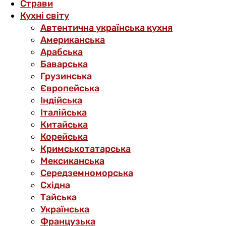
Страви
Кухні світу
Автентична українська кухня
Американська
Арабська
Баварська
Грузинська
Європейська
Індійська
Італійська
Китайська
Корейська
Кримськотатарська
Мексиканська
Середземноморська
Східна
Тайська
Українська
Французька