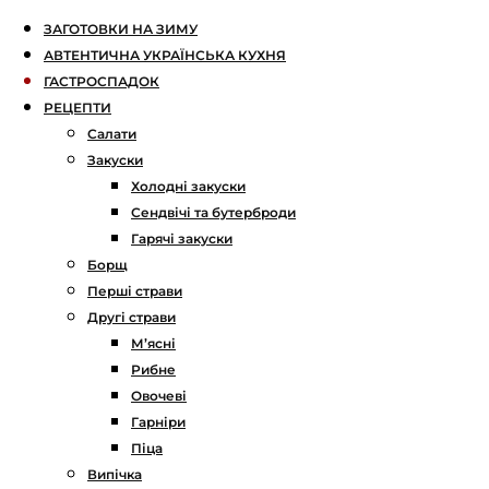
ЗАГОТОВКИ НА ЗИМУ
АВТЕНТИЧНА УКРАЇНСЬКА КУХНЯ
ГАСТРОСПАДОК
РЕЦЕПТИ
Салати
Закуски
Холодні закуски
Сендвічі та бутерброди
Гарячі закуски
Борщ
Перші страви
Другі страви
М’ясні
Рибне
Овочеві
Гарніри
Піца
Випічка