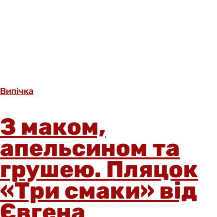
Випічка
З маком,
апельсином та
грушею. Пляцок
«Три смаки» від
Євгена