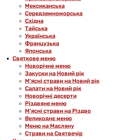
Мексиканська
Середземноморська
Східна
Тайська
Українська
Французька
Японська
Святкове меню
Новорічне меню
Закуски на Новий рік
М’ясні страви на Новий рік
Салати на Новий рік
Новорічні десерти
Різдвяне меню
М’ясні страви на Різдво
Великоднє меню
Меню на Масляну
Страви на Святвечір