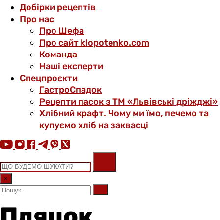
Добірки рецептів
Про нас
Про Шефа
Про сайт klopotenko.com
Команда
Наші експерти
Спецпроєкти
ГастроСпадок
Рецепти пасок з ТМ «Львівські дріжджі»
Хлібний крафт. Чому ми їмо, печемо та
купуємо хліб на заквасці
×
Пляцок