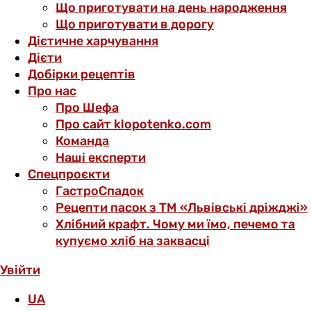
Що приготувати на день народження
Що приготувати в дорогу
Дієтичне харчування
Дієти
Добірки рецептів
Про нас
Про Шефа
Про сайт klopotenko.com
Команда
Наші експерти
Спецпроєкти
ГастроСпадок
Рецепти пасок з ТМ «Львівські дріжджі»
Хлібний крафт. Чому ми їмо, печемо та
купуємо хліб на заквасці
Увійти
UA