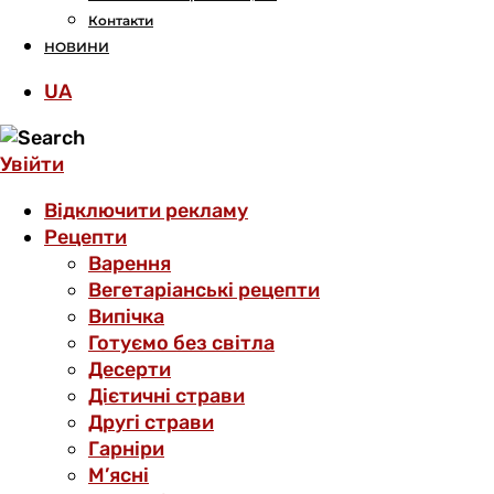
Контакти
НОВИНИ
UA
Увійти
Відключити рекламу
Рецепти
Варення
Вегетаріанські рецепти
Випічка
Готуємо без світла
Десерти
Дієтичні страви
Другі страви
Гарніри
М’ясні