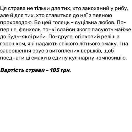
Ця страва не тільки для тих, хто закоханий у рибу,
але й для тих, хто ставиться до неї з певною
прохолодою. Бо цей голець – суцільна любов. По-
перше, фенхель, тонкі слайси якого пасують майже
до будь-якої риби. По-друге, огірковий реліш з
горошком, які надають свіжого літнього смаку. І на
завершення соус з витоплених вершків, щоб
поєднати ці смаки в єдину кулінарну композицію.
Вартість страви – 185 грн.