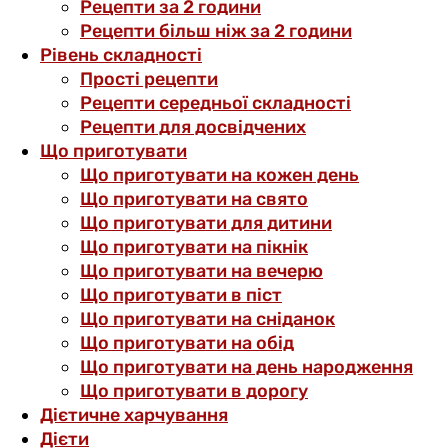
Рецепти за 2 години
Рецепти більш ніж за 2 години
Рівень складності
Прості рецепти
Рецепти середньої складності
Рецепти для досвідчених
Що приготувати
Що приготувати на кожен день
Що приготувати на свято
Що приготувати для дитини
Що приготувати на пікнік
Що приготувати на вечерю
Що приготувати в піст
Що приготувати на сніданок
Що приготувати на обід
Що приготувати на день народження
Що приготувати в дорогу
Дієтичне харчування
Дієти