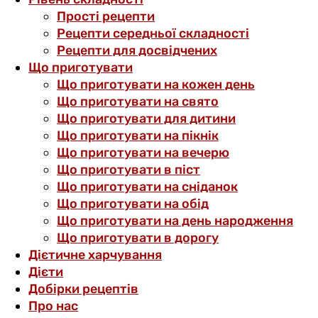
Прості рецепти
Рецепти середньої складності
Рецепти для досвідчених
Що приготувати
Що приготувати на кожен день
Що приготувати на свято
Що приготувати для дитини
Що приготувати на пікнік
Що приготувати на вечерю
Що приготувати в піст
Що приготувати на сніданок
Що приготувати на обід
Що приготувати на день народження
Що приготувати в дорогу
Дієтичне харчування
Дієти
Добірки рецептів
Про нас