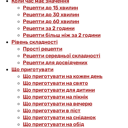
Коли час має значення
Рецепти до 15 хвилин
Рецепти до 30 хвилин
Рецепти до 60 хвилин
Рецепти за 2 години
Рецепти більш ніж за 2 години
Рівень складності
Прості рецепти
Рецепти середньої складності
Рецепти для досвідчених
Що приготувати
Що приготувати на кожен день
Що приготувати на свято
Що приготувати для дитини
Що приготувати на пікнік
Що приготувати на вечерю
Що приготувати в піст
Що приготувати на сніданок
Що приготувати на обід