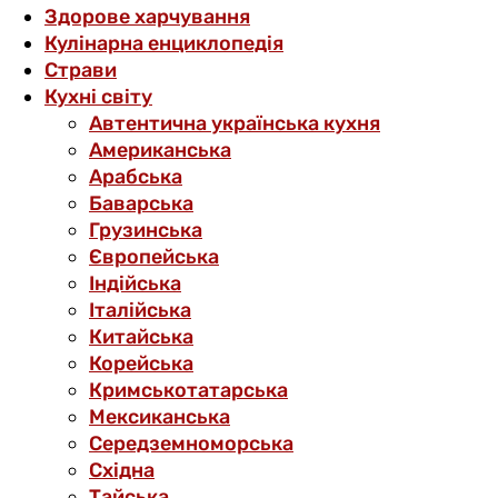
Здорове харчування
Кулінарна енциклопедія
Страви
Кухні світу
Автентична українська кухня
Американська
Арабська
Баварська
Грузинська
Європейська
Індійська
Італійська
Китайська
Корейська
Кримськотатарська
Мексиканська
Середземноморська
Східна
Тайська