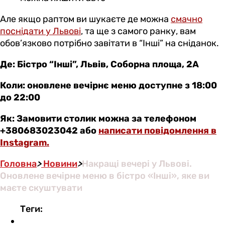
Але якщо раптом ви шукаєте де можна
смачно
поснідати у Львові
, та ще з самого ранку, вам
обов’язково потрібно завітати в “Інші” на сніданок.
Де: Бістро “Інші”, Львів, Соборна площа, 2А
Коли: оновлене вечірнє меню доступне з 18:00
до 22:00
Як: Замовити столик можна за телефоном
+380683023042 або
написати повідомлення в
Instagram.
Головна
>
Новини
>
Накращі вечері у Львові.
Оновлене вечірне меню в бістро «Інші», яке ви
маєте скуштувати
Теги: