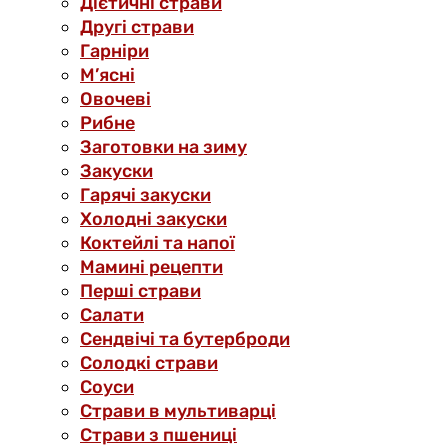
Дієтичні страви
Другі страви
Гарніри
М’ясні
Овочеві
Рибне
Заготовки на зиму
Закуски
Гарячі закуски
Холодні закуски
Коктейлі та напої
Мамині рецепти
Перші страви
Салати
Сендвічі та бутерброди
Солодкі страви
Соуси
Страви в мультиварці
Страви з пшениці