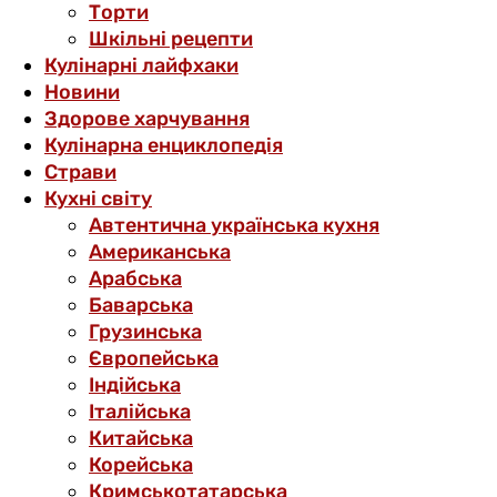
Торти
Шкільні рецепти
Кулінарні лайфхаки
Новини
Здорове харчування
Кулінарна енциклопедія
Страви
Кухні світу
Автентична українська кухня
Американська
Арабська
Баварська
Грузинська
Європейська
Індійська
Італійська
Китайська
Корейська
Кримськотатарська