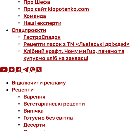
Про Шефа
Про сайт klopotenko.com
Команда
Наші експерти
Спецпроєкти
ГастроСпадок
Рецепти пасок з ТМ «Львівські дріжджі»
Хлібний крафт. Чому ми їмо, печемо та
купуємо хліб на заквасці
Відключити рекламу
Рецепти
Варення
Вегетаріанські рецепти
Випічка
Готуємо без світла
Десерти