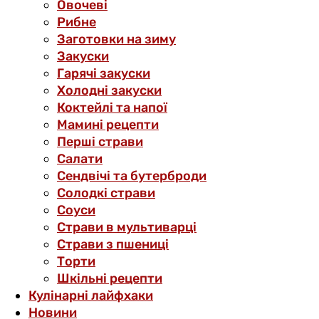
Овочеві
Рибне
Заготовки на зиму
Закуски
Гарячі закуски
Холодні закуски
Коктейлі та напої
Мамині рецепти
Перші страви
Салати
Сендвічі та бутерброди
Солодкі страви
Соуси
Страви в мультиварці
Страви з пшениці
Торти
Шкільні рецепти
Кулінарні лайфхаки
Новини