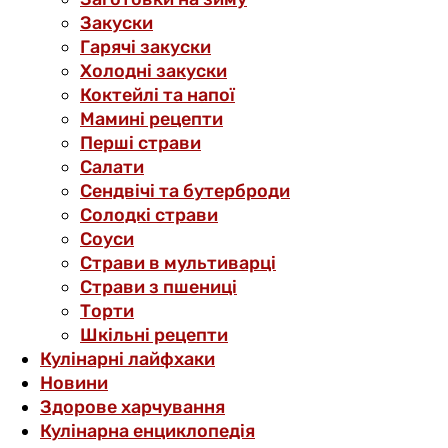
Закуски
Гарячі закуски
Холодні закуски
Коктейлі та напої
Мамині рецепти
Перші страви
Салати
Сендвічі та бутерброди
Солодкі страви
Соуси
Страви в мультиварці
Страви з пшениці
Торти
Шкільні рецепти
Кулінарні лайфхаки
Новини
Здорове харчування
Кулінарна енциклопедія