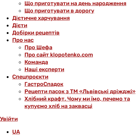
Що приготувати на день народження
Що приготувати в дорогу
Дієтичне харчування
Дієти
Добірки рецептів
Про нас
Про Шефа
Про сайт klopotenko.com
Команда
Наші експерти
Спецпроєкти
ГастроСпадок
Рецепти пасок з ТМ «Львівські дріжджі»
Хлібний крафт. Чому ми їмо, печемо та
купуємо хліб на заквасці
Увійти
UA