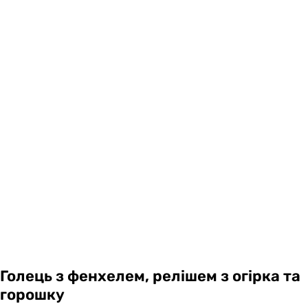
Голець з фенхелем, релішем з огірка та
горошку