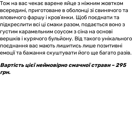
Тож на вас чекає варене яйце з ніжним жовтком
всередині, приготоване в оболонці зі свинячого та
яловичого фаршу і кровʼянки. Щоб поєднати та
підкреслити всі ці смаки разом, подається воно з
густим карамельним соусом з сіна на основі
вершків і курячого бульйону. Від такого унікального
поєднання вас мають лишитись лише позитивні
емоції та бажання скуштувати його ще багато разів.
Вартість цієї неймовірно смачної страви – 295
грн.