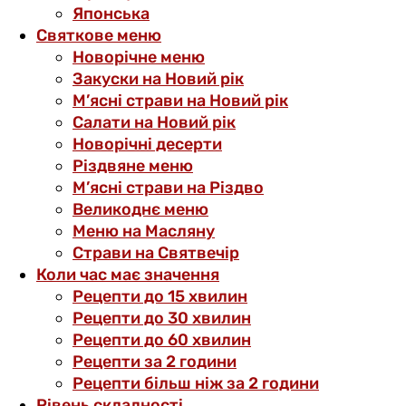
Японська
Святкове меню
Новорічне меню
Закуски на Новий рік
М’ясні страви на Новий рік
Салати на Новий рік
Новорічні десерти
Різдвяне меню
М’ясні страви на Різдво
Великоднє меню
Меню на Масляну
Страви на Святвечір
Коли час має значення
Рецепти до 15 хвилин
Рецепти до 30 хвилин
Рецепти до 60 хвилин
Рецепти за 2 години
Рецепти більш ніж за 2 години
Рівень складності