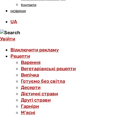
Контакти
НОВИНИ
UA
Увійти
Відключити рекламу
Рецепти
Варення
Вегетаріанські рецепти
Випічка
Готуємо без світла
Десерти
Дієтичні страви
Другі страви
Гарніри
М’ясні