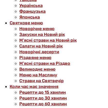
Українська
Французька
Японська
Святкове меню
Новорічне меню
Закуски на Новий рік
М’ясні страви на Новий рік
Салати на Новий рік
Новорічні десерти
Різдвяне меню
М’ясні страви на Різдво
Великоднє меню
Меню на Масляну
Страви на Святвечір
Коли час має значення
Рецепти до 15 хвилин
Рецепти до 30 хвилин
Рецепти до 60 хвилин