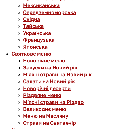
Мексиканська
Середземноморська
Східна
Тайська
Українська
Французька
Японська
Святкове меню
Новорічне меню
Закуски на Новий рік
М’ясні страви на Новий рік
Салати на Новий рік
Новорічні десерти
Різдвяне меню
М’ясні страви на Різдво
Великоднє меню
Меню на Масляну
Страви на Святвечір