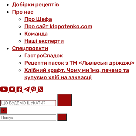
Добірки рецептів
Про нас
Про Шефа
Про сайт klopotenko.com
Команда
Наші експерти
Спецпроєкти
ГастроСпадок
Рецепти пасок з ТМ «Львівські дріжджі»
Хлібний крафт. Чому ми їмо, печемо та
купуємо хліб на заквасці
×