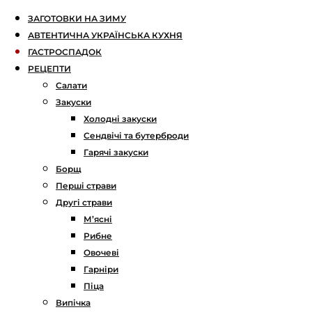
ЗАГОТОВКИ НА ЗИМУ
АВТЕНТИЧНА УКРАЇНСЬКА КУХНЯ
ГАСТРОСПАДОК
РЕЦЕПТИ
Салати
Закуски
Холодні закуски
Сендвічі та бутерброди
Гарячі закуски
Борщ
Перші страви
Другі страви
М’ясні
Рибне
Овочеві
Гарніри
Піца
Випічка