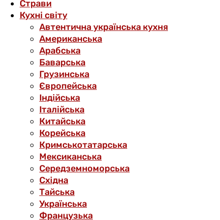
Страви
Кухні світу
Автентична українська кухня
Американська
Арабська
Баварська
Грузинська
Європейська
Індійська
Італійська
Китайська
Корейська
Кримськотатарська
Мексиканська
Середземноморська
Східна
Тайська
Українська
Французька