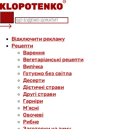
Skip
to
content
Відключити рекламу
Рецепти
Варення
Вегетаріанські рецепти
Випічка
Готуємо без світла
Десерти
Дієтичні страви
Другі страви
Гарніри
М’ясні
Овочеві
Рибне
Заготовки на зиму