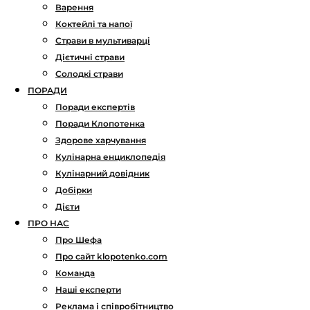
Варення
Коктейлі та напої
Страви в мультиварці
Дієтичні страви
Солодкі страви
ПОРАДИ
Поради експертів
Поради Клопотенка
Здорове харчування
Кулінарна енциклопедія
Кулінарний довідник
Добірки
Дієти
ПРО НАС
Про Шефа
Про сайт klopotenko.com
Команда
Наші експерти
Реклама і співробітництво