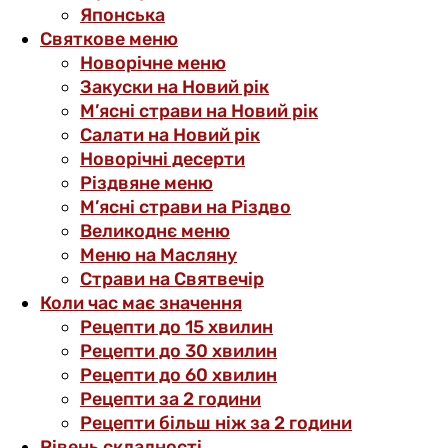
Японська
Святкове меню
Новорічне меню
Закуски на Новий рік
М’ясні страви на Новий рік
Салати на Новий рік
Новорічні десерти
Різдвяне меню
М’ясні страви на Різдво
Великоднє меню
Меню на Масляну
Страви на Святвечір
Коли час має значення
Рецепти до 15 хвилин
Рецепти до 30 хвилин
Рецепти до 60 хвилин
Рецепти за 2 години
Рецепти більш ніж за 2 години
Рівень складності