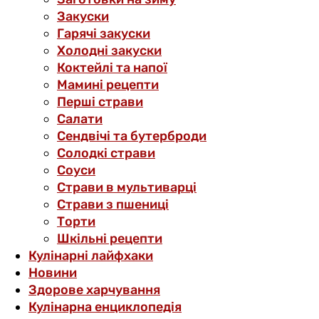
Закуски
Гарячі закуски
Холодні закуски
Коктейлі та напої
Мамині рецепти
Перші страви
Салати
Сендвічі та бутерброди
Солодкі страви
Соуси
Страви в мультиварці
Страви з пшениці
Торти
Шкільні рецепти
Кулінарні лайфхаки
Новини
Здорове харчування
Кулінарна енциклопедія