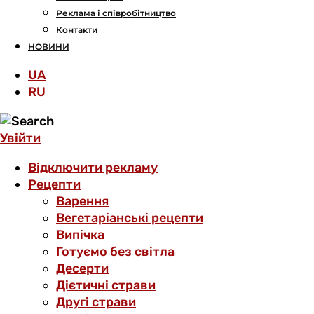
Реклама і співробітництво
Контакти
НОВИНИ
UA
RU
Увійти
Відключити рекламу
Рецепти
Варення
Вегетаріанські рецепти
Випічка
Готуємо без світла
Десерти
Дієтичні страви
Другі страви