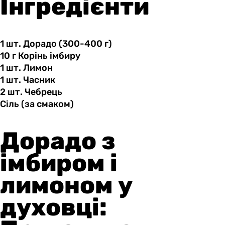
Інгредієнти
1 шт.
Дорадо
(300-400 г)
10 г
Корінь
імбиру
1 шт.
Лимон
1 шт.
Часник
2 шт.
Чебрець
Сіль (за
смаком)
Дорадо з
імбиром і
лимоном у
духовці: