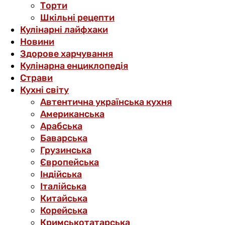
Торти
Шкільні рецепти
Кулінарні лайфхаки
Новини
Здорове харчування
Кулінарна енциклопедія
Страви
Кухні світу
Автентична українська кухня
Американська
Арабська
Баварська
Грузинська
Європейська
Індійська
Італійська
Китайська
Корейська
Кримськотатарська