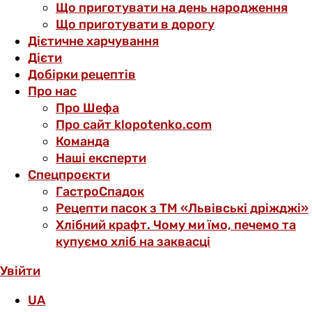
Що приготувати на день народження
Що приготувати в дорогу
Дієтичне харчування
Дієти
Добірки рецептів
Про нас
Про Шефа
Про сайт klopotenko.com
Команда
Наші експерти
Спецпроєкти
ГастроСпадок
Рецепти пасок з ТМ «Львівські дріжджі»
Хлібний крафт. Чому ми їмо, печемо та
купуємо хліб на заквасці
Увійти
UA