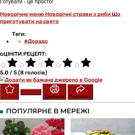
Готувати - це просто!
Новорічне меню
Новорічні страви з риби
Що
приготувати на свято
Теги:
#Дорадо
оЦІНІТИ РЕЦЕПТ:
5.0 / 5 (8 голосів)
Зберегти
Оцінити
Друкувати
Поділитись