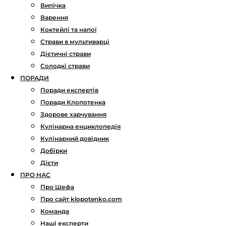
Випічка
Варення
Коктейлі та напої
Страви в мультиварці
Дієтичні страви
Солодкі страви
ПОРАДИ
Поради експертів
Поради Клопотенка
Здорове харчування
Кулінарна енциклопедія
Кулінарний довідник
Добірки
Дієти
ПРО НАС
Про Шефа
Про сайт klopotenko.com
Команда
Наші експерти