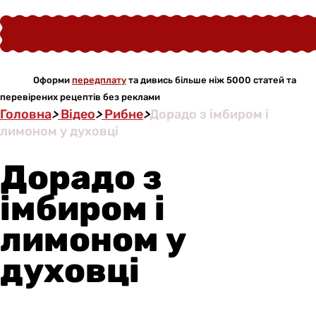
Оформи
передплату
та дивись більше ніж 5000 статей та
перевірених рецептів без реклами
Головна
>
Відео
>
Рибне
>
Дорадо з імбиром і
лимоном у духовці
Дорадо з
імбиром і
лимоном у
духовці