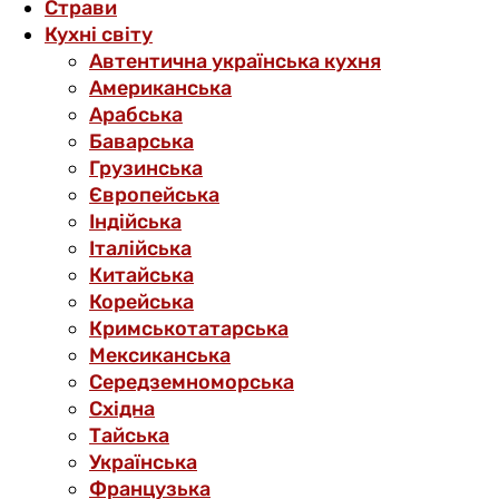
Страви
Кухні світу
Автентична українська кухня
Американська
Арабська
Баварська
Грузинська
Європейська
Індійська
Італійська
Китайська
Корейська
Кримськотатарська
Мексиканська
Середземноморська
Східна
Тайська
Українська
Французька