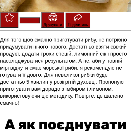
Зберегти
Оцінити
Друкувати
Поділитись
Для того щоб смачно приготувати рибу, не потрібно
придумувати нічого нового. Достатньо взяти свіжий
продукт, додати трохи спецій, лимонний сік і просто
насолоджуватися результатом. А не, аби у повній
мірі відчути смак морської риби, я рекомендую не
готувати її довго. Для невеликої рибки буде
достатньо 5 хвилин у розігрітій духовці. Пропоную
приготувати вам дорадо з імбиром і лимоном,
використовуючи цю методику. Повірте, це шалено
смачно!
А як поєднувати