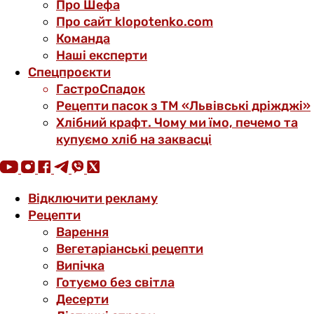
Про Шефа
Про сайт klopotenko.com
Команда
Наші експерти
Спецпроєкти
ГастроСпадок
Рецепти пасок з ТМ «Львівські дріжджі»
Хлібний крафт. Чому ми їмо, печемо та
купуємо хліб на заквасці
Відключити рекламу
Рецепти
Варення
Вегетаріанські рецепти
Випічка
Готуємо без світла
Десерти