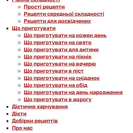
Прості рецепти
Рецепти середньої складності
Рецепти для досвідчених
Що приготувати
Що приготувати на кожен день
Що приготувати на свято
Що приготувати для дитини
Що приготувати на пікнік
Що приготувати на вечерю
Що приготувати в піст
Що приготувати на сніданок
Що приготувати на обід
Що приготувати на день народження
Що приготувати в дорогу
Дієтичне харчування
Дієти
Добірки рецептів
Про нас