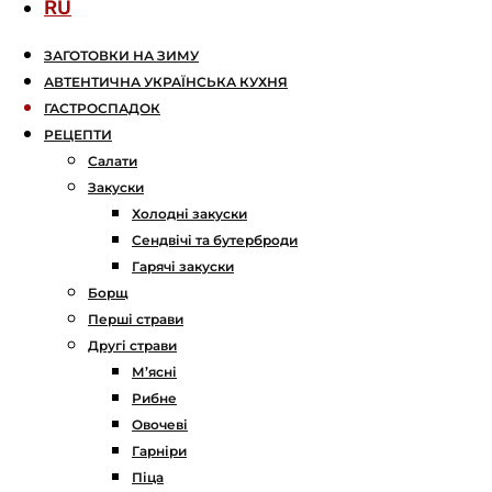
RU
ЗАГОТОВКИ НА ЗИМУ
АВТЕНТИЧНА УКРАЇНСЬКА КУХНЯ
ГАСТРОСПАДОК
РЕЦЕПТИ
Салати
Закуски
Холодні закуски
Сендвічі та бутерброди
Гарячі закуски
Борщ
Перші страви
Другі страви
М’ясні
Рибне
Овочеві
Гарніри
Піца