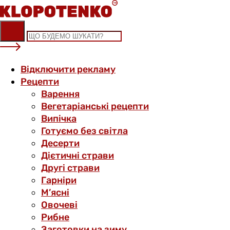
Skip
to
content
Відключити рекламу
Рецепти
Варення
Вегетаріанські рецепти
Випічка
Готуємо без світла
Десерти
Дієтичні страви
Другі страви
Гарніри
М’ясні
Овочеві
Рибне
Заготовки на зиму