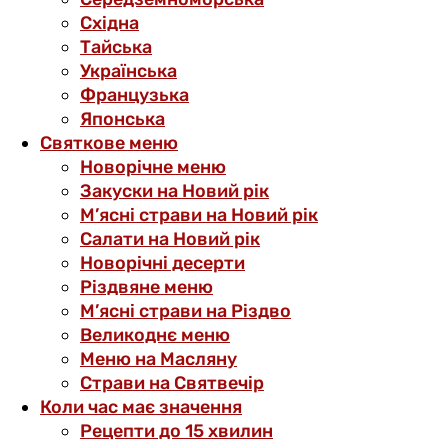
Східна
Тайська
Українська
Французька
Японська
Святкове меню
Новорічне меню
Закуски на Новий рік
М’ясні страви на Новий рік
Салати на Новий рік
Новорічні десерти
Різдвяне меню
М’ясні страви на Різдво
Великоднє меню
Меню на Масляну
Страви на Святвечір
Коли час має значення
Рецепти до 15 хвилин