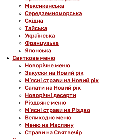
Мексиканська
Середземноморська
Східна
Тайська
Українська
Французька
Японська
Святкове меню
Новорічне меню
Закуски на Новий рік
М’ясні страви на Новий рік
Салати на Новий рік
Новорічні десерти
Різдвяне меню
М’ясні страви на Різдво
Великоднє меню
Меню на Масляну
Страви на Святвечір