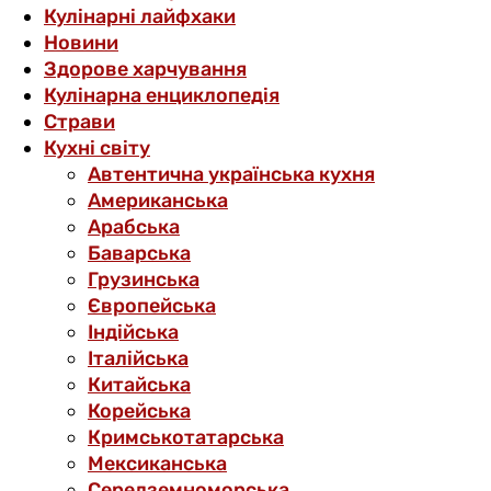
Кулінарні лайфхаки
Новини
Здорове харчування
Кулінарна енциклопедія
Страви
Кухні світу
Автентична українська кухня
Американська
Арабська
Баварська
Грузинська
Європейська
Індійська
Італійська
Китайська
Корейська
Кримськотатарська
Мексиканська
Середземноморська