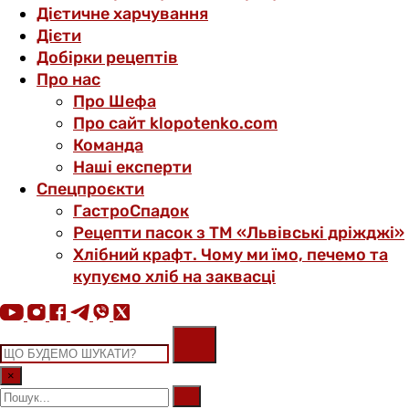
Дієтичне харчування
Дієти
Добірки рецептів
Про нас
Про Шефа
Про сайт klopotenko.com
Команда
Наші експерти
Спецпроєкти
ГастроСпадок
Рецепти пасок з ТМ «Львівські дріжджі»
Хлібний крафт. Чому ми їмо, печемо та
купуємо хліб на заквасці
×