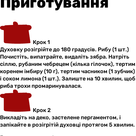
Приготування
Крок 1
Духовку розігрійте до 180 градусів. Рибу (1 шт.)
Почистіть, випатрайте, видаліть зябра. Натріть
сіллю, рубаним чебрецем (кілька гілочок), тертим
коренем імбиру (10 г), тертим часником (1 зубчик)
і соком лимона (1 шт.). Залиште на 10 хвилин, щоб
риба трохи промаринувалася.
Крок 2
Викладіть на деко, застелене пергаментом, і
запікайте в розігрітій духовці протягом 5 хвилин.