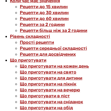
Коли час має значення
Рецепти до 15 хвилин
Рецепти до 30 хвилин
Рецепти до 60 хвилин
Рецепти за 2 години
Рецепти більш ніж за 2 години
Рівень складності
Прості рецепти
Рецепти середньої складності
Рецепти для досвідчених
Що приготувати
Що приготувати на кожен день
Що приготувати на свято
Що приготувати для дитини
Що приготувати на пікнік
Що приготувати на вечерю
Що приготувати в піст
Що приготувати на сніданок
Що приготувати на обід