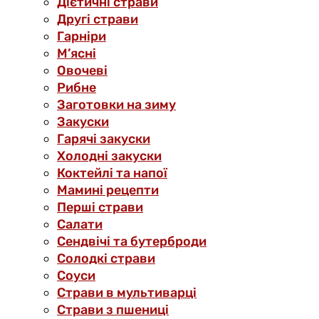
Дієтичні страви
Другі страви
Гарніри
М’ясні
Овочеві
Рибне
Заготовки на зиму
Закуски
Гарячі закуски
Холодні закуски
Коктейлі та напої
Мамині рецепти
Перші страви
Салати
Сендвічі та бутерброди
Солодкі страви
Соуси
Страви в мультиварці
Страви з пшениці