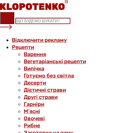
Skip
to
content
Відключити рекламу
Рецепти
Варення
Вегетаріанські рецепти
Випічка
Готуємо без світла
Десерти
Дієтичні страви
Другі страви
Гарніри
М’ясні
Овочеві
Рибне
Заготовки на зиму