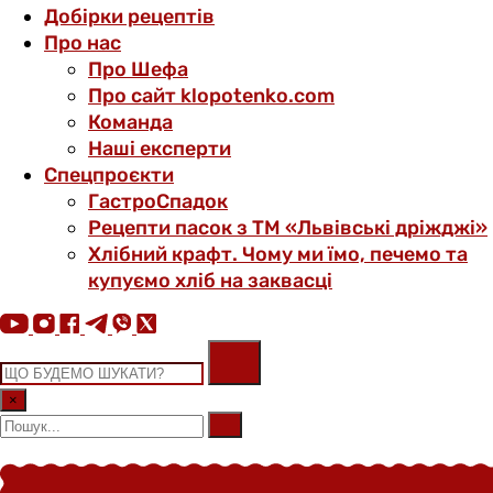
Добірки рецептів
Про нас
Про Шефа
Про сайт klopotenko.com
Команда
Наші експерти
Спецпроєкти
ГастроСпадок
Рецепти пасок з ТМ «Львівські дріжджі»
Хлібний крафт. Чому ми їмо, печемо та
купуємо хліб на заквасці
×