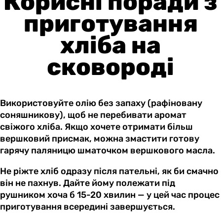
Корисні поради з
приготування
хліба на
сковороді
Використовуйте олію без запаху (рафіновану
соняшникову), щоб не перебивати аромат
свіжого хліба. Якщо хочете отримати більш
вершковий присмак, можна змастити готову
гарячу паляницю шматочком вершкового масла.
Не ріжте хліб одразу після пательні, як би смачно
він не пахнув. Дайте йому полежати під
рушником хоча б 15-20 хвилин — у цей час процес
приготування всередині завершується.