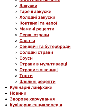
Закуски
Гарячі закуски
Холодні закуски
Коктейлі та напої
Мамині рецепти
Перші страви
Салати
Сендвічі та бутерброди
Солодкі страви
Соуси
Страви в мультиварці
Страви з пшениці
Торти
Шкільні рецепти
Кулінарні лайфхаки
Новини
Здорове харчування
Кулінарна енциклопедія