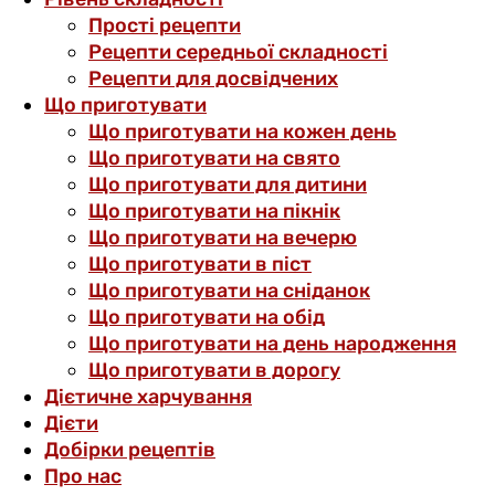
Прості рецепти
Рецепти середньої складності
Рецепти для досвідчених
Що приготувати
Що приготувати на кожен день
Що приготувати на свято
Що приготувати для дитини
Що приготувати на пікнік
Що приготувати на вечерю
Що приготувати в піст
Що приготувати на сніданок
Що приготувати на обід
Що приготувати на день народження
Що приготувати в дорогу
Дієтичне харчування
Дієти
Добірки рецептів
Про нас