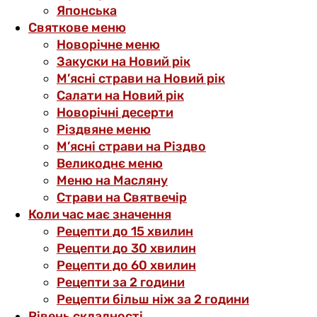
Японська
Святкове меню
Новорічне меню
Закуски на Новий рік
М’ясні страви на Новий рік
Салати на Новий рік
Новорічні десерти
Різдвяне меню
М’ясні страви на Різдво
Великоднє меню
Меню на Масляну
Страви на Святвечір
Коли час має значення
Рецепти до 15 хвилин
Рецепти до 30 хвилин
Рецепти до 60 хвилин
Рецепти за 2 години
Рецепти більш ніж за 2 години
Рівень складності