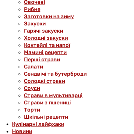
Овочеві
Рибне
Заготовки на зиму
Закуски
Гарячі закуски
Холодні закуски
Коктейлі та напої
Мамині рецепти
Перші страви
Салати
Сендвічі та бутерброди
Солодкі страви
Соуси
Страви в мультиварці
Страви з пшениці
Торти
Шкільні рецепти
Кулінарні лайфхаки
Новини