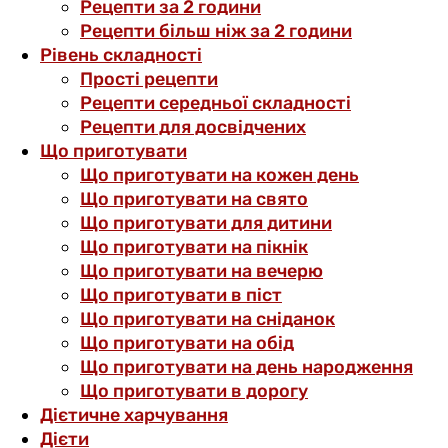
Рецепти за 2 години
Рецепти більш ніж за 2 години
Рівень складності
Прості рецепти
Рецепти середньої складності
Рецепти для досвідчених
Що приготувати
Що приготувати на кожен день
Що приготувати на свято
Що приготувати для дитини
Що приготувати на пікнік
Що приготувати на вечерю
Що приготувати в піст
Що приготувати на сніданок
Що приготувати на обід
Що приготувати на день народження
Що приготувати в дорогу
Дієтичне харчування
Дієти