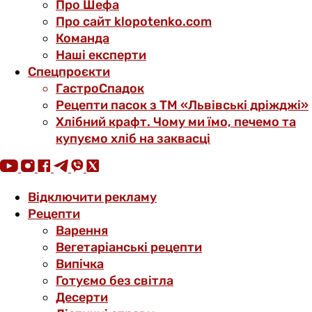
Про Шефа
Про сайт klopotenko.com
Команда
Наші експерти
Спецпроєкти
ГастроСпадок
Рецепти пасок з ТМ «Львівські дріжджі»
Хлібний крафт. Чому ми їмо, печемо та
купуємо хліб на заквасці
Відключити рекламу
Рецепти
Варення
Вегетаріанські рецепти
Випічка
Готуємо без світла
Десерти