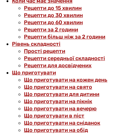
Коли час має значення
Рецепти до 15 хвилин
Рецепти до 30 хвилин
Рецепти до 60 хвилин
Рецепти за 2 години
Рецепти більш ніж за 2 години
Рівень складності
Прості рецепти
Рецепти середньої складності
Рецепти для досвідчених
Що приготувати
Що приготувати на кожен день
Що приготувати на свято
Що приготувати для дитини
Що приготувати на пікнік
Що приготувати на вечерю
Що приготувати в піст
Що приготувати на сніданок
Що приготувати на обід