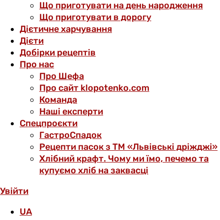
Що приготувати на день народження
Що приготувати в дорогу
Дієтичне харчування
Дієти
Добірки рецептів
Про нас
Про Шефа
Про сайт klopotenko.com
Команда
Наші експерти
Спецпроєкти
ГастроСпадок
Рецепти пасок з ТМ «Львівські дріжджі»
Хлібний крафт. Чому ми їмо, печемо та
купуємо хліб на заквасці
Увійти
UA