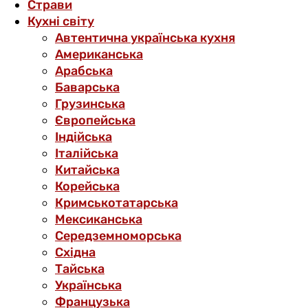
Страви
Кухні світу
Автентична українська кухня
Американська
Арабська
Баварська
Грузинська
Європейська
Індійська
Італійська
Китайська
Корейська
Кримськотатарська
Мексиканська
Середземноморська
Східна
Тайська
Українська
Французька