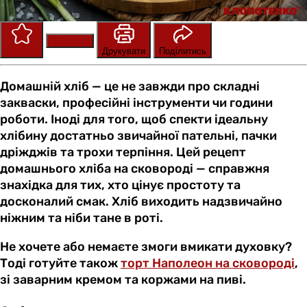
Зберегти
Оцінити
Друкувати
Поділитись
Домашній хліб — це не завжди про складні
закваски, професійні інструменти чи години
роботи. Іноді для того, щоб спекти ідеальну
хлібину достатньо звичайної пательні, пачки
дріжджів та трохи терпіння. Цей рецепт
домашнього хліба на сковороді — справжня
знахідка для тих, хто цінує простоту та
досконалий смак. Хліб виходить надзвичайно
ніжним та ніби тане в роті.
Не хочете або немаєте змоги вмикати духовку?
Тоді готуйте також
торт Наполеон на сковороді
,
зі заварним кремом та коржами на пиві.