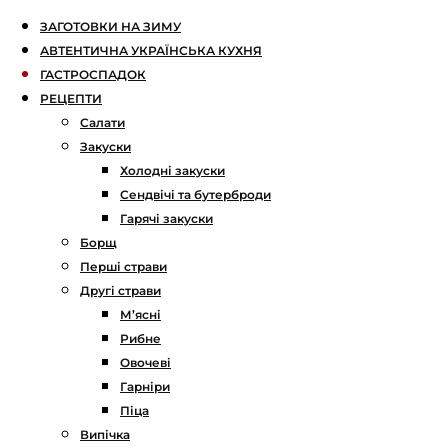
ЗАГОТОВКИ НА ЗИМУ
АВТЕНТИЧНА УКРАЇНСЬКА КУХНЯ
ГАСТРОСПАДОК
РЕЦЕПТИ
Салати
Закуски
Холодні закуски
Сендвічі та бутерброди
Гарячі закуски
Борщ
Перші страви
Другі страви
М’ясні
Рибне
Овочеві
Гарніри
Піца
Випічка