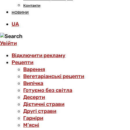
Контакти
НОВИНИ
UA
Увійти
Відключити рекламу
Рецепти
Варення
Вегетаріанські рецепти
Випічка
Готуємо без світла
Десерти
Дієтичні страви
Другі страви
Гарніри
М’ясні