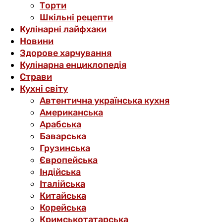
Торти
Шкільні рецепти
Кулінарні лайфхаки
Новини
Здорове харчування
Кулінарна енциклопедія
Страви
Кухні світу
Автентична українська кухня
Американська
Арабська
Баварська
Грузинська
Європейська
Індійська
Італійська
Китайська
Корейська
Кримськотатарська