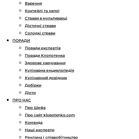
Варення
Коктейлі та напої
Страви в мультиварці
Дієтичні страви
Солодкі страви
ПОРАДИ
Поради експертів
Поради Клопотенка
Здорове харчування
Кулінарна енциклопедія
Кулінарний довідник
Добірки
Дієти
ПРО НАС
Про Шефа
Про сайт klopotenko.com
Команда
Наші експерти
Реклама і співробітництво