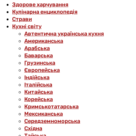
Здорове харчування
Кулінарна енциклопедія
Страви
Кухні світу
Автентична українська кухня
Американська
Арабська
Баварська
Грузинська
Європейська
Індійська
Італійська
Китайська
Корейська
Кримськотатарська
Мексиканська
Середземноморська
Східна
Тайська