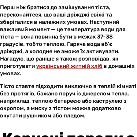
Перш ніж братися до замішування тіста,
переконайтеся, що ваші дріжджі свіжі та
зберігалися в належних умовах. Наступний
важливий момент — це температура води для
тіста — вона повинна бути в межах 37-38
градусів, тобто теплою. Гаряча вода вб’є
дріжджі, а холодне не зможе їх активувати.
Нагадую, що раніше я також розповідав, як
приготувати
український житній хліб
в домашніх
умовах.
Тісто ставте підходити виключно в теплій кімнаті
без протягів, бажано поруч із джерелом тепла,
наприклад, теплою батареєю або каструлею з
окропом, а миску з тістом можна додатково
вкутати рушником або пледом.