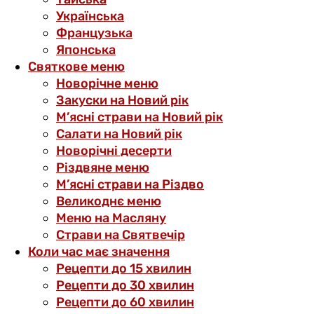
Українська
Французька
Японська
Святкове меню
Новорічне меню
Закуски на Новий рік
М’ясні страви на Новий рік
Салати на Новий рік
Новорічні десерти
Різдвяне меню
М’ясні страви на Різдво
Великоднє меню
Меню на Масляну
Страви на Святвечір
Коли час має значення
Рецепти до 15 хвилин
Рецепти до 30 хвилин
Рецепти до 60 хвилин