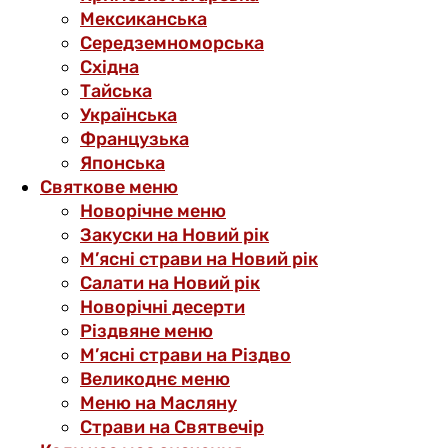
Мексиканська
Середземноморська
Східна
Тайська
Українська
Французька
Японська
Святкове меню
Новорічне меню
Закуски на Новий рік
М’ясні страви на Новий рік
Салати на Новий рік
Новорічні десерти
Різдвяне меню
М’ясні страви на Різдво
Великоднє меню
Меню на Масляну
Страви на Святвечір