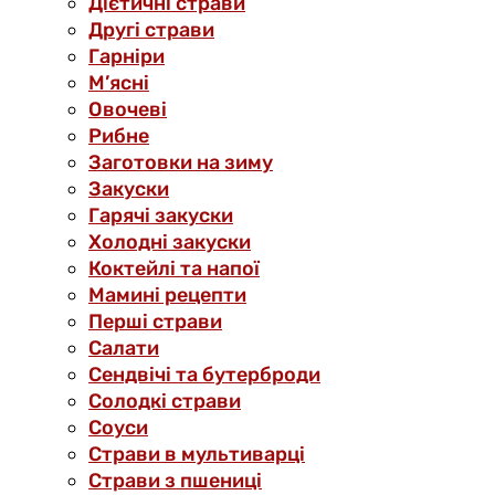
Дієтичні страви
Другі страви
Гарніри
М’ясні
Овочеві
Рибне
Заготовки на зиму
Закуски
Гарячі закуски
Холодні закуски
Коктейлі та напої
Мамині рецепти
Перші страви
Салати
Сендвічі та бутерброди
Солодкі страви
Соуси
Страви в мультиварці
Страви з пшениці