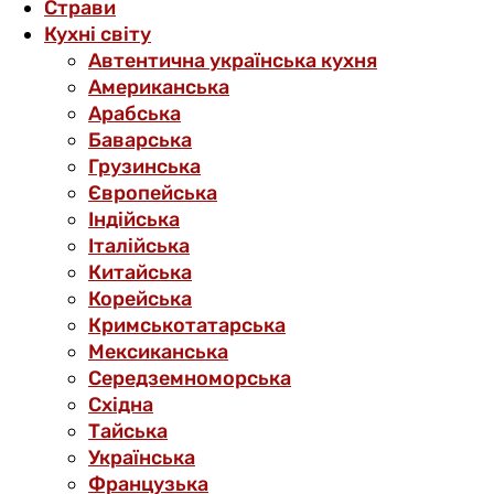
Страви
Кухні світу
Автентична українська кухня
Американська
Арабська
Баварська
Грузинська
Європейська
Індійська
Італійська
Китайська
Корейська
Кримськотатарська
Мексиканська
Середземноморська
Східна
Тайська
Українська
Французька