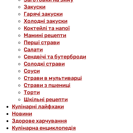
Закуски
Гарячі закуски
Холодні закуски
Коктейлі та напої
Мамині рецепти
Перші страви
Салати
Сендвічі та бутерброди
Солодкі страви
Соуси
Страви в мультиварці
Страви з пшениці
Торти
Шкільні рецепти
Кулінарні лайфхаки
Новини
Здорове харчування
Кулінарна енциклопедія