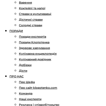
Варення
Коктейлі та напої
Страви в мультиварці
Дієтичні страви
Солодкі страви
ПОРАДИ
Поради експертів
Поради Клопотенка
Здорове харчування
Кулінарна енциклопедія
Кулінарний довідник
Добірки
Дієти
ПРО НАС
Про Шефа
Про сайт klopotenko.com
Команда
Наші експерти
Реклама і співробітництво