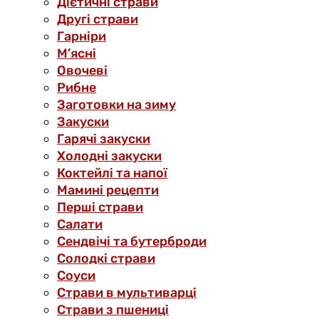
Дієтичні страви
Другі страви
Гарніри
М’ясні
Овочеві
Рибне
Заготовки на зиму
Закуски
Гарячі закуски
Холодні закуски
Коктейлі та напої
Мамині рецепти
Перші страви
Салати
Сендвічі та бутерброди
Солодкі страви
Соуси
Страви в мультиварці
Страви з пшениці