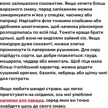
воно залишалося соковитим. Якщо хочете більш
виразного смаку, перед запіканням можна
замаринувати м’ясо у спеціях, часнику або
паприці. Нарізайте філе тонкими слайсами або
дрібними шматочками, щоб начинка рівномірно
розподілилась по всій піці. Томати краще брати
щільні, щоб вони не виділяли зайвий сік. Якщо
помідори дуже соковиті, можна злегка
промокнути їх паперовим рушником. Для сиру
підійдуть сорти, що добре плавляться: гауда,
моцарела, чеддер або ементаль. Щоб піца мала
більш італійський характер, можна додати
сушений орегано, базилік, чебрець або щіпку чилі
для гостроти.
Якщо любите швидкі страви, що легко
приготувати на сніданок, ось мої улюблені
начинки для лаваша
, серед яких ви точно
знайдете щось до свого смаку.