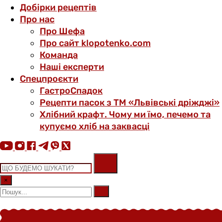
Добірки рецептів
Про нас
Про Шефа
Про сайт klopotenko.com
Команда
Наші експерти
Спецпроєкти
ГастроСпадок
Рецепти пасок з ТМ «Львівські дріжджі»
Хлібний крафт. Чому ми їмо, печемо та
купуємо хліб на заквасці
×