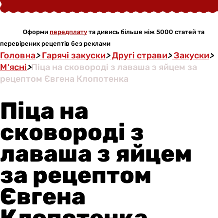
Оформи
передплату
та дивись більше ніж 5000 статей та
перевірених рецептів без реклами
Головна
>
Гарячі закуски
>
Другі страви
>
Закуски
>
М'ясні
>
Піца на сковороді з лаваша з яйцем за
рецептом Євгена Клопотенка
Піца на
сковороді з
лаваша з яйцем
за рецептом
Євгена
Клопотенка