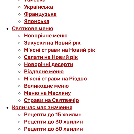
Українська
Французька
Японська
Святкове меню
Новорічне меню
Закуски на Новий рік
М’ясні страви на Новий рік
Салати на Новий рік
Новорічні десерти
Різдвяне меню
М’ясні страви на Різдво
Великоднє меню
Меню на Масляну
Страви на Святвечір
Коли час має значення
Рецепти до 15 хвилин
Рецепти до 30 хвилин
Рецепти до 60 хвилин