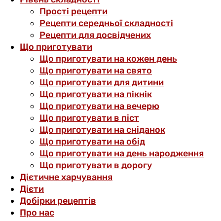
Прості рецепти
Рецепти середньої складності
Рецепти для досвідчених
Що приготувати
Що приготувати на кожен день
Що приготувати на свято
Що приготувати для дитини
Що приготувати на пікнік
Що приготувати на вечерю
Що приготувати в піст
Що приготувати на сніданок
Що приготувати на обід
Що приготувати на день народження
Що приготувати в дорогу
Дієтичне харчування
Дієти
Добірки рецептів
Про нас