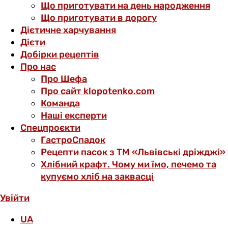
Що приготувати на день народження
Що приготувати в дорогу
Дієтичне харчування
Дієти
Добірки рецептів
Про нас
Про Шефа
Про сайт klopotenko.com
Команда
Наші експерти
Спецпроєкти
ГастроСпадок
Рецепти пасок з ТМ «Львівські дріжджі»
Хлібний крафт. Чому ми їмо, печемо та
купуємо хліб на заквасці
Увійти
UA