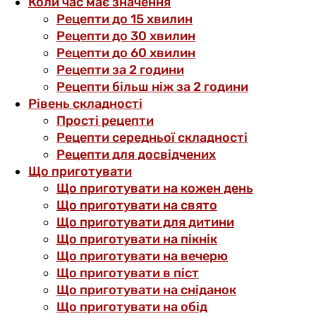
Коли час має значення
Рецепти до 15 хвилин
Рецепти до 30 хвилин
Рецепти до 60 хвилин
Рецепти за 2 години
Рецепти більш ніж за 2 години
Рівень складності
Прості рецепти
Рецепти середньої складності
Рецепти для досвідчених
Що приготувати
Що приготувати на кожен день
Що приготувати на свято
Що приготувати для дитини
Що приготувати на пікнік
Що приготувати на вечерю
Що приготувати в піст
Що приготувати на сніданок
Що приготувати на обід