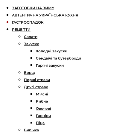
ЗАГОТОВКИ НА ЗИМУ
АВТЕНТИЧНА УКРАЇНСЬКА КУХНЯ
ГАСТРОСПАДОК
РЕЦЕПТИ
Салати
Закуски
Холодні закуски
Сендвічі та бутерброди
Гарячі закуски
Борщ
Перші страви
Другі страви
М’ясні
Рибне
Овочеві
Гарніри
Піца
Випічка