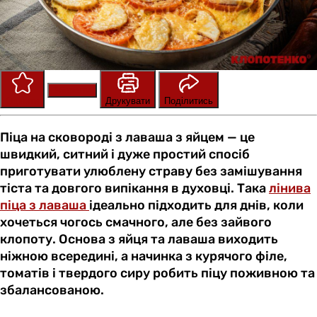
Зберегти
Оцінити
Друкувати
Поділитись
Піца на сковороді з лаваша з яйцем — це
швидкий, ситний і дуже простий спосіб
приготувати улюблену страву без замішування
тіста та довгого випікання в духовці. Така
лінива
піца з лаваша
ідеально підходить для днів, коли
хочеться чогось смачного, але без зайвого
клопоту. Основа з яйця та лаваша виходить
ніжною всередині, а начинка з курячого філе,
томатів і твердого сиру робить піцу поживною та
збалансованою.