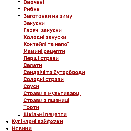
Овочеві
Рибне
Заготовки на зиму
Закуски
Гарячі закуски
Холодні закуски
Коктейлі та напої
Мамині рецепти
Перші страви
Салати
Сендвічі та бутерброди
Солодкі страви
Соуси
Страви в мультиварці
Страви з пшениці
Торти
Шкільні рецепти
Кулінарні лайфхаки
Новини