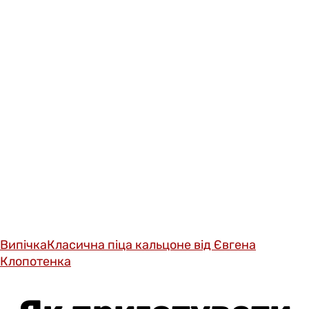
Випічка
Класична піца кальцоне від Євгена
Клопотенка