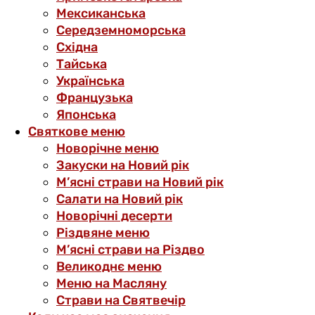
Мексиканська
Середземноморська
Східна
Тайська
Українська
Французька
Японська
Святкове меню
Новорічне меню
Закуски на Новий рік
М’ясні страви на Новий рік
Салати на Новий рік
Новорічні десерти
Різдвяне меню
М’ясні страви на Різдво
Великоднє меню
Меню на Масляну
Страви на Святвечір