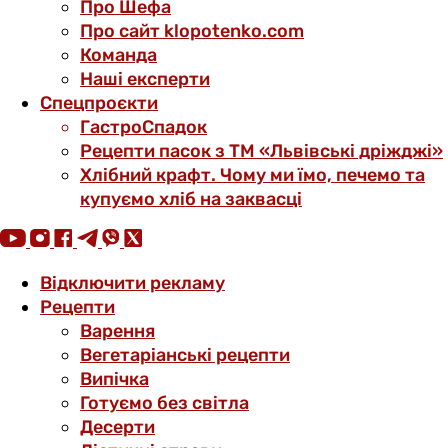
Про Шефа
Про сайт klopotenko.com
Команда
Наші експерти
Спецпроєкти
ГастроСпадок
Рецепти пасок з ТМ «Львівські дріжджі»
Хлібний крафт. Чому ми їмо, печемо та
купуємо хліб на заквасці
Відключити рекламу
Рецепти
Варення
Вегетаріанські рецепти
Випічка
Готуємо без світла
Десерти