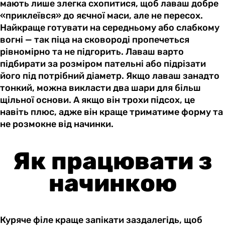
мають лише злегка схопитися, щоб лаваш добре
«приклеївся» до яєчної маси, але не пересох.
Найкраще готувати на середньому або слабкому
вогні — так піца на сковороді пропечеться
рівномірно та не підгорить. Лаваш варто
підбирати за розміром пательні або підрізати
його під потрібний діаметр. Якщо лаваш занадто
тонкий, можна викласти два шари для більш
щільної основи. А якщо він трохи підсох, це
навіть плюс, адже він краще триматиме форму та
не розмокне від начинки.
Як працювати з
начинкою
Куряче філе краще запікати заздалегідь, щоб