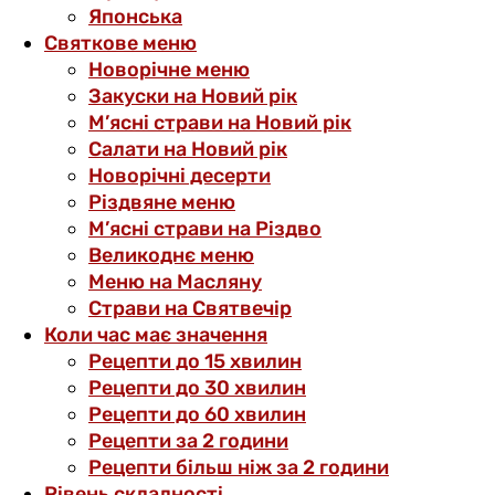
Японська
Святкове меню
Новорічне меню
Закуски на Новий рік
М’ясні страви на Новий рік
Салати на Новий рік
Новорічні десерти
Різдвяне меню
М’ясні страви на Різдво
Великоднє меню
Меню на Масляну
Страви на Святвечір
Коли час має значення
Рецепти до 15 хвилин
Рецепти до 30 хвилин
Рецепти до 60 хвилин
Рецепти за 2 години
Рецепти більш ніж за 2 години
Рівень складності