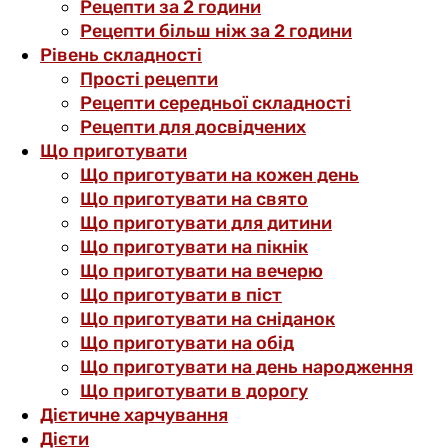
Рецепти за 2 години
Рецепти більш ніж за 2 години
Рівень складності
Прості рецепти
Рецепти середньої складності
Рецепти для досвідчених
Що приготувати
Що приготувати на кожен день
Що приготувати на свято
Що приготувати для дитини
Що приготувати на пікнік
Що приготувати на вечерю
Що приготувати в піст
Що приготувати на сніданок
Що приготувати на обід
Що приготувати на день народження
Що приготувати в дорогу
Дієтичне харчування
Дієти