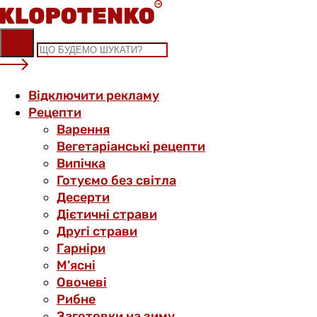
Skip
to
content
Відключити рекламу
Рецепти
Варення
Вегетаріанські рецепти
Випічка
Готуємо без світла
Десерти
Дієтичні страви
Другі страви
Гарніри
М’ясні
Овочеві
Рибне
Заготовки на зиму