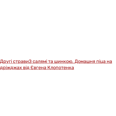
Другі страви
З салямі та шинкою. Домашня піца на
дріжджах від Євгена Клопотенка