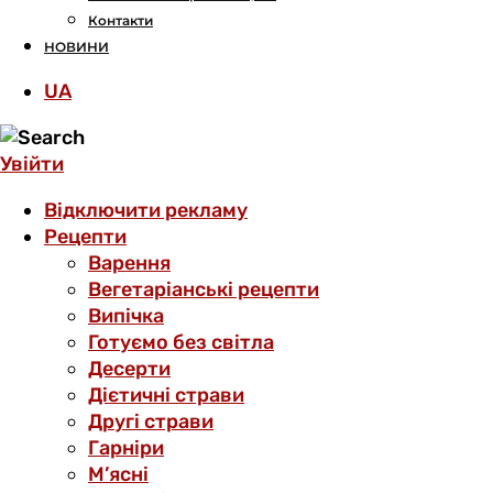
Контакти
НОВИНИ
UA
Увійти
Відключити рекламу
Рецепти
Варення
Вегетаріанські рецепти
Випічка
Готуємо без світла
Десерти
Дієтичні страви
Другі страви
Гарніри
М’ясні