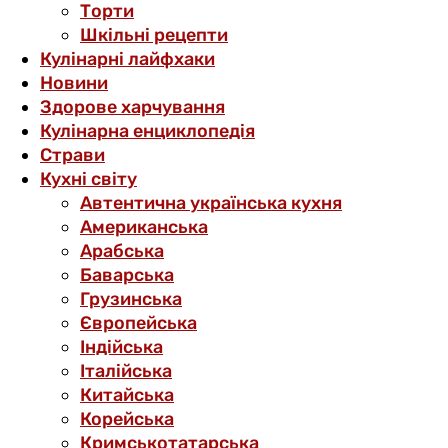
Торти
Шкільні рецепти
Кулінарні лайфхаки
Новини
Здорове харчування
Кулінарна енциклопедія
Страви
Кухні світу
Автентична українська кухня
Американська
Арабська
Баварська
Грузинська
Європейська
Індійська
Італійська
Китайська
Корейська
Кримськотатарська