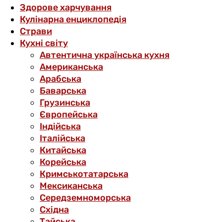
Здорове харчування
Кулінарна енциклопедія
Страви
Кухні світу
Автентична українська кухня
Американська
Арабська
Баварська
Грузинська
Європейська
Індійська
Італійська
Китайська
Корейська
Кримськотатарська
Мексиканська
Середземноморська
Східна
Тайська