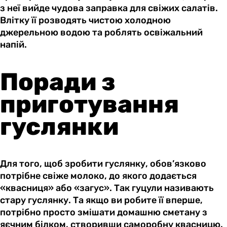
з неї вийде чудова заправка для свіжих салатів.
Влітку її розводять чистою холодною
джерельною водою та роблять освіжальний
напій.
Поради з
приготування
гуслянки
Для того, щоб зробити гуслянку, обов’язково
потрібне свіже молоко, до якого додається
«квасниця» або «загус». Так гуцули називають
стару гуслянку. Та якщо ви робите її вперше,
потрібно просто змішати домашню сметану з
яєчним білком, створивши саморобну квасницю.