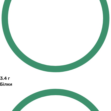
3.4
г
Білки