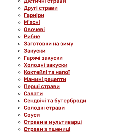
Дієтичні страви
Другі страви
Гарніри
М’ясні
Овочеві
Рибне
Заготовки на зиму
Закуски
Гарячі закуски
Холодні закуски
Коктейлі та напої
Мамині рецепти
Перші страви
Салати
Сендвічі та бутерброди
Солодкі страви
Соуси
Страви в мультиварці
Страви з пшениці