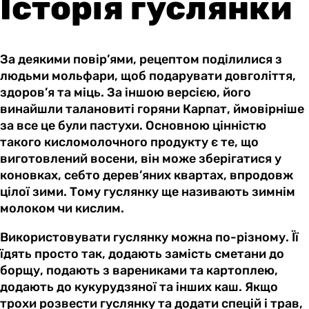
Історія гуслянки
За деякими повір’ями, рецептом поділилися з
людьми мольфари, щоб подарувати довголіття,
здоров’я та міць. За іншою версією, його
винайшли талановиті горяни Карпат, ймовірніше
за все це були пастухи. Основною цінністю
такого кисломолочного продукту є те, що
виготовлений восени, він може зберігатися у
коновках, себто дерев’яних квартах, впродовж
цілої зими. Тому гуслянку ще називають зимнім
молоком чи кислим.
Використовувати гуслянку можна по-різному. Її
їдять просто так, додають замість сметани до
борщу, подають з варениками та картоплею,
додають до кукурудзяної та інших каш. Якщо
трохи розвести гуслянку та додати спецій і трав,