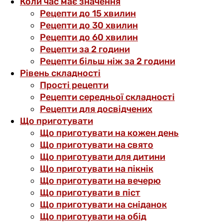
Коли час має значення
Рецепти до 15 хвилин
Рецепти до 30 хвилин
Рецепти до 60 хвилин
Рецепти за 2 години
Рецепти більш ніж за 2 години
Рівень складності
Прості рецепти
Рецепти середньої складності
Рецепти для досвідчених
Що приготувати
Що приготувати на кожен день
Що приготувати на свято
Що приготувати для дитини
Що приготувати на пікнік
Що приготувати на вечерю
Що приготувати в піст
Що приготувати на сніданок
Що приготувати на обід