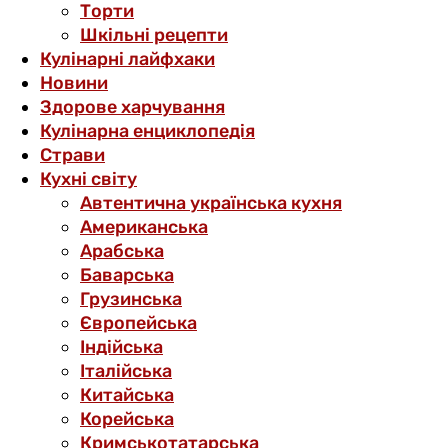
Торти
Шкільні рецепти
Кулінарні лайфхаки
Новини
Здорове харчування
Кулінарна енциклопедія
Страви
Кухні світу
Автентична українська кухня
Американська
Арабська
Баварська
Грузинська
Європейська
Індійська
Італійська
Китайська
Корейська
Кримськотатарська