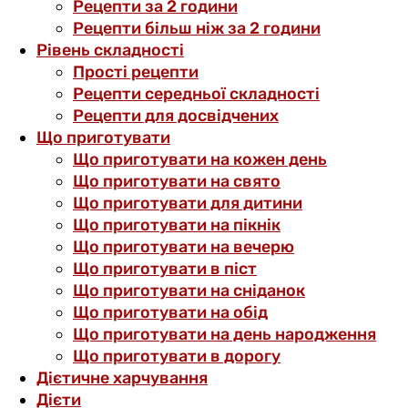
Рецепти за 2 години
Рецепти більш ніж за 2 години
Рівень складності
Прості рецепти
Рецепти середньої складності
Рецепти для досвідчених
Що приготувати
Що приготувати на кожен день
Що приготувати на свято
Що приготувати для дитини
Що приготувати на пікнік
Що приготувати на вечерю
Що приготувати в піст
Що приготувати на сніданок
Що приготувати на обід
Що приготувати на день народження
Що приготувати в дорогу
Дієтичне харчування
Дієти