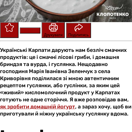
Зберегти
Оцінити
Друкувати
Поділитись
Українські Карпати дарують нам безліч смачних
продуктів: це і смачні лісові гриби, і домашня
бриндзя та вурда, і гуслянка. Нещодавно
господиня Марія Іванівна Зеленчук з села
Криворівня поділилася зі мною автентичним
рецептом гуслянки, або гуслінки, за яким цей
«живий» кисломолочний продукт у Карпатах
готують не одне сторіччя. Я вже розповідав вам,
як зробити домашній йогурт
, а зараз хочу, щоб ви
приготували й ніжну українську гуслянку вдома.