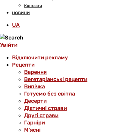
Контакти
НОВИНИ
UA
Увійти
Відключити рекламу
Рецепти
Варення
Вегетаріанські рецепти
Випічка
Готуємо без світла
Десерти
Дієтичні страви
Другі страви
Гарніри
М’ясні