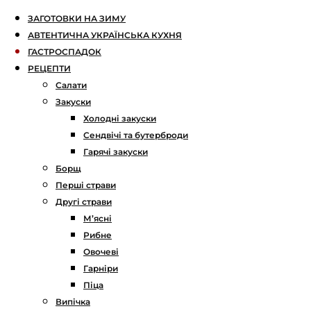
ЗАГОТОВКИ НА ЗИМУ
АВТЕНТИЧНА УКРАЇНСЬКА КУХНЯ
ГАСТРОСПАДОК
РЕЦЕПТИ
Салати
Закуски
Холодні закуски
Сендвічі та бутерброди
Гарячі закуски
Борщ
Перші страви
Другі страви
М’ясні
Рибне
Овочеві
Гарніри
Піца
Випічка