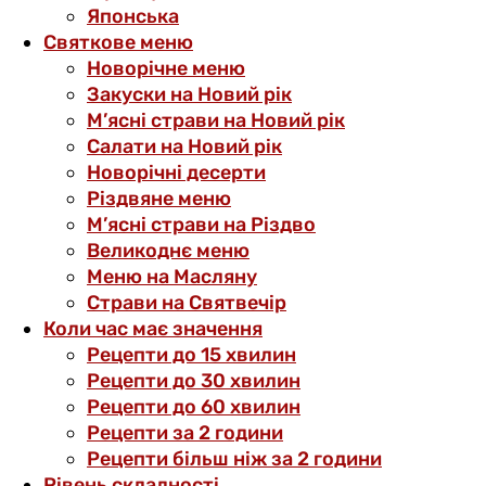
Японська
Святкове меню
Новорічне меню
Закуски на Новий рік
М’ясні страви на Новий рік
Салати на Новий рік
Новорічні десерти
Різдвяне меню
М’ясні страви на Різдво
Великоднє меню
Меню на Масляну
Страви на Святвечір
Коли час має значення
Рецепти до 15 хвилин
Рецепти до 30 хвилин
Рецепти до 60 хвилин
Рецепти за 2 години
Рецепти більш ніж за 2 години
Рівень складності