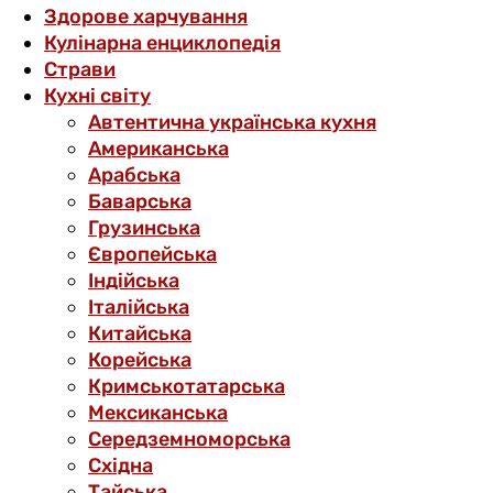
Здорове харчування
Кулінарна енциклопедія
Страви
Кухні світу
Автентична українська кухня
Американська
Арабська
Баварська
Грузинська
Європейська
Індійська
Італійська
Китайська
Корейська
Кримськотатарська
Мексиканська
Середземноморська
Східна
Тайська