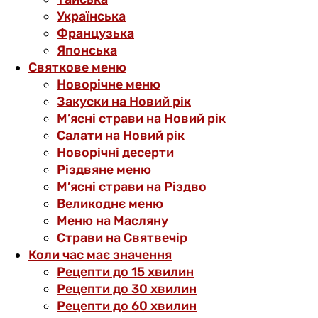
Українська
Французька
Японська
Святкове меню
Новорічне меню
Закуски на Новий рік
М’ясні страви на Новий рік
Салати на Новий рік
Новорічні десерти
Різдвяне меню
М’ясні страви на Різдво
Великоднє меню
Меню на Масляну
Страви на Святвечір
Коли час має значення
Рецепти до 15 хвилин
Рецепти до 30 хвилин
Рецепти до 60 хвилин