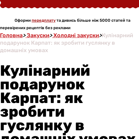
Оформи
передплату
та дивись більше ніж 5000 статей та
перевірених рецептів без реклами
Головна
>
Закуски
>
Холодні закуски
>
Кулінарний
подарунок Карпат: як зробити гуслянку в
домашніх умовах
Кулінарний
подарунок
Карпат: як
зробити
гуслянку в
домашніх умовах