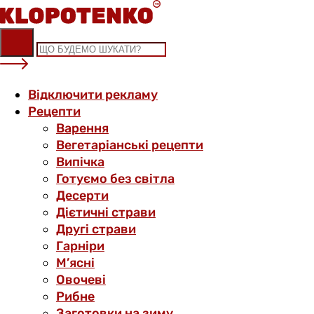
Skip
to
content
Відключити рекламу
Рецепти
Варення
Вегетаріанські рецепти
Випічка
Готуємо без світла
Десерти
Дієтичні страви
Другі страви
Гарніри
М’ясні
Овочеві
Рибне
Заготовки на зиму