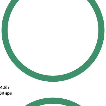
4.8
г
Жири