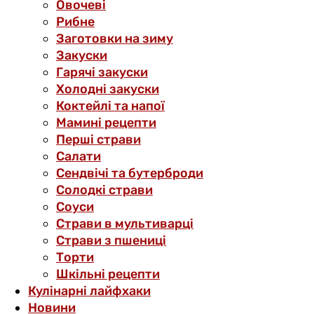
Овочеві
Рибне
Заготовки на зиму
Закуски
Гарячі закуски
Холодні закуски
Коктейлі та напої
Мамині рецепти
Перші страви
Салати
Сендвічі та бутерброди
Солодкі страви
Соуси
Страви в мультиварці
Страви з пшениці
Торти
Шкільні рецепти
Кулінарні лайфхаки
Новини