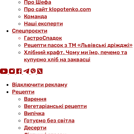
Про Шефа
Про сайт klopotenko.com
Команда
Наші експерти
Спецпроєкти
ГастроСпадок
Рецепти пасок з ТМ «Львівські дріжджі»
Хлібний крафт. Чому ми їмо, печемо та
купуємо хліб на заквасці
Відключити рекламу
Рецепти
Варення
Вегетаріанські рецепти
Випічка
Готуємо без світла
Десерти