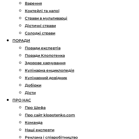
Варення
Коктейлі та напої
Страви в мультиварці
Дієтичні страви
Солодкі страви
ПОРАДИ
Поради експертів
Поради Клопотенка
Здорове харчування
Кулінарна енциклопедія
Кулінарний довідник
Добірки
Дієти
ПРО НАС
Про Шефа
Про сайт klopotenko.com
Команда
Наші експерти
Реклама і співробітництво