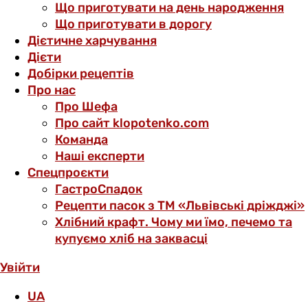
Що приготувати на день народження
Що приготувати в дорогу
Дієтичне харчування
Дієти
Добірки рецептів
Про нас
Про Шефа
Про сайт klopotenko.com
Команда
Наші експерти
Спецпроєкти
ГастроСпадок
Рецепти пасок з ТМ «Львівські дріжджі»
Хлібний крафт. Чому ми їмо, печемо та
купуємо хліб на заквасці
Увійти
UA