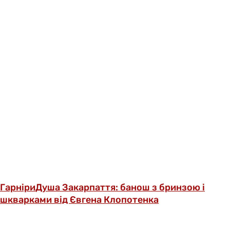
Гарніри
Душа Закарпаття: банош з бринзою і
шкварками від Євгена Клопотенка