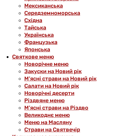
Мексиканська
Середземноморська
Східна
Тайська
Українська
Французька
Японська
Святкове меню
Новорічне меню
Закуски на Новий рік
М’ясні страви на Новий рік
Салати на Новий рік
Новорічні десерти
Різдвяне меню
М’ясні страви на Різдво
Великоднє меню
Меню на Масляну
Страви на Святвечір