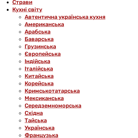
Страви
Кухні світу
Автентична українська кухня
Американська
Арабська
Баварська
Грузинська
Європейська
Індійська
Італійська
Китайська
Корейська
Кримськотатарська
Мексиканська
Середземноморська
Східна
Тайська
Українська
Французька