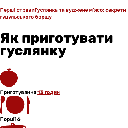
Перші страви
Гуслянка та вуджене м’ясо: секрети
гуцульського борщу
Як приготувати
гуслянку
Приготування
13 годин
Порції
6