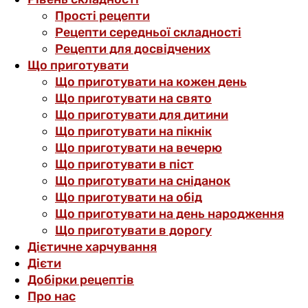
Прості рецепти
Рецепти середньої складності
Рецепти для досвідчених
Що приготувати
Що приготувати на кожен день
Що приготувати на свято
Що приготувати для дитини
Що приготувати на пікнік
Що приготувати на вечерю
Що приготувати в піст
Що приготувати на сніданок
Що приготувати на обід
Що приготувати на день народження
Що приготувати в дорогу
Дієтичне харчування
Дієти
Добірки рецептів
Про нас