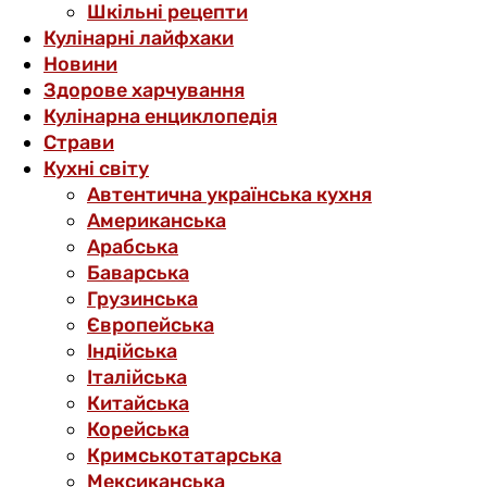
Шкільні рецепти
Кулінарні лайфхаки
Новини
Здорове харчування
Кулінарна енциклопедія
Страви
Кухні світу
Автентична українська кухня
Американська
Арабська
Баварська
Грузинська
Європейська
Індійська
Італійська
Китайська
Корейська
Кримськотатарська
Мексиканська