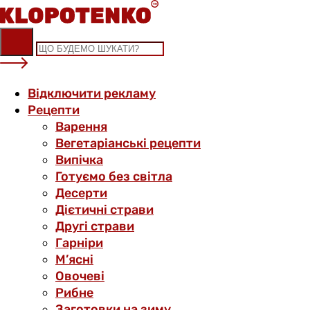
Skip
to
content
Відключити рекламу
Рецепти
Варення
Вегетаріанські рецепти
Випічка
Готуємо без світла
Десерти
Дієтичні страви
Другі страви
Гарніри
М’ясні
Овочеві
Рибне
Заготовки на зиму