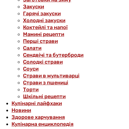
Закуски
Гарячі закуски
Холодні закуски
Коктейлі та напої
Мамині рецепти
Перші страви
Салати
Сендвічі та бутерброди
Солодкі страви
Соуси
Страви в мультиварці
Страви з пшениці
Торти
Шкільні рецепти
Кулінарні лайфхаки
Новини
Здорове харчування
Кулінарна енциклопедія