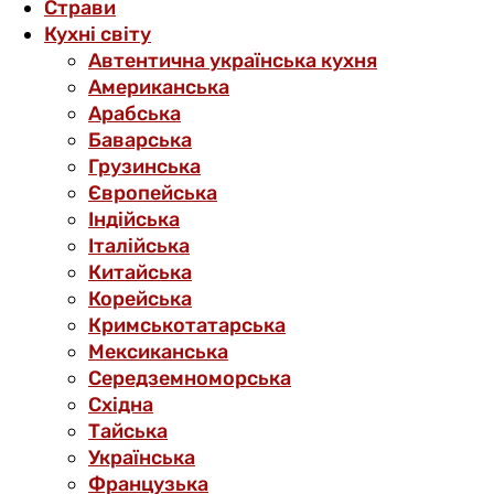
Страви
Кухні світу
Автентична українська кухня
Американська
Арабська
Баварська
Грузинська
Європейська
Індійська
Італійська
Китайська
Корейська
Кримськотатарська
Мексиканська
Середземноморська
Східна
Тайська
Українська
Французька