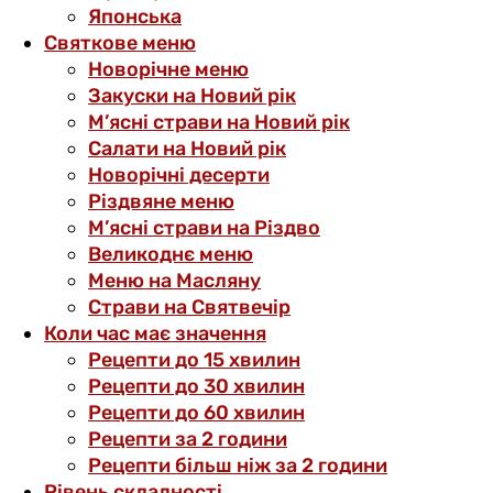
Японська
Святкове меню
Новорічне меню
Закуски на Новий рік
М’ясні страви на Новий рік
Салати на Новий рік
Новорічні десерти
Різдвяне меню
М’ясні страви на Різдво
Великоднє меню
Меню на Масляну
Страви на Святвечір
Коли час має значення
Рецепти до 15 хвилин
Рецепти до 30 хвилин
Рецепти до 60 хвилин
Рецепти за 2 години
Рецепти більш ніж за 2 години
Рівень складності