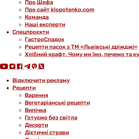
Про Шефа
Про сайт klopotenko.com
Команда
Наші експерти
Спецпроєкти
ГастроСпадок
Рецепти пасок з ТМ «Львівські дріжджі»
Хлібний крафт. Чому ми їмо, печемо та к
Відключити рекламу
Рецепти
Варення
Вегетаріанські рецепти
Випічка
Готуємо без світла
Десерти
Дієтичні страви