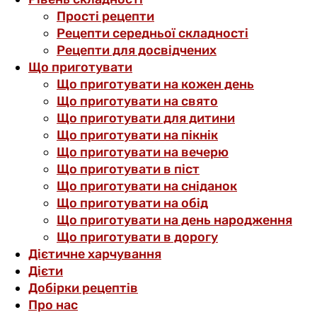
Прості рецепти
Рецепти середньої складності
Рецепти для досвідчених
Що приготувати
Що приготувати на кожен день
Що приготувати на свято
Що приготувати для дитини
Що приготувати на пікнік
Що приготувати на вечерю
Що приготувати в піст
Що приготувати на сніданок
Що приготувати на обід
Що приготувати на день народження
Що приготувати в дорогу
Дієтичне харчування
Дієти
Добірки рецептів
Про нас