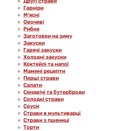
Другі страви
Гарніри
М’ясні
Овочеві
Рибне
Заготовки на зиму
Закуски
Гарячі закуски
Холодні закуски
Коктейлі та напої
Мамині рецепти
Перші страви
Салати
Сендвічі та бутерброди
Солодкі страви
Соуси
Страви в мультиварці
Страви з пшениці
Торти