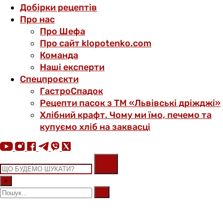
Добірки рецептів
Про нас
Про Шефа
Про сайт klopotenko.com
Команда
Наші експерти
Спецпроєкти
ГастроСпадок
Рецепти пасок з ТМ «Львівські дріжджі»
Хлібний крафт. Чому ми їмо, печемо та
купуємо хліб на заквасці
×