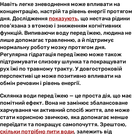
Навіть легке зневоднення може впливати на
концентрацію, настрій та рівень енергії протягом
дня. Дослідження
показують
, що нестача рідини
пов’язана з втомою і зниженням когнітивних
функцій. Випиваючи воду перед їжею, людина не
лише допомагає травленню, а й підтримує
нормальну роботу мозку протягом дня.
Регулярна гідратація перед їжею може також
підтримувати слизову шлунка та покращувати
рух їжі по травному тракту. У довгостроковій
перспективі це може позитивно впливати на
обмін речовин і рівень енергії.
Склянка води перед їжею — це проста дія, що має
помітний ефект. Вона не замінює збалансоване
харчування чи активний спосіб життя, але може
стати корисною звичкою, яка допомагає менше
переїдати та покращує самопочуття. Зрештою,
скільки потрібно пити води
, залежить від