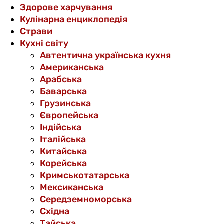
Здорове харчування
Кулінарна енциклопедія
Страви
Кухні світу
Автентична українська кухня
Американська
Арабська
Баварська
Грузинська
Європейська
Індійська
Італійська
Китайська
Корейська
Кримськотатарська
Мексиканська
Середземноморська
Східна
Тайська