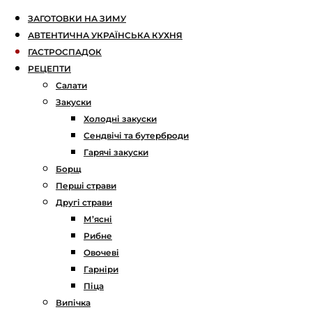
ЗАГОТОВКИ НА ЗИМУ
АВТЕНТИЧНА УКРАЇНСЬКА КУХНЯ
ГАСТРОСПАДОК
РЕЦЕПТИ
Салати
Закуски
Холодні закуски
Сендвічі та бутерброди
Гарячі закуски
Борщ
Перші страви
Другі страви
М’ясні
Рибне
Овочеві
Гарніри
Піца
Випічка