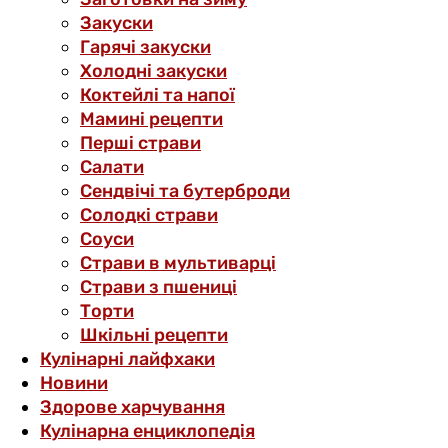
Закуски
Гарячі закуски
Холодні закуски
Коктейлі та напої
Мамині рецепти
Перші страви
Салати
Сендвічі та бутерброди
Солодкі страви
Соуси
Страви в мультиварці
Страви з пшениці
Торти
Шкільні рецепти
Кулінарні лайфхаки
Новини
Здорове харчування
Кулінарна енциклопедія