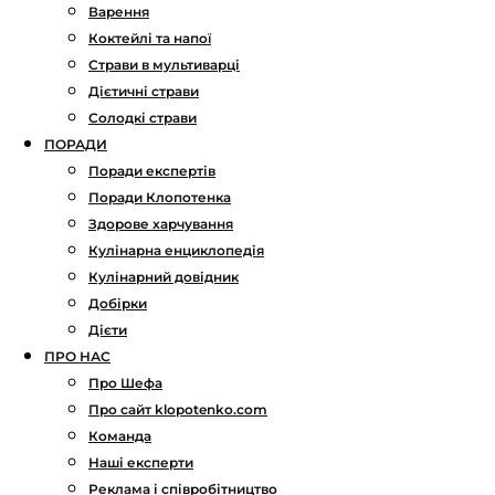
Варення
Коктейлі та напої
Страви в мультиварці
Дієтичні страви
Солодкі страви
ПОРАДИ
Поради експертів
Поради Клопотенка
Здорове харчування
Кулінарна енциклопедія
Кулінарний довідник
Добірки
Дієти
ПРО НАС
Про Шефа
Про сайт klopotenko.com
Команда
Наші експерти
Реклама і співробітництво