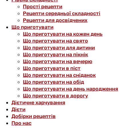
Прості рецепти
Рецепти середньої складності
Рецепти для досвідчених
Що приготувати
Що приготувати на кожен день
Що приготувати на свято
Що приготувати для дитини
Що приготувати на пікнік
Що приготувати на вечерю
Що приготувати в піст
Що приготувати на сніданок
Що приготувати на обід
Що приготувати на день народження
Що приготувати в дорогу
Дієтичне харчування
Дієти
Добірки рецептів
Про нас