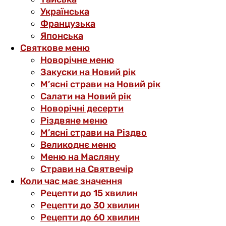
Українська
Французька
Японська
Святкове меню
Новорічне меню
Закуски на Новий рік
М’ясні страви на Новий рік
Салати на Новий рік
Новорічні десерти
Різдвяне меню
М’ясні страви на Різдво
Великоднє меню
Меню на Масляну
Страви на Святвечір
Коли час має значення
Рецепти до 15 хвилин
Рецепти до 30 хвилин
Рецепти до 60 хвилин