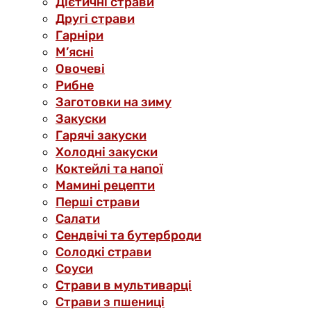
Дієтичні страви
Другі страви
Гарніри
М’ясні
Овочеві
Рибне
Заготовки на зиму
Закуски
Гарячі закуски
Холодні закуски
Коктейлі та напої
Мамині рецепти
Перші страви
Салати
Сендвічі та бутерброди
Солодкі страви
Соуси
Страви в мультиварці
Страви з пшениці