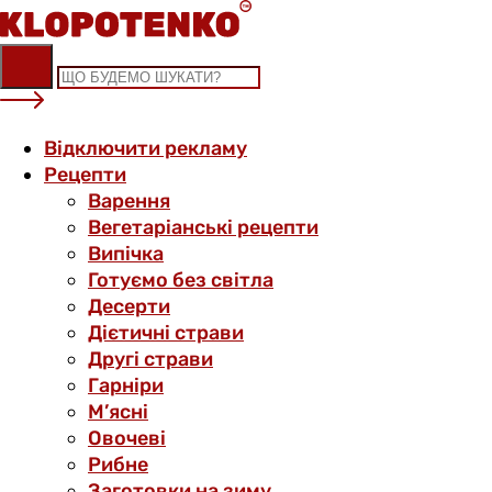
Skip
to
content
Відключити рекламу
Рецепти
Варення
Вегетаріанські рецепти
Випічка
Готуємо без світла
Десерти
Дієтичні страви
Другі страви
Гарніри
М’ясні
Овочеві
Рибне
Заготовки на зиму