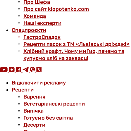
Про Шефа
Про сайт klopotenko.com
Команда
Наші експерти
Спецпроєкти
ГастроСпадок
Рецепти пасок з ТМ «Львівські дріжджі»
Хлібний крафт. Чому ми їмо, печемо та
купуємо хліб на заквасці
Відключити рекламу
Рецепти
Варення
Вегетаріанські рецепти
Випічка
Готуємо без світла
Десерти