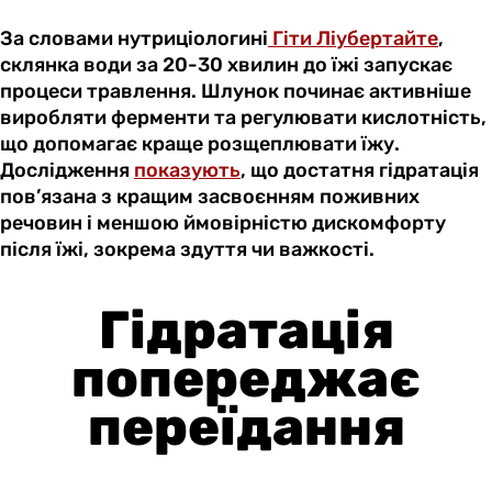
За словами нутриціологині
Гіти Ліубертайте
,
склянка води за 20-30 хвилин до їжі запускає
процеси травлення. Шлунок починає активніше
виробляти ферменти та регулювати кислотність,
що допомагає краще розщеплювати їжу.
Дослідження
показують
, що достатня гідратація
пов’язана з кращим засвоєнням поживних
речовин і меншою ймовірністю дискомфорту
після їжі, зокрема здуття чи важкості.
Гідратація
попереджає
переїдання