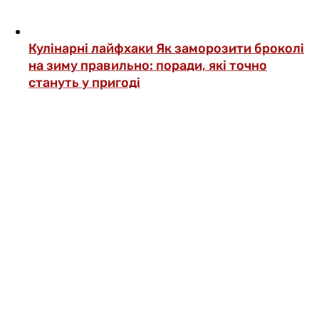
Кулінарні лайфхаки
Як заморозити броколі
на зиму правильно: поради, які точно
стануть у пригоді