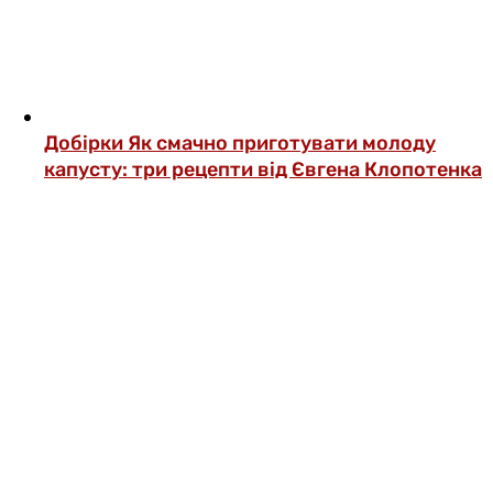
Добірки
Як смачно приготувати молоду
капусту: три рецепти від Євгена Клопотенка