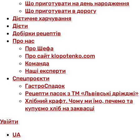
Що приготувати на день народження
Що приготувати в дорогу
Дієтичне харчування
Дієти
Добірки рецептів
Про нас
Про Шефа
Про сайт klopotenko.com
Команда
Наші експерти
Спецпроєкти
ГастроСпадок
Рецепти пасок з ТМ «Львівські дріжджі»
Хлібний крафт. Чому ми їмо, печемо та
купуємо хліб на заквасці
Увійти
UA