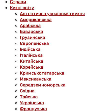
Страви
Кухні світу
Автентична українська кухня
Американська
Арабська
Баварська
Грузинська
Європейська
Індійська
Італійська
Китайська
Корейська
Кримськотатарська
Мексиканська
Середземноморська
Східна
Тайська
Українська
Французька