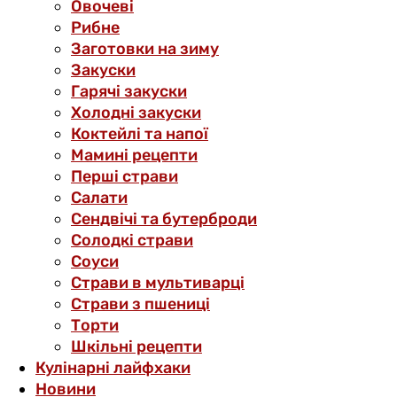
Овочеві
Рибне
Заготовки на зиму
Закуски
Гарячі закуски
Холодні закуски
Коктейлі та напої
Мамині рецепти
Перші страви
Салати
Сендвічі та бутерброди
Солодкі страви
Соуси
Страви в мультиварці
Страви з пшениці
Торти
Шкільні рецепти
Кулінарні лайфхаки
Новини