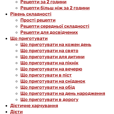
Рецепти за 2 години
Рецепти більш ніж за 2 години
Рівень складності
Прості рецепти
Рецепти середньої складності
Рецепти для досвідчених
Що приготувати
Що приготувати на кожен день
Що приготувати на свято
Що приготувати для дитини
Що приготувати на пікнік
Що приготувати на вечерю
Що приготувати в піст
Що приготувати на сніданок
Що приготувати на обід
Що приготувати на день народження
Що приготувати в дорогу
Дієтичне харчування
Дієти