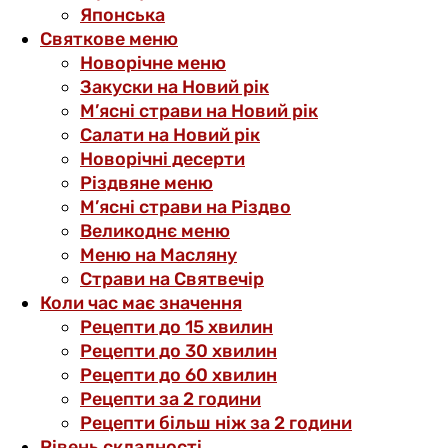
Японська
Святкове меню
Новорічне меню
Закуски на Новий рік
М’ясні страви на Новий рік
Салати на Новий рік
Новорічні десерти
Різдвяне меню
М’ясні страви на Різдво
Великоднє меню
Меню на Масляну
Страви на Святвечір
Коли час має значення
Рецепти до 15 хвилин
Рецепти до 30 хвилин
Рецепти до 60 хвилин
Рецепти за 2 години
Рецепти більш ніж за 2 години
Рівень складності