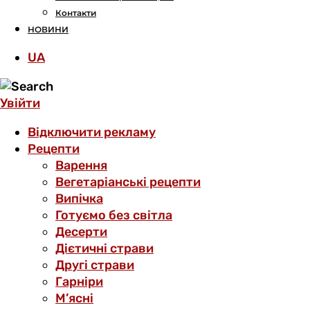
Контакти
НОВИНИ
UA
Увійти
Відключити рекламу
Рецепти
Варення
Вегетаріанські рецепти
Випічка
Готуємо без світла
Десерти
Дієтичні страви
Другі страви
Гарніри
М’ясні