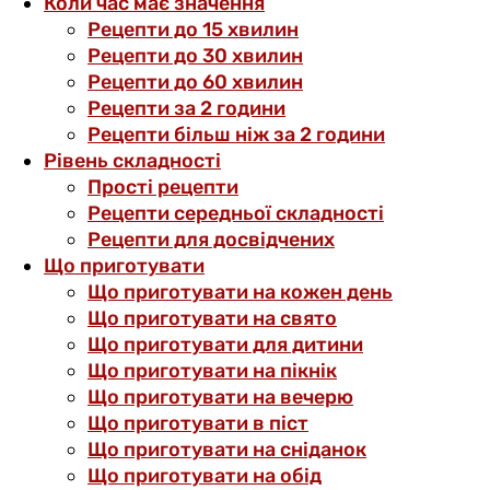
Коли час має значення
Рецепти до 15 хвилин
Рецепти до 30 хвилин
Рецепти до 60 хвилин
Рецепти за 2 години
Рецепти більш ніж за 2 години
Рівень складності
Прості рецепти
Рецепти середньої складності
Рецепти для досвідчених
Що приготувати
Що приготувати на кожен день
Що приготувати на свято
Що приготувати для дитини
Що приготувати на пікнік
Що приготувати на вечерю
Що приготувати в піст
Що приготувати на сніданок
Що приготувати на обід