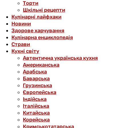
Торти
Шкільні рецепти
Кулінарні лайфхаки
Новини
Здорове харчування
Кулінарна енциклопедія
Страви
Кухні світу
Автентична українська кухня
Американська
Арабська
Баварська
Грузинська
Європейська
Індійська
Італійська
Китайська
Корейська
Кримськотатарська