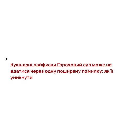
Кулінарні лайфхаки
Гороховий суп може не
вдатися через одну поширену помилку: як її
уникнути