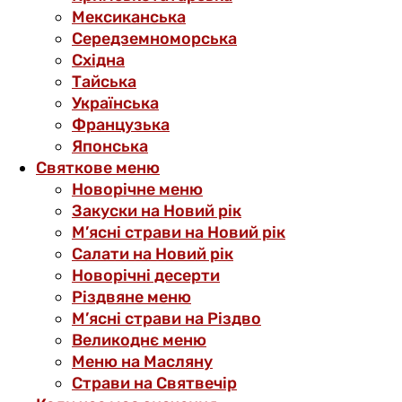
Мексиканська
Середземноморська
Східна
Тайська
Українська
Французька
Японська
Святкове меню
Новорічне меню
Закуски на Новий рік
М’ясні страви на Новий рік
Салати на Новий рік
Новорічні десерти
Різдвяне меню
М’ясні страви на Різдво
Великоднє меню
Меню на Масляну
Страви на Святвечір