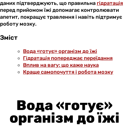
даних підтверджують, що правильна
гідратація
перед прийомом їжі допомагає контролювати
апетит, покращує травлення і навіть підтримує
роботу мозку.
Зміст
Вода «готує» організм до їжі
Гідратація попереджає переїдання
Вплив на вагу: що каже наука
Краще самопочуття і робота мозку
Вода «готує»
організм до їжі