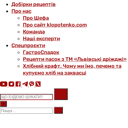
Добірки рецептів
Про нас
Про Шефа
Про сайт klopotenko.com
Команда
Наші експерти
Спецпроєкти
ГастроСпадок
Рецепти пасок з ТМ «Львівські дріжджі»
Хлібний крафт. Чому ми їмо, печемо та
купуємо хліб на заквасці
×