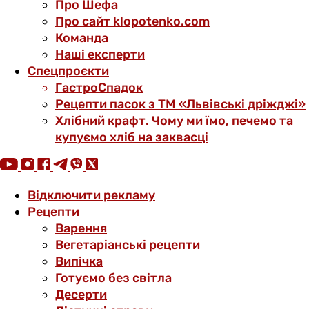
Про Шефа
Про сайт klopotenko.com
Команда
Наші експерти
Спецпроєкти
ГастроСпадок
Рецепти пасок з ТМ «Львівські дріжджі»
Хлібний крафт. Чому ми їмо, печемо та
купуємо хліб на заквасці
Відключити рекламу
Рецепти
Варення
Вегетаріанські рецепти
Випічка
Готуємо без світла
Десерти