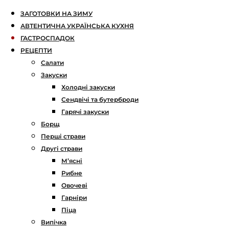
ЗАГОТОВКИ НА ЗИМУ
АВТЕНТИЧНА УКРАЇНСЬКА КУХНЯ
ГАСТРОСПАДОК
РЕЦЕПТИ
Салати
Закуски
Холодні закуски
Сендвічі та бутерброди
Гарячі закуски
Борщ
Перші страви
Другі страви
М’ясні
Рибне
Овочеві
Гарніри
Піца
Випічка