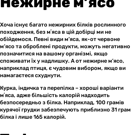
Нежирне м’ясо
Хоча існує багато нежирних білків рослинного
походження, без мʼяса в цій добірці ми не
обійдемося. Певні види м’яса, як-от червоне
м’ясо та оброблені продукти, можуть негативно
позначитися на вашому організмі, якщо
споживати їх у надлишку. А от нежирне м’ясо,
наприклад птиця, є чудовим вибором, якщо ви
намагаєтеся схуднути.
Курка, індичка та перепілка – хороші варіанти
мʼяса, адже більшість калорій надходить
безпосередньо з білка. Наприклад, 100 грамів
курячої грудки забезпечують приблизно 31 грам
білка і лише 165 калорій.