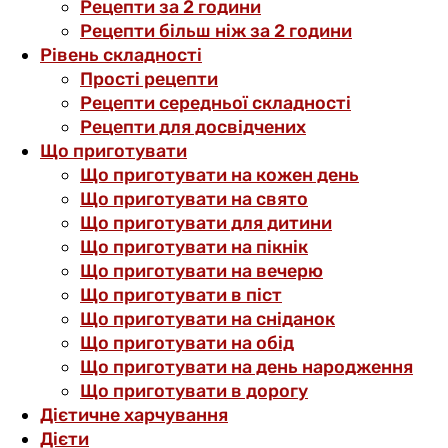
Рецепти за 2 години
Рецепти більш ніж за 2 години
Рівень складності
Прості рецепти
Рецепти середньої складності
Рецепти для досвідчених
Що приготувати
Що приготувати на кожен день
Що приготувати на свято
Що приготувати для дитини
Що приготувати на пікнік
Що приготувати на вечерю
Що приготувати в піст
Що приготувати на сніданок
Що приготувати на обід
Що приготувати на день народження
Що приготувати в дорогу
Дієтичне харчування
Дієти