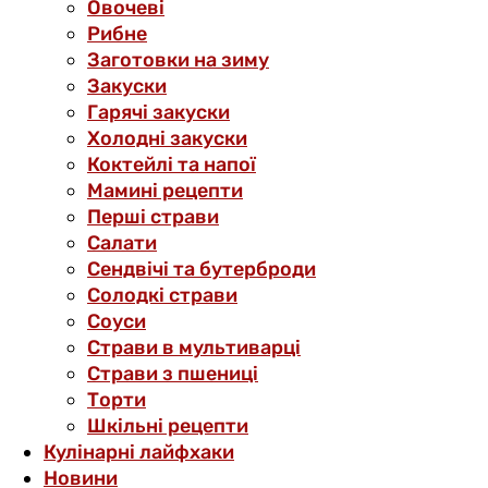
Овочеві
Рибне
Заготовки на зиму
Закуски
Гарячі закуски
Холодні закуски
Коктейлі та напої
Мамині рецепти
Перші страви
Салати
Сендвічі та бутерброди
Солодкі страви
Соуси
Страви в мультиварці
Страви з пшениці
Торти
Шкільні рецепти
Кулінарні лайфхаки
Новини