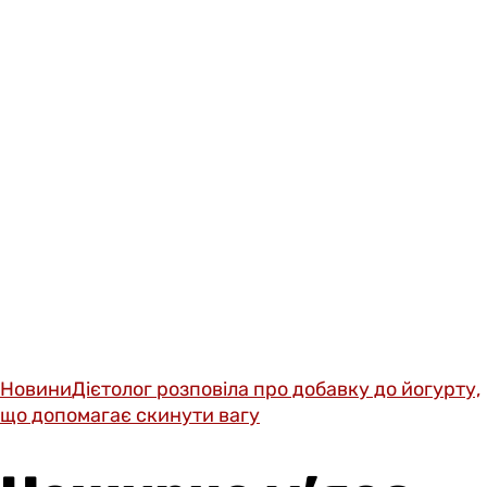
Новини
Дієтолог розповіла про добавку до йогурту,
що допомагає скинути вагу