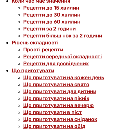
Коли час має значення
Рецепти до 15 хвилин
Рецепти до 30 хвилин
Рецепти до 60 хвилин
Рецепти за 2 години
Рецепти більш ніж за 2 години
Рівень складності
Прості рецепти
Рецепти середньої складності
Рецепти для досвідчених
Що приготувати
Що приготувати на кожен день
Що приготувати на свято
Що приготувати для дитини
Що приготувати на пікнік
Що приготувати на вечерю
Що приготувати в піст
Що приготувати на сніданок
Що приготувати на обід