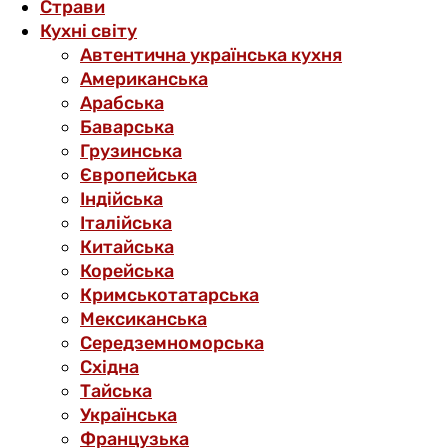
Страви
Кухні світу
Автентична українська кухня
Американська
Арабська
Баварська
Грузинська
Європейська
Індійська
Італійська
Китайська
Корейська
Кримськотатарська
Мексиканська
Середземноморська
Східна
Тайська
Українська
Французька