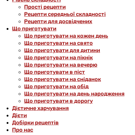
Прості рецепти
Рецепти середньої складності
Рецепти для досвідчених
Що приготувати
Що приготувати на кожен день
Що приготувати на свято
Що приготувати для дитини
Що приготувати на пікнік
Що приготувати на вечерю
Що приготувати в піст
Що приготувати на сніданок
Що приготувати на обід
Що приготувати на день народження
Що приготувати в дорогу
Дієтичне харчування
Дієти
Добірки рецептів
Про нас