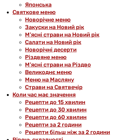
Японська
Святкове меню
Новорічне меню
Закуски на Новий рік
М’ясні страви на Новий рік
Салати на Новий рік
Новорічні десерти
Різдвяне меню
М’ясні страви на Різдво
Великоднє меню
Меню на Масляну
Страви на Святвечір
Коли час має значення
Рецепти до 15 хвилин
Рецепти до 30 хвилин
Рецепти до 60 хвилин
Рецепти за 2 години
Рецепти більш ніж за 2 години
Рівень складності