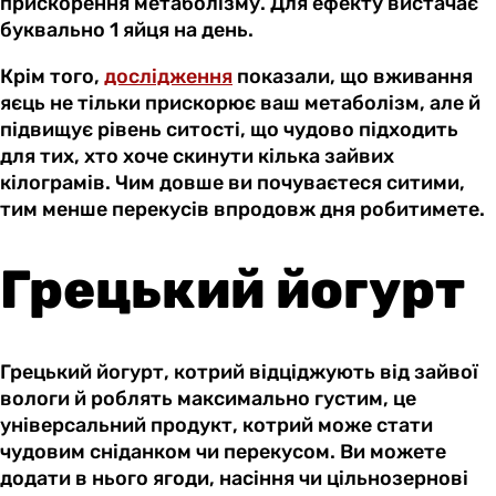
прискорення метаболізму. Для ефекту вистачає
буквально 1 яйця на день.
Крім того,
дослідження
показали, що вживання
яєць не тільки прискорює ваш метаболізм, але й
підвищує рівень ситості, що чудово підходить
для тих, хто хоче скинути кілька зайвих
кілограмів. Чим довше ви почуваєтеся ситими,
тим менше перекусів впродовж дня робитимете.
Грецький йогурт
Грецький йогурт, котрий відціджують від зайвої
вологи й роблять максимально густим, це
універсальний продукт, котрий може стати
чудовим сніданком чи перекусом. Ви можете
додати в нього ягоди, насіння чи цільнозернові