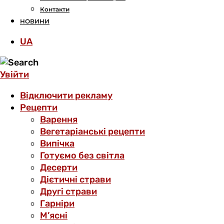
Контакти
НОВИНИ
UA
Увійти
Відключити рекламу
Рецепти
Варення
Вегетаріанські рецепти
Випічка
Готуємо без світла
Десерти
Дієтичні страви
Другі страви
Гарніри
М’ясні