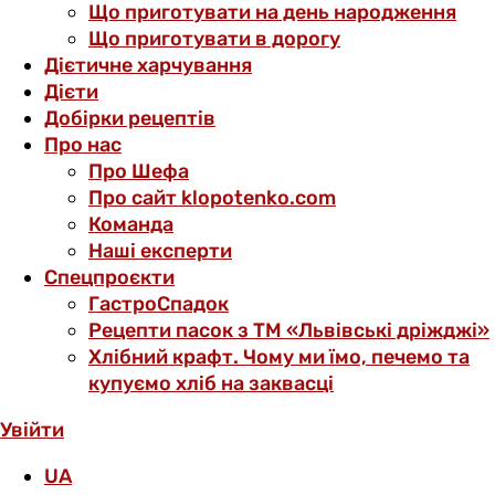
Що приготувати на день народження
Що приготувати в дорогу
Дієтичне харчування
Дієти
Добірки рецептів
Про нас
Про Шефа
Про сайт klopotenko.com
Команда
Наші експерти
Спецпроєкти
ГастроСпадок
Рецепти пасок з ТМ «Львівські дріжджі»
Хлібний крафт. Чому ми їмо, печемо та
купуємо хліб на заквасці
Увійти
UA