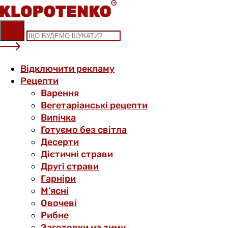
Skip
to
content
Відключити рекламу
Рецепти
Варення
Вегетаріанські рецепти
Випічка
Готуємо без світла
Десерти
Дієтичні страви
Другі страви
Гарніри
М’ясні
Овочеві
Рибне
Заготовки на зиму