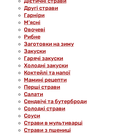
Дієтичні страви
Другі страви
Гарніри
М’ясні
Овочеві
Рибне
Заготовки на зиму
Закуски
Гарячі закуски
Холодні закуски
Коктейлі та напої
Мамині рецепти
Перші страви
Салати
Сендвічі та бутерброди
Солодкі страви
Соуси
Страви в мультиварці
Страви з пшениці