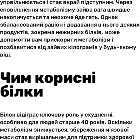
уповільнюється і стає вкрай підступним. Через
сповільнення метаболізму зайва вага швидше
накопичується та неохоче йде геть. Однак
збалансований раціон і додавання в нього деяких
продуктів, зокрема нежирних білків, може
допомогти вам прискорити метаболізм і
позбавитися від зайвих кілограмів у будь-якому
віці.
Чим корисні
білки
Білок відіграє ключову роль у схудненні,
особливо для людей старше 40 років. Оскільки
метаболізм знижується, збереження м’язової
маси стає вирішальним для підтримки здорової