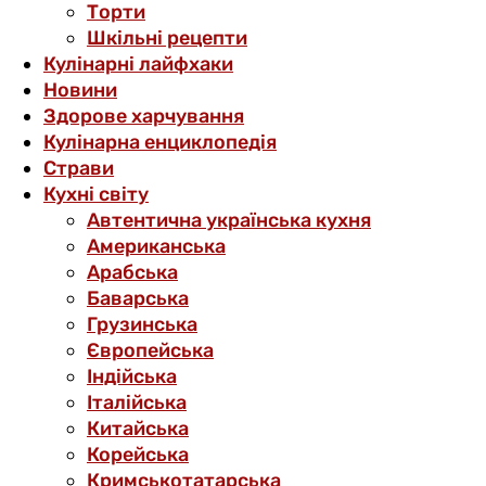
Торти
Шкільні рецепти
Кулінарні лайфхаки
Новини
Здорове харчування
Кулінарна енциклопедія
Страви
Кухні світу
Автентична українська кухня
Американська
Арабська
Баварська
Грузинська
Європейська
Індійська
Італійська
Китайська
Корейська
Кримськотатарська