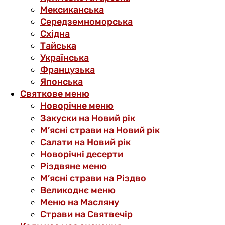
Мексиканська
Середземноморська
Східна
Тайська
Українська
Французька
Японська
Святкове меню
Новорічне меню
Закуски на Новий рік
М’ясні страви на Новий рік
Салати на Новий рік
Новорічні десерти
Різдвяне меню
М’ясні страви на Різдво
Великоднє меню
Меню на Масляну
Страви на Святвечір