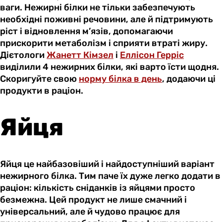
ваги. Нежирні білки не тільки забезпечують
необхідні поживні речовини, але й підтримують
ріст і відновлення м’язів, допомагаючи
прискорити метаболізм і сприяти втраті жиру.
Дієтологи
Жанетт Кімзел
і
Еллісон Герріс
виділили 4 нежирних білки, які варто їсти щодня.
Скоригуйте свою
норму білка в день
, додаючи ці
продукти в раціон.
Яйця
Яйця це найбазовіший і найдоступніший варіант
нежирного білка. Тим паче їх дуже легко додати в
раціон: кількість сніданків із яйцями просто
безмежна. Цей продукт не лише смачний і
універсальний, але й чудово працює для