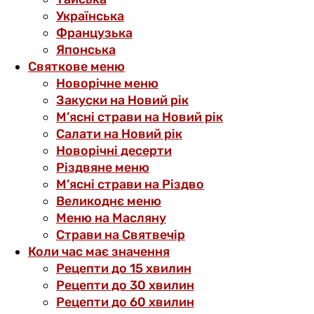
Українська
Французька
Японська
Святкове меню
Новорічне меню
Закуски на Новий рік
М’ясні страви на Новий рік
Салати на Новий рік
Новорічні десерти
Різдвяне меню
М’ясні страви на Різдво
Великоднє меню
Меню на Масляну
Страви на Святвечір
Коли час має значення
Рецепти до 15 хвилин
Рецепти до 30 хвилин
Рецепти до 60 хвилин