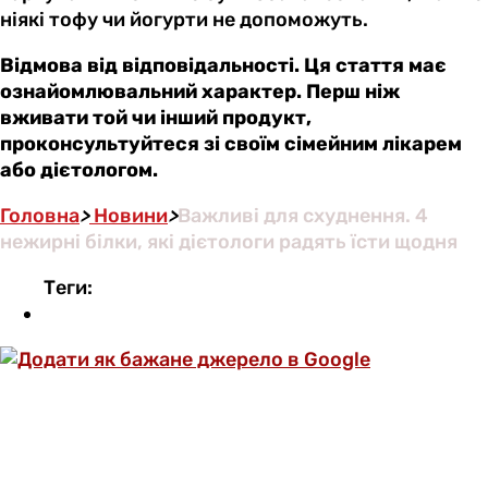
ніякі тофу чи йогурти не допоможуть.
Відмова від відповідальності. Ця стаття має
ознайомлювальний характер. Перш ніж
вживати той чи інший продукт,
проконсультуйтеся зі своїм сімейним лікарем
або дієтологом.
Головна
>
Новини
>
Важливі для схуднення. 4
нежирні білки, які дієтологи радять їсти щодня
Теги: