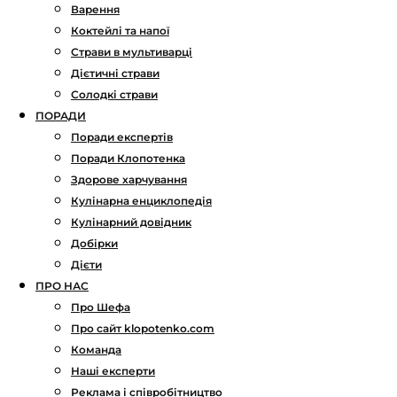
Варення
Коктейлі та напої
Страви в мультиварці
Дієтичні страви
Солодкі страви
ПОРАДИ
Поради експертів
Поради Клопотенка
Здорове харчування
Кулінарна енциклопедія
Кулінарний довідник
Добірки
Дієти
ПРО НАС
Про Шефа
Про сайт klopotenko.com
Команда
Наші експерти
Реклама і співробітництво