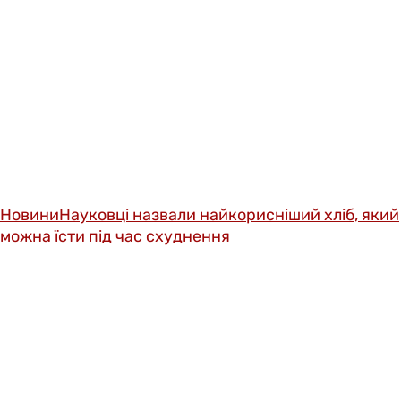
Новини
Науковці назвали найкорисніший хліб, який
можна їсти під час схуднення