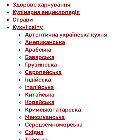
Здорове харчування
Кулінарна енциклопедія
Страви
Кухні світу
Автентична українська кухня
Американська
Арабська
Баварська
Грузинська
Європейська
Індійська
Італійська
Китайська
Корейська
Кримськотатарська
Мексиканська
Середземноморська
Східна
Тайська