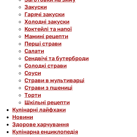
Закуски
Гарячі закуски
Холодні закуски
Коктейлі та напої
Мамині рецепти
Перші страви
Салати
Сендвічі та бутерброди
Солодкі страви
Соуси
Страви в мультиварці
Страви з пшениці
Торти
Шкільні рецепти
Кулінарні лайфхаки
Новини
Здорове харчування
Кулінарна енциклопедія