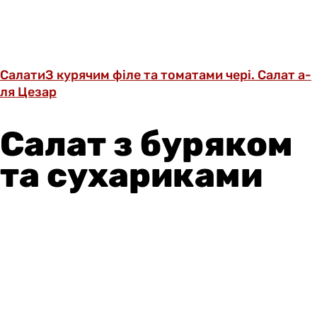
Салати
З курячим філе та томатами чері. Салат а-
ля Цезар
Салат з буряком
та сухариками