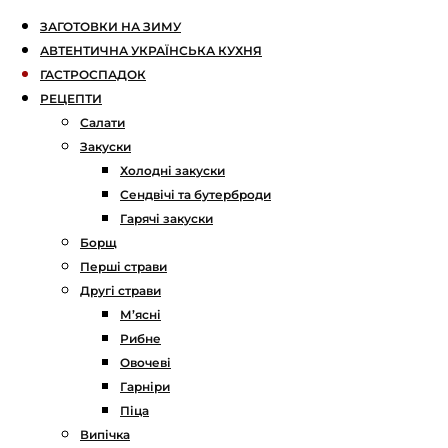
ЗАГОТОВКИ НА ЗИМУ
АВТЕНТИЧНА УКРАЇНСЬКА КУХНЯ
ГАСТРОСПАДОК
РЕЦЕПТИ
Салати
Закуски
Холодні закуски
Сендвічі та бутерброди
Гарячі закуски
Борщ
Перші страви
Другі страви
М’ясні
Рибне
Овочеві
Гарніри
Піца
Випічка