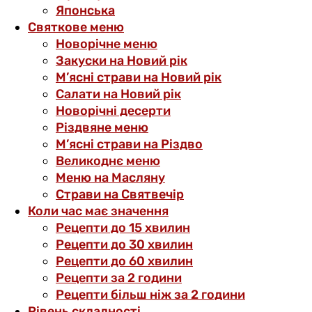
Японська
Святкове меню
Новорічне меню
Закуски на Новий рік
М’ясні страви на Новий рік
Салати на Новий рік
Новорічні десерти
Різдвяне меню
М’ясні страви на Різдво
Великоднє меню
Меню на Масляну
Страви на Святвечір
Коли час має значення
Рецепти до 15 хвилин
Рецепти до 30 хвилин
Рецепти до 60 хвилин
Рецепти за 2 години
Рецепти більш ніж за 2 години
Рівень складності