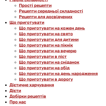
Прості рецепти
Рецепти середньої складності
Рецепти для досвідчених
Що приготувати
Що приготувати на кожен день
Що приготувати на свято
Що приготувати для дитини
Що приготувати на пікнік
Що приготувати на вечерю
Що приготувати в піст
Що приготувати на сніданок
Що приготувати на обід
Що приготувати на день народження
Що приготувати в дорогу
Дієтичне харчування
Дієти
Добірки рецептів
Про нас