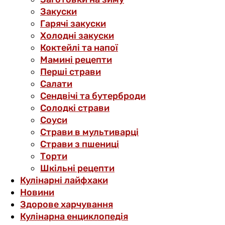
Закуски
Гарячі закуски
Холодні закуски
Коктейлі та напої
Мамині рецепти
Перші страви
Салати
Сендвічі та бутерброди
Солодкі страви
Соуси
Страви в мультиварці
Страви з пшениці
Торти
Шкільні рецепти
Кулінарні лайфхаки
Новини
Здорове харчування
Кулінарна енциклопедія