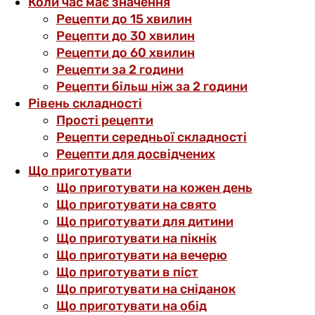
Коли час має значення
Рецепти до 15 хвилин
Рецепти до 30 хвилин
Рецепти до 60 хвилин
Рецепти за 2 години
Рецепти більш ніж за 2 години
Рівень складності
Прості рецепти
Рецепти середньої складності
Рецепти для досвідчених
Що приготувати
Що приготувати на кожен день
Що приготувати на свято
Що приготувати для дитини
Що приготувати на пікнік
Що приготувати на вечерю
Що приготувати в піст
Що приготувати на сніданок
Що приготувати на обід