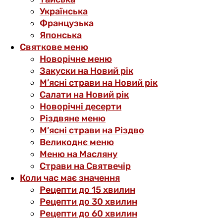
Українська
Французька
Японська
Святкове меню
Новорічне меню
Закуски на Новий рік
М’ясні страви на Новий рік
Салати на Новий рік
Новорічні десерти
Різдвяне меню
М’ясні страви на Різдво
Великоднє меню
Меню на Масляну
Страви на Святвечір
Коли час має значення
Рецепти до 15 хвилин
Рецепти до 30 хвилин
Рецепти до 60 хвилин