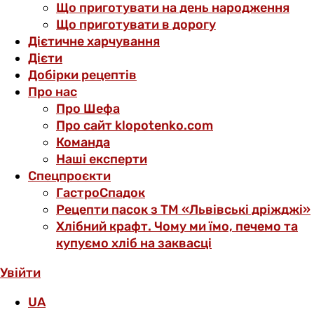
Що приготувати на день народження
Що приготувати в дорогу
Дієтичне харчування
Дієти
Добірки рецептів
Про нас
Про Шефа
Про сайт klopotenko.com
Команда
Наші експерти
Спецпроєкти
ГастроСпадок
Рецепти пасок з ТМ «Львівські дріжджі»
Хлібний крафт. Чому ми їмо, печемо та
купуємо хліб на заквасці
Увійти
UA