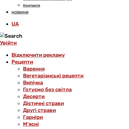
Контакти
НОВИНИ
UA
Увійти
Відключити рекламу
Рецепти
Варення
Вегетаріанські рецепти
Випічка
Готуємо без світла
Десерти
Дієтичні страви
Другі страви
Гарніри
М’ясні