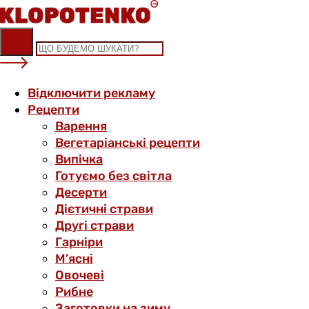
Skip
to
content
Відключити рекламу
Рецепти
Варення
Вегетаріанські рецепти
Випічка
Готуємо без світла
Десерти
Дієтичні страви
Другі страви
Гарніри
М’ясні
Овочеві
Рибне
Заготовки на зиму