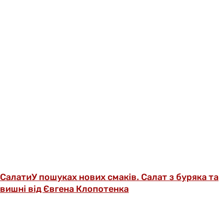
Салати
У пошуках нових смаків. Салат з буряка та
вишні від Євгена Клопотенка