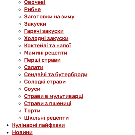
Овочеві
Рибне
Заготовки на зиму
Закуски
Гарячі закуски
Холодні закуски
Коктейлі та напої
Мамині рецепти
Перші страви
Салати
Сендвічі та бутерброди
Солодкі страви
Соуси
Страви в мультиварці
Страви з пшениці
Торти
Шкільні рецепти
Кулінарні лайфхаки
Новини