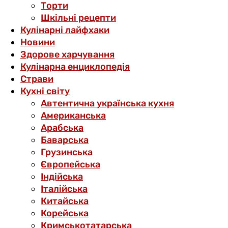
Торти
Шкільні рецепти
Кулінарні лайфхаки
Новини
Здорове харчування
Кулінарна енциклопедія
Страви
Кухні світу
Автентична українська кухня
Американська
Арабська
Баварська
Грузинська
Європейська
Індійська
Італійська
Китайська
Корейська
Кримськотатарська