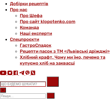
Добірки рецептів
Про нас
Про Шефа
Про сайт klopotenko.com
Команда
Наші експерти
Спецпроєкти
ГастроСпадок
Рецепти пасок з ТМ «Львівські дріжджі»
Хлібний крафт. Чому ми їмо, печемо та
купуємо хліб на заквасці
×