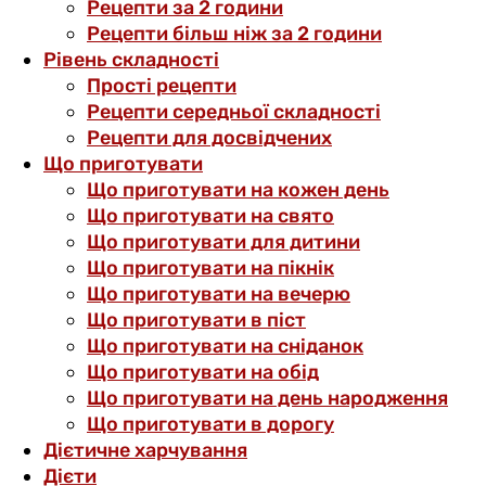
Рецепти за 2 години
Рецепти більш ніж за 2 години
Рівень складності
Прості рецепти
Рецепти середньої складності
Рецепти для досвідчених
Що приготувати
Що приготувати на кожен день
Що приготувати на свято
Що приготувати для дитини
Що приготувати на пікнік
Що приготувати на вечерю
Що приготувати в піст
Що приготувати на сніданок
Що приготувати на обід
Що приготувати на день народження
Що приготувати в дорогу
Дієтичне харчування
Дієти