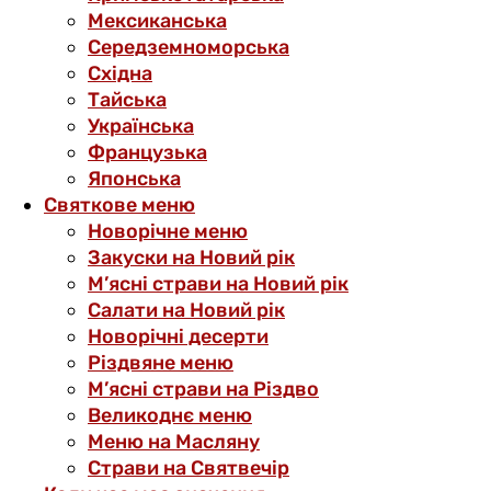
Мексиканська
Середземноморська
Східна
Тайська
Українська
Французька
Японська
Святкове меню
Новорічне меню
Закуски на Новий рік
М’ясні страви на Новий рік
Салати на Новий рік
Новорічні десерти
Різдвяне меню
М’ясні страви на Різдво
Великоднє меню
Меню на Масляну
Страви на Святвечір