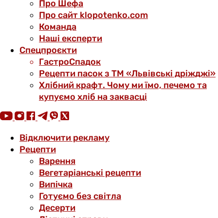
Про Шефа
Про сайт klopotenko.com
Команда
Наші експерти
Спецпроєкти
ГастроСпадок
Рецепти пасок з ТМ «Львівські дріжджі»
Хлібний крафт. Чому ми їмо, печемо та
купуємо хліб на заквасці
Відключити рекламу
Рецепти
Варення
Вегетаріанські рецепти
Випічка
Готуємо без світла
Десерти