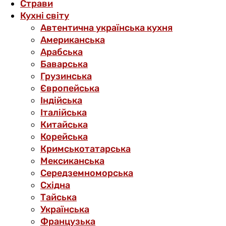
Страви
Кухні світу
Автентична українська кухня
Американська
Арабська
Баварська
Грузинська
Європейська
Індійська
Італійська
Китайська
Корейська
Кримськотатарська
Мексиканська
Середземноморська
Східна
Тайська
Українська
Французька