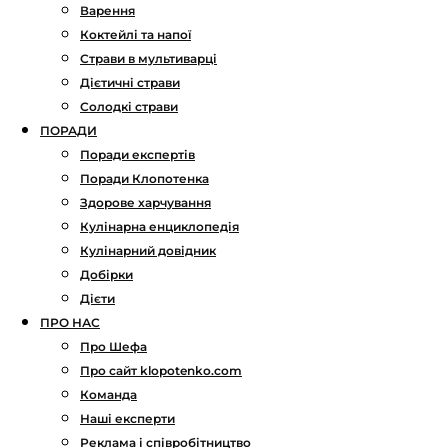
Варення
Коктейлі та напої
Страви в мультиварці
Дієтичні страви
Солодкі страви
ПОРАДИ
Поради експертів
Поради Клопотенка
Здорове харчування
Кулінарна енциклопедія
Кулінарний довідник
Добірки
Дієти
ПРО НАС
Про Шефа
Про сайт klopotenko.com
Команда
Наші експерти
Реклама і співробітництво