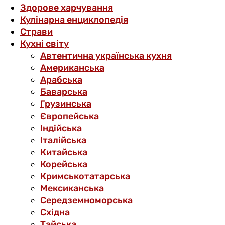
Здорове харчування
Кулінарна енциклопедія
Страви
Кухні світу
Автентична українська кухня
Американська
Арабська
Баварська
Грузинська
Європейська
Індійська
Італійська
Китайська
Корейська
Кримськотатарська
Мексиканська
Середземноморська
Східна
Тайська