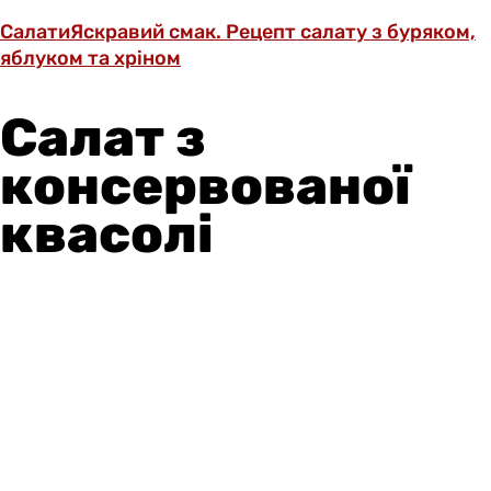
Салати
Яскравий смак. Рецепт салату з буряком,
яблуком та хріном
Салат з
консервованої
квасолі