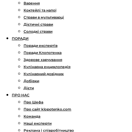
Варення
Коктейлі та напої
Страви в мультиварці
Дієтичні страви
Солодкі страви
ПОРАДИ
Поради експертів
Поради Клопотенка
Здорове харчування
Кулінарна енциклопедія
Кулінарний довідник
Добірки
Дієти
ПРО НАС
Про Шефа
Про сайт klopotenko.com
Команда
Наші експерти
Реклама і співробітництво