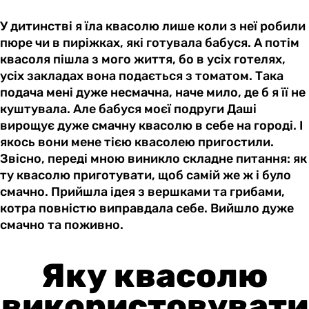
У дитинстві я їла квасолю лише коли з неї робили
пюре чи в пиріжках, які готувала бабуся. А потім
квасоля пішла з мого життя, бо в усіх готелях,
усіх закладах вона подається з томатом. Така
подача мені дуже несмачна, наче мило, де б я її не
куштувала. Але бабуся моєї подруги Даші
вирощує дуже смачну квасолю в себе на городі. І
якось вони мене тією квасолею пригостили.
Звісно, переді мною виникло складне питання: як
ту квасолю приготувати, щоб самій же ж і було
смачно. Прийшла ідея з вершками та грибами,
котра повністю виправдала себе. Вийшло дуже
смачно та поживно.
Яку квасолю
використовувати