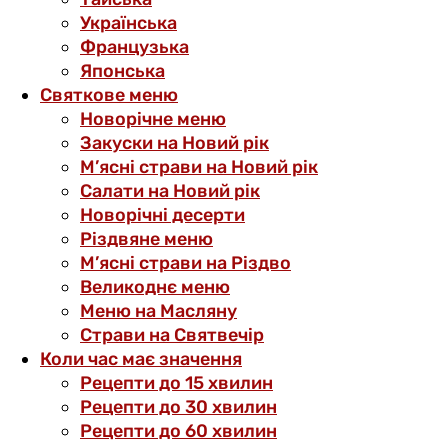
Українська
Французька
Японська
Святкове меню
Новорічне меню
Закуски на Новий рік
М’ясні страви на Новий рік
Салати на Новий рік
Новорічні десерти
Різдвяне меню
М’ясні страви на Різдво
Великоднє меню
Меню на Масляну
Страви на Святвечір
Коли час має значення
Рецепти до 15 хвилин
Рецепти до 30 хвилин
Рецепти до 60 хвилин