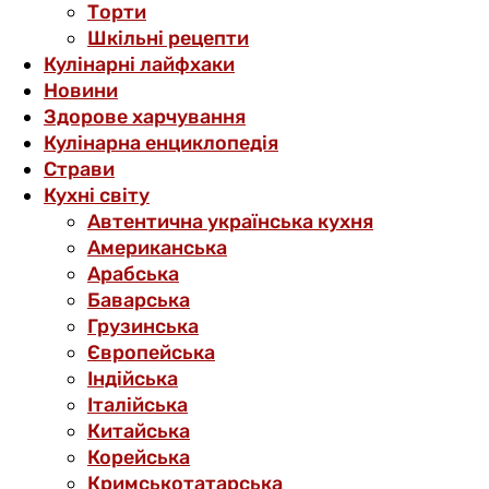
Торти
Шкільні рецепти
Кулінарні лайфхаки
Новини
Здорове харчування
Кулінарна енциклопедія
Страви
Кухні світу
Автентична українська кухня
Американська
Арабська
Баварська
Грузинська
Європейська
Індійська
Італійська
Китайська
Корейська
Кримськотатарська