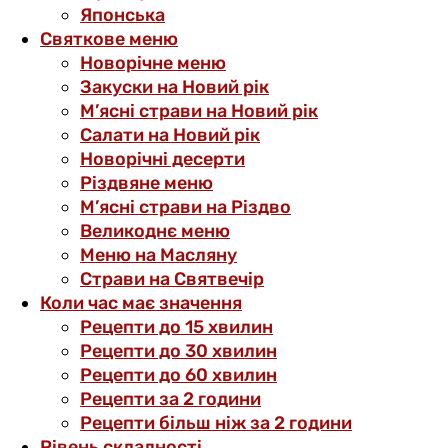
Японська
Святкове меню
Новорічне меню
Закуски на Новий рік
М’ясні страви на Новий рік
Салати на Новий рік
Новорічні десерти
Різдвяне меню
М’ясні страви на Різдво
Великоднє меню
Меню на Масляну
Страви на Святвечір
Коли час має значення
Рецепти до 15 хвилин
Рецепти до 30 хвилин
Рецепти до 60 хвилин
Рецепти за 2 години
Рецепти більш ніж за 2 години
Рівень складності