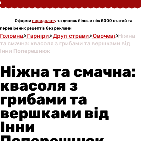
Оформи
передплату
та дивись більше ніж 5000 статей та
перевірених рецептів без реклами
Головна
>
Гарніри
>
Другі страви
>
Овочеві
>
Ніжна
та смачна: квасоля з грибами та вершками від
Інни Поперешнюк
Ніжна та смачна:
квасоля з
грибами та
вершками від
Інни
Поперешнюк