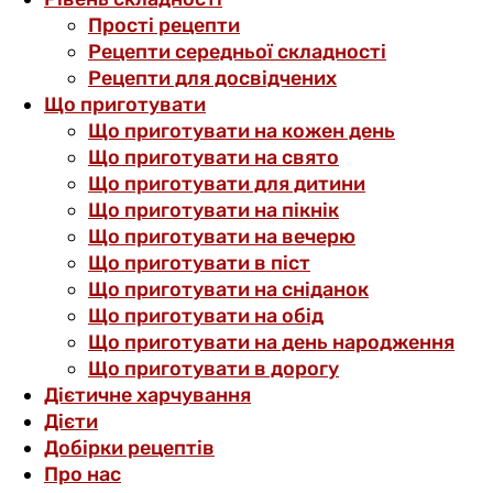
Прості рецепти
Рецепти середньої складності
Рецепти для досвідчених
Що приготувати
Що приготувати на кожен день
Що приготувати на свято
Що приготувати для дитини
Що приготувати на пікнік
Що приготувати на вечерю
Що приготувати в піст
Що приготувати на сніданок
Що приготувати на обід
Що приготувати на день народження
Що приготувати в дорогу
Дієтичне харчування
Дієти
Добірки рецептів
Про нас