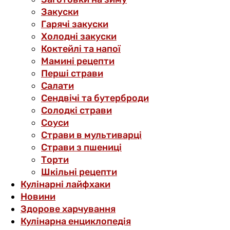
Закуски
Гарячі закуски
Холодні закуски
Коктейлі та напої
Мамині рецепти
Перші страви
Салати
Сендвічі та бутерброди
Солодкі страви
Соуси
Страви в мультиварці
Страви з пшениці
Торти
Шкільні рецепти
Кулінарні лайфхаки
Новини
Здорове харчування
Кулінарна енциклопедія