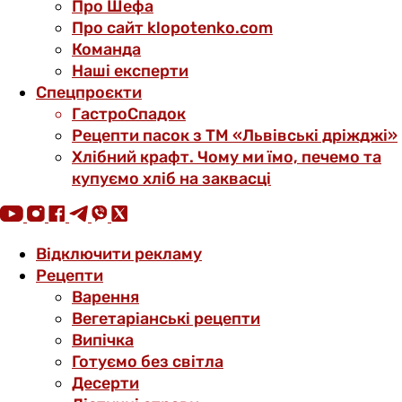
Про Шефа
Про сайт klopotenko.com
Команда
Наші експерти
Спецпроєкти
ГастроСпадок
Рецепти пасок з ТМ «Львівські дріжджі»
Хлібний крафт. Чому ми їмо, печемо та
купуємо хліб на заквасці
Відключити рекламу
Рецепти
Варення
Вегетаріанські рецепти
Випічка
Готуємо без світла
Десерти