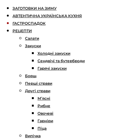
ЗАГОТОВКИ НА ЗИМУ
АВТЕНТИЧНА УКРАЇНСЬКА КУХНЯ
ГАСТРОСПАДОК
РЕЦЕПТИ
Салати
Закуски
Холодні закуски
Сендвічі та бутерброди
Гарячі закуски
Борщ
Перші страви
Другі страви
М’ясні
Рибне
Овочеві
Гарніри
Піца
Випічка