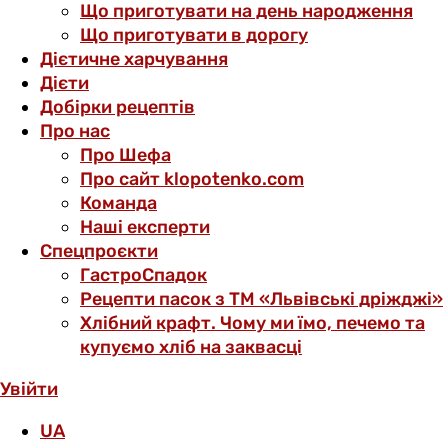
Що приготувати на день народження
Що приготувати в дорогу
Дієтичне харчування
Дієти
Добірки рецептів
Про нас
Про Шефа
Про сайт klopotenko.com
Команда
Наші експерти
Спецпроєкти
ГастроСпадок
Рецепти пасок з ТМ «Львівські дріжджі»
Хлібний крафт. Чому ми їмо, печемо та
купуємо хліб на заквасці
Увійти
UA