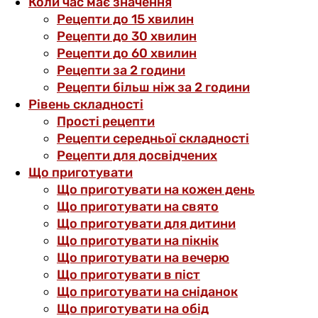
Коли час має значення
Рецепти до 15 хвилин
Рецепти до 30 хвилин
Рецепти до 60 хвилин
Рецепти за 2 години
Рецепти більш ніж за 2 години
Рівень складності
Прості рецепти
Рецепти середньої складності
Рецепти для досвідчених
Що приготувати
Що приготувати на кожен день
Що приготувати на свято
Що приготувати для дитини
Що приготувати на пікнік
Що приготувати на вечерю
Що приготувати в піст
Що приготувати на сніданок
Що приготувати на обід