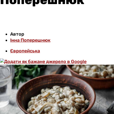
Автор
Інна Поперешнюк
Європейська