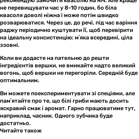
рекомендую замочити квасолю на ніч. Але краще
не перевищувати час у 8-10 годин, бо біла
квасоля доволі ніжна і може потім швидко
розварюватися. Через це, до речі, під час варіння
раджу періодично куштувати її, щоб перевірити
на ідеальну консистенцію: мʼяка всередині, ціла
ззовні.
Коли ви додасте на пательню до решти
інгредієнтів вершки, не вмикайте надто великий
вогонь, щоб вершки не перегоріли. Середній буде
оптимальним.
Ви можете поекспериментувати зі спеціями, але
памʼятайте про те, що білі гриби мають досить
яскравий смак і аромат. Гарно працюватиме тут,
наприклад, часник. Одного зубчика буде
достатньо.
Читайте також