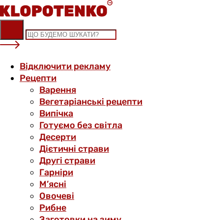
Skip
to
content
Відключити рекламу
Рецепти
Варення
Вегетаріанські рецепти
Випічка
Готуємо без світла
Десерти
Дієтичні страви
Другі страви
Гарніри
М’ясні
Овочеві
Рибне
Заготовки на зиму