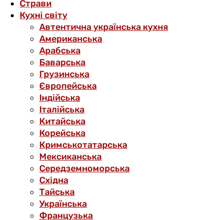
Страви
Кухні світу
Автентична українська кухня
Американська
Арабська
Баварська
Грузинська
Європейська
Індійська
Італійська
Китайська
Корейська
Кримськотатарська
Мексиканська
Середземноморська
Східна
Тайська
Українська
Французька