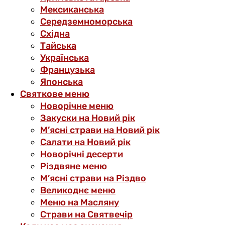
Мексиканська
Середземноморська
Східна
Тайська
Українська
Французька
Японська
Святкове меню
Новорічне меню
Закуски на Новий рік
М’ясні страви на Новий рік
Салати на Новий рік
Новорічні десерти
Різдвяне меню
М’ясні страви на Різдво
Великоднє меню
Меню на Масляну
Страви на Святвечір