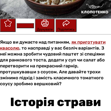
Зберегти
Оцінити
Друкувати
Поділитись
Якщо ви думаєте над питанням,
як приготувати
квасолю
, то насправді у вас безліч варіантів. З
неї можна зробити чудовий паштет зі спеціями
для ранкового тоста, додати у суп чи салат або
перетворити на прекрасний гарнір,
протушкувавши з соусом. Але давайте трохи
змінимо підхід і замість класичного томатного
соусу зробимо вершковий?
Історія страви