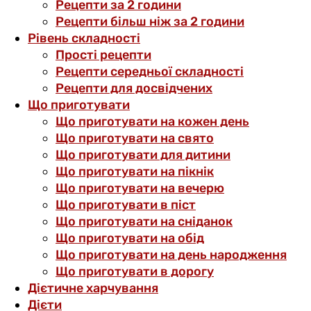
Рецепти за 2 години
Рецепти більш ніж за 2 години
Рівень складності
Прості рецепти
Рецепти середньої складності
Рецепти для досвідчених
Що приготувати
Що приготувати на кожен день
Що приготувати на свято
Що приготувати для дитини
Що приготувати на пікнік
Що приготувати на вечерю
Що приготувати в піст
Що приготувати на сніданок
Що приготувати на обід
Що приготувати на день народження
Що приготувати в дорогу
Дієтичне харчування
Дієти