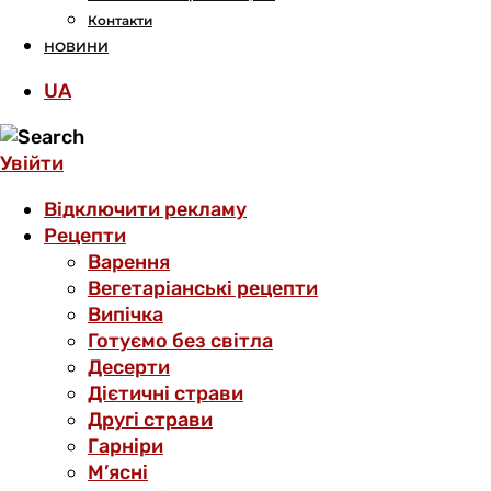
Контакти
НОВИНИ
UA
Увійти
Відключити рекламу
Рецепти
Варення
Вегетаріанські рецепти
Випічка
Готуємо без світла
Десерти
Дієтичні страви
Другі страви
Гарніри
М’ясні