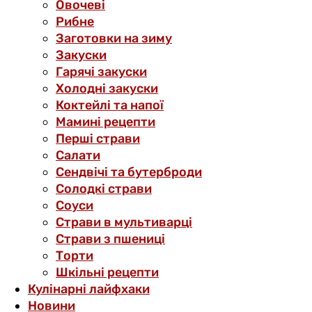
Овочеві
Рибне
Заготовки на зиму
Закуски
Гарячі закуски
Холодні закуски
Коктейлі та напої
Мамині рецепти
Перші страви
Салати
Сендвічі та бутерброди
Солодкі страви
Соуси
Страви в мультиварці
Страви з пшениці
Торти
Шкільні рецепти
Кулінарні лайфхаки
Новини