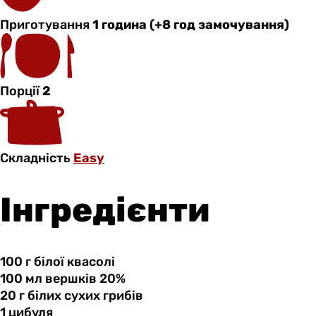
Приготування
1 година (+8 год замочування)
Порції
2
Складність
Easy
Інгредієнти
100 г
білої
квасолі
100 мл
вершків
20%
20 г
білих
сухих грибів
1 цибуля