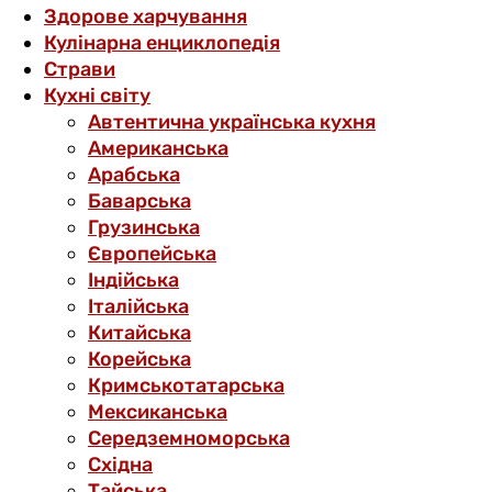
Здорове харчування
Кулінарна енциклопедія
Страви
Кухні світу
Автентична українська кухня
Американська
Арабська
Баварська
Грузинська
Європейська
Індійська
Італійська
Китайська
Корейська
Кримськотатарська
Мексиканська
Середземноморська
Східна
Тайська