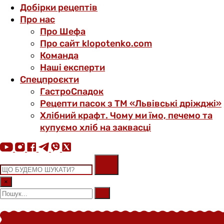
Добірки рецептів
Про нас
Про Шефа
Про сайт klopotenko.com
Команда
Наші експерти
Спецпроєкти
ГастроСпадок
Рецепти пасок з ТМ «Львівські дріжджі»
Хлібний крафт. Чому ми їмо, печемо та
купуємо хліб на заквасці
×