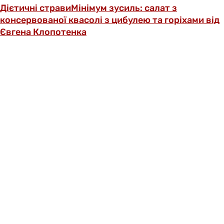
Дієтичні страви
Мінімум зусиль: салат з
консервованої квасолі з цибулею та горіхами від
Євгена Клопотенка