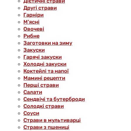
Дієтичні страви
Другі страви
Гарніри
М’ясні
Овочеві
Рибне
Заготовки на зиму
Закуски
Гарячі закуски
Холодні закуски
Коктейлі та напої
Мамині рецепти
Перші страви
Салати
Сендвічі та бутерброди
Солодкі страви
Соуси
Страви в мультиварці
Страви з пшениці