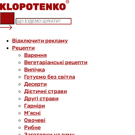
Skip
to
content
Відключити рекламу
Рецепти
Варення
Вегетаріанські рецепти
Випічка
Готуємо без світла
Десерти
Дієтичні страви
Другі страви
Гарніри
М’ясні
Овочеві
Рибне
Заготовки на зиму