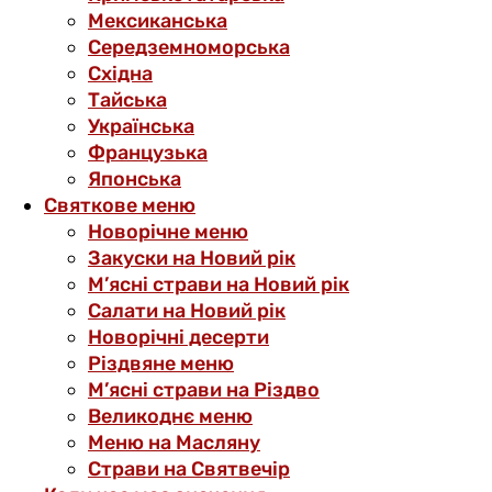
Мексиканська
Середземноморська
Східна
Тайська
Українська
Французька
Японська
Святкове меню
Новорічне меню
Закуски на Новий рік
М’ясні страви на Новий рік
Салати на Новий рік
Новорічні десерти
Різдвяне меню
М’ясні страви на Різдво
Великоднє меню
Меню на Масляну
Страви на Святвечір