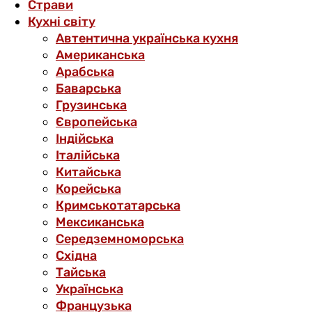
Страви
Кухні світу
Автентична українська кухня
Американська
Арабська
Баварська
Грузинська
Європейська
Індійська
Італійська
Китайська
Корейська
Кримськотатарська
Мексиканська
Середземноморська
Східна
Тайська
Українська
Французька