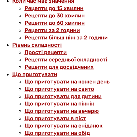
Коли час має значення
Рецепти до 15 хвилин
Рецепти до 30 хвилин
Рецепти до 60 хвилин
Рецепти за 2 години
Рецепти більш ніж за 2 години
Рівень складності
Прості рецепти
Рецепти середньої складності
Рецепти для досвідчених
Що приготувати
Що приготувати на кожен день
Що приготувати на свято
Що приготувати для дитини
Що приготувати на пікнік
Що приготувати на вечерю
Що приготувати в піст
Що приготувати на сніданок
Що приготувати на обід