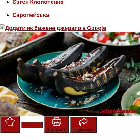
Євген Клопотенко
Європейська
Зберегти
Оцінити
Друкувати
Поділитись