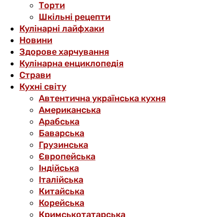
Торти
Шкільні рецепти
Кулінарні лайфхаки
Новини
Здорове харчування
Кулінарна енциклопедія
Страви
Кухні світу
Автентична українська кухня
Американська
Арабська
Баварська
Грузинська
Європейська
Індійська
Італійська
Китайська
Корейська
Кримськотатарська