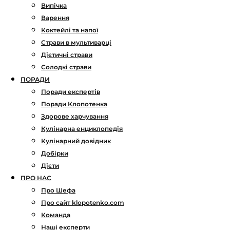
Випічка
Варення
Коктейлі та напої
Страви в мультиварці
Дієтичні страви
Солодкі страви
ПОРАДИ
Поради експертів
Поради Клопотенка
Здорове харчування
Кулінарна енциклопедія
Кулінарний довідник
Добірки
Дієти
ПРО НАС
Про Шефа
Про сайт klopotenko.com
Команда
Наші експерти