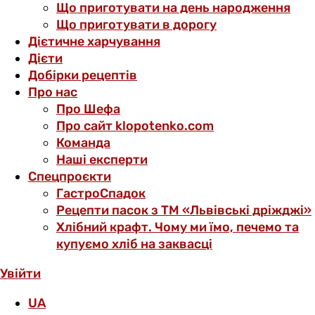
Що приготувати на день народження
Що приготувати в дорогу
Дієтичне харчування
Дієти
Добірки рецептів
Про нас
Про Шефа
Про сайт klopotenko.com
Команда
Наші експерти
Спецпроєкти
ГастроСпадок
Рецепти пасок з ТМ «Львівські дріжджі»
Хлібний крафт. Чому ми їмо, печемо та
купуємо хліб на заквасці
Увійти
UA