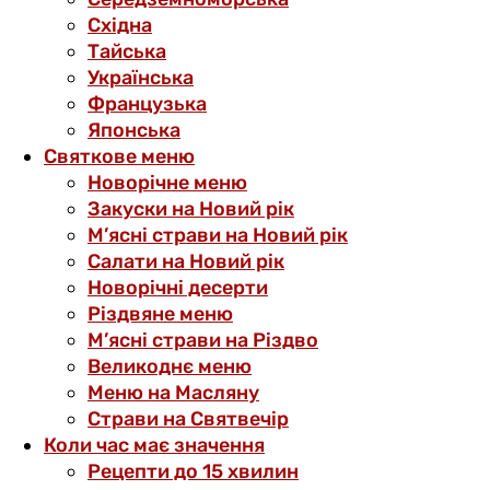
Східна
Тайська
Українська
Французька
Японська
Святкове меню
Новорічне меню
Закуски на Новий рік
М’ясні страви на Новий рік
Салати на Новий рік
Новорічні десерти
Різдвяне меню
М’ясні страви на Різдво
Великоднє меню
Меню на Масляну
Страви на Святвечір
Коли час має значення
Рецепти до 15 хвилин