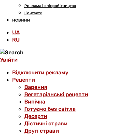
Реклама і співробітництво
Контакти
НОВИНИ
UA
RU
Увійти
Відключити рекламу
Рецепти
Варення
Вегетаріанські рецепти
Випічка
Готуємо без світла
Десерти
Дієтичні страви
Другі страви