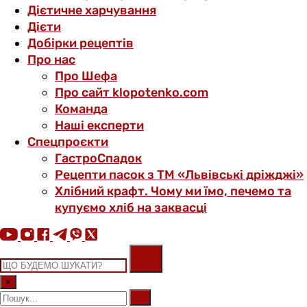
Дієтичне харчування
Дієти
Добірки рецептів
Про нас
Про Шефа
Про сайт klopotenko.com
Команда
Наші експерти
Спецпроєкти
ГастроСпадок
Рецепти пасок з ТМ «Львівські дріжджі»
Хлібний крафт. Чому ми їмо, печемо та
купуємо хліб на заквасці
×