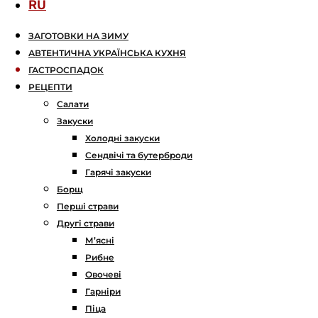
RU
ЗАГОТОВКИ НА ЗИМУ
АВТЕНТИЧНА УКРАЇНСЬКА КУХНЯ
ГАСТРОСПАДОК
РЕЦЕПТИ
Салати
Закуски
Холодні закуски
Сендвічі та бутерброди
Гарячі закуски
Борщ
Перші страви
Другі страви
М’ясні
Рибне
Овочеві
Гарніри
Піца