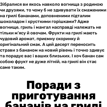
Зібралися ви якось навколо вогнища з родиною
чи друзями, то чому б не здивувати їх смаженими
на грилі бананами, доповненими підталим
шоколадом і хрусткими горішками? Адже
вогнище, гриль і мангал насправді належать не
тільки м’ясу й овочам. Фрукти на грилі мають
чудовий аромат, приємну скоринку й
оригінальний смак. А цей десерт переносить
страви з бананом на новий рівень і точно здивує
та порадує вас і ваших близьких. І хоч банан сам
собою фрукт не дуже літній, на грилі він стає
саме таким.
Поради з
приготування
бананів на грилі