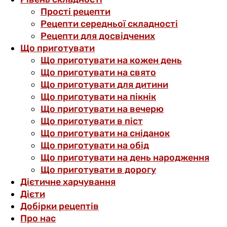
Прості рецепти
Рецепти середньої складності
Рецепти для досвідчених
Що приготувати
Що приготувати на кожен день
Що приготувати на свято
Що приготувати для дитини
Що приготувати на пікнік
Що приготувати на вечерю
Що приготувати в піст
Що приготувати на сніданок
Що приготувати на обід
Що приготувати на день народження
Що приготувати в дорогу
Дієтичне харчування
Дієти
Добірки рецептів
Про нас