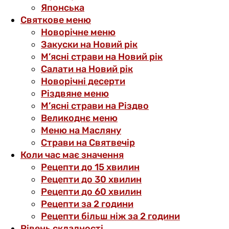
Японська
Святкове меню
Новорічне меню
Закуски на Новий рік
М’ясні страви на Новий рік
Салати на Новий рік
Новорічні десерти
Різдвяне меню
М’ясні страви на Різдво
Великоднє меню
Меню на Масляну
Страви на Святвечір
Коли час має значення
Рецепти до 15 хвилин
Рецепти до 30 хвилин
Рецепти до 60 хвилин
Рецепти за 2 години
Рецепти більш ніж за 2 години
Рівень складності