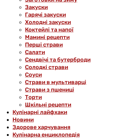
Закуски
Гарячі закуски
Холодні закуски
Коктейлі та напої
Мамині рецепти
Перші страви
Салати
Сендвічі та бутерброди
Солодкі страви
Соуси
Страви в мультиварці
Страви з пшениці
Торти
Шкільні рецепти
Кулінарні лайфхаки
Новини
Здорове харчування
Кулінарна енциклопедія