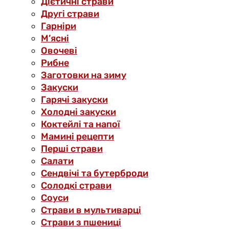
Дієтичні страви
Другі страви
Гарніри
М’ясні
Овочеві
Рибне
Заготовки на зиму
Закуски
Гарячі закуски
Холодні закуски
Коктейлі та напої
Мамині рецепти
Перші страви
Салати
Сендвічі та бутерброди
Солодкі страви
Соуси
Страви в мультиварці
Страви з пшениці