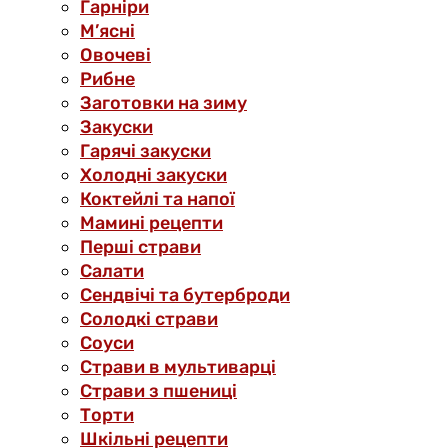
Гарніри
М’ясні
Овочеві
Рибне
Заготовки на зиму
Закуски
Гарячі закуски
Холодні закуски
Коктейлі та напої
Мамині рецепти
Перші страви
Салати
Сендвічі та бутерброди
Солодкі страви
Соуси
Страви в мультиварці
Страви з пшениці
Торти
Шкільні рецепти