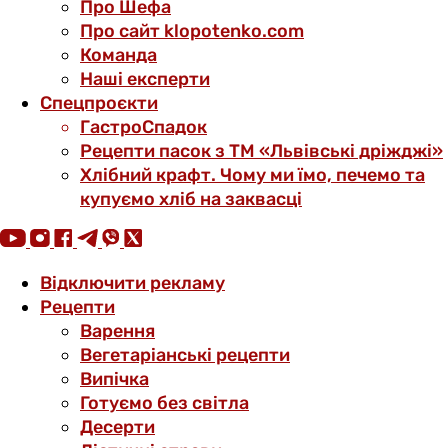
Про Шефа
Про сайт klopotenko.com
Команда
Наші експерти
Спецпроєкти
ГастроСпадок
Рецепти пасок з ТМ «Львівські дріжджі»
Хлібний крафт. Чому ми їмо, печемо та
купуємо хліб на заквасці
Відключити рекламу
Рецепти
Варення
Вегетаріанські рецепти
Випічка
Готуємо без світла
Десерти