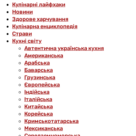
Кулінарні лайфхаки
Новини
Здорове харчування
Кулінарна енциклопедія
Страви
Кухні світу
Автентична українська кухня
Американська
Арабська
Баварська
Грузинська
Європейська
Індійська
Італійська
Китайська
Корейська
Кримськотатарська
Мексиканська
Середземноморська