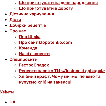
Що приготувати на день народження
Що приготувати в дорогу
Дієтичне харчування
Дієти
Добірки рецептів
Про нас
Про Шефа
Про сайт klopotenko.com
Команда
Наші експерти
Спецпроєкти
ГастроСпадок
Рецепти пасок з ТМ «Львівські дріжджі»
Хлібний крафт. Чому ми їмо, печемо та
купуємо хліб на заквасці
Увійти
UA