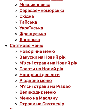
Мексиканська
Середземноморська
Східна
Тайська
Українська
Французька
Японська
Святкове меню
Новорічне меню
Закуски на Новий рік
М’ясні страви на Новий рік
Салати на Новий рік
Новорічні десерти
Різдвяне меню
М’ясні страви на Різдво
Великоднє меню
Меню на Масляну
Страви на Святвечір