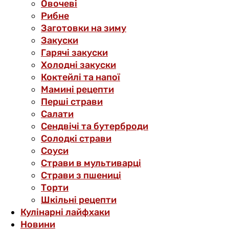
Овочеві
Рибне
Заготовки на зиму
Закуски
Гарячі закуски
Холодні закуски
Коктейлі та напої
Мамині рецепти
Перші страви
Салати
Сендвічі та бутерброди
Солодкі страви
Соуси
Страви в мультиварці
Страви з пшениці
Торти
Шкільні рецепти
Кулінарні лайфхаки
Новини