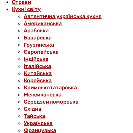
Страви
Кухні світу
Автентична українська кухня
Американська
Арабська
Баварська
Грузинська
Європейська
Індійська
Італійська
Китайська
Корейська
Кримськотатарська
Мексиканська
Середземноморська
Східна
Тайська
Українська
Французька