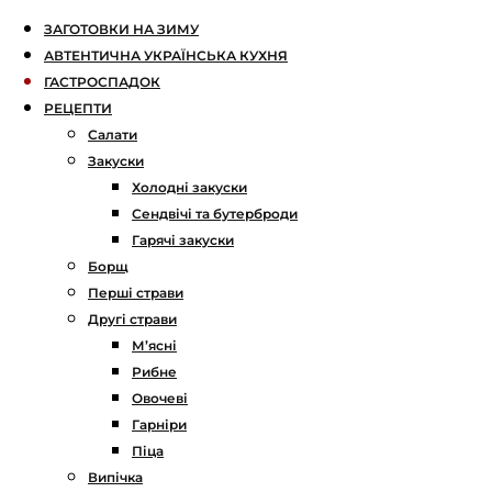
ЗАГОТОВКИ НА ЗИМУ
АВТЕНТИЧНА УКРАЇНСЬКА КУХНЯ
ГАСТРОСПАДОК
РЕЦЕПТИ
Салати
Закуски
Холодні закуски
Сендвічі та бутерброди
Гарячі закуски
Борщ
Перші страви
Другі страви
М’ясні
Рибне
Овочеві
Гарніри
Піца
Випічка