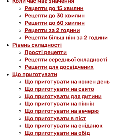
Коли час має значення
Рецепти до 15 хвилин
Рецепти до 30 хвилин
Рецепти до 60 хвилин
Рецепти за 2 години
Рецепти більш ніж за 2 години
Рівень складності
Прості рецепти
Рецепти середньої складності
Рецепти для досвідчених
Що приготувати
Що приготувати на кожен день
Що приготувати на свято
Що приготувати для дитини
Що приготувати на пікнік
Що приготувати на вечерю
Що приготувати в піст
Що приготувати на сніданок
Що приготувати на обід