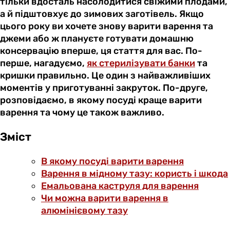
тільки вдосталь насолодитися свіжими плодами,
а й підштовхує до зимових заготівель. Якщо
цього року ви хочете знову варити варення та
джеми або ж плануєте готувати домашню
консервацію вперше, ця стаття для вас. По-
перше, нагадуємо,
як стерилізувати банки
та
кришки правильно. Це один з найважливіших
моментів у приготуванні закруток. По-друге,
розповідаємо, в якому посуді краще варити
варення та чому це також важливо.
Зміст
В якому посуді варити варення
Варення в мідному тазу: користь і шкода
Емальована каструля для варення
Чи можна варити варення в
алюмінієвому тазу