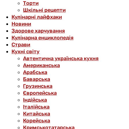
Торти
Шкільні рецепти
Кулінарні лайфхаки
Новини
Здорове харчування
Кулінарна енциклопедія
Страви
Кухні світу
Автентична українська кухня
Американська
Арабська
Баварська
Грузинська
Європейська
Індійська
Італійська
Китайська
Корейська
Кримськотатарська