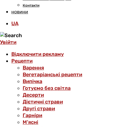
Контакти
НОВИНИ
UA
Увійти
Відключити рекламу
Рецепти
Варення
Вегетаріанські рецепти
Випічка
Готуємо без світла
Десерти
Дієтичні страви
Другі страви
Гарніри
М’ясні