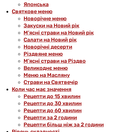
Японська
Святкове меню
Новорічне меню
Закуски на Новий рік
М’ясні страви на Новий рік
Салати на Новий рік
Новорічні десерти
Різдвяне меню
М’ясні страви на Різдво
Великоднє меню
Меню на Масляну
Страви на Святвечір
Коли час має значення
Рецепти до 15 хвилин
Рецепти до 30 хвилин
Рецепти до 60 хвилин
Рецепти за 2 години
Рецепти більш ніж за 2 години
Рівень складності