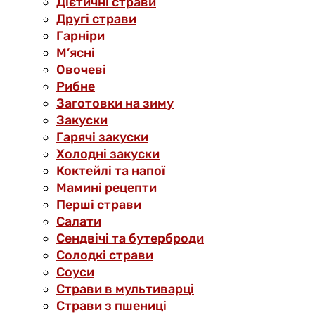
Дієтичні страви
Другі страви
Гарніри
М’ясні
Овочеві
Рибне
Заготовки на зиму
Закуски
Гарячі закуски
Холодні закуски
Коктейлі та напої
Мамині рецепти
Перші страви
Салати
Сендвічі та бутерброди
Солодкі страви
Соуси
Страви в мультиварці
Страви з пшениці