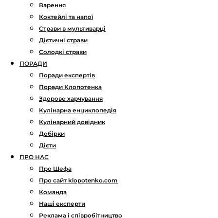
Варення
Коктейлі та напої
Страви в мультиварці
Дієтичні страви
Солодкі страви
ПОРАДИ
Поради експертів
Поради Клопотенка
Здорове харчування
Кулінарна енциклопедія
Кулінарний довідник
Добірки
Дієти
ПРО НАС
Про Шефа
Про сайт klopotenko.com
Команда
Наші експерти
Реклама і співробітництво