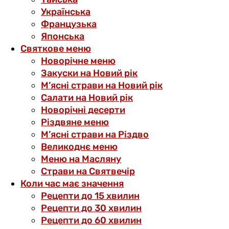
Українська
Французька
Японська
Святкове меню
Новорічне меню
Закуски на Новий рік
М’ясні страви на Новий рік
Салати на Новий рік
Новорічні десерти
Різдвяне меню
М’ясні страви на Різдво
Великоднє меню
Меню на Масляну
Страви на Святвечір
Коли час має значення
Рецепти до 15 хвилин
Рецепти до 30 хвилин
Рецепти до 60 хвилин