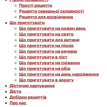
Прості рецепти
Рецепти середньої складності
Рецепти для досвідчених
Що приготувати
Що приготувати на кожен день
Що приготувати на свято
Що приготувати для дитини
Що приготувати на пікнік
Що приготувати на вечерю
Що приготувати в піст
Що приготувати на сніданок
Що приготувати на обід
Що приготувати на день народження
Що приготувати в дорогу
Дієтичне харчування
Дієти
Добірки рецептів
Про нас