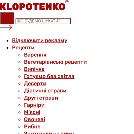
Skip
to
content
Відключити рекламу
Рецепти
Варення
Вегетаріанські рецепти
Випічка
Готуємо без світла
Десерти
Дієтичні страви
Другі страви
Гарніри
М’ясні
Овочеві
Рибне
Заготовки на зиму