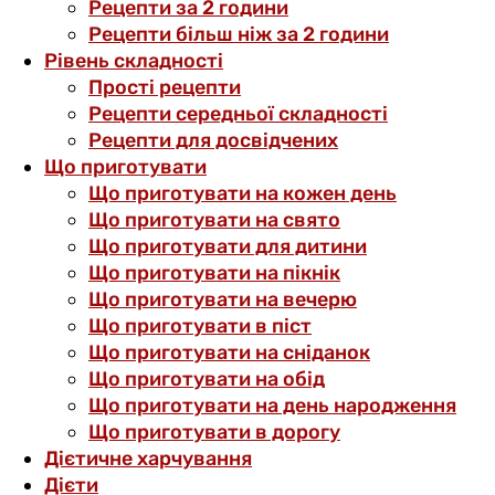
Рецепти за 2 години
Рецепти більш ніж за 2 години
Рівень складності
Прості рецепти
Рецепти середньої складності
Рецепти для досвідчених
Що приготувати
Що приготувати на кожен день
Що приготувати на свято
Що приготувати для дитини
Що приготувати на пікнік
Що приготувати на вечерю
Що приготувати в піст
Що приготувати на сніданок
Що приготувати на обід
Що приготувати на день народження
Що приготувати в дорогу
Дієтичне харчування
Дієти