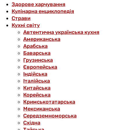
Здорове харчування
Кулінарна енциклопедія
Страви
Кухні світу
Автентична українська кухня
Американська
Арабська
Баварська
Грузинська
Європейська
Індійська
Італійська
Китайська
Корейська
Кримськотатарська
Мексиканська
Середземноморська
Східна
Тайська