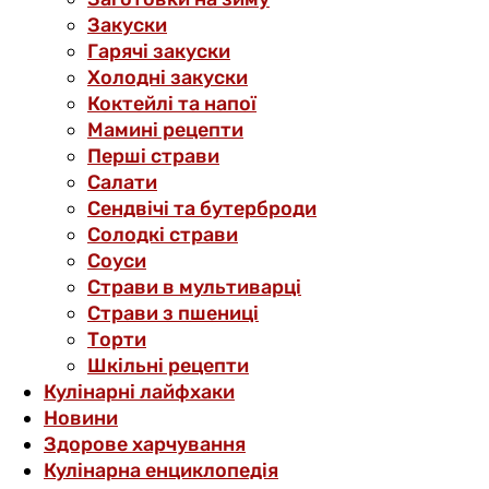
Закуски
Гарячі закуски
Холодні закуски
Коктейлі та напої
Мамині рецепти
Перші страви
Салати
Сендвічі та бутерброди
Солодкі страви
Соуси
Страви в мультиварці
Страви з пшениці
Торти
Шкільні рецепти
Кулінарні лайфхаки
Новини
Здорове харчування
Кулінарна енциклопедія