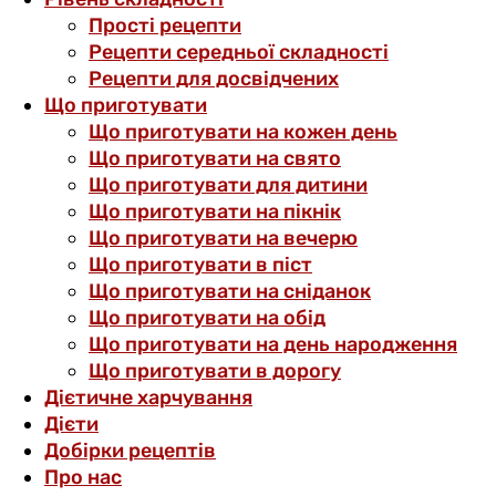
Прості рецепти
Рецепти середньої складності
Рецепти для досвідчених
Що приготувати
Що приготувати на кожен день
Що приготувати на свято
Що приготувати для дитини
Що приготувати на пікнік
Що приготувати на вечерю
Що приготувати в піст
Що приготувати на сніданок
Що приготувати на обід
Що приготувати на день народження
Що приготувати в дорогу
Дієтичне харчування
Дієти
Добірки рецептів
Про нас