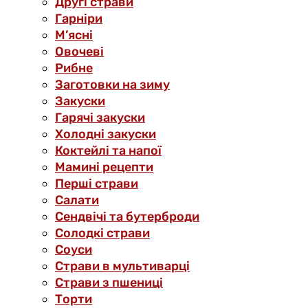
Другі страви
Гарніри
М’ясні
Овочеві
Рибне
Заготовки на зиму
Закуски
Гарячі закуски
Холодні закуски
Коктейлі та напої
Мамині рецепти
Перші страви
Салати
Сендвічі та бутерброди
Солодкі страви
Соуси
Страви в мультиварці
Страви з пшениці
Торти