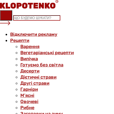
Skip
to
content
Відключити рекламу
Рецепти
Варення
Вегетаріанські рецепти
Випічка
Готуємо без світла
Десерти
Дієтичні страви
Другі страви
Гарніри
М’ясні
Овочеві
Рибне
Заготовки на зиму