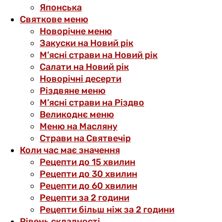
Японська
Святкове меню
Новорічне меню
Закуски на Новий рік
М’ясні страви на Новий рік
Салати на Новий рік
Новорічні десерти
Різдвяне меню
М’ясні страви на Різдво
Великоднє меню
Меню на Масляну
Страви на Святвечір
Коли час має значення
Рецепти до 15 хвилин
Рецепти до 30 хвилин
Рецепти до 60 хвилин
Рецепти за 2 години
Рецепти більш ніж за 2 години
Рівень складності