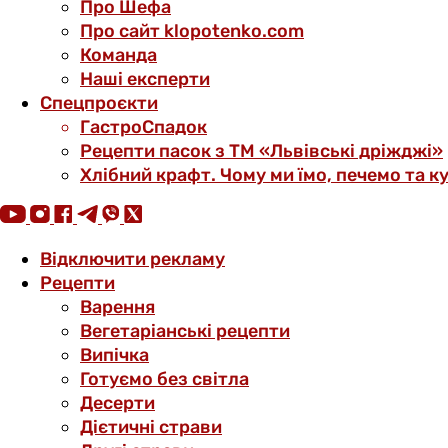
Про Шефа
Про сайт klopotenko.com
Команда
Наші експерти
Спецпроєкти
ГастроСпадок
Рецепти пасок з ТМ «Львівські дріжджі»
Хлібний крафт. Чому ми їмо, печемо та к
Відключити рекламу
Рецепти
Варення
Вегетаріанські рецепти
Випічка
Готуємо без світла
Десерти
Дієтичні страви