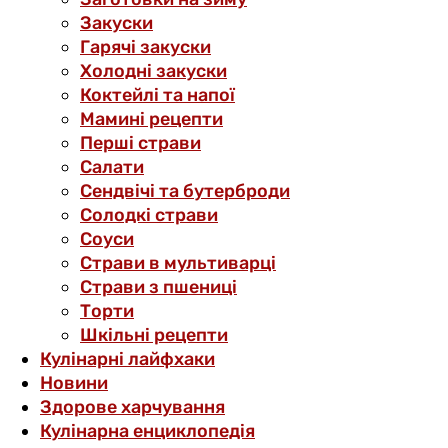
Закуски
Гарячі закуски
Холодні закуски
Коктейлі та напої
Мамині рецепти
Перші страви
Салати
Сендвічі та бутерброди
Солодкі страви
Соуси
Страви в мультиварці
Страви з пшениці
Торти
Шкільні рецепти
Кулінарні лайфхаки
Новини
Здорове харчування
Кулінарна енциклопедія