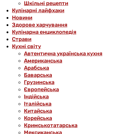
Шкільні рецепти
Кулінарні лайфхаки
Новини
Здорове харчування
Кулінарна енциклопедія
Страви
Кухні світу
Автентична українська кухня
Американська
Арабська
Баварська
Грузинська
Європейська
Індійська
Італійська
Китайська
Корейська
Кримськотатарська
Мексиканська