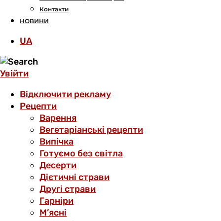
Контакти
НОВИНИ
UA
Увійти
Відключити рекламу
Рецепти
Варення
Вегетаріанські рецепти
Випічка
Готуємо без світла
Десерти
Дієтичні страви
Другі страви
Гарніри
М’ясні