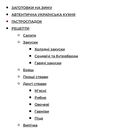
ЗАГОТОВКИ НА ЗИМУ
АВТЕНТИЧНА УКРАЇНСЬКА КУХНЯ
ГАСТРОСПАДОК
РЕЦЕПТИ
Салати
Закуски
Холодні закуски
Сендвічі та бутерброди
Гарячі закуски
Борщ
Перші страви
Другі страви
М’ясні
Рибне
Овочеві
Гарніри
Піца
Випічка