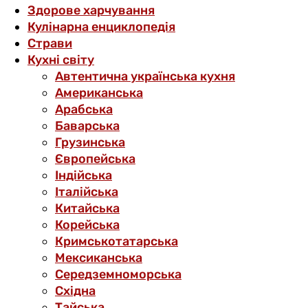
Здорове харчування
Кулінарна енциклопедія
Страви
Кухні світу
Автентична українська кухня
Американська
Арабська
Баварська
Грузинська
Європейська
Індійська
Італійська
Китайська
Корейська
Кримськотатарська
Мексиканська
Середземноморська
Східна
Тайська