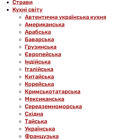
Страви
Кухні світу
Автентична українська кухня
Американська
Арабська
Баварська
Грузинська
Європейська
Індійська
Італійська
Китайська
Корейська
Кримськотатарська
Мексиканська
Середземноморська
Східна
Тайська
Українська
Французька