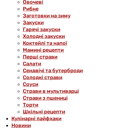
Овочеві
Рибне
Заготовки на зиму
Закуски
Гарячі закуски
Холодні закуски
Коктейлі та напої
Мамині рецепти
Перші страви
Салати
Сендвічі та бутерброди
Солодкі страви
Соуси
Страви в мультиварці
Страви з пшениці
Торти
Шкільні рецепти
Кулінарні лайфхаки
Новини