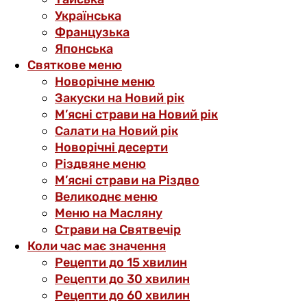
Українська
Французька
Японська
Святкове меню
Новорічне меню
Закуски на Новий рік
М’ясні страви на Новий рік
Салати на Новий рік
Новорічні десерти
Різдвяне меню
М’ясні страви на Різдво
Великоднє меню
Меню на Масляну
Страви на Святвечір
Коли час має значення
Рецепти до 15 хвилин
Рецепти до 30 хвилин
Рецепти до 60 хвилин