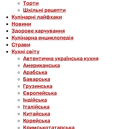
Торти
Шкільні рецепти
Кулінарні лайфхаки
Новини
Здорове харчування
Кулінарна енциклопедія
Страви
Кухні світу
Автентична українська кухня
Американська
Арабська
Баварська
Грузинська
Європейська
Індійська
Італійська
Китайська
Корейська
Кримськотатарська