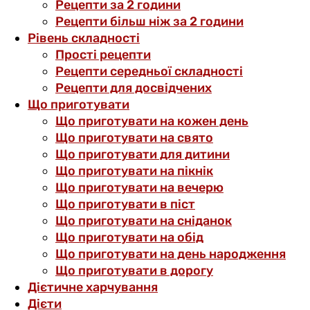
Рецепти за 2 години
Рецепти більш ніж за 2 години
Рівень складності
Прості рецепти
Рецепти середньої складності
Рецепти для досвідчених
Що приготувати
Що приготувати на кожен день
Що приготувати на свято
Що приготувати для дитини
Що приготувати на пікнік
Що приготувати на вечерю
Що приготувати в піст
Що приготувати на сніданок
Що приготувати на обід
Що приготувати на день народження
Що приготувати в дорогу
Дієтичне харчування
Дієти