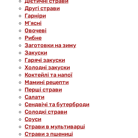
Дієтичні страви
Другі страви
Гарніри
М’ясні
Овочеві
Рибне
Заготовки на зиму
Закуски
Гарячі закуски
Холодні закуски
Коктейлі та напої
Мамині рецепти
Перші страви
Салати
Сендвічі та бутерброди
Солодкі страви
Соуси
Страви в мультиварці
Страви з пшениці