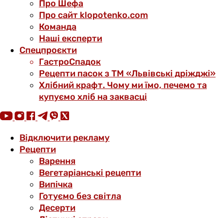
Про Шефа
Про сайт klopotenko.com
Команда
Наші експерти
Спецпроєкти
ГастроСпадок
Рецепти пасок з ТМ «Львівські дріжджі»
Хлібний крафт. Чому ми їмо, печемо та
купуємо хліб на заквасці
Відключити рекламу
Рецепти
Варення
Вегетаріанські рецепти
Випічка
Готуємо без світла
Десерти