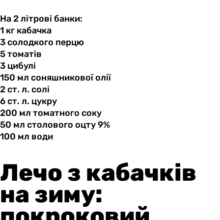
На 2 літрові банки:
1 кг
кабачка
3 солодкого
перцю
5 томатів
3 цибулі
150 мл
соняшникової
олії
2 ст.
л.
солі
6 ст.
л.
цукру
200 мл
томатного
соку
50 мл
столового
оцту 9%
100 мл
води
Лечо з кабачків
на зиму:
покроковий