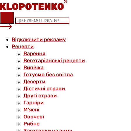
Skip
to
content
Відключити рекламу
Рецепти
Варення
Вегетаріанські рецепти
Випічка
Готуємо без світла
Десерти
Дієтичні страви
Другі страви
Гарніри
М’ясні
Овочеві
Рибне
Заготовки на зиму