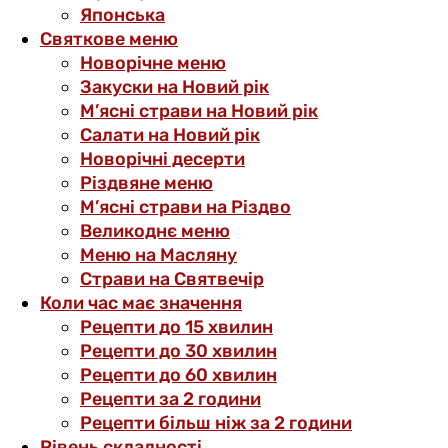
Японська
Святкове меню
Новорічне меню
Закуски на Новий рік
М’ясні страви на Новий рік
Салати на Новий рік
Новорічні десерти
Різдвяне меню
М’ясні страви на Різдво
Великоднє меню
Меню на Масляну
Страви на Святвечір
Коли час має значення
Рецепти до 15 хвилин
Рецепти до 30 хвилин
Рецепти до 60 хвилин
Рецепти за 2 години
Рецепти більш ніж за 2 години
Рівень складності