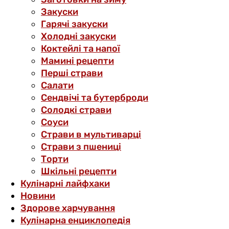
Закуски
Гарячі закуски
Холодні закуски
Коктейлі та напої
Мамині рецепти
Перші страви
Салати
Сендвічі та бутерброди
Солодкі страви
Соуси
Страви в мультиварці
Страви з пшениці
Торти
Шкільні рецепти
Кулінарні лайфхаки
Новини
Здорове харчування
Кулінарна енциклопедія