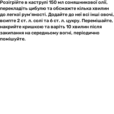
Розігрійте в каструлі 150 мл соняшникової олії,
перекладіть цибулю та обсмажте кілька хвилин
до легкої рум’яності. Додайте до неї всі інші овочі,
всипте 2 ст. л. солі та 6 ст. л. цукру. Перемішайте,
накрийте кришкою та варіть 10 хвилин після
закипання на середньому вогні, періодично
помішуйте.