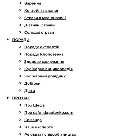
Варення
Коктейлі та напої
Страви в мультиварці
Дієтичні страви
Солодкі страви
ПОРАДИ
Поради експертів
Поради Клопотенка
Здорове харчування
Кулінарна енциклопедія
Кулінарний довідник
Добірки
Дієти
ПРО НАС
Про Шефа
Про сайт klopotenko.com
Команда
Наші експерти
Реклама і співробітництво