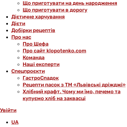
Що приготувати на день народження
Що приготувати в дорогу
Дієтичне харчування
Дієти
Добірки рецептів
Про нас
Про Шефа
Про сайт klopotenko.com
Команда
Наші експерти
Спецпроєкти
ГастроСпадок
Рецепти пасок з ТМ «Львівські дріжджі»
Хлібний крафт. Чому ми їмо, печемо та
купуємо хліб на заквасці
Увійти
UA