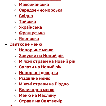
Мексиканська
Середземноморська
Східна
Тайська
Українська
Французька
Японська
Святкове меню
Новорічне меню
Закуски на Новий рік
М’ясні страви на Новий рік
Салати на Новий рік
Новорічні десерти
Різдвяне меню
М’ясні страви на Різдво
Великоднє меню
Меню на Масляну
Страви на Святвечір