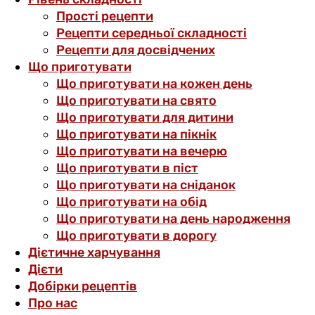
Прості рецепти
Рецепти середньої складності
Рецепти для досвідчених
Що приготувати
Що приготувати на кожен день
Що приготувати на свято
Що приготувати для дитини
Що приготувати на пікнік
Що приготувати на вечерю
Що приготувати в піст
Що приготувати на сніданок
Що приготувати на обід
Що приготувати на день народження
Що приготувати в дорогу
Дієтичне харчування
Дієти
Добірки рецептів
Про нас