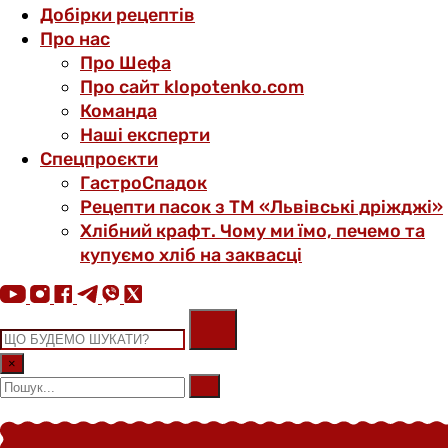
Добірки рецептів
Про нас
Про Шефа
Про сайт klopotenko.com
Команда
Наші експерти
Спецпроєкти
ГастроСпадок
Рецепти пасок з ТМ «Львівські дріжджі»
Хлібний крафт. Чому ми їмо, печемо та
купуємо хліб на заквасці
×