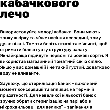
кабачкового
лечо
Використовуйте молоді кабачки. Вони мають
тонку шкірку та м’яке насіння всередині, тому
дуже ніжні. Томати беріть стиглі та м’ясисті, щоб
отримати більш густу структуру салату.
Якнайкраще підійдуть червоні та рожеві сорти. Я
використав магазинний томатний сік із сіллю.
Якщо у вас домашній і не такий густий, додатково
воду не вливайте.
Зауважу, що стерилізація банок – важливий
момент консервації та впливає на термін її
придатності. Для невеликої кількості банок
зручно обрати стерилізацію на парі або в
мікрохвильовці, для великої – запікання в