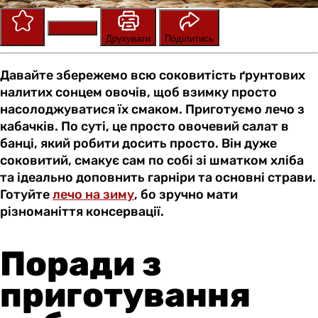
Зберегти
Оцінити
Друкувати
Поділитись
Давайте збережемо всю соковитість ґрунтових
налитих сонцем овочів, щоб взимку просто
насолоджуватися їх смаком. Приготуємо лечо з
кабачків. По суті, це просто овочевий салат в
банці, який робити досить просто. Він дуже
соковитий, смакує сам по собі зі шматком хліба
та ідеально доповнить гарніри та основні страви.
Готуйте
лечо на зиму
, бо зручно мати
різноманіття консервації.
Поради з
приготування