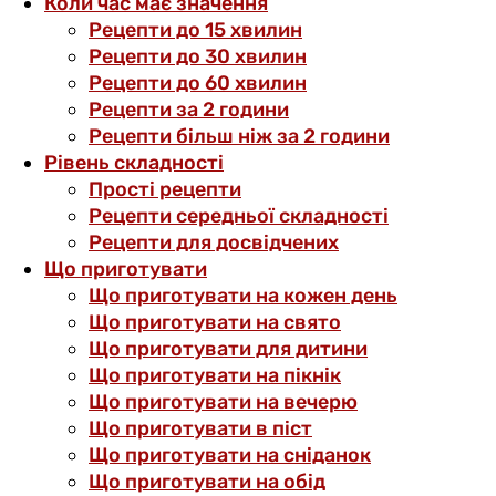
Коли час має значення
Рецепти до 15 хвилин
Рецепти до 30 хвилин
Рецепти до 60 хвилин
Рецепти за 2 години
Рецепти більш ніж за 2 години
Рівень складності
Прості рецепти
Рецепти середньої складності
Рецепти для досвідчених
Що приготувати
Що приготувати на кожен день
Що приготувати на свято
Що приготувати для дитини
Що приготувати на пікнік
Що приготувати на вечерю
Що приготувати в піст
Що приготувати на сніданок
Що приготувати на обід