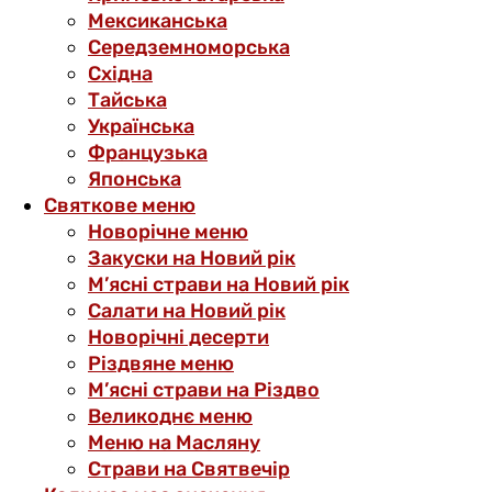
Мексиканська
Середземноморська
Східна
Тайська
Українська
Французька
Японська
Святкове меню
Новорічне меню
Закуски на Новий рік
М’ясні страви на Новий рік
Салати на Новий рік
Новорічні десерти
Різдвяне меню
М’ясні страви на Різдво
Великоднє меню
Меню на Масляну
Страви на Святвечір