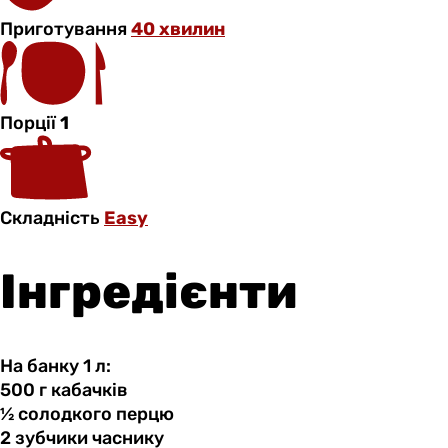
Приготування
40 хвилин
Порції
1
Складність
Easy
Інгредієнти
На банку 1 л:
500 г
кабачків
½ солодкого
перцю
2 зубчики
часнику