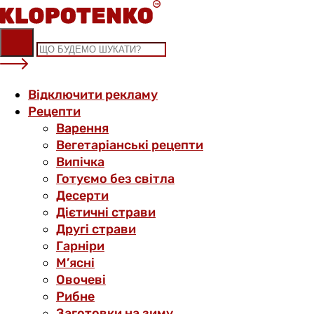
Skip
to
content
Відключити рекламу
Рецепти
Варення
Вегетаріанські рецепти
Випічка
Готуємо без світла
Десерти
Дієтичні страви
Другі страви
Гарніри
М’ясні
Овочеві
Рибне
Заготовки на зиму