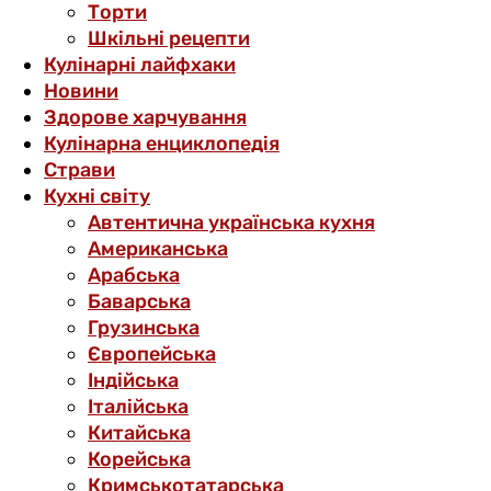
Торти
Шкільні рецепти
Кулінарні лайфхаки
Новини
Здорове харчування
Кулінарна енциклопедія
Страви
Кухні світу
Автентична українська кухня
Американська
Арабська
Баварська
Грузинська
Європейська
Індійська
Італійська
Китайська
Корейська
Кримськотатарська