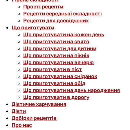
Прості рецепти
Рецепти середньої складності
Рецепти для досвідчених
Що приготувати
Що приготувати на кожен день
Що приготувати на свято
Що приготувати для дитини
Що приготувати на пікнік
Що приготувати на вечерю
Що приготувати в піст
Що приготувати на сніданок
Що приготувати на обід
Що приготувати на день народження
Що приготувати в дорогу
Дієтичне харчування
Дієти
Добірки рецептів
Про нас