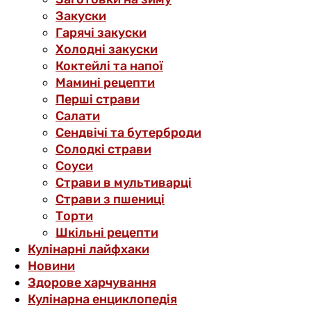
Закуски
Гарячі закуски
Холодні закуски
Коктейлі та напої
Мамині рецепти
Перші страви
Салати
Сендвічі та бутерброди
Солодкі страви
Соуси
Страви в мультиварці
Страви з пшениці
Торти
Шкільні рецепти
Кулінарні лайфхаки
Новини
Здорове харчування
Кулінарна енциклопедія