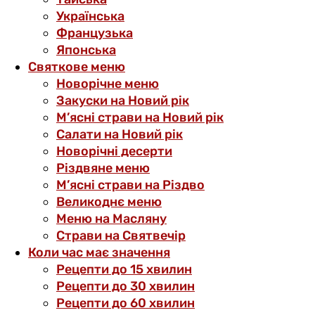
Українська
Французька
Японська
Святкове меню
Новорічне меню
Закуски на Новий рік
М’ясні страви на Новий рік
Салати на Новий рік
Новорічні десерти
Різдвяне меню
М’ясні страви на Різдво
Великоднє меню
Меню на Масляну
Страви на Святвечір
Коли час має значення
Рецепти до 15 хвилин
Рецепти до 30 хвилин
Рецепти до 60 хвилин