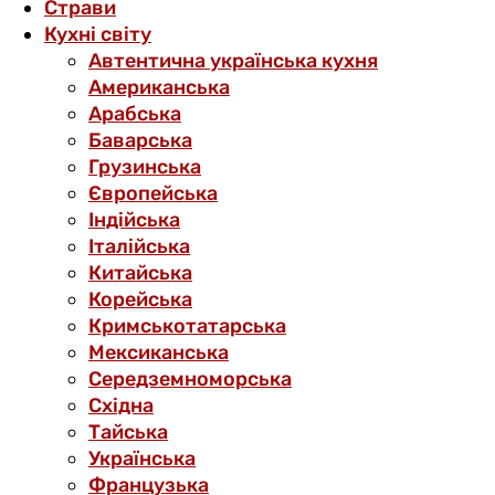
Страви
Кухні світу
Автентична українська кухня
Американська
Арабська
Баварська
Грузинська
Європейська
Індійська
Італійська
Китайська
Корейська
Кримськотатарська
Мексиканська
Середземноморська
Східна
Тайська
Українська
Французька