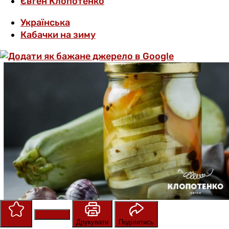
Євген Клопотенко
Українська
Кабачки на зиму
Зберегти
Оцінити
Друкувати
Поділитись