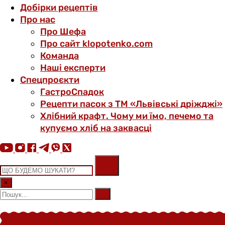
Добірки рецептів
Про нас
Про Шефа
Про сайт klopotenko.com
Команда
Наші експерти
Спецпроєкти
ГастроСпадок
Рецепти пасок з ТМ «Львівські дріжджі»
Хлібний крафт. Чому ми їмо, печемо та
купуємо хліб на заквасці
×