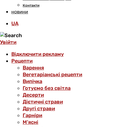
Контакти
НОВИНИ
UA
Увійти
Відключити рекламу
Рецепти
Варення
Вегетаріанські рецепти
Випічка
Готуємо без світла
Десерти
Дієтичні страви
Другі страви
Гарніри
М’ясні