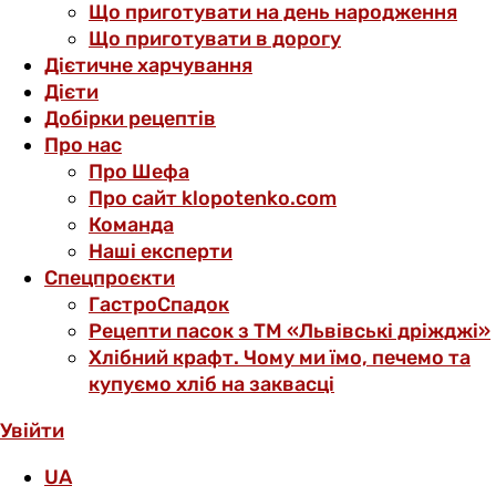
Що приготувати на день народження
Що приготувати в дорогу
Дієтичне харчування
Дієти
Добірки рецептів
Про нас
Про Шефа
Про сайт klopotenko.com
Команда
Наші експерти
Спецпроєкти
ГастроСпадок
Рецепти пасок з ТМ «Львівські дріжджі»
Хлібний крафт. Чому ми їмо, печемо та
купуємо хліб на заквасці
Увійти
UA