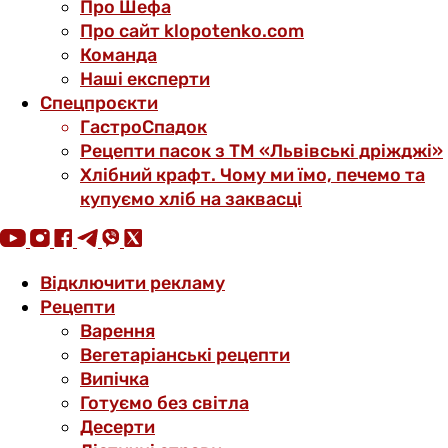
Про Шефа
Про сайт klopotenko.com
Команда
Наші експерти
Спецпроєкти
ГастроСпадок
Рецепти пасок з ТМ «Львівські дріжджі»
Хлібний крафт. Чому ми їмо, печемо та
купуємо хліб на заквасці
Відключити рекламу
Рецепти
Варення
Вегетаріанські рецепти
Випічка
Готуємо без світла
Десерти