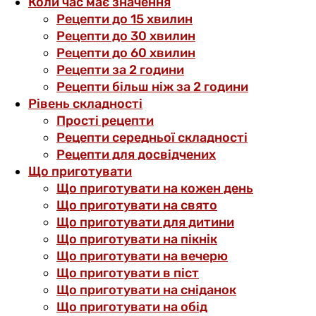
Коли час має значення
Рецепти до 15 хвилин
Рецепти до 30 хвилин
Рецепти до 60 хвилин
Рецепти за 2 години
Рецепти більш ніж за 2 години
Рівень складності
Прості рецепти
Рецепти середньої складності
Рецепти для досвідчених
Що приготувати
Що приготувати на кожен день
Що приготувати на свято
Що приготувати для дитини
Що приготувати на пікнік
Що приготувати на вечерю
Що приготувати в піст
Що приготувати на сніданок
Що приготувати на обід