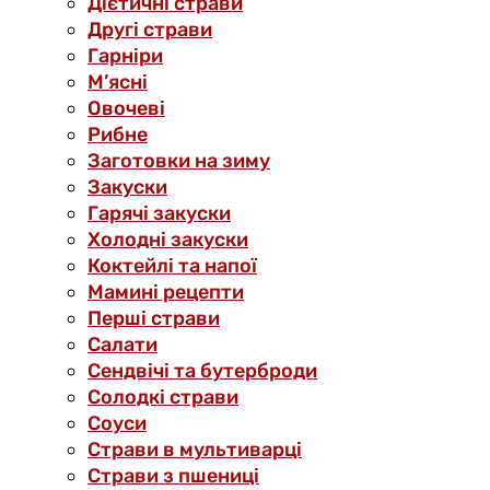
Дієтичні страви
Другі страви
Гарніри
М’ясні
Овочеві
Рибне
Заготовки на зиму
Закуски
Гарячі закуски
Холодні закуски
Коктейлі та напої
Мамині рецепти
Перші страви
Салати
Сендвічі та бутерброди
Солодкі страви
Соуси
Страви в мультиварці
Страви з пшениці