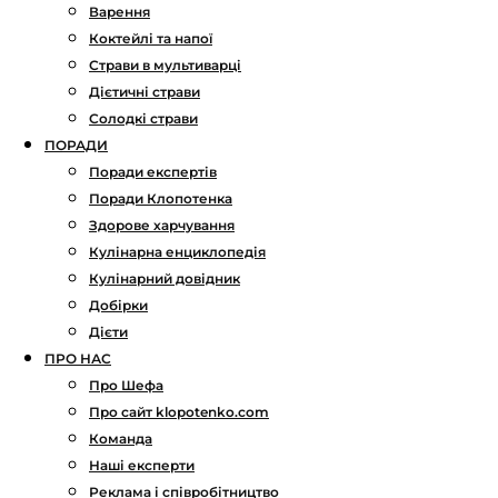
Варення
Коктейлі та напої
Страви в мультиварці
Дієтичні страви
Солодкі страви
ПОРАДИ
Поради експертів
Поради Клопотенка
Здорове харчування
Кулінарна енциклопедія
Кулінарний довідник
Добірки
Дієти
ПРО НАС
Про Шефа
Про сайт klopotenko.com
Команда
Наші експерти
Реклама і співробітництво