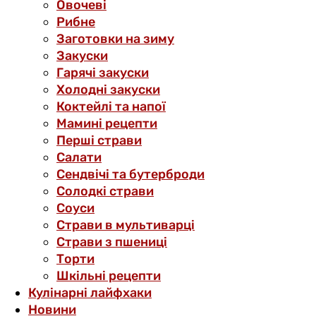
Овочеві
Рибне
Заготовки на зиму
Закуски
Гарячі закуски
Холодні закуски
Коктейлі та напої
Мамині рецепти
Перші страви
Салати
Сендвічі та бутерброди
Солодкі страви
Соуси
Страви в мультиварці
Страви з пшениці
Торти
Шкільні рецепти
Кулінарні лайфхаки
Новини