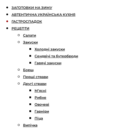
ЗАГОТОВКИ НА ЗИМУ
АВТЕНТИЧНА УКРАЇНСЬКА КУХНЯ
ГАСТРОСПАДОК
РЕЦЕПТИ
Салати
Закуски
Холодні закуски
Сендвічі та бутерброди
Гарячі закуски
Борщ
Перші страви
Другі страви
М’ясні
Рибне
Овочеві
Гарніри
Піца
Випічка