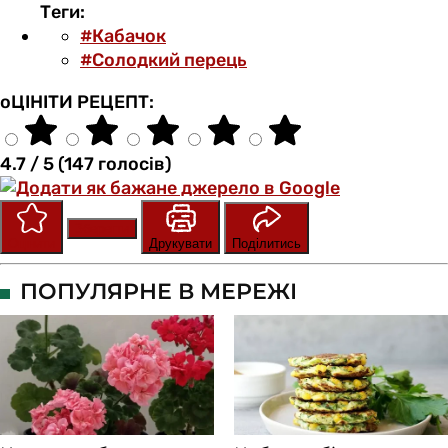
Теги:
#Кабачок
#Солодкий перець
оЦІНІТИ РЕЦЕПТ:
4.7 / 5 (147 голосів)
Зберегти
Оцінити
Друкувати
Поділитись