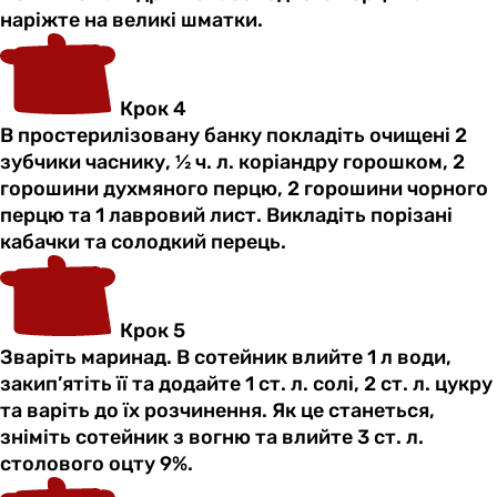
наріжте на великі шматки.
Крок 4
В простерилізовану банку покладіть очищені 2
зубчики часнику, ½ ч. л. коріандру горошком, 2
горошини духмяного перцю, 2 горошини чорного
перцю та 1 лавровий лист. Викладіть порізані
кабачки та солодкий перець.
Крок 5
Зваріть маринад. В сотейник влийте 1 л води,
закип’ятіть її та додайте 1 ст. л. солі, 2 ст. л. цукру
та варіть до їх розчинення. Як це станеться,
зніміть сотейник з вогню та влийте 3 ст. л.
столового оцту 9%.