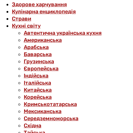
Здорове харчування
Кулінарна енциклопедія
Страви
Кухні світу
Автентична українська кухня
Американська
Арабська
Баварська
Грузинська
Європейська
Індійська
Італійська
Китайська
Корейська
Кримськотатарська
Мексиканська
Середземноморська
Східна
Тайська