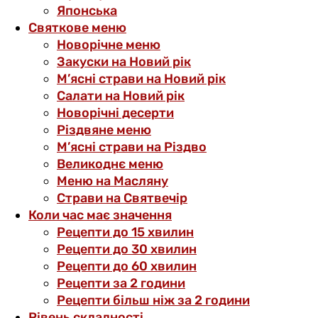
Японська
Святкове меню
Новорічне меню
Закуски на Новий рік
М’ясні страви на Новий рік
Салати на Новий рік
Новорічні десерти
Різдвяне меню
М’ясні страви на Різдво
Великоднє меню
Меню на Масляну
Страви на Святвечір
Коли час має значення
Рецепти до 15 хвилин
Рецепти до 30 хвилин
Рецепти до 60 хвилин
Рецепти за 2 години
Рецепти більш ніж за 2 години
Рівень складності