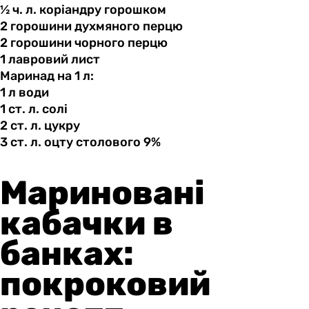
½ ч.
л.
коріандру горошком
2 горошини
духмяного
перцю
2 горошини
чорного
перцю
1 лавровий
лист
Маринад на 1 л:
1 л
води
1 ст.
л.
солі
2 ст.
л.
цукру
3 ст.
л.
оцту столового 9%
Мариновані
кабачки в
банках:
покроковий