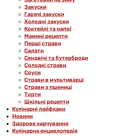
Закуски
Гарячі закуски
Холодні закуски
Коктейлі та напої
Мамині рецепти
Перші страви
Салати
Сендвічі та бутерброди
Солодкі страви
Соуси
Страви в мультиварці
Страви з пшениці
Торти
Шкільні рецепти
Кулінарні лайфхаки
Новини
Здорове харчування
Кулінарна енциклопедія