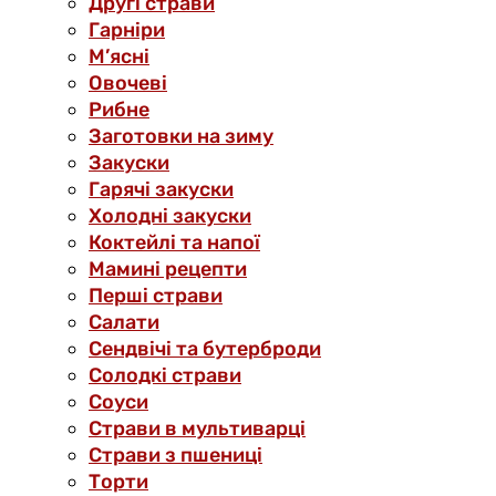
Другі страви
Гарніри
М’ясні
Овочеві
Рибне
Заготовки на зиму
Закуски
Гарячі закуски
Холодні закуски
Коктейлі та напої
Мамині рецепти
Перші страви
Салати
Сендвічі та бутерброди
Солодкі страви
Соуси
Страви в мультиварці
Страви з пшениці
Торти