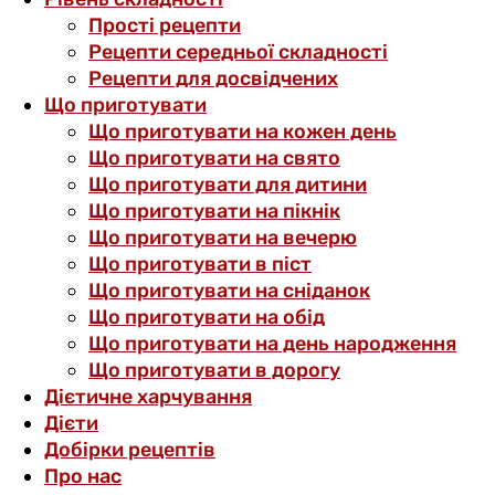
Прості рецепти
Рецепти середньої складності
Рецепти для досвідчених
Що приготувати
Що приготувати на кожен день
Що приготувати на свято
Що приготувати для дитини
Що приготувати на пікнік
Що приготувати на вечерю
Що приготувати в піст
Що приготувати на сніданок
Що приготувати на обід
Що приготувати на день народження
Що приготувати в дорогу
Дієтичне харчування
Дієти
Добірки рецептів
Про нас