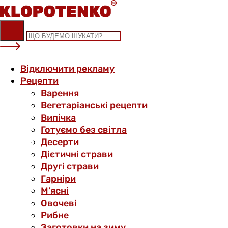
Skip
to
content
Відключити рекламу
Рецепти
Варення
Вегетаріанські рецепти
Випічка
Готуємо без світла
Десерти
Дієтичні страви
Другі страви
Гарніри
М’ясні
Овочеві
Рибне
Заготовки на зиму