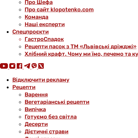
Про Шефа
Про сайт klopotenko.com
Команда
Наші експерти
Спецпроєкти
ГастроСпадок
Рецепти пасок з ТМ «Львівські дріжджі»
Хлібний крафт. Чому ми їмо, печемо та к
Відключити рекламу
Рецепти
Варення
Вегетаріанські рецепти
Випічка
Готуємо без світла
Десерти
Дієтичні страви