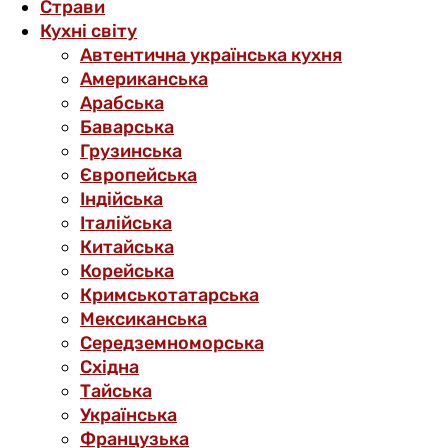
Страви
Кухні світу
Автентична українська кухня
Американська
Арабська
Баварська
Грузинська
Європейська
Індійська
Італійська
Китайська
Корейська
Кримськотатарська
Мексиканська
Середземноморська
Східна
Тайська
Українська
Французька