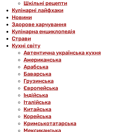
Шкільні рецепти
Кулінарні лайфхаки
Новини
Здорове харчування
Кулінарна енциклопедія
Страви
Кухні світу
Автентична українська кухня
Американська
Арабська
Баварська
Грузинська
Європейська
Індійська
Італійська
Китайська
Корейська
Кримськотатарська
Мексиканська