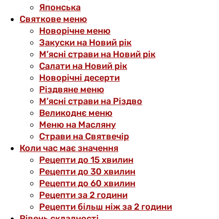
Японська
Святкове меню
Новорічне меню
Закуски на Новий рік
М’ясні страви на Новий рік
Салати на Новий рік
Новорічні десерти
Різдвяне меню
М’ясні страви на Різдво
Великоднє меню
Меню на Масляну
Страви на Святвечір
Коли час має значення
Рецепти до 15 хвилин
Рецепти до 30 хвилин
Рецепти до 60 хвилин
Рецепти за 2 години
Рецепти більш ніж за 2 години
Рівень складності