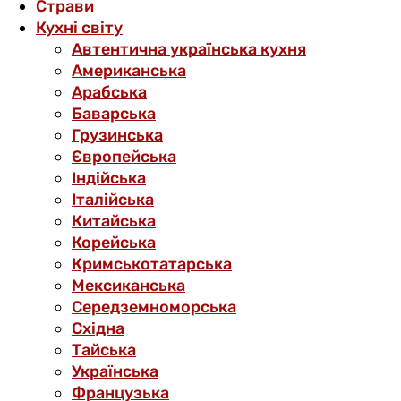
Страви
Кухні світу
Автентична українська кухня
Американська
Арабська
Баварська
Грузинська
Європейська
Індійська
Італійська
Китайська
Корейська
Кримськотатарська
Мексиканська
Середземноморська
Східна
Тайська
Українська
Французька