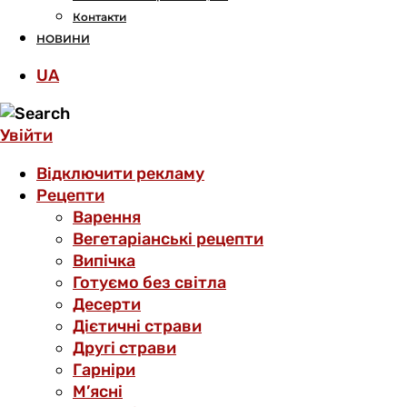
Контакти
НОВИНИ
UA
Увійти
Відключити рекламу
Рецепти
Варення
Вегетаріанські рецепти
Випічка
Готуємо без світла
Десерти
Дієтичні страви
Другі страви
Гарніри
М’ясні