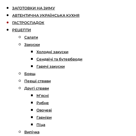
ЗАГОТОВКИ НА ЗИМУ
АВТЕНТИЧНА УКРАЇНСЬКА КУХНЯ
ГАСТРОСПАДОК
РЕЦЕПТИ
Салати
Закуски
Холодні закуски
Сендвічі та бутерброди
Гарячі закуски
Борщ
Перші страви
Другі страви
М’ясні
Рибне
Овочеві
Гарніри
Піца
Випічка