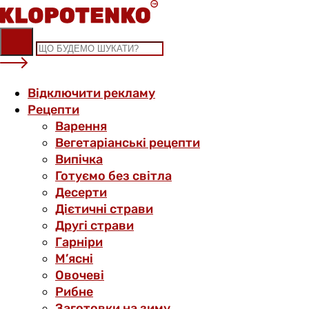
Skip
to
content
Відключити рекламу
Рецепти
Варення
Вегетаріанські рецепти
Випічка
Готуємо без світла
Десерти
Дієтичні страви
Другі страви
Гарніри
М’ясні
Овочеві
Рибне
Заготовки на зиму