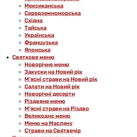
Мексиканська
Середземноморська
Східна
Тайська
Українська
Французька
Японська
Святкове меню
Новорічне меню
Закуски на Новий рік
М’ясні страви на Новий рік
Салати на Новий рік
Новорічні десерти
Різдвяне меню
М’ясні страви на Різдво
Великоднє меню
Меню на Масляну
Страви на Святвечір