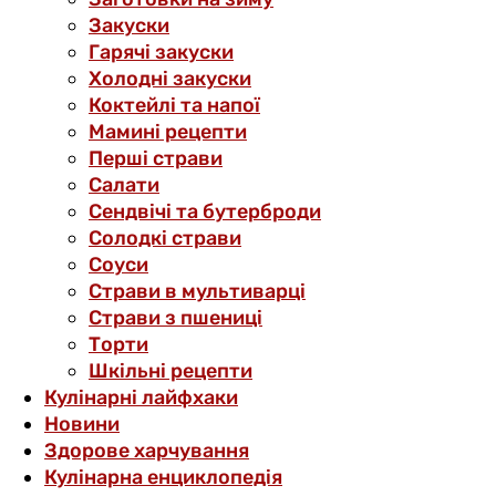
Закуски
Гарячі закуски
Холодні закуски
Коктейлі та напої
Мамині рецепти
Перші страви
Салати
Сендвічі та бутерброди
Солодкі страви
Соуси
Страви в мультиварці
Страви з пшениці
Торти
Шкільні рецепти
Кулінарні лайфхаки
Новини
Здорове харчування
Кулінарна енциклопедія