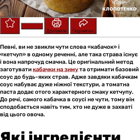
Зберегти
Оцінити
Друкувати
Поділитись
Певні, ви не звикли чути слова «кабачок» і
«кетчуп» в одному реченні, але така страва існує
і вона напрочуд смачна. Це оригінальний метод
заготувати
кабачки на зиму
та отримати базовий
соус до будь-яких страв. Адже завдяки кабачкам
соус набуває дуже ніжної текстури, а томатна
паста додає отого характерного смаку кетчупу.
До речі, самого кабачка в соусі не чути, тому він
сподобається навіть тим, хто не дуже в захваті
від цього овоча.
Які інгредієнти