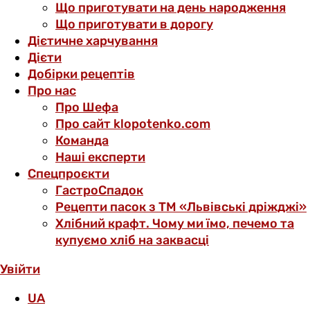
Що приготувати на день народження
Що приготувати в дорогу
Дієтичне харчування
Дієти
Добірки рецептів
Про нас
Про Шефа
Про сайт klopotenko.com
Команда
Наші експерти
Спецпроєкти
ГастроСпадок
Рецепти пасок з ТМ «Львівські дріжджі»
Хлібний крафт. Чому ми їмо, печемо та
купуємо хліб на заквасці
Увійти
UA