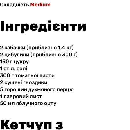
Складність
Medium
Інгредієнти
2 кабачки
(приблизно
1,4 кг)
2 цибулини
(приблизно
300 г)
150 г
цукру
1 ст.л.
солі
300 г
томатної
пасти
2 сушені
гвоздики
5 горошин
духмяного
перцю
1 лавровий
лист
50 мл
яблучного
оцту
Кетчуп з