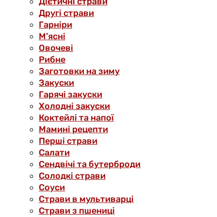
Дієтичні страви
Другі страви
Гарніри
М’ясні
Овочеві
Рибне
Заготовки на зиму
Закуски
Гарячі закуски
Холодні закуски
Коктейлі та напої
Мамині рецепти
Перші страви
Салати
Сендвічі та бутерброди
Солодкі страви
Соуси
Страви в мультиварці
Страви з пшениці