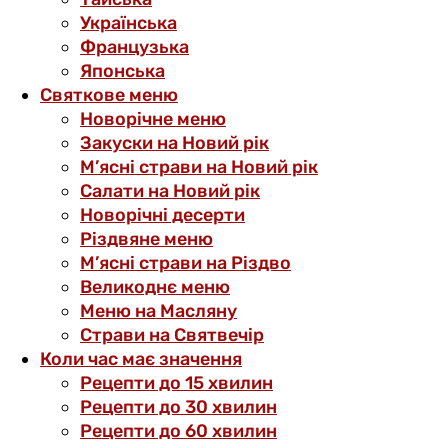
Українська
Французька
Японська
Святкове меню
Новорічне меню
Закуски на Новий рік
М’ясні страви на Новий рік
Салати на Новий рік
Новорічні десерти
Різдвяне меню
М’ясні страви на Різдво
Великоднє меню
Меню на Масляну
Страви на Святвечір
Коли час має значення
Рецепти до 15 хвилин
Рецепти до 30 хвилин
Рецепти до 60 хвилин