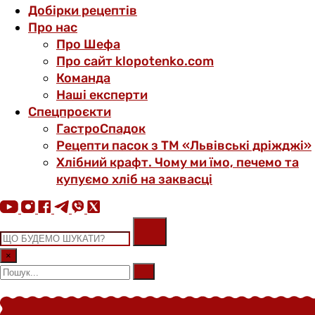
Добірки рецептів
Про нас
Про Шефа
Про сайт klopotenko.com
Команда
Наші експерти
Спецпроєкти
ГастроСпадок
Рецепти пасок з ТМ «Львівські дріжджі»
Хлібний крафт. Чому ми їмо, печемо та
купуємо хліб на заквасці
×