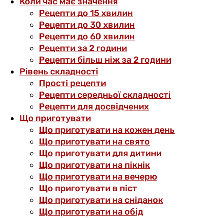
Коли час має значення
Рецепти до 15 хвилин
Рецепти до 30 хвилин
Рецепти до 60 хвилин
Рецепти за 2 години
Рецепти більш ніж за 2 години
Рівень складності
Прості рецепти
Рецепти середньої складності
Рецепти для досвідчених
Що приготувати
Що приготувати на кожен день
Що приготувати на свято
Що приготувати для дитини
Що приготувати на пікнік
Що приготувати на вечерю
Що приготувати в піст
Що приготувати на сніданок
Що приготувати на обід