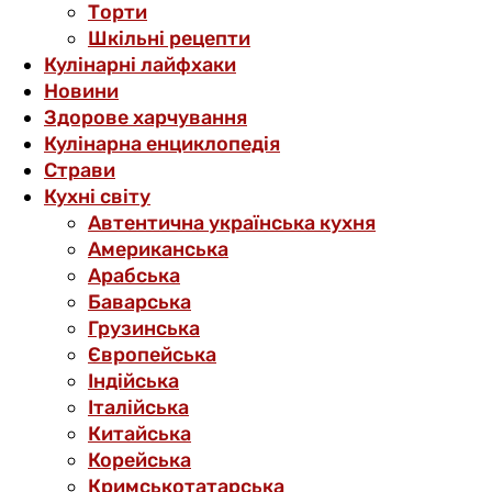
Торти
Шкільні рецепти
Кулінарні лайфхаки
Новини
Здорове харчування
Кулінарна енциклопедія
Страви
Кухні світу
Автентична українська кухня
Американська
Арабська
Баварська
Грузинська
Європейська
Індійська
Італійська
Китайська
Корейська
Кримськотатарська