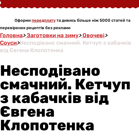
Оформи
передплату
та дивись більше ніж 5000 статей та
перевірених рецептів без реклами
Головна
>
Заготовки на зиму
>
Овочеві
>
Соуси
>
Несподівано смачний. Кетчуп з кабачків
від Євгена Клопотенка
Несподівано
смачний. Кетчуп
з кабачків від
Євгена
Клопотенка