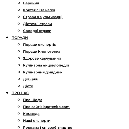
Варення
Коктейлі та напої
Страви в мультиварці
Дієтичні страви
Солодкі страви
ПОРАДИ
Поради експертів
Поради Клопотенка
Здорове харчування
Кулінарна енциклопедія
Кулінарний довідник
Добірки
Дієти
ПРО НАС
Про Шефа
Про сайт klopotenko.com
Команда
Наші експерти
Реклама і співробітництво