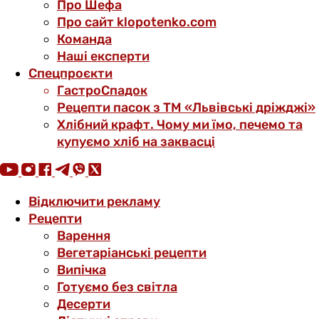
Про Шефа
Про сайт klopotenko.com
Команда
Наші експерти
Спецпроєкти
ГастроСпадок
Рецепти пасок з ТМ «Львівські дріжджі»
Хлібний крафт. Чому ми їмо, печемо та
купуємо хліб на заквасці
Відключити рекламу
Рецепти
Варення
Вегетаріанські рецепти
Випічка
Готуємо без світла
Десерти