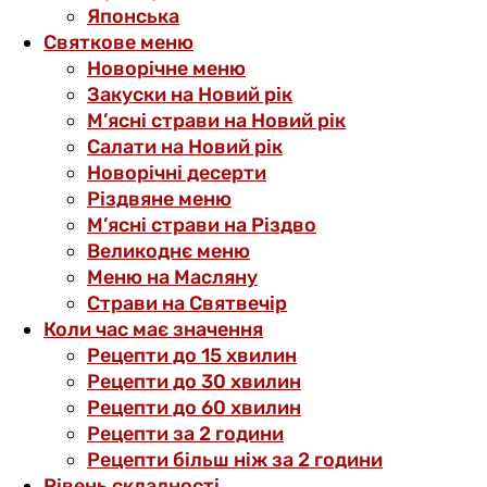
Японська
Святкове меню
Новорічне меню
Закуски на Новий рік
М’ясні страви на Новий рік
Салати на Новий рік
Новорічні десерти
Різдвяне меню
М’ясні страви на Різдво
Великоднє меню
Меню на Масляну
Страви на Святвечір
Коли час має значення
Рецепти до 15 хвилин
Рецепти до 30 хвилин
Рецепти до 60 хвилин
Рецепти за 2 години
Рецепти більш ніж за 2 години
Рівень складності