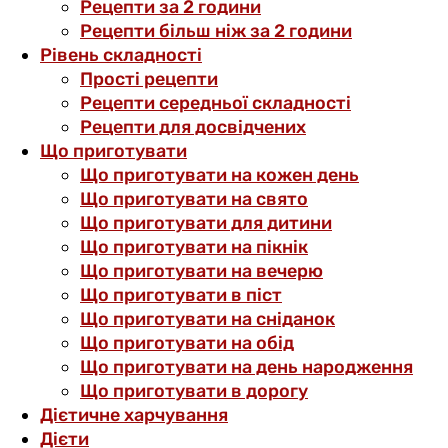
Рецепти за 2 години
Рецепти більш ніж за 2 години
Рівень складності
Прості рецепти
Рецепти середньої складності
Рецепти для досвідчених
Що приготувати
Що приготувати на кожен день
Що приготувати на свято
Що приготувати для дитини
Що приготувати на пікнік
Що приготувати на вечерю
Що приготувати в піст
Що приготувати на сніданок
Що приготувати на обід
Що приготувати на день народження
Що приготувати в дорогу
Дієтичне харчування
Дієти