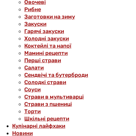
Овочеві
Рибне
Заготовки на зиму
Закуски
Гарячі закуски
Холодні закуски
Коктейлі та напої
Мамині рецепти
Перші страви
Салати
Сендвічі та бутерброди
Солодкі страви
Соуси
Страви в мультиварці
Страви з пшениці
Торти
Шкільні рецепти
Кулінарні лайфхаки
Новини