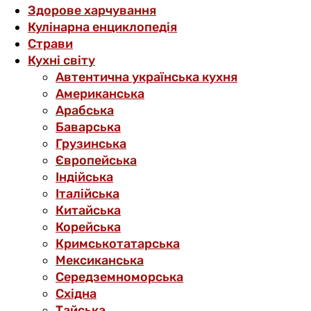
Здорове харчування
Кулінарна енциклопедія
Страви
Кухні світу
Автентична українська кухня
Американська
Арабська
Баварська
Грузинська
Європейська
Індійська
Італійська
Китайська
Корейська
Кримськотатарська
Мексиканська
Середземноморська
Східна
Тайська