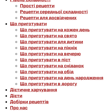
Прості рецепти
Рецепти середньої складності
Рецепти для досвідчених
Що приготувати
Що приготувати на кожен день
Що приготувати на свято
Що приготувати для дитини
Що приготувати на пікнік
Що приготувати на вечерю
Що приготувати в піст
Що приготувати на сніданок
Що приготувати на обід
Що приготувати на день народження
Що приготувати в дорогу
Дієтичне харчування
Дієти
Добірки рецептів
Про нас