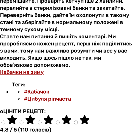
перемішайте. Проваріть кетчуп іще 2 хвилини,
перелийте в стерилізовані банки та закатайте.
Переверніть банки, дайте їм охолонути в такому
стані та зберігайте в нормальному положені в
темному сухому місці.
Ставте нам питання й пишіть коментарі. Ми
проробляємо кожен рецепт, перш ніж поділитись
з вами, тому нам важливо розуміти чи все у вас
виходить. Якщо щось пішло не так, ми
обовʼязково допоможемо.
Кабачки на зиму
Теги:
#Кабачок
#Цибуля ріпчаста
оЦІНІТИ РЕЦЕПТ:
4.8 / 5 (110 голосів)