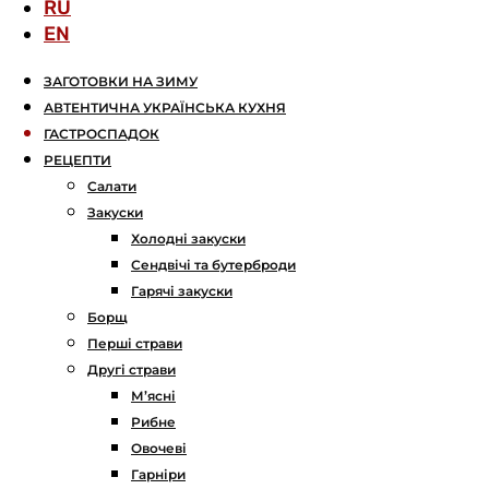
RU
EN
ЗАГОТОВКИ НА ЗИМУ
АВТЕНТИЧНА УКРАЇНСЬКА КУХНЯ
ГАСТРОСПАДОК
РЕЦЕПТИ
Салати
Закуски
Холодні закуски
Сендвічі та бутерброди
Гарячі закуски
Борщ
Перші страви
Другі страви
М’ясні
Рибне
Овочеві
Гарніри