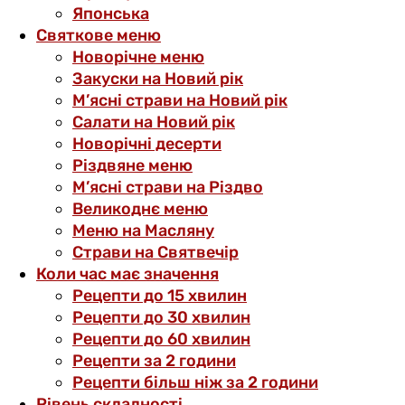
Японська
Святкове меню
Новорічне меню
Закуски на Новий рік
М’ясні страви на Новий рік
Салати на Новий рік
Новорічні десерти
Різдвяне меню
М’ясні страви на Різдво
Великоднє меню
Меню на Масляну
Страви на Святвечір
Коли час має значення
Рецепти до 15 хвилин
Рецепти до 30 хвилин
Рецепти до 60 хвилин
Рецепти за 2 години
Рецепти більш ніж за 2 години
Рівень складності