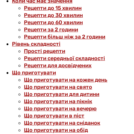
Коли час має значення
Рецепти до 15 хвилин
Рецепти до 30 хвилин
Рецепти до 60 хвилин
Рецепти за 2 години
Рецепти більш ніж за 2 години
Рівень складності
Прості рецепти
Рецепти середньої складності
Рецепти для досвідчених
Що приготувати
Що приготувати на кожен день
Що приготувати на свято
Що приготувати для дитини
Що приготувати на пікнік
Що приготувати на вечерю
Що приготувати в піст
Що приготувати на сніданок
Що приготувати на обід