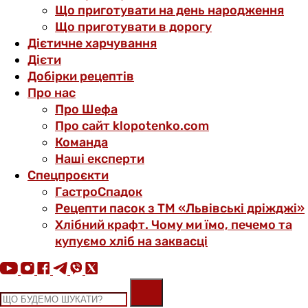
Що приготувати на день народження
Що приготувати в дорогу
Дієтичне харчування
Дієти
Добірки рецептів
Про нас
Про Шефа
Про сайт klopotenko.com
Команда
Наші експерти
Спецпроєкти
ГастроСпадок
Рецепти пасок з ТМ «Львівські дріжджі»
Хлібний крафт. Чому ми їмо, печемо та
купуємо хліб на заквасці