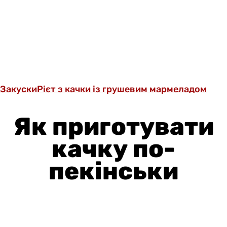
Закуски
Рієт з качки із грушевим мармеладом
Як приготувати
качку по-
пекінськи