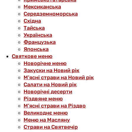
Мексиканська
Середземноморська
Східна
Тайська
Українська
Французька
Японська
Святкове меню
Новорічне меню
Закуски на Новий рік
М’ясні страви на Новий рік
Салати на Новий рік
Новорічні десерти
Різдвяне меню
М’ясні страви на Різдво
Великоднє меню
Меню на Масляну
Страви на Святвечір