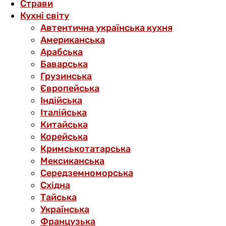
Страви
Кухні світу
Автентична українська кухня
Американська
Арабська
Баварська
Грузинська
Європейська
Індійська
Італійська
Китайська
Корейська
Кримськотатарська
Мексиканська
Середземноморська
Східна
Тайська
Українська
Французька