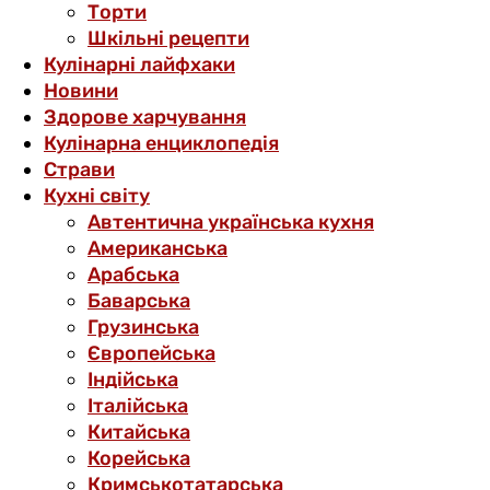
Торти
Шкільні рецепти
Кулінарні лайфхаки
Новини
Здорове харчування
Кулінарна енциклопедія
Страви
Кухні світу
Автентична українська кухня
Американська
Арабська
Баварська
Грузинська
Європейська
Індійська
Італійська
Китайська
Корейська
Кримськотатарська