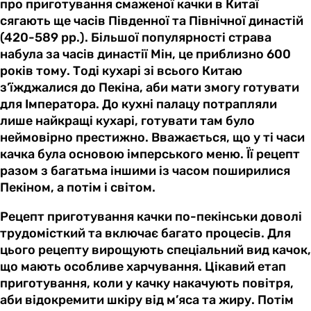
про приготування смаженої качки в Китаї
сягають ще часів Південної та Північної династій
(420-589 рр.). Більшої популярності страва
набула за часів династії Мін, це приблизно 600
років тому. Тоді кухарі зі всього Китаю
з’їжджалися до Пекіна, аби мати змогу готувати
для Імператора. До кухні палацу потрапляли
лише найкращі кухарі, готувати там було
неймовірно престижно. Вважається, що у ті часи
качка була основою імперського меню. Її рецепт
разом з багатьма іншими із часом поширилися
Пекіном, а потім і світом.
Рецепт приготування качки по-пекінськи доволі
трудомісткий та включає багато процесів. Для
цього рецепту вирощують спеціальний вид качок,
що мають особливе харчування. Цікавий етап
приготування, коли у качку накачують повітря,
аби відокремити шкіру від м’яса та жиру. Потім