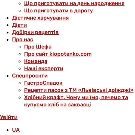
Що приготувати на день народження
Що приготувати в дорогу
Дієтичне харчування
Дієти
Добірки рецептів
Про нас
Про Шефа
Про сайт klopotenko.com
Команда
Наші експерти
Спецпроєкти
ГастроСпадок
Рецепти пасок з ТМ «Львівські дріжджі»
Хлібний крафт. Чому ми їмо, печемо та
купуємо хліб на заквасці
Увійти
UA