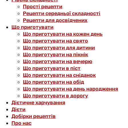
Прості рецепти
Рецепти середньої складності
Рецепти для досвідчених
Що приготувати
Що приготувати на кожен день
Що приготувати на свято
Що приготувати для дитини
Що приготувати на пікнік
Що приготувати на вечерю
Що приготувати в піст
Що приготувати на сніданок
Що приготувати на обід
Що приготувати на день народження
Що приготувати в дорогу
Дієтичне харчування
Дієти
Добірки рецептів
Про нас