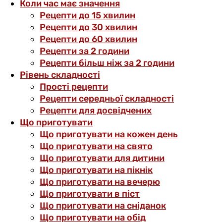
Коли час має значення
Рецепти до 15 хвилин
Рецепти до 30 хвилин
Рецепти до 60 хвилин
Рецепти за 2 години
Рецепти більш ніж за 2 години
Рівень складності
Прості рецепти
Рецепти середньої складності
Рецепти для досвідчених
Що приготувати
Що приготувати на кожен день
Що приготувати на свято
Що приготувати для дитини
Що приготувати на пікнік
Що приготувати на вечерю
Що приготувати в піст
Що приготувати на сніданок
Що приготувати на обід