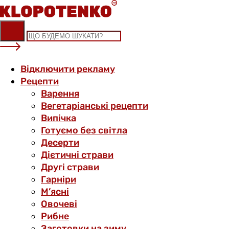
Skip
to
content
Відключити рекламу
Рецепти
Варення
Вегетаріанські рецепти
Випічка
Готуємо без світла
Десерти
Дієтичні страви
Другі страви
Гарніри
М’ясні
Овочеві
Рибне
Заготовки на зиму