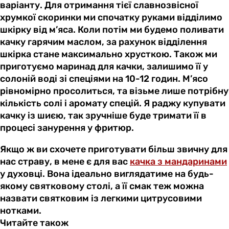
варіанту. Для отримання тієї славнозвісної
хрумкої скоринки ми спочатку руками відділимо
шкірку від м’яса. Коли потім ми будемо поливати
качку гарячим маслом, за рахунок відділення
шкірка стане максимально хрусткою. Також ми
приготуємо маринад для качки, залишимо її у
солоній воді зі спеціями на 10-12 годин. М’ясо
рівномірно просолиться, та візьме лише потрібну
кількість солі і аромату спецій. Я раджу купувати
качку із шиєю, так зручніше буде тримати її в
процесі занурення у фритюр.
Якщо ж ви схочете приготувати більш звичну для
нас страву, в мене є для вас
качка з мандаринами
у духовці. Вона ідеально виглядатиме на будь-
якому святковому столі, а її смак теж можна
назвати святковим із легкими цитрусовими
нотками.
Читайте також