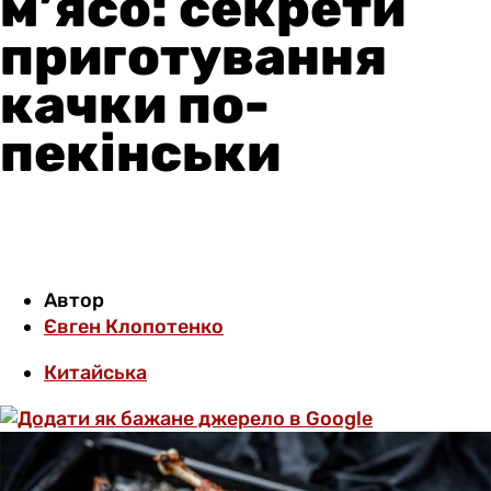
м’ясо: секрети
приготування
качки по-
пекінськи
Автор
Євген Клопотенко
Китайська