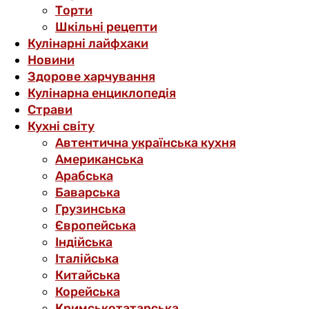
Торти
Шкільні рецепти
Кулінарні лайфхаки
Новини
Здорове харчування
Кулінарна енциклопедія
Страви
Кухні світу
Автентична українська кухня
Американська
Арабська
Баварська
Грузинська
Європейська
Індійська
Італійська
Китайська
Корейська
Кримськотатарська