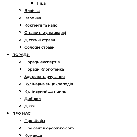
Піца
Випічка
Варення
Коктейлі та напої
Страви в мультиварці
Дієтичні страви
Солодкі страви
ПОРАДИ
Поради експертів
Поради Клопотенка
Здорове харчування
Кулінарна енциклопедія
Кулінарний довідник
Добірки
Дієти
ПРО НАС
Про Шефа
Про сайт klopotenko.com
Команда