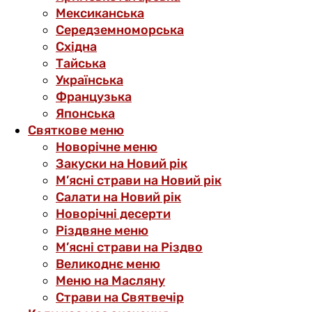
Мексиканська
Середземноморська
Східна
Тайська
Українська
Французька
Японська
Святкове меню
Новорічне меню
Закуски на Новий рік
М’ясні страви на Новий рік
Салати на Новий рік
Новорічні десерти
Різдвяне меню
М’ясні страви на Різдво
Великоднє меню
Меню на Масляну
Страви на Святвечір