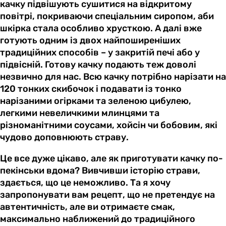
качку підвішують сушитися на відкритому
повітрі, покриваючи спеціальним сиропом, аби
шкірка стала особливо хрусткою. А далі вже
готують одним із двох найпоширеніших
традиційних способів – у закритій печі або у
підвісній. Готову качку подають теж доволі
незвично для нас. Всю качку потрібно нарізати на
120 тонких скибочок і подавати із тонко
нарізаними огірками та зеленою цибулею,
легкими невеличкими млинцями та
різноманітними соусами, хойсін чи бобовим, які
чудово доповнюють страву.
Це все дуже цікаво, але як приготувати качку по-
пекінськи вдома? Вивчивши історію страви,
здається, що це неможливо. Та я хочу
запропонувати вам рецепт, що не претендує на
автентичність, але ви отримаєте смак,
максимально наближений до традиційного