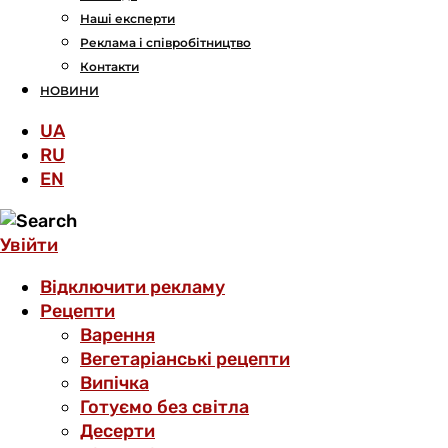
Наші експерти
Реклама і співробітництво
Контакти
НОВИНИ
UA
RU
EN
Увійти
Відключити рекламу
Рецепти
Варення
Вегетаріанські рецепти
Випічка
Готуємо без світла
Десерти