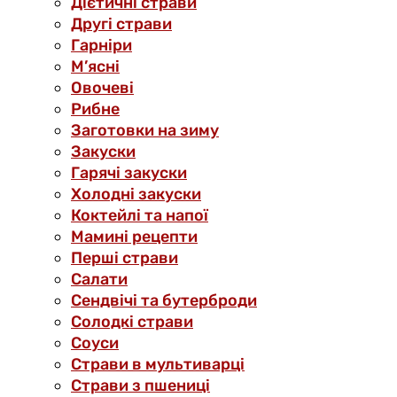
Дієтичні страви
Другі страви
Гарніри
М’ясні
Овочеві
Рибне
Заготовки на зиму
Закуски
Гарячі закуски
Холодні закуски
Коктейлі та напої
Мамині рецепти
Перші страви
Салати
Сендвічі та бутерброди
Солодкі страви
Соуси
Страви в мультиварці
Страви з пшениці