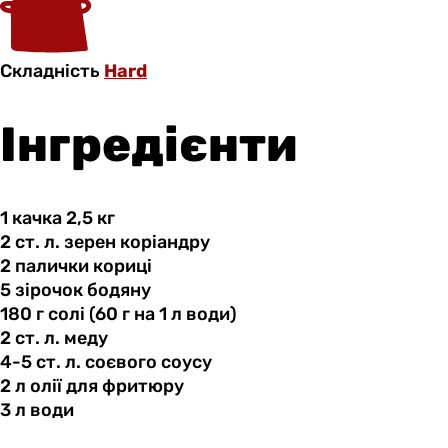
Складність
Hard
Інгредієнти
1 качка
2,5
кг
2 ст.
л.
зерен коріандру
2 палички
кориці
5 зірочок
бодяну
180 г
солі
(60 г на 1 л води)
2 ст.
л.
меду
4-5 ст.
л.
соєвого соусу
2 л
олії
для фритюру
3 л
води