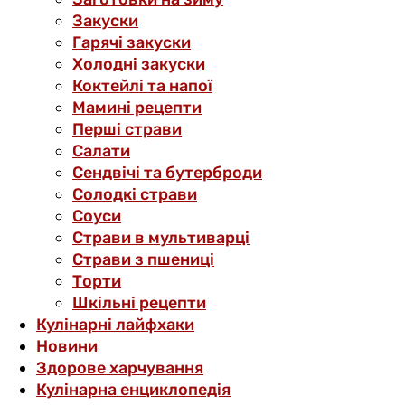
Закуски
Гарячі закуски
Холодні закуски
Коктейлі та напої
Мамині рецепти
Перші страви
Салати
Сендвічі та бутерброди
Солодкі страви
Соуси
Страви в мультиварці
Страви з пшениці
Торти
Шкільні рецепти
Кулінарні лайфхаки
Новини
Здорове харчування
Кулінарна енциклопедія