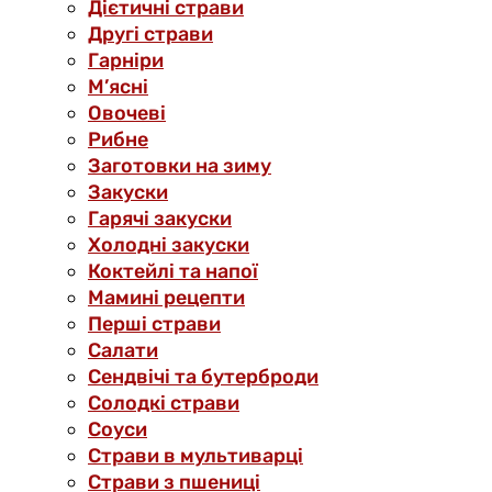
Дієтичні страви
Другі страви
Гарніри
М’ясні
Овочеві
Рибне
Заготовки на зиму
Закуски
Гарячі закуски
Холодні закуски
Коктейлі та напої
Мамині рецепти
Перші страви
Салати
Сендвічі та бутерброди
Солодкі страви
Соуси
Страви в мультиварці
Страви з пшениці