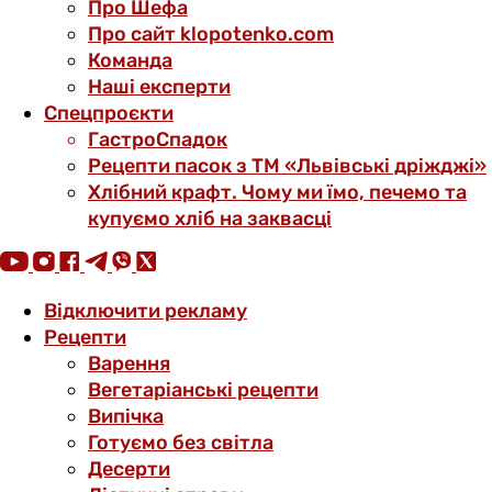
Про Шефа
Про сайт klopotenko.com
Команда
Наші експерти
Спецпроєкти
ГастроСпадок
Рецепти пасок з ТМ «Львівські дріжджі»
Хлібний крафт. Чому ми їмо, печемо та
купуємо хліб на заквасці
Відключити рекламу
Рецепти
Варення
Вегетаріанські рецепти
Випічка
Готуємо без світла
Десерти