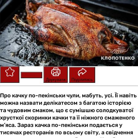
Зберегти
Оцінити
Друкувати
Поділитись
Про качку по-пекінськи чули, мабуть, усі. Її навіть
можна назвати делікатесом з багатою історією
та чудовим смаком, що є сумішшю солодкуватої
хрусткої скоринки качки та її ніжного смаженого
м’яса. Зараз качка по-пекінськи подається у
тисячах ресторанів по всьому світу, а свідчення