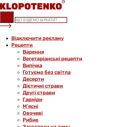
Skip
to
content
Відключити рекламу
Рецепти
Варення
Вегетаріанські рецепти
Випічка
Готуємо без світла
Десерти
Дієтичні страви
Другі страви
Гарніри
М’ясні
Овочеві
Рибне
Заготовки на зиму