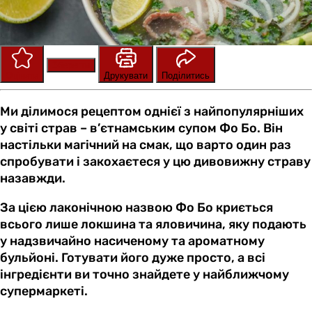
Зберегти
Оцінити
Друкувати
Поділитись
Ми ділимося рецептом однієї з найпопулярніших
у світі страв – в’єтнамським супом Фо Бо. Він
настільки магічний на смак, що варто один раз
спробувати і закохаєтеся у цю дивовижну страву
назавжди.
За цією лаконічною назвою Фо Бо криється
всього лише локшина та яловичина, яку подають
у надзвичайно насиченому та ароматному
бульйоні. Готувати його дуже просто, а всі
інгредієнти ви точно знайдете у найближчому
супермаркеті.