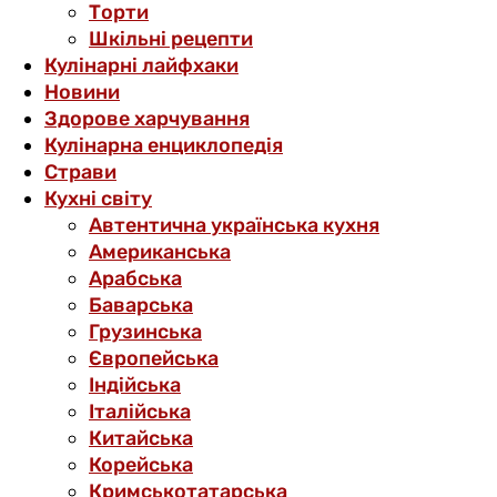
Торти
Шкільні рецепти
Кулінарні лайфхаки
Новини
Здорове харчування
Кулінарна енциклопедія
Страви
Кухні світу
Автентична українська кухня
Американська
Арабська
Баварська
Грузинська
Європейська
Індійська
Італійська
Китайська
Корейська
Кримськотатарська