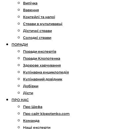
Випічка
Варення
Коктейлі та напої
Страви в мультиварці
Дієтичні страви
Солодкі страви
ПОРАДИ
Поради експертів
Поради Клопотенка
Здорове харчування
Кулінарна енциклопедія
Кулінарний довідник
Добірки
Дієти
ПРО НАС
Про Шефа
Про сайт klopotenko.com
Команда
Наші експерти