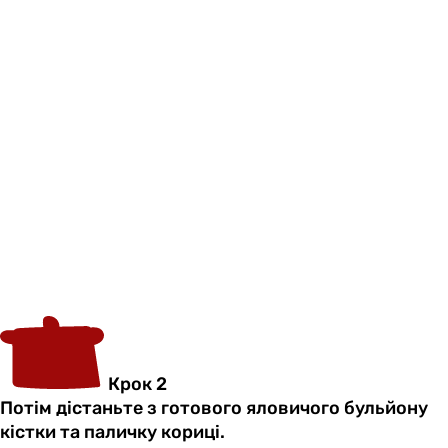
Крок 2
Потім дістаньте з готового яловичого бульйону
кістки та паличку кориці.