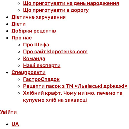
Що приготувати на день народження
Що приготувати в дорогу
Дієтичне харчування
Дієти
Добірки рецептів
Про нас
Про Шефа
Про сайт klopotenko.com
Команда
Наші експерти
Спецпроєкти
ГастроСпадок
Рецепти пасок з ТМ «Львівські дріжджі»
Хлібний крафт. Чому ми їмо, печемо та
купуємо хліб на заквасці
Увійти
UA