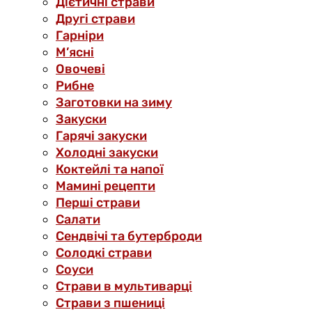
Дієтичні страви
Другі страви
Гарніри
М’ясні
Овочеві
Рибне
Заготовки на зиму
Закуски
Гарячі закуски
Холодні закуски
Коктейлі та напої
Мамині рецепти
Перші страви
Салати
Сендвічі та бутерброди
Солодкі страви
Соуси
Страви в мультиварці
Страви з пшениці