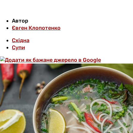
Автор
Євген Клопотенко
Східна
Супи