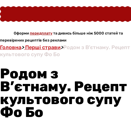
Оформи
передплату
та дивись більше ніж 5000 статей та
перевірених рецептів без реклами
Головна
>
Перші страви
>
Родом з В’єтнаму. Рецепт
культового супу Фо Бо
Родом з
В’єтнаму. Рецепт
культового супу
Фо Бо