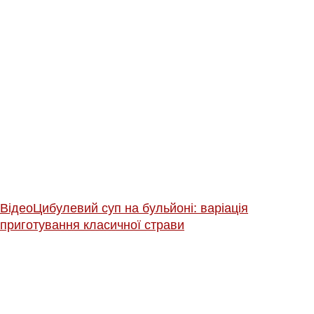
Відео
Цибулевий суп на бульйоні: варіація
приготування класичної страви