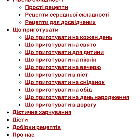
Прості рецепти
Рецепти середньої складності
Рецепти для досвідчених
Що приготувати
Що приготувати на кожен день
Що приготувати на свято
Що приготувати для дитини
Що приготувати на пікнік
Що приготувати на вечерю
Що приготувати в піст
Що приготувати на сніданок
Що приготувати на обід
Що приготувати на день народження
Що приготувати в дорогу
Дієтичне харчування
Дієти
Добірки рецептів
Про нас