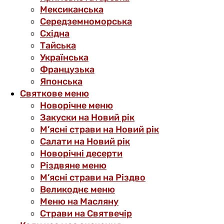
Мексиканська
Середземноморська
Східна
Тайська
Українська
Французька
Японська
Святкове меню
Новорічне меню
Закуски на Новий рік
М’ясні страви на Новий рік
Салати на Новий рік
Новорічні десерти
Різдвяне меню
М’ясні страви на Різдво
Великоднє меню
Меню на Масляну
Страви на Святвечір