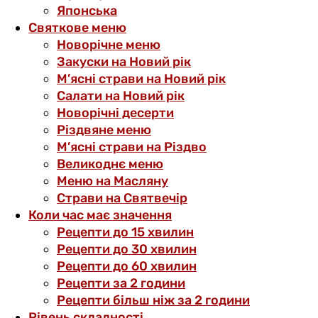
Японська
Святкове меню
Новорічне меню
Закуски на Новий рік
М’ясні страви на Новий рік
Салати на Новий рік
Новорічні десерти
Різдвяне меню
М’ясні страви на Різдво
Великоднє меню
Меню на Масляну
Страви на Святвечір
Коли час має значення
Рецепти до 15 хвилин
Рецепти до 30 хвилин
Рецепти до 60 хвилин
Рецепти за 2 години
Рецепти більш ніж за 2 години
Рівень складності