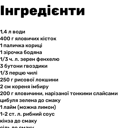
Інгредієнти
1,4 л
води
400 г
яловичих
кісток
1 паличка
кориці
1 зірочка
бодяна
1/3 ч.
л.
зерен фенхелю
3 бутони
гвоздики
1/3 перцю
чилі
250 г
рисової
локшини
2 см
кореня
імбиру
200 г
яловичини,
нарізаної тонкими слайсами
цибуля зелена
до
смаку
1 лайм
(можна
лимон)
1-2 ст.
л.
рибний соус
кінза до
смаку
сіль до
смаку