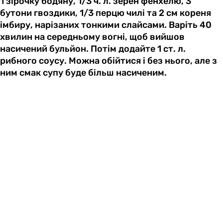
1 зірочку бодяну, 1/3 ч. л. зерен фенхелю, 3
бутони гвоздики, 1/3 перцю чилі та 2 см кореня
імбиру, нарізаних тонкими слайсами. Варіть 40
хвилин на середньому вогні, щоб вийшов
насичений бульйон. Потім додайте 1 ст. л.
рибного соусу. Можна обійтися і без нього, але з
ним смак супу буде більш насиченим.