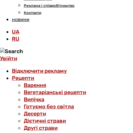
Реклама і співробітництво
Контакти
НОВИНИ
UA
RU
Увійти
Відключити рекламу
Рецепти
Варення
Вегетаріанські рецепти
Випічка
Готуємо без світла
Десерти
Дієтичні страви
Другі страви