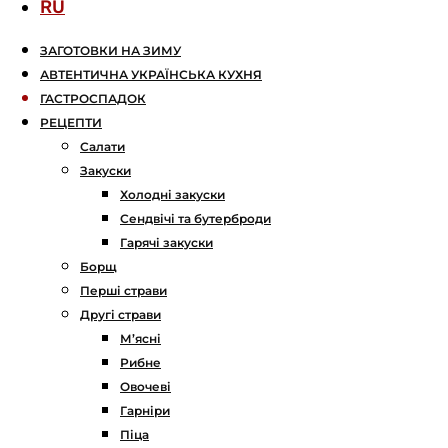
RU
ЗАГОТОВКИ НА ЗИМУ
АВТЕНТИЧНА УКРАЇНСЬКА КУХНЯ
ГАСТРОСПАДОК
РЕЦЕПТИ
Салати
Закуски
Холодні закуски
Сендвічі та бутерброди
Гарячі закуски
Борщ
Перші страви
Другі страви
М’ясні
Рибне
Овочеві
Гарніри
Піца