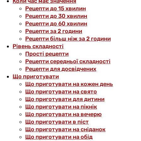
Коли час має значення
Рецепти до 15 хвилин
Рецепти до 30 хвилин
Рецепти до 60 хвилин
Рецепти за 2 години
Рецепти більш ніж за 2 години
Рівень складності
Прості рецепти
Рецепти середньої складності
Рецепти для досвідчених
Що приготувати
Що приготувати на кожен день
Що приготувати на свято
Що приготувати для дитини
Що приготувати на пікнік
Що приготувати на вечерю
Що приготувати в піст
Що приготувати на сніданок
Що приготувати на обід