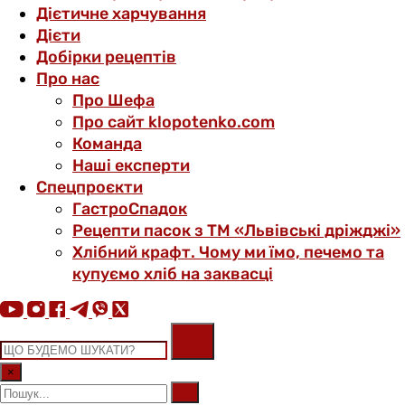
Дієтичне харчування
Дієти
Добірки рецептів
Про нас
Про Шефа
Про сайт klopotenko.com
Команда
Наші експерти
Спецпроєкти
ГастроСпадок
Рецепти пасок з ТМ «Львівські дріжджі»
Хлібний крафт. Чому ми їмо, печемо та
купуємо хліб на заквасці
×