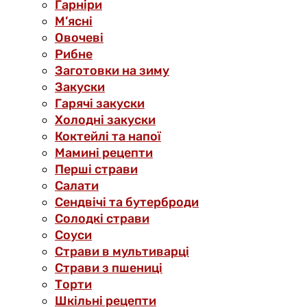
Гарніри
М’ясні
Овочеві
Рибне
Заготовки на зиму
Закуски
Гарячі закуски
Холодні закуски
Коктейлі та напої
Мамині рецепти
Перші страви
Салати
Сендвічі та бутерброди
Солодкі страви
Соуси
Страви в мультиварці
Страви з пшениці
Торти
Шкільні рецепти