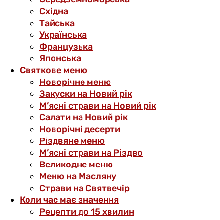
Східна
Тайська
Українська
Французька
Японська
Святкове меню
Новорічне меню
Закуски на Новий рік
М’ясні страви на Новий рік
Салати на Новий рік
Новорічні десерти
Різдвяне меню
М’ясні страви на Різдво
Великоднє меню
Меню на Масляну
Страви на Святвечір
Коли час має значення
Рецепти до 15 хвилин