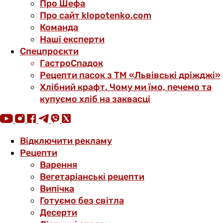
Про Шефа
Про сайт klopotenko.com
Команда
Наші експерти
Спецпроєкти
ГастроСпадок
Рецепти пасок з ТМ «Львівські дріжджі»
Хлібний крафт. Чому ми їмо, печемо та
купуємо хліб на заквасці
Відключити рекламу
Рецепти
Варення
Вегетаріанські рецепти
Випічка
Готуємо без світла
Десерти