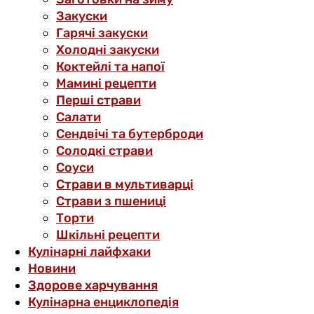
Закуски
Гарячі закуски
Холодні закуски
Коктейлі та напої
Мамині рецепти
Перші страви
Салати
Сендвічі та бутерброди
Солодкі страви
Соуси
Страви в мультиварці
Страви з пшениці
Торти
Шкільні рецепти
Кулінарні лайфхаки
Новини
Здорове харчування
Кулінарна енциклопедія