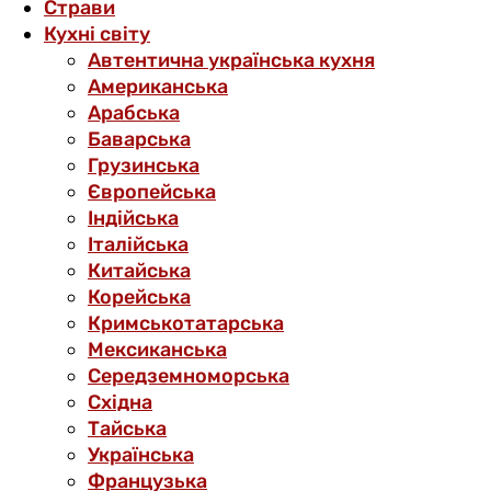
Страви
Кухні світу
Автентична українська кухня
Американська
Арабська
Баварська
Грузинська
Європейська
Індійська
Італійська
Китайська
Корейська
Кримськотатарська
Мексиканська
Середземноморська
Східна
Тайська
Українська
Французька