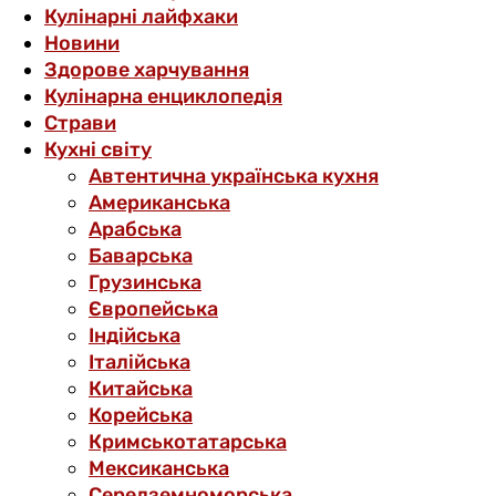
Кулінарні лайфхаки
Новини
Здорове харчування
Кулінарна енциклопедія
Страви
Кухні світу
Автентична українська кухня
Американська
Арабська
Баварська
Грузинська
Європейська
Індійська
Італійська
Китайська
Корейська
Кримськотатарська
Мексиканська
Середземноморська