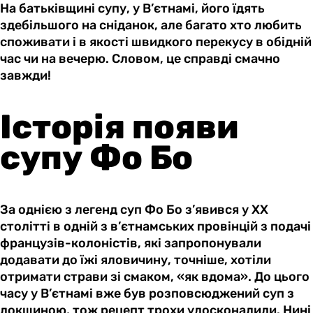
На батьківщині супу, у В’єтнамі, його їдять
здебільшого на сніданок, але багато хто любить
споживати і в якості швидкого перекусу в обідній
час чи на вечерю. Словом, це справді смачно
завжди!
Історія появи
супу Фо Бо
За однією з легенд суп Фо Бо з’явився у ХХ
столітті в одній з в’єтнамських провінцій з подачі
французів-колоністів, які запропонували
додавати до їжі яловичину, точніше, хотіли
отримати страви зі смаком, «як вдома». До цього
часу у В’єтнамі вже був розповсюджений суп з
локшиною, тож рецепт трохи удосконалили. Нині