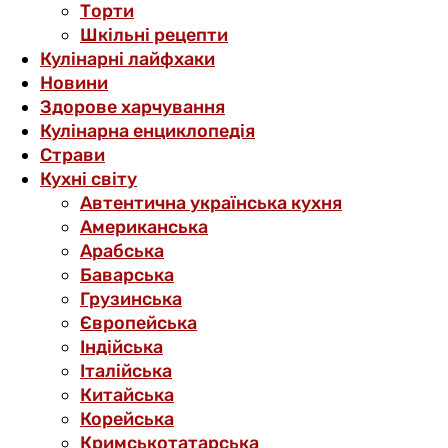
Торти
Шкільні рецепти
Кулінарні лайфхаки
Новини
Здорове харчування
Кулінарна енциклопедія
Страви
Кухні світу
Автентична українська кухня
Американська
Арабська
Баварська
Грузинська
Європейська
Індійська
Італійська
Китайська
Корейська
Кримськотатарська