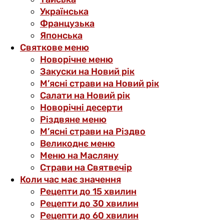
Українська
Французька
Японська
Святкове меню
Новорічне меню
Закуски на Новий рік
М’ясні страви на Новий рік
Салати на Новий рік
Новорічні десерти
Різдвяне меню
М’ясні страви на Різдво
Великоднє меню
Меню на Масляну
Страви на Святвечір
Коли час має значення
Рецепти до 15 хвилин
Рецепти до 30 хвилин
Рецепти до 60 хвилин