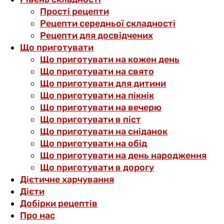
Прості рецепти
Рецепти середньої складності
Рецепти для досвідчених
Що приготувати
Що приготувати на кожен день
Що приготувати на свято
Що приготувати для дитини
Що приготувати на пікнік
Що приготувати на вечерю
Що приготувати в піст
Що приготувати на сніданок
Що приготувати на обід
Що приготувати на день народження
Що приготувати в дорогу
Дієтичне харчування
Дієти
Добірки рецептів
Про нас