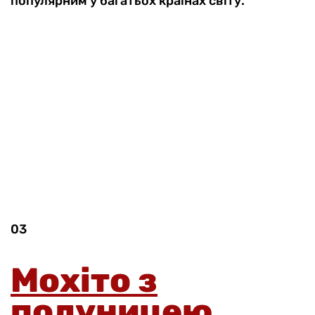
популярним у багатьох країнах світу.
03
Мохіто з
полуницею