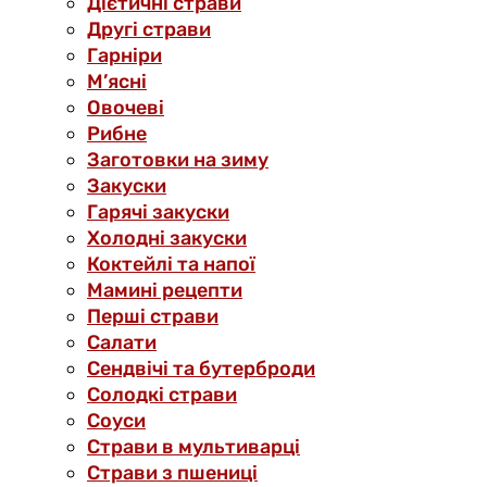
Дієтичні страви
Другі страви
Гарніри
М’ясні
Овочеві
Рибне
Заготовки на зиму
Закуски
Гарячі закуски
Холодні закуски
Коктейлі та напої
Мамині рецепти
Перші страви
Салати
Сендвічі та бутерброди
Солодкі страви
Соуси
Страви в мультиварці
Страви з пшениці