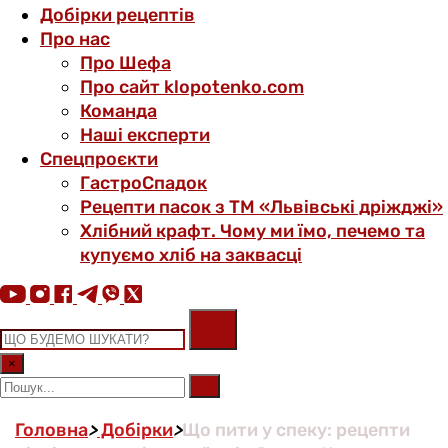
Добірки рецептів
Про нас
Про Шефа
Про сайт klopotenko.com
Команда
Наші експерти
Спецпроєкти
ГастроСпадок
Рецепти пасок з ТМ «Львівські дріжджі»
Хлібний крафт. Чому ми їмо, печемо та
купуємо хліб на заквасці
×
Головна
>
Добірки
>
Що пити у спеку: рецепти