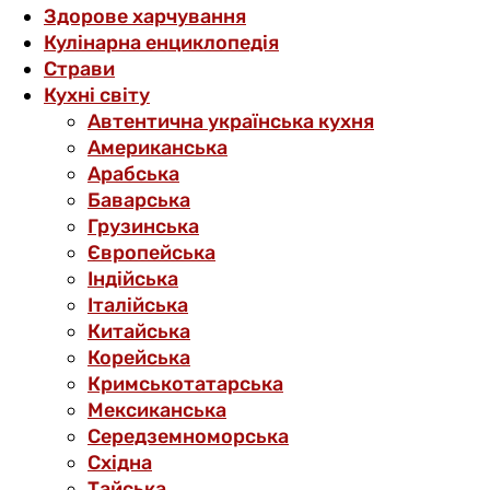
Здорове харчування
Кулінарна енциклопедія
Страви
Кухні світу
Автентична українська кухня
Американська
Арабська
Баварська
Грузинська
Європейська
Індійська
Італійська
Китайська
Корейська
Кримськотатарська
Мексиканська
Середземноморська
Східна
Тайська