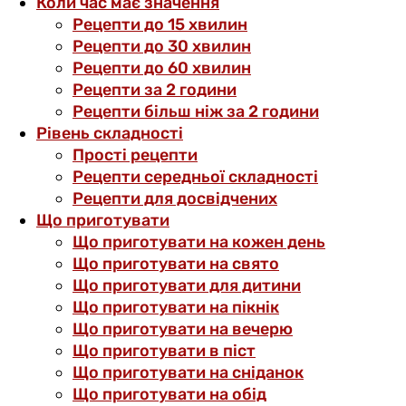
Коли час має значення
Рецепти до 15 хвилин
Рецепти до 30 хвилин
Рецепти до 60 хвилин
Рецепти за 2 години
Рецепти більш ніж за 2 години
Рівень складності
Прості рецепти
Рецепти середньої складності
Рецепти для досвідчених
Що приготувати
Що приготувати на кожен день
Що приготувати на свято
Що приготувати для дитини
Що приготувати на пікнік
Що приготувати на вечерю
Що приготувати в піст
Що приготувати на сніданок
Що приготувати на обід