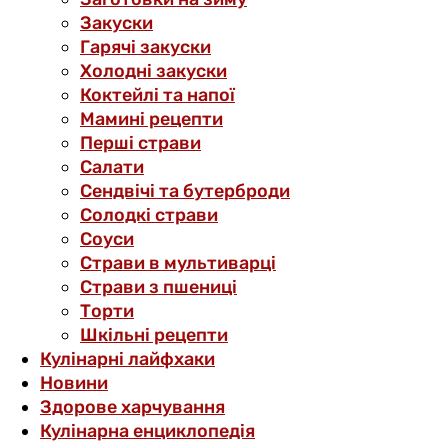
Закуски
Гарячі закуски
Холодні закуски
Коктейлі та напої
Мамині рецепти
Перші страви
Салати
Сендвічі та бутерброди
Солодкі страви
Соуси
Страви в мультиварці
Страви з пшениці
Торти
Шкільні рецепти
Кулінарні лайфхаки
Новини
Здорове харчування
Кулінарна енциклопедія