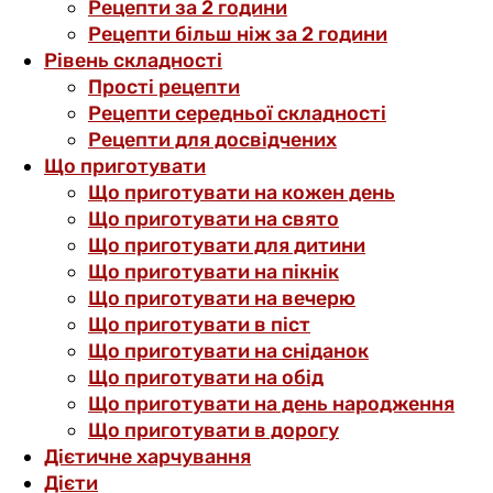
Рецепти за 2 години
Рецепти більш ніж за 2 години
Рівень складності
Прості рецепти
Рецепти середньої складності
Рецепти для досвідчених
Що приготувати
Що приготувати на кожен день
Що приготувати на свято
Що приготувати для дитини
Що приготувати на пікнік
Що приготувати на вечерю
Що приготувати в піст
Що приготувати на сніданок
Що приготувати на обід
Що приготувати на день народження
Що приготувати в дорогу
Дієтичне харчування
Дієти