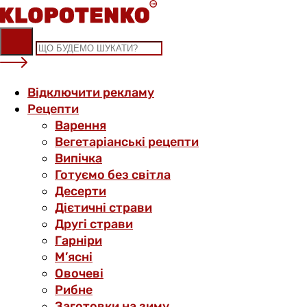
Skip
to
content
Відключити рекламу
Рецепти
Варення
Вегетаріанські рецепти
Випічка
Готуємо без світла
Десерти
Дієтичні страви
Другі страви
Гарніри
М’ясні
Овочеві
Рибне
Заготовки на зиму