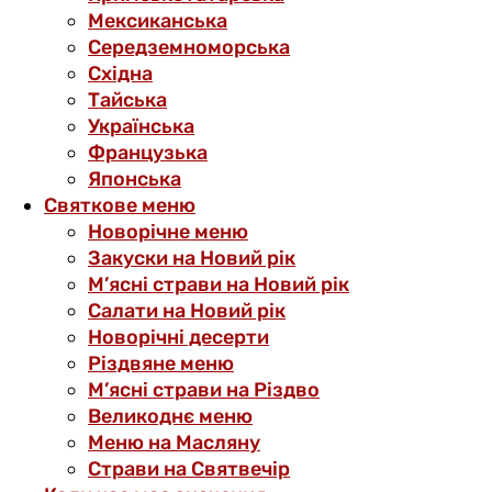
Мексиканська
Середземноморська
Східна
Тайська
Українська
Французька
Японська
Святкове меню
Новорічне меню
Закуски на Новий рік
М’ясні страви на Новий рік
Салати на Новий рік
Новорічні десерти
Різдвяне меню
М’ясні страви на Різдво
Великоднє меню
Меню на Масляну
Страви на Святвечір