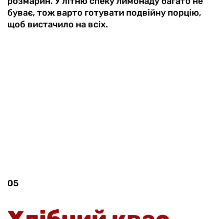
розмарин. У літню спеку лимонаду багато не
буває, тож варто готувати подвійну порцію,
щоб вистачило на всіх.
05