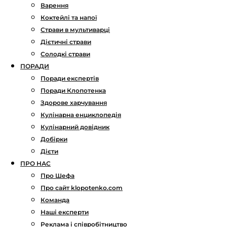
Варення
Коктейлі та напої
Страви в мультиварці
Дієтичні страви
Солодкі страви
ПОРАДИ
Поради експертів
Поради Клопотенка
Здорове харчування
Кулінарна енциклопедія
Кулінарний довідник
Добірки
Дієти
ПРО НАС
Про Шефа
Про сайт klopotenko.com
Команда
Наші експерти
Реклама і співробітництво