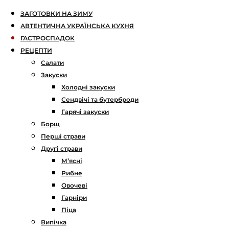
ЗАГОТОВКИ НА ЗИМУ
АВТЕНТИЧНА УКРАЇНСЬКА КУХНЯ
ГАСТРОСПАДОК
РЕЦЕПТИ
Салати
Закуски
Холодні закуски
Сендвічі та бутерброди
Гарячі закуски
Борщ
Перші страви
Другі страви
М’ясні
Рибне
Овочеві
Гарніри
Піца
Випічка