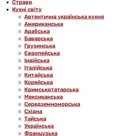
Страви
Кухні світу
Автентична українська кухня
Американська
Арабська
Баварська
Грузинська
Європейська
Індійська
Італійська
Китайська
Корейська
Кримськотатарська
Мексиканська
Середземноморська
Східна
Тайська
Українська
Французька