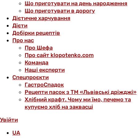
Що приготувати на день народження
Що приготувати в дорогу
Дієтичне харчування
Дієти
Добірки рецептів
Про нас
Про Шефа
Про сайт klopotenko.com
Команда
Наші експерти
Спецпроєкти
ГастроСпадок
Рецепти пасок з ТМ «Львівські дріжджі»
Хлібний крафт. Чому ми їмо, печемо та
купуємо хліб на заквасці
Увійти
UA