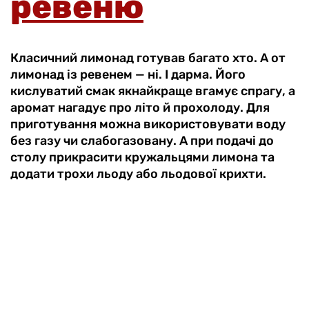
ревеню
Класичний лимонад готував багато хто. А от
лимонад із ревенем — ні. І дарма. Його
кислуватий смак якнайкраще вгамує спрагу, а
аромат нагадує про літо й прохолоду. Для
приготування можна використовувати воду
без газу чи слабогазовану. А при подачі до
столу прикрасити кружальцями лимона та
додати трохи льоду або льодової крихти.