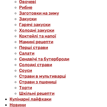
Овочеві
Рибне
Заготовки на зиму
Закуски
Гарячі закуски
Холодні закуски
Коктейлі та напої
Мамині рецепти
Перші страви
Салати
Сендвічі та бутерброди
Солодкі страви
Соуси
Страви в мультиварці
Страви з пшениці
Торти
Шкільні рецепти
Кулінарні лайфхаки
Новини