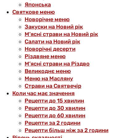
Японська
Святкове меню
Новорічне меню
Закуски на Новий рік
М’ясні страви на Новий рік
Салати на Новий рік
Новорічні десерти
Різдвяне меню
М’ясні страви на Різдво
Великоднє меню
Меню на Масляну
Страви на Святвечір
Коли час має значення
Рецепти до 15 хвилин
Рецепти до 30 хвилин
Рецепти до 60 хвилин
Рецепти за 2 години
Рецепти більш ніж за 2 години
Рівень складності