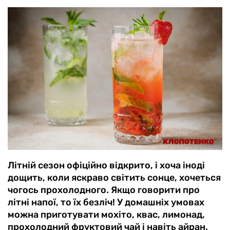
Літній сезон офіційно відкрито, і хоча іноді
дощить, коли яскраво світить сонце, хочеться
чогось прохолодного. Якщо говорити про
літні напої, то їх безліч! У домашніх умовах
можна приготувати мохіто, квас, лимонад,
прохолодний фруктовий чай і навіть айран.