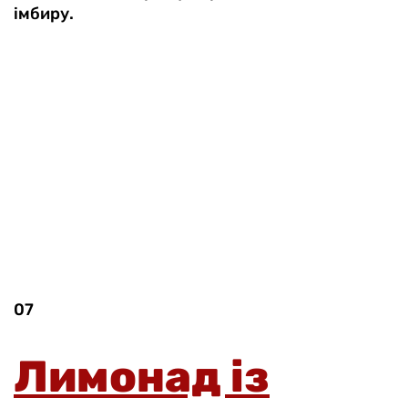
імбиру.
07
Лимонад із