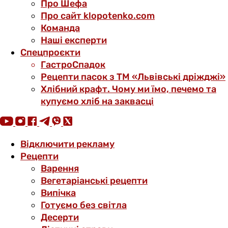
Про Шефа
Про сайт klopotenko.com
Команда
Наші експерти
Спецпроєкти
ГастроСпадок
Рецепти пасок з ТМ «Львівські дріжджі»
Хлібний крафт. Чому ми їмо, печемо та
купуємо хліб на заквасці
Відключити рекламу
Рецепти
Варення
Вегетаріанські рецепти
Випічка
Готуємо без світла
Десерти