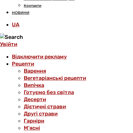
Контакти
НОВИНИ
UA
Увійти
Відключити рекламу
Рецепти
Варення
Вегетаріанські рецепти
Випічка
Готуємо без світла
Десерти
Дієтичні страви
Другі страви
Гарніри
М’ясні