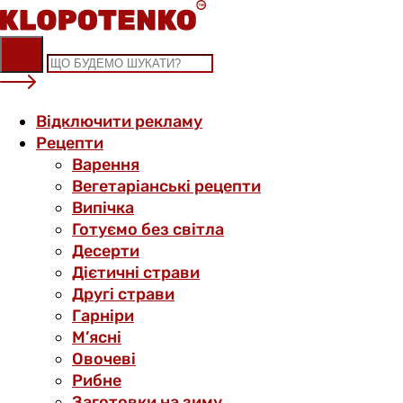
Skip
to
content
Відключити рекламу
Рецепти
Варення
Вегетаріанські рецепти
Випічка
Готуємо без світла
Десерти
Дієтичні страви
Другі страви
Гарніри
М’ясні
Овочеві
Рибне
Заготовки на зиму