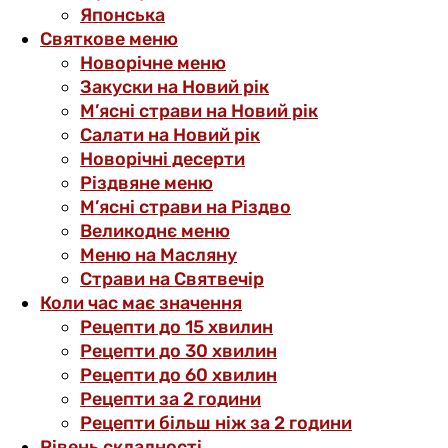
Японська
Святкове меню
Новорічне меню
Закуски на Новий рік
М’ясні страви на Новий рік
Салати на Новий рік
Новорічні десерти
Різдвяне меню
М’ясні страви на Різдво
Великоднє меню
Меню на Масляну
Страви на Святвечір
Коли час має значення
Рецепти до 15 хвилин
Рецепти до 30 хвилин
Рецепти до 60 хвилин
Рецепти за 2 години
Рецепти більш ніж за 2 години
Рівень складності