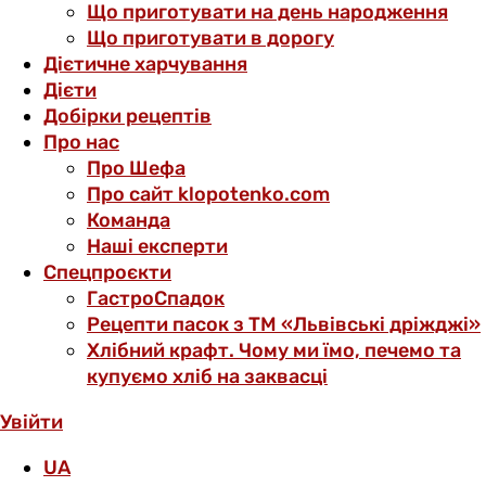
Що приготувати на день народження
Що приготувати в дорогу
Дієтичне харчування
Дієти
Добірки рецептів
Про нас
Про Шефа
Про сайт klopotenko.com
Команда
Наші експерти
Спецпроєкти
ГастроСпадок
Рецепти пасок з ТМ «Львівські дріжджі»
Хлібний крафт. Чому ми їмо, печемо та
купуємо хліб на заквасці
Увійти
UA