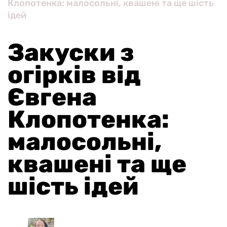
Клопотенка: малосольні, квашені та ще шість
ідей
Закуски з
огірків від
Євгена
Клопотенка:
малосольні,
квашені та ще
шість ідей