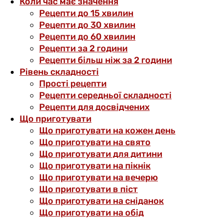
Коли час має значення
Рецепти до 15 хвилин
Рецепти до 30 хвилин
Рецепти до 60 хвилин
Рецепти за 2 години
Рецепти більш ніж за 2 години
Рівень складності
Прості рецепти
Рецепти середньої складності
Рецепти для досвідчених
Що приготувати
Що приготувати на кожен день
Що приготувати на свято
Що приготувати для дитини
Що приготувати на пікнік
Що приготувати на вечерю
Що приготувати в піст
Що приготувати на сніданок
Що приготувати на обід