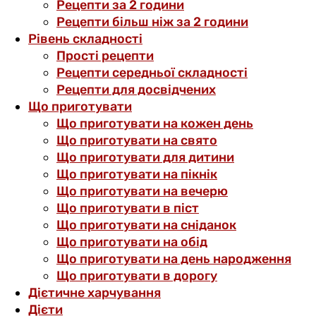
Рецепти за 2 години
Рецепти більш ніж за 2 години
Рівень складності
Прості рецепти
Рецепти середньої складності
Рецепти для досвідчених
Що приготувати
Що приготувати на кожен день
Що приготувати на свято
Що приготувати для дитини
Що приготувати на пікнік
Що приготувати на вечерю
Що приготувати в піст
Що приготувати на сніданок
Що приготувати на обід
Що приготувати на день народження
Що приготувати в дорогу
Дієтичне харчування
Дієти