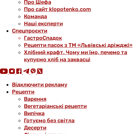
Про Шефа
Про сайт klopotenko.com
Команда
Наші експерти
Спецпроєкти
ГастроСпадок
Рецепти пасок з ТМ «Львівські дріжджі»
Хлібний крафт. Чому ми їмо, печемо та
купуємо хліб на заквасці
Відключити рекламу
Рецепти
Варення
Вегетаріанські рецепти
Випічка
Готуємо без світла
Десерти