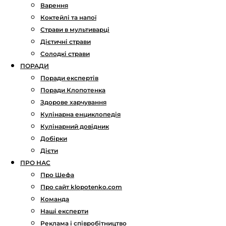
Варення
Коктейлі та напої
Страви в мультиварці
Дієтичні страви
Солодкі страви
ПОРАДИ
Поради експертів
Поради Клопотенка
Здорове харчування
Кулінарна енциклопедія
Кулінарний довідник
Добірки
Дієти
ПРО НАС
Про Шефа
Про сайт klopotenko.com
Команда
Наші експерти
Реклама і співробітництво