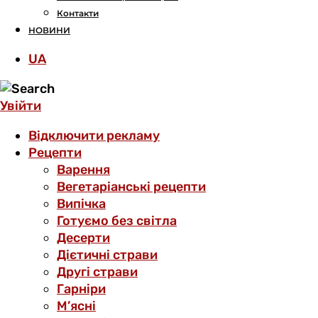
Контакти
НОВИНИ
UA
Увійти
Відключити рекламу
Рецепти
Варення
Вегетаріанські рецепти
Випічка
Готуємо без світла
Десерти
Дієтичні страви
Другі страви
Гарніри
М’ясні