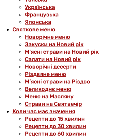
Українська
Французька
Японська
Святкове меню
Новорічне меню
Закуски на Новий рік
М’ясні страви на Новий рік
Салати на Новий рік
Новорічні десерти
Різдвяне меню
М’ясні страви на Різдво
Великоднє меню
Меню на Масляну
Страви на Святвечір
Коли час має значення
Рецепти до 15 хвилин
Рецепти до 30 хвилин
Рецепти до 60 хвилин