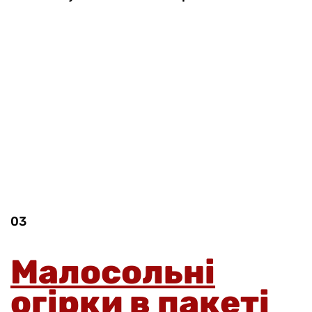
03
Малосольні
огірки в пакеті