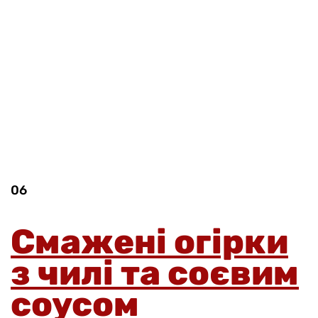
06
Смажені огірки
з чилі та соєвим
соусом