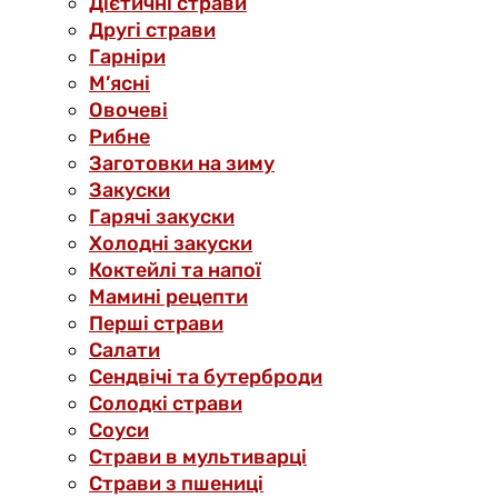
Дієтичні страви
Другі страви
Гарніри
М’ясні
Овочеві
Рибне
Заготовки на зиму
Закуски
Гарячі закуски
Холодні закуски
Коктейлі та напої
Мамині рецепти
Перші страви
Салати
Сендвічі та бутерброди
Солодкі страви
Соуси
Страви в мультиварці
Страви з пшениці