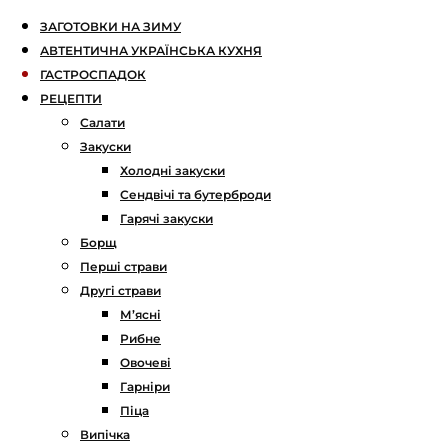
ЗАГОТОВКИ НА ЗИМУ
АВТЕНТИЧНА УКРАЇНСЬКА КУХНЯ
ГАСТРОСПАДОК
РЕЦЕПТИ
Салати
Закуски
Холодні закуски
Сендвічі та бутерброди
Гарячі закуски
Борщ
Перші страви
Другі страви
М’ясні
Рибне
Овочеві
Гарніри
Піца
Випічка