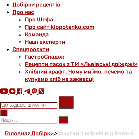
Добірки рецептів
Про нас
Про Шефа
Про сайт klopotenko.com
Команда
Наші експерти
Спецпроєкти
ГастроСпадок
Рецепти пасок з ТМ «Львівські дріжджі»
Хлібний крафт. Чому ми їмо, печемо та
купуємо хліб на заквасці
×
Головна
>
Добірки
>
Закуски з огірків від Євгена