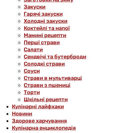
Закуски
Гарячі закуски
Холодні закуски
Коктейлі та напої
Мамині рецепти
Перші страви
Салати
Сендвічі та бутерброди
Солодкі страви
Соуси
Страви в мультиварці
Страви з пшениці
Торти
Шкільні рецепти
Кулінарні лайфхаки
Новини
Здорове харчування
Кулінарна енциклопедія