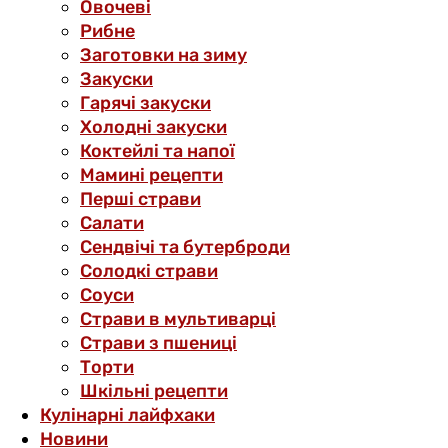
Овочеві
Рибне
Заготовки на зиму
Закуски
Гарячі закуски
Холодні закуски
Коктейлі та напої
Мамині рецепти
Перші страви
Салати
Сендвічі та бутерброди
Солодкі страви
Соуси
Страви в мультиварці
Страви з пшениці
Торти
Шкільні рецепти
Кулінарні лайфхаки
Новини