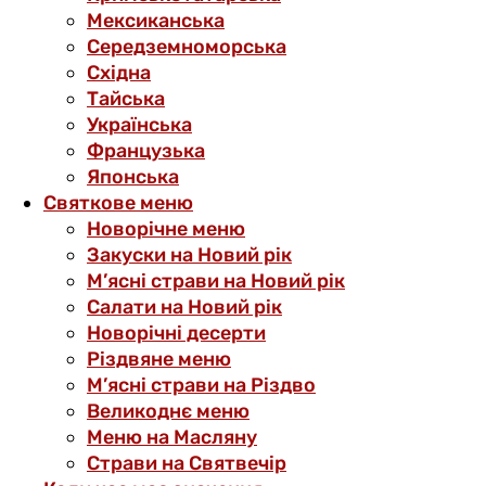
Мексиканська
Середземноморська
Східна
Тайська
Українська
Французька
Японська
Святкове меню
Новорічне меню
Закуски на Новий рік
М’ясні страви на Новий рік
Салати на Новий рік
Новорічні десерти
Різдвяне меню
М’ясні страви на Різдво
Великоднє меню
Меню на Масляну
Страви на Святвечір