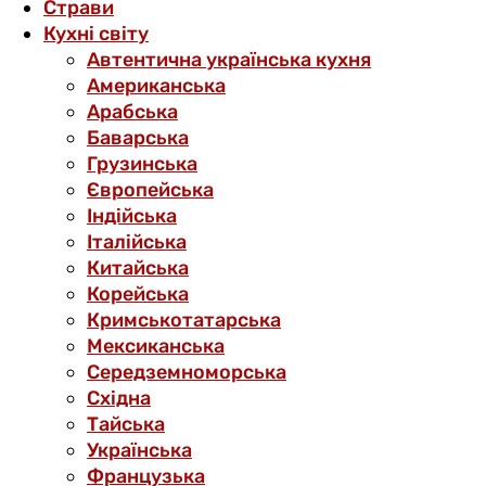
Страви
Кухні світу
Автентична українська кухня
Американська
Арабська
Баварська
Грузинська
Європейська
Індійська
Італійська
Китайська
Корейська
Кримськотатарська
Мексиканська
Середземноморська
Східна
Тайська
Українська
Французька