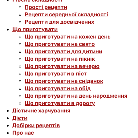
Прості рецепти
Рецепти середньої складності
Рецепти для досвідчених
Що приготувати
Що приготувати на кожен день
Що приготувати на свято
Що приготувати для дитини
Що приготувати на пікнік
Що приготувати на вечерю
Що приготувати в піст
Що приготувати на сніданок
Що приготувати на обід
Що приготувати на день народження
Що приготувати в дорогу
Дієтичне харчування
Дієти
Добірки рецептів
Про нас