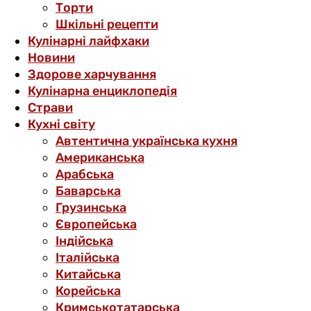
Торти
Шкільні рецепти
Кулінарні лайфхаки
Новини
Здорове харчування
Кулінарна енциклопедія
Страви
Кухні світу
Автентична українська кухня
Американська
Арабська
Баварська
Грузинська
Європейська
Індійська
Італійська
Китайська
Корейська
Кримськотатарська