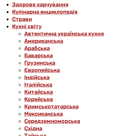
Здорове харчування
Кулінарна енциклопедія
Страви
Кухні світу
Автентична українська кухня
Американська
Арабська
Баварська
Грузинська
Європейська
Індійська
Італійська
Китайська
Корейська
Кримськотатарська
Мексиканська
Середземноморська
Східна
Тайська