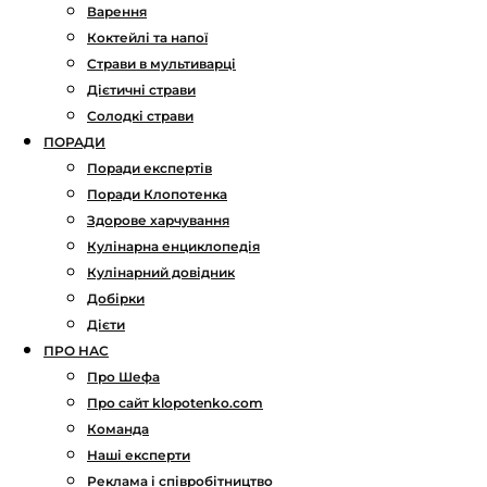
Варення
Коктейлі та напої
Страви в мультиварці
Дієтичні страви
Солодкі страви
ПОРАДИ
Поради експертів
Поради Клопотенка
Здорове харчування
Кулінарна енциклопедія
Кулінарний довідник
Добірки
Дієти
ПРО НАС
Про Шефа
Про сайт klopotenko.com
Команда
Наші експерти
Реклама і співробітництво