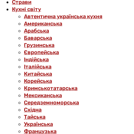
Страви
Кухні світу
Автентична українська кухня
Американська
Арабська
Баварська
Грузинська
Європейська
Індійська
Італійська
Китайська
Корейська
Кримськотатарська
Мексиканська
Середземноморська
Східна
Тайська
Українська
Французька