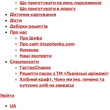
Що приготувати на день народження
Що приготувати в дорогу
Дієтичне харчування
Дієти
Добірки рецептів
Про нас
Про Шефа
Про сайт klopotenko.com
Команда
Наші експерти
Спецпроєкти
ГастроСпадок
Рецепти пасок з ТМ «Львівські дріжджі»
Хлібний крафт. Чому ми їмо, печемо та
купуємо хліб на заквасці
Увійти
UA