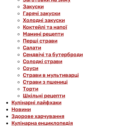
Закуски
Гарячі закуски
Холодні закуски
Коктейлі та напої
Мамині рецепти
Перші страви
Салати
Сендвічі та бутерброди
Солодкі страви
Соуси
Страви в мультиварці
Страви з пшениці
Торти
Шкільні рецепти
Кулінарні лайфхаки
Новини
Здорове харчування
Кулінарна енциклопедія