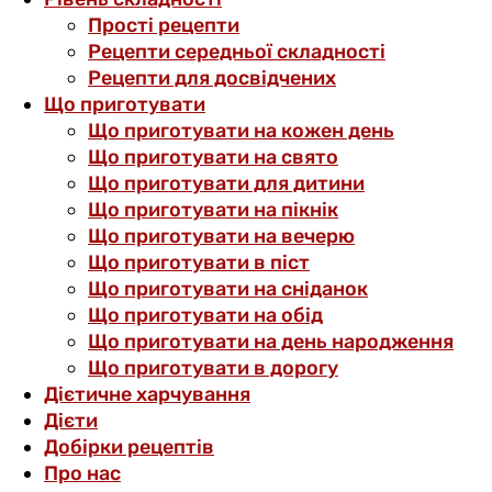
Прості рецепти
Рецепти середньої складності
Рецепти для досвідчених
Що приготувати
Що приготувати на кожен день
Що приготувати на свято
Що приготувати для дитини
Що приготувати на пікнік
Що приготувати на вечерю
Що приготувати в піст
Що приготувати на сніданок
Що приготувати на обід
Що приготувати на день народження
Що приготувати в дорогу
Дієтичне харчування
Дієти
Добірки рецептів
Про нас