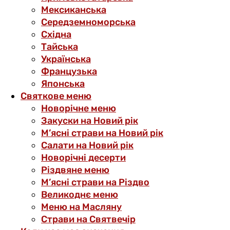
Мексиканська
Середземноморська
Східна
Тайська
Українська
Французька
Японська
Святкове меню
Новорічне меню
Закуски на Новий рік
М’ясні страви на Новий рік
Салати на Новий рік
Новорічні десерти
Різдвяне меню
М’ясні страви на Різдво
Великоднє меню
Меню на Масляну
Страви на Святвечір