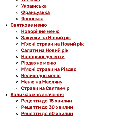
Українська
Французька
Японська
Святкове меню
Новорічне меню
Закуски на Новий рік
М’ясні страви на Новий рік
Салати на Новий рік
Новорічні десерти
Різдвяне меню
М’ясні страви на Різдво
Великоднє меню
Меню на Масляну
Страви на Святвечір
Коли час має значення
Рецепти до 15 хвилин
Рецепти до 30 хвилин
Рецепти до 60 хвилин