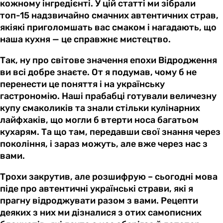
кожному інгредієнті. У цій статті ми зібрали
топ-15 надзвичайно смачних автентичних страв,
якіякі приголомшать вас смаком і нагадають, що
наша кухня — це справжнє мистецтво.
Так, ну про світове значення епохи Відродження
ви всі добре знаєте. От я подумав, чому б не
перенести це поняття і на українську
гастрономію. Наші прабабці готували величезну
купу смаколиків та знали стільки кулінарних
лайфхаків, що могли б втерти носа багатьом
кухарям. Та що там, передавши свої знання через
покоління, і зараз можуть, але вже через нас з
вами.
Трохи закрутив, але розшифрую – сьогодні мова
піде про автентичні українські страви, які я
прагну відроджувати разом з вами. Рецепти
деяких з них ми дізналися з отих самописних