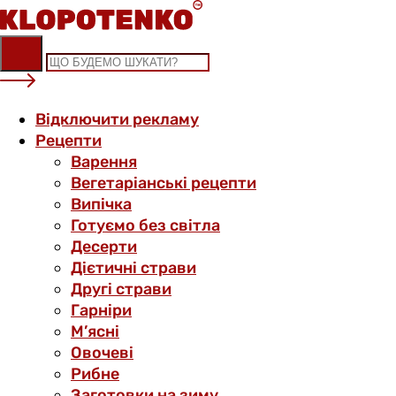
Skip
to
content
Відключити рекламу
Рецепти
Варення
Вегетаріанські рецепти
Випічка
Готуємо без світла
Десерти
Дієтичні страви
Другі страви
Гарніри
М’ясні
Овочеві
Рибне
Заготовки на зиму