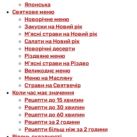
Японська
Святкове меню
Новорічне меню
Закуски на Новий рік
М’ясні страви на Новий рік
Салати на Новий рік
Новорічні десерти
Різдвяне меню
М’ясні страви на Різдво
Великоднє меню
Меню на Масляну
Страви на Святвечір
Коли час має значення
Рецепти до 15 хвилин
Рецепти до 30 хвилин
Рецепти до 60 хвилин
Рецепти за 2 години
Рецепти більш ніж за 2 години
Рівень складності