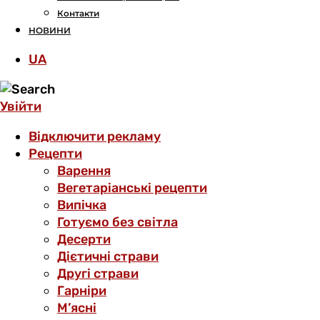
Контакти
НОВИНИ
UA
Увійти
Відключити рекламу
Рецепти
Варення
Вегетаріанські рецепти
Випічка
Готуємо без світла
Десерти
Дієтичні страви
Другі страви
Гарніри
М’ясні