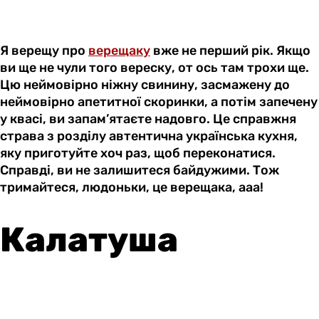
Я верещу про
верещаку
вже не перший рік. Якщо
ви ще не чули того вереску, от ось там трохи ще.
Цю неймовірно ніжну свинину, засмажену до
неймовірно апетитної скоринки, а потім запечену
у квасі, ви запам’ятаєте надовго. Це справжня
страва з розділу автентична українська кухня,
яку приготуйте хоч раз, щоб переконатися.
Справді, ви не залишитеся байдужими. Тож
тримайтеся, людоньки, це верещака, ааа!
Калатуша