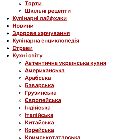
Торти
Шкільні рецепти
Кулінарні лайфхаки
Новини
Здорове харчування
Кулінарна енциклопедія
Страви
Кухні світу
Автентична українська кухня
Американська
Арабська
Баварська
Грузинська
Європейська
Індійська
Італійська
Китайська
Корейська
Кримськотатарська