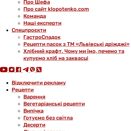
Про Шефа
Про сайт klopotenko.com
Команда
Наші експерти
Спецпроєкти
ГастроСпадок
Рецепти пасок з ТМ «Львівські дріжджі»
Хлібний крафт. Чому ми їмо, печемо та
купуємо хліб на заквасці
Відключити рекламу
Рецепти
Варення
Вегетаріанські рецепти
Випічка
Готуємо без світла
Десерти