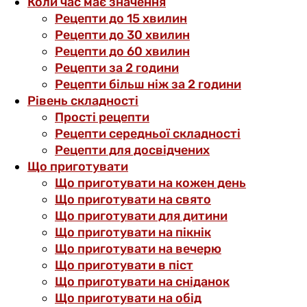
Коли час має значення
Рецепти до 15 хвилин
Рецепти до 30 хвилин
Рецепти до 60 хвилин
Рецепти за 2 години
Рецепти більш ніж за 2 години
Рівень складності
Прості рецепти
Рецепти середньої складності
Рецепти для досвідчених
Що приготувати
Що приготувати на кожен день
Що приготувати на свято
Що приготувати для дитини
Що приготувати на пікнік
Що приготувати на вечерю
Що приготувати в піст
Що приготувати на сніданок
Що приготувати на обід