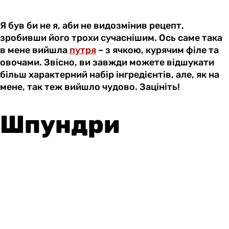
Я був би не я, аби не видозмінив рецепт,
зробивши його трохи сучаснішим. Ось саме така
в мене вийшла
путря
– з ячкою, курячим філе та
овочами. Звісно, ви завжди можете відшукати
більш характерний набір інгредієнтів, але, як на
мене, так теж вийшло чудово. Зацініть!
Шпундри