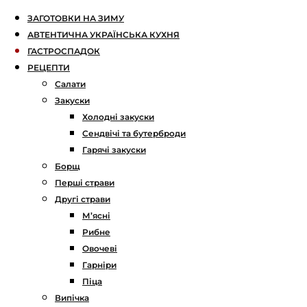
ЗАГОТОВКИ НА ЗИМУ
АВТЕНТИЧНА УКРАЇНСЬКА КУХНЯ
ГАСТРОСПАДОК
РЕЦЕПТИ
Салати
Закуски
Холодні закуски
Сендвічі та бутерброди
Гарячі закуски
Борщ
Перші страви
Другі страви
М’ясні
Рибне
Овочеві
Гарніри
Піца
Випічка