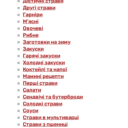
Дієтичні страви
Другі страви
Гарніри
М’ясні
Овочеві
Рибне
Заготовки на зиму
Закуски
Гарячі закуски
Холодні закуски
Коктейлі та напої
Мамині рецепти
Перші страви
Салати
Сендвічі та бутерброди
Солодкі страви
Соуси
Страви в мультиварці
Страви з пшениці