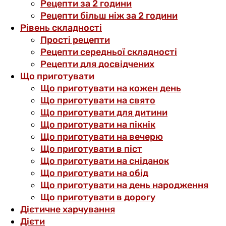
Рецепти за 2 години
Рецепти більш ніж за 2 години
Рівень складності
Прості рецепти
Рецепти середньої складності
Рецепти для досвідчених
Що приготувати
Що приготувати на кожен день
Що приготувати на свято
Що приготувати для дитини
Що приготувати на пікнік
Що приготувати на вечерю
Що приготувати в піст
Що приготувати на сніданок
Що приготувати на обід
Що приготувати на день народження
Що приготувати в дорогу
Дієтичне харчування
Дієти