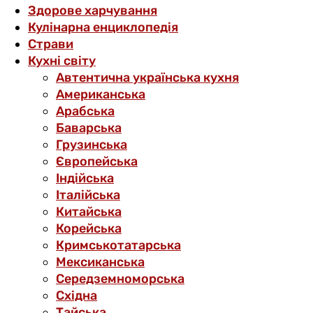
Здорове харчування
Кулінарна енциклопедія
Страви
Кухні світу
Автентична українська кухня
Американська
Арабська
Баварська
Грузинська
Європейська
Індійська
Італійська
Китайська
Корейська
Кримськотатарська
Мексиканська
Середземноморська
Східна
Тайська