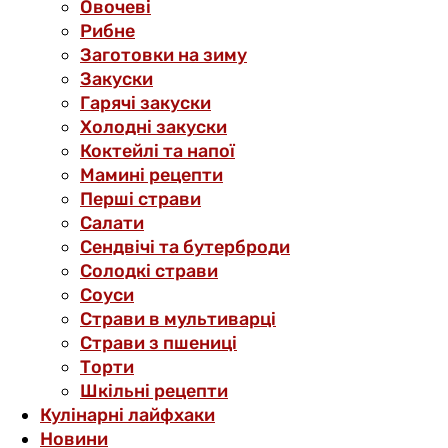
Овочеві
Рибне
Заготовки на зиму
Закуски
Гарячі закуски
Холодні закуски
Коктейлі та напої
Мамині рецепти
Перші страви
Салати
Сендвічі та бутерброди
Солодкі страви
Соуси
Страви в мультиварці
Страви з пшениці
Торти
Шкільні рецепти
Кулінарні лайфхаки
Новини