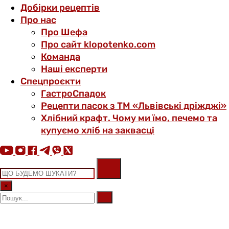
Добірки рецептів
Про нас
Про Шефа
Про сайт klopotenko.com
Команда
Наші експерти
Спецпроєкти
ГастроСпадок
Рецепти пасок з ТМ «Львівські дріжджі»
Хлібний крафт. Чому ми їмо, печемо та
купуємо хліб на заквасці
×