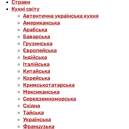
Страви
Кухні світу
Автентична українська кухня
Американська
Арабська
Баварська
Грузинська
Європейська
Індійська
Італійська
Китайська
Корейська
Кримськотатарська
Мексиканська
Середземноморська
Східна
Тайська
Українська
Французька