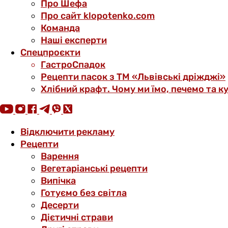
Про Шефа
Про сайт klopotenko.com
Команда
Наші експерти
Спецпроєкти
ГастроСпадок
Рецепти пасок з ТМ «Львівські дріжджі»
Хлібний крафт. Чому ми їмо, печемо та к
Відключити рекламу
Рецепти
Варення
Вегетаріанські рецепти
Випічка
Готуємо без світла
Десерти
Дієтичні страви