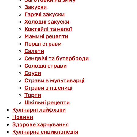
Закуски
Гарячі закуски
Холодні закуски
Коктейлі та напої
Мамині рецепти
Перші страви
Салати
Сендвічі та бутерброди
Солодкі страви
Соуси
Страви в мультиварці
Страви з пшениці
Торти
Шкільні рецепти
Кулінарні лайфхаки
Новини
Здорове харчування
Кулінарна енциклопедія