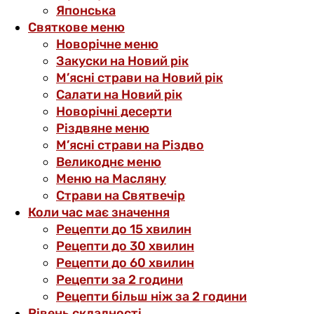
Японська
Святкове меню
Новорічне меню
Закуски на Новий рік
М’ясні страви на Новий рік
Салати на Новий рік
Новорічні десерти
Різдвяне меню
М’ясні страви на Різдво
Великоднє меню
Меню на Масляну
Страви на Святвечір
Коли час має значення
Рецепти до 15 хвилин
Рецепти до 30 хвилин
Рецепти до 60 хвилин
Рецепти за 2 години
Рецепти більш ніж за 2 години
Рівень складності