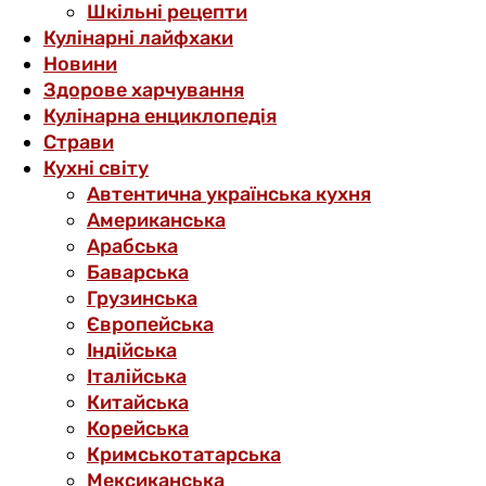
Шкільні рецепти
Кулінарні лайфхаки
Новини
Здорове харчування
Кулінарна енциклопедія
Страви
Кухні світу
Автентична українська кухня
Американська
Арабська
Баварська
Грузинська
Європейська
Індійська
Італійська
Китайська
Корейська
Кримськотатарська
Мексиканська