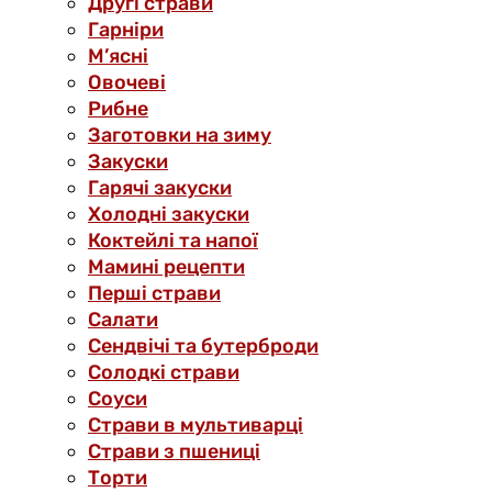
Другі страви
Гарніри
М’ясні
Овочеві
Рибне
Заготовки на зиму
Закуски
Гарячі закуски
Холодні закуски
Коктейлі та напої
Мамині рецепти
Перші страви
Салати
Сендвічі та бутерброди
Солодкі страви
Соуси
Страви в мультиварці
Страви з пшениці
Торти