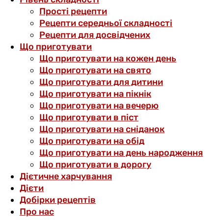
Прості рецепти
Рецепти середньої складності
Рецепти для досвідчених
Що приготувати
Що приготувати на кожен день
Що приготувати на свято
Що приготувати для дитини
Що приготувати на пікнік
Що приготувати на вечерю
Що приготувати в піст
Що приготувати на сніданок
Що приготувати на обід
Що приготувати на день народження
Що приготувати в дорогу
Дієтичне харчування
Дієти
Добірки рецептів
Про нас