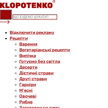
Skip
to
content
Відключити рекламу
Рецепти
Варення
Вегетаріанські рецепти
Випічка
Готуємо без світла
Десерти
Дієтичні страви
Другі страви
Гарніри
М’ясні
Овочеві
Рибне
Заготовки на зиму