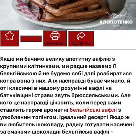
Зберегти
Оцінити
Друкувати
Поділитись
Якщо ми бачимо велику апетитну вафлю з
крупними клітинками, ми радше назвемо її
бельгійською й не будемо собі далі розбиратися
котра вона з них. А їх насправді буває чимало, й
оті класичні в нашому розумінні вафлі на
батьківщині страви звуть брюссельськими. Але
кого це насправді цікавить, коли перед вами
ставлять гарячі ароматні
бельгійські вафлі
з
улюбленим топінгом. Ідеальний десерт! Якщо ж
ви любитель шоколаду, раджу готувати насичені
за смаками шоколадні бельгійські вафлі –