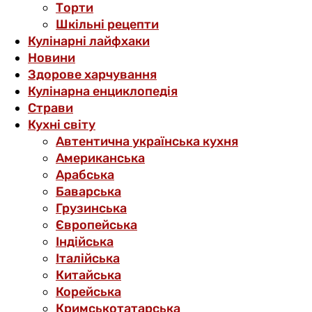
Торти
Шкільні рецепти
Кулінарні лайфхаки
Новини
Здорове харчування
Кулінарна енциклопедія
Страви
Кухні світу
Автентична українська кухня
Американська
Арабська
Баварська
Грузинська
Європейська
Індійська
Італійська
Китайська
Корейська
Кримськотатарська