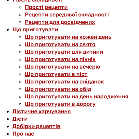
Прості рецепти
Рецепти середньої складності
Рецепти для досвідчених
Що приготувати
Що приготувати на кожен день
Що приготувати на свято
Що приготувати для дитини
Що приготувати на пікнік
Що приготувати на вечерю
Що приготувати в піст
Що приготувати на сніданок
Що приготувати на обід
Що приготувати на день народження
Що приготувати в дорогу
Дієтичне харчування
Дієти
Добірки рецептів
Про нас