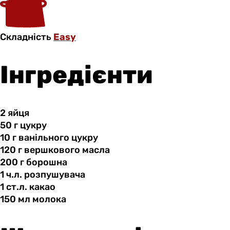
Складність
Easy
Інгредієнти
2 яйця
50 г
цукру
10 г
ванільного
цукру
120 г
вершкового
масла
200 г
борошна
1 ч.л.
розпушувача
1 ст.л.
какао
150 мл
молока