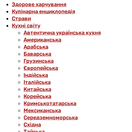
Здорове харчування
Кулінарна енциклопедія
Страви
Кухні світу
Автентична українська кухня
Американська
Арабська
Баварська
Грузинська
Європейська
Індійська
Італійська
Китайська
Корейська
Кримськотатарська
Мексиканська
Середземноморська
Східна
Тайська