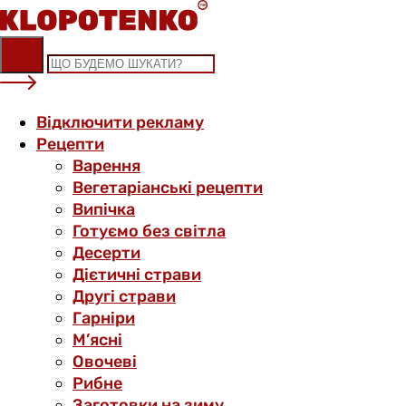
Skip
to
content
Відключити рекламу
Рецепти
Варення
Вегетаріанські рецепти
Випічка
Готуємо без світла
Десерти
Дієтичні страви
Другі страви
Гарніри
М’ясні
Овочеві
Рибне
Заготовки на зиму