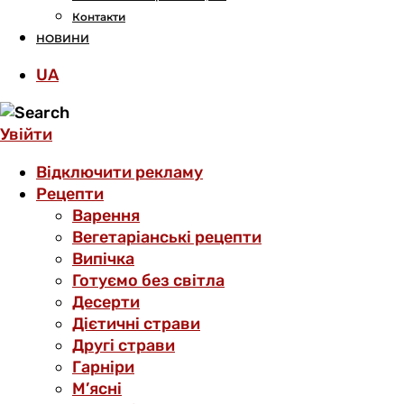
Контакти
НОВИНИ
UA
Увійти
Відключити рекламу
Рецепти
Варення
Вегетаріанські рецепти
Випічка
Готуємо без світла
Десерти
Дієтичні страви
Другі страви
Гарніри
М’ясні