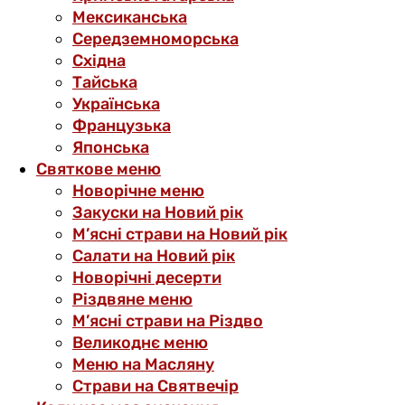
Мексиканська
Середземноморська
Східна
Тайська
Українська
Французька
Японська
Святкове меню
Новорічне меню
Закуски на Новий рік
М’ясні страви на Новий рік
Салати на Новий рік
Новорічні десерти
Різдвяне меню
М’ясні страви на Різдво
Великоднє меню
Меню на Масляну
Страви на Святвечір