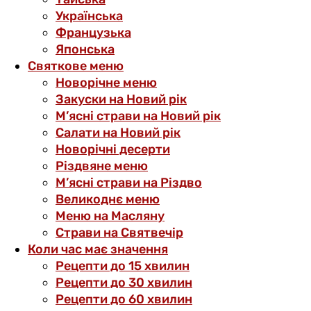
Українська
Французька
Японська
Святкове меню
Новорічне меню
Закуски на Новий рік
М’ясні страви на Новий рік
Салати на Новий рік
Новорічні десерти
Різдвяне меню
М’ясні страви на Різдво
Великоднє меню
Меню на Масляну
Страви на Святвечір
Коли час має значення
Рецепти до 15 хвилин
Рецепти до 30 хвилин
Рецепти до 60 хвилин