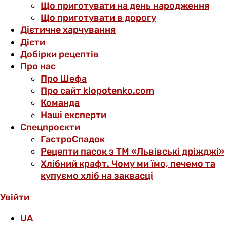
Що приготувати на день народження
Що приготувати в дорогу
Дієтичне харчування
Дієти
Добірки рецептів
Про нас
Про Шефа
Про сайт klopotenko.com
Команда
Наші експерти
Спецпроєкти
ГастроСпадок
Рецепти пасок з ТМ «Львівські дріжджі»
Хлібний крафт. Чому ми їмо, печемо та
купуємо хліб на заквасці
Увійти
UA