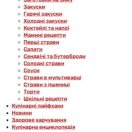
Закуски
Гарячі закуски
Холодні закуски
Коктейлі та напої
Мамині рецепти
Перші страви
Салати
Сендвічі та бутерброди
Солодкі страви
Соуси
Страви в мультиварці
Страви з пшениці
Торти
Шкільні рецепти
Кулінарні лайфхаки
Новини
Здорове харчування
Кулінарна енциклопедія