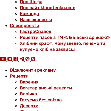
Про Шефа
Про сайт klopotenko.com
Команда
Наші експерти
Спецпроєкти
ГастроСпадок
Рецепти пасок з ТМ «Львівські дріжджі»
Хлібний крафт. Чому ми їмо, печемо та
купуємо хліб на заквасці
Відключити рекламу
Рецепти
Варення
Вегетаріанські рецепти
Випічка
Готуємо без світла
Десерти