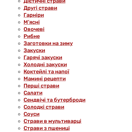
Дієтичні страви
Другі страви
Гарніри
М’ясні
Овочеві
Рибне
Заготовки на зиму
Закуски
Гарячі закуски
Холодні закуски
Коктейлі та напої
Мамині рецепти
Перші страви
Салати
Сендвічі та бутерброди
Солодкі страви
Соуси
Страви в мультиварці
Страви з пшениці