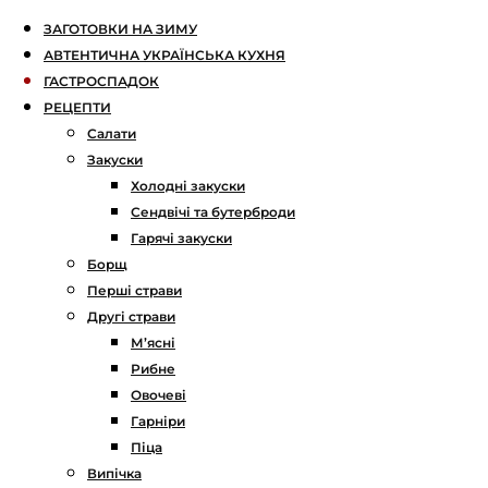
ЗАГОТОВКИ НА ЗИМУ
АВТЕНТИЧНА УКРАЇНСЬКА КУХНЯ
ГАСТРОСПАДОК
РЕЦЕПТИ
Салати
Закуски
Холодні закуски
Сендвічі та бутерброди
Гарячі закуски
Борщ
Перші страви
Другі страви
М’ясні
Рибне
Овочеві
Гарніри
Піца
Випічка