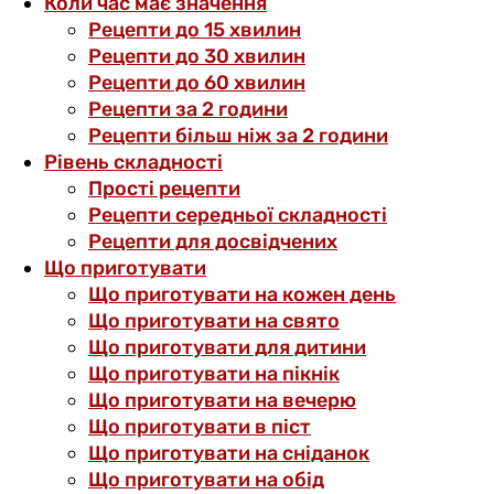
Коли час має значення
Рецепти до 15 хвилин
Рецепти до 30 хвилин
Рецепти до 60 хвилин
Рецепти за 2 години
Рецепти більш ніж за 2 години
Рівень складності
Прості рецепти
Рецепти середньої складності
Рецепти для досвідчених
Що приготувати
Що приготувати на кожен день
Що приготувати на свято
Що приготувати для дитини
Що приготувати на пікнік
Що приготувати на вечерю
Що приготувати в піст
Що приготувати на сніданок
Що приготувати на обід