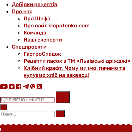
Добірки рецептів
Про нас
Про Шефа
Про сайт klopotenko.com
Команда
Наші експерти
Спецпроєкти
ГастроСпадок
Рецепти пасок з ТМ «Львівські дріжджі»
Хлібний крафт. Чому ми їмо, печемо та
купуємо хліб на заквасці
×