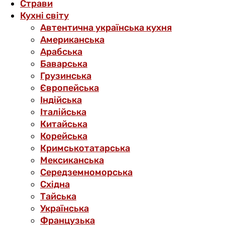
Страви
Кухні світу
Автентична українська кухня
Американська
Арабська
Баварська
Грузинська
Європейська
Індійська
Італійська
Китайська
Корейська
Кримськотатарська
Мексиканська
Середземноморська
Східна
Тайська
Українська
Французька