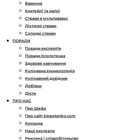
Варення
Коктейлі та напої
Страви в мультиварці
Дієтичні страви
Солодкі страви
ПОРАДИ
Поради експертів
Поради Клопотенка
Здорове харчування
Кулінарна енциклопедія
Кулінарний довідник
Добірки
Дієти
ПРО НАС
Про Шефа
Про сайт klopotenko.com
Команда
Наші експерти
Реклама і співробітництво