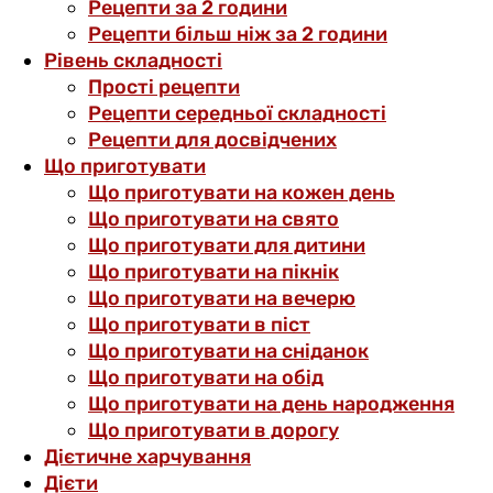
Рецепти за 2 години
Рецепти більш ніж за 2 години
Рівень складності
Прості рецепти
Рецепти середньої складності
Рецепти для досвідчених
Що приготувати
Що приготувати на кожен день
Що приготувати на свято
Що приготувати для дитини
Що приготувати на пікнік
Що приготувати на вечерю
Що приготувати в піст
Що приготувати на сніданок
Що приготувати на обід
Що приготувати на день народження
Що приготувати в дорогу
Дієтичне харчування
Дієти