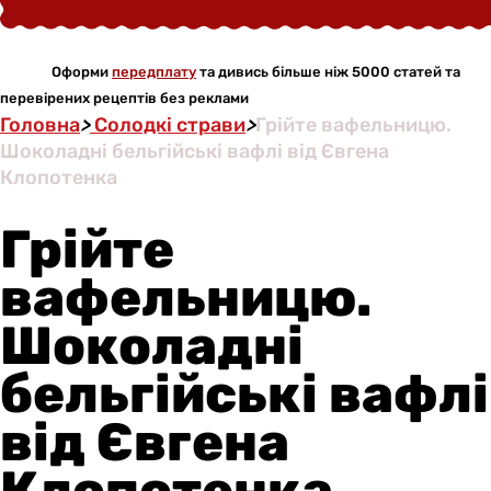
Оформи
передплату
та дивись більше ніж 5000 статей та
перевірених рецептів без реклами
Головна
>
Солодкі страви
>
Грійте вафельницю.
Шоколадні бельгійські вафлі від Євгена
Клопотенка
Грійте
вафельницю.
Шоколадні
бельгійські вафлі
від Євгена
Клопотенка