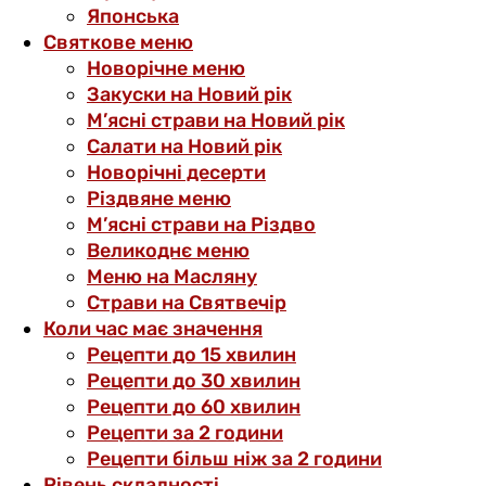
Японська
Святкове меню
Новорічне меню
Закуски на Новий рік
М’ясні страви на Новий рік
Салати на Новий рік
Новорічні десерти
Різдвяне меню
М’ясні страви на Різдво
Великоднє меню
Меню на Масляну
Страви на Святвечір
Коли час має значення
Рецепти до 15 хвилин
Рецепти до 30 хвилин
Рецепти до 60 хвилин
Рецепти за 2 години
Рецепти більш ніж за 2 години
Рівень складності