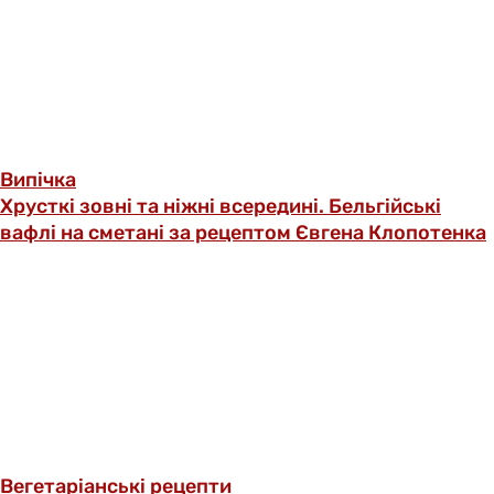
Випічка
Хрусткі зовні та ніжні всередині. Бельгійські
вафлі на сметані за рецептом Євгена Клопотенка
Вегетаріанські рецепти