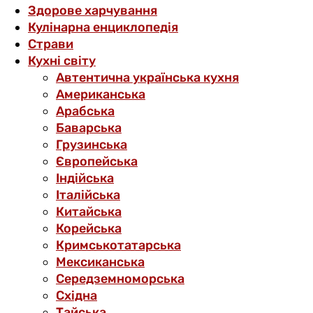
Здорове харчування
Кулінарна енциклопедія
Страви
Кухні світу
Автентична українська кухня
Американська
Арабська
Баварська
Грузинська
Європейська
Індійська
Італійська
Китайська
Корейська
Кримськотатарська
Мексиканська
Середземноморська
Східна
Тайська