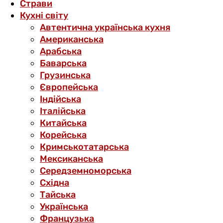
Страви
Кухні світу
Автентична українська кухня
Американська
Арабська
Баварська
Грузинська
Європейська
Індійська
Італійська
Китайська
Корейська
Кримськотатарська
Мексиканська
Середземноморська
Східна
Тайська
Українська
Французька