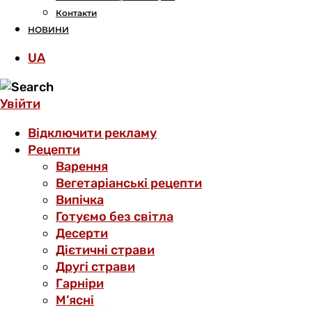
Контакти
НОВИНИ
UA
Увійти
Відключити рекламу
Рецепти
Варення
Вегетаріанські рецепти
Випічка
Готуємо без світла
Десерти
Дієтичні страви
Другі страви
Гарніри
М’ясні