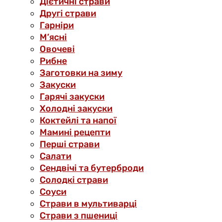
Дієтичні страви
Другі страви
Гарніри
М’ясні
Овочеві
Рибне
Заготовки на зиму
Закуски
Гарячі закуски
Холодні закуски
Коктейлі та напої
Мамині рецепти
Перші страви
Салати
Сендвічі та бутерброди
Солодкі страви
Соуси
Страви в мультиварці
Страви з пшениці