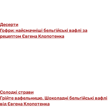
Десерти
Гофри: найсмачніші бельгійські вафлі за
рецептом Євгена Клопотенка
Солодкі страви
Грійте вафельницю. Шоколадні бельгійські вафлі
від Євгена Клопотенка