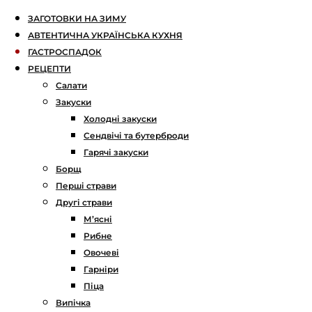
ЗАГОТОВКИ НА ЗИМУ
АВТЕНТИЧНА УКРАЇНСЬКА КУХНЯ
ГАСТРОСПАДОК
РЕЦЕПТИ
Салати
Закуски
Холодні закуски
Сендвічі та бутерброди
Гарячі закуски
Борщ
Перші страви
Другі страви
М’ясні
Рибне
Овочеві
Гарніри
Піца
Випічка