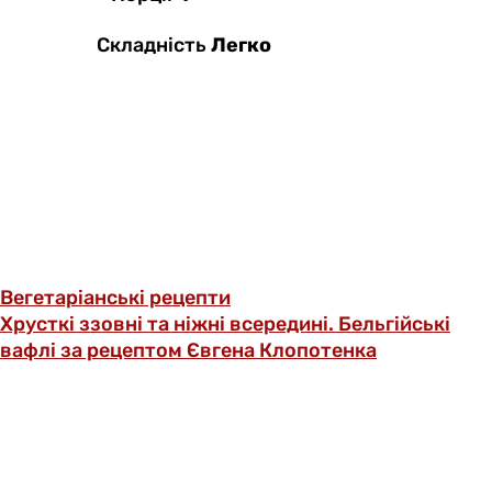
Складність
Легко
Вегетаріанські рецепти
Хрусткі ззовні та ніжні всередині. Бельгійські
вафлі за рецептом Євгена Клопотенка