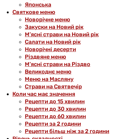
Японська
Святкове меню
Новорічне меню
Закуски на Новий рік
М’ясні страви на Новий рік
Салати на Новий рік
Новорічні десерти
Різдвяне меню
М’ясні страви на Різдво
Великоднє меню
Меню на Масляну
Страви на Святвечір
Коли час має значення
Рецепти до 15 хвилин
Рецепти до 30 хвилин
Рецепти до 60 хвилин
Рецепти за 2 години
Рецепти більш ніж за 2 години
Рівень складності