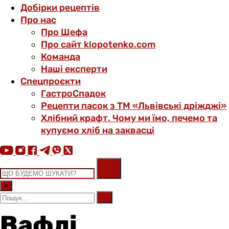
Добірки рецептів
Про нас
Про Шефа
Про сайт klopotenko.com
Команда
Наші експерти
Спецпроєкти
ГастроСпадок
Рецепти пасок з ТМ «Львівські дріжджі»
Хлібний крафт. Чому ми їмо, печемо та
купуємо хліб на заквасці
×
Вафлі