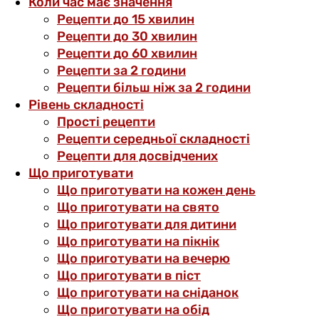
Коли час має значення
Рецепти до 15 хвилин
Рецепти до 30 хвилин
Рецепти до 60 хвилин
Рецепти за 2 години
Рецепти більш ніж за 2 години
Рівень складності
Прості рецепти
Рецепти середньої складності
Рецепти для досвідчених
Що приготувати
Що приготувати на кожен день
Що приготувати на свято
Що приготувати для дитини
Що приготувати на пікнік
Що приготувати на вечерю
Що приготувати в піст
Що приготувати на сніданок
Що приготувати на обід