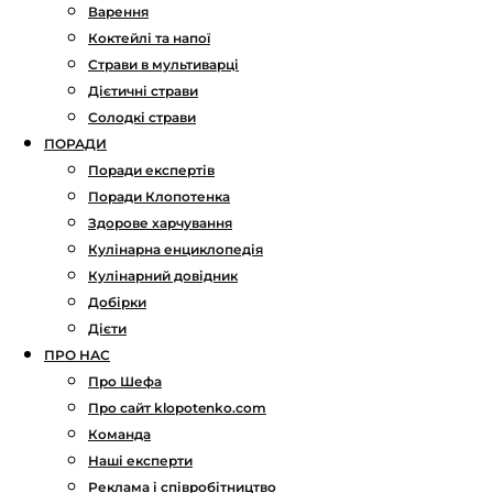
Варення
Коктейлі та напої
Страви в мультиварці
Дієтичні страви
Солодкі страви
ПОРАДИ
Поради експертів
Поради Клопотенка
Здорове харчування
Кулінарна енциклопедія
Кулінарний довідник
Добірки
Дієти
ПРО НАС
Про Шефа
Про сайт klopotenko.com
Команда
Наші експерти
Реклама і співробітництво