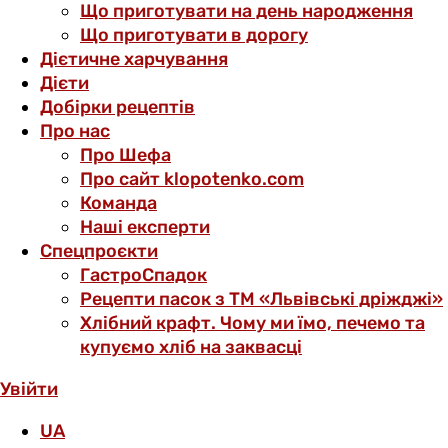
Що приготувати на день народження
Що приготувати в дорогу
Дієтичне харчування
Дієти
Добірки рецептів
Про нас
Про Шефа
Про сайт klopotenko.com
Команда
Наші експерти
Спецпроєкти
ГастроСпадок
Рецепти пасок з ТМ «Львівські дріжджі»
Хлібний крафт. Чому ми їмо, печемо та
купуємо хліб на заквасці
Увійти
UA