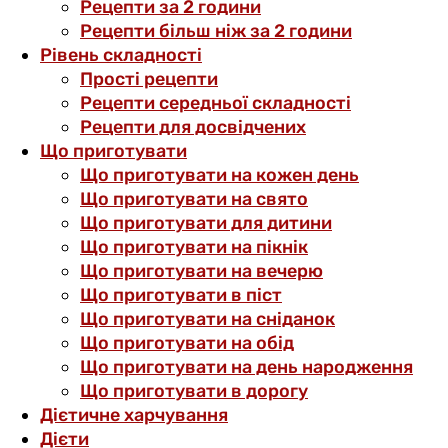
Рецепти за 2 години
Рецепти більш ніж за 2 години
Рівень складності
Прості рецепти
Рецепти середньої складності
Рецепти для досвідчених
Що приготувати
Що приготувати на кожен день
Що приготувати на свято
Що приготувати для дитини
Що приготувати на пікнік
Що приготувати на вечерю
Що приготувати в піст
Що приготувати на сніданок
Що приготувати на обід
Що приготувати на день народження
Що приготувати в дорогу
Дієтичне харчування
Дієти