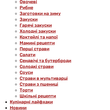
Овочеві
Рибне
Заготовки на зиму
Закуски
Гарячі закуски
Холодні закуски
Коктейлі та напої
Мамині рецепти
Перші страви
Салати
Сендвічі та бутерброди
Солодкі страви
Соуси
Страви в мультиварці
Страви з пшениці
Торти
Шкільні рецепти
Кулінарні лайфхаки
Новини