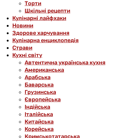
Торти
Шкільні рецепти
Кулінарні лайфхаки
Новини
Здорове харчування
Кулінарна енциклопедія
Страви
Кухні світу
Автентична українська кухня
Американська
Арабська
Баварська
Грузинська
Європейська
Індійська
Італійська
Китайська
Корейська
Кримськотатарська