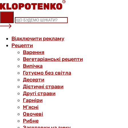
Skip
to
content
Відключити рекламу
Рецепти
Варення
Вегетаріанські рецепти
Випічка
Готуємо без світла
Десерти
Дієтичні страви
Другі страви
Гарніри
М’ясні
Овочеві
Рибне
Заготовки на зиму