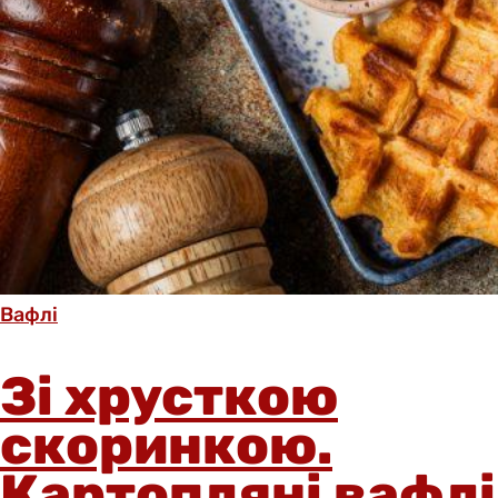
Вафлі
Зі хрусткою
скоринкою.
Картопляні вафлі