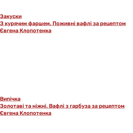
Закуски
З курячим фаршем. Поживні вафлі за рецептом
Євгена Клопотенка
Випічка
Золотаві та ніжні. Вафлі з гарбуза за рецептом
Євгена Клопотенка