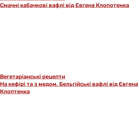
Смачні кабачкові вафлі від Євгена Клопотенка
Вегетаріанські рецепти
На кефірі та з медом. Бельгійські вафлі від Євгена
Клоптенка