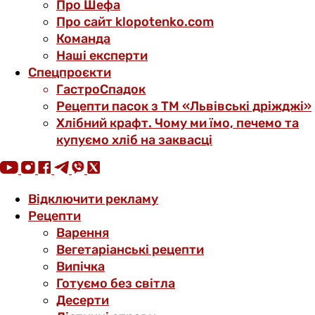
Про Шефа
Про сайт klopotenko.com
Команда
Наші експерти
Спецпроєкти
ГастроСпадок
Рецепти пасок з ТМ «Львівські дріжджі»
Хлібний крафт. Чому ми їмо, печемо та
купуємо хліб на заквасці
Відключити рекламу
Рецепти
Варення
Вегетаріанські рецепти
Випічка
Готуємо без світла
Десерти