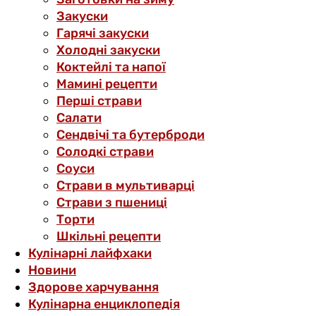
Закуски
Гарячі закуски
Холодні закуски
Коктейлі та напої
Мамині рецепти
Перші страви
Салати
Сендвічі та бутерброди
Солодкі страви
Соуси
Страви в мультиварці
Страви з пшениці
Торти
Шкільні рецепти
Кулінарні лайфхаки
Новини
Здорове харчування
Кулінарна енциклопедія