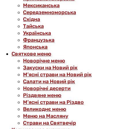
Мексиканська
Середземноморська
Східна
Тайська
Українська
Французька
Японська
Святкове меню
Новорічне меню
Закуски на Новий рік
М’ясні страви на Новий рік
Салати на Новий рік
Новорічні десерти
Різдвяне меню
М’ясні страви на Різдво
Великоднє меню
Меню на Масляну
Страви на Святвечір