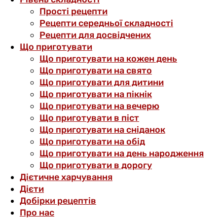
Прості рецепти
Рецепти середньої складності
Рецепти для досвідчених
Що приготувати
Що приготувати на кожен день
Що приготувати на свято
Що приготувати для дитини
Що приготувати на пікнік
Що приготувати на вечерю
Що приготувати в піст
Що приготувати на сніданок
Що приготувати на обід
Що приготувати на день народження
Що приготувати в дорогу
Дієтичне харчування
Дієти
Добірки рецептів
Про нас