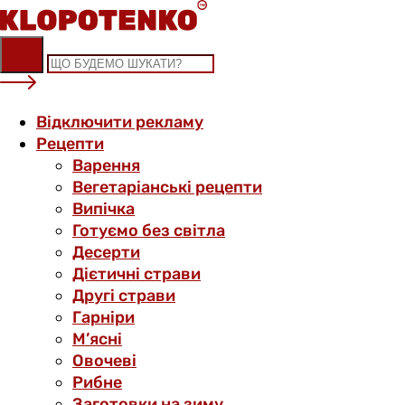
Skip
to
content
Відключити рекламу
Рецепти
Варення
Вегетаріанські рецепти
Випічка
Готуємо без світла
Десерти
Дієтичні страви
Другі страви
Гарніри
М’ясні
Овочеві
Рибне
Заготовки на зиму