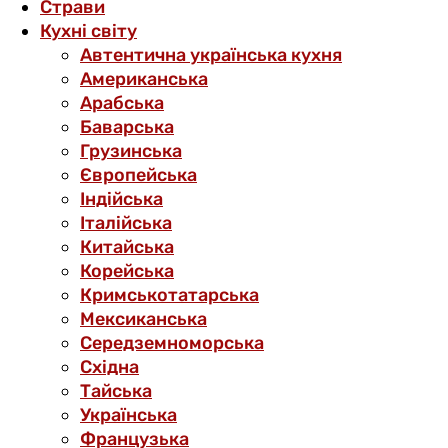
Страви
Кухні світу
Автентична українська кухня
Американська
Арабська
Баварська
Грузинська
Європейська
Індійська
Італійська
Китайська
Корейська
Кримськотатарська
Мексиканська
Середземноморська
Східна
Тайська
Українська
Французька