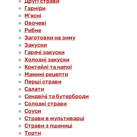
Другі страви
Гарніри
М’ясні
Овочеві
Рибне
Заготовки на зиму
Закуски
Гарячі закуски
Холодні закуски
Коктейлі та напої
Мамині рецепти
Перші страви
Салати
Сендвічі та бутерброди
Солодкі страви
Соуси
Страви в мультиварці
Страви з пшениці
Торти