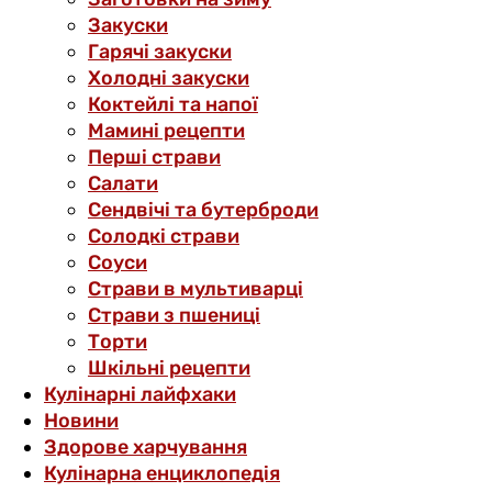
Закуски
Гарячі закуски
Холодні закуски
Коктейлі та напої
Мамині рецепти
Перші страви
Салати
Сендвічі та бутерброди
Солодкі страви
Соуси
Страви в мультиварці
Страви з пшениці
Торти
Шкільні рецепти
Кулінарні лайфхаки
Новини
Здорове харчування
Кулінарна енциклопедія