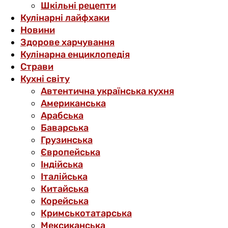
Шкільні рецепти
Кулінарні лайфхаки
Новини
Здорове харчування
Кулінарна енциклопедія
Страви
Кухні світу
Автентична українська кухня
Американська
Арабська
Баварська
Грузинська
Європейська
Індійська
Італійська
Китайська
Корейська
Кримськотатарська
Мексиканська