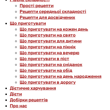
Прості рецепти
Рецепти середньої складності
Рецепти для досвідчених
Що приготувати
Що приготувати на кожен день
Що приготувати на свято
Що приготувати для дитини
Що приготувати на пікнік
Що приготувати на вечерю
Що приготувати в піст
Що приготувати на сніданок
Що приготувати на обід
Що приготувати на день народження
Що приготувати в дорогу
Дієтичне харчування
Дієти
Добірки рецептів
Про нас