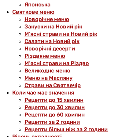
Японська
Святкове меню
Новорічне меню
Закуски на Новий рік
М’ясні страви на Новий рік
Салати на Новий рік
Новорічні десерти
Різдвяне меню
М’ясні страви на Різдво
Великоднє меню
Меню на Масляну
Страви на Святвечір
Коли час має значення
Рецепти до 15 хвилин
Рецепти до 30 хвилин
Рецепти до 60 хвилин
Рецепти за 2 години
Рецепти більш ніж за 2 години
Рівень складності