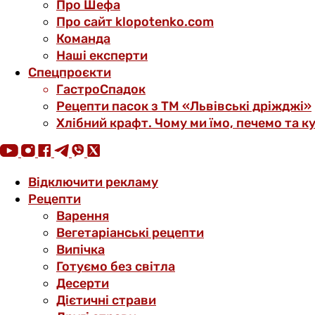
Про Шефа
Про сайт klopotenko.com
Команда
Наші експерти
Спецпроєкти
ГастроСпадок
Рецепти пасок з ТМ «Львівські дріжджі»
Хлібний крафт. Чому ми їмо, печемо та к
Відключити рекламу
Рецепти
Варення
Вегетаріанські рецепти
Випічка
Готуємо без світла
Десерти
Дієтичні страви